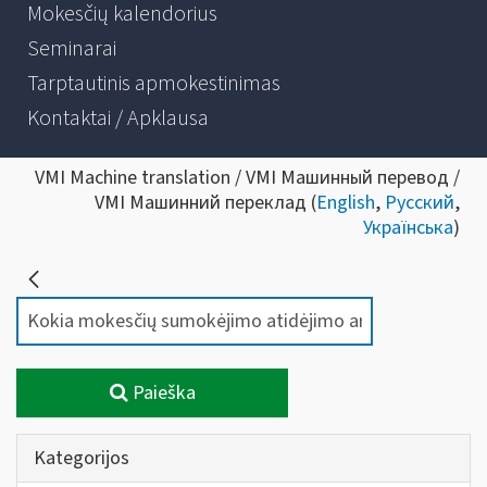
Mokesčių kalendorius
Seminarai
Tarptautinis apmokestinimas
Kontaktai / Apklausa
VMI Machine translation / VMI Машинный перевод /
VMI Машинний переклад (
English
,
Русский
,
Українська
)
Paieška
Kategorijos