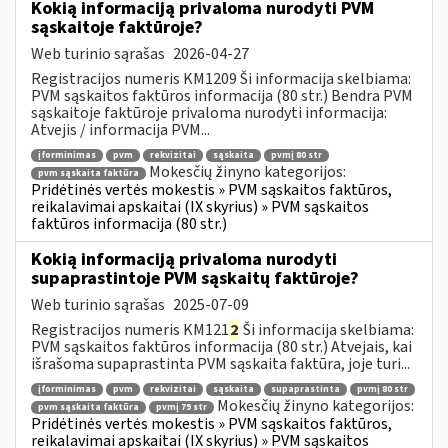
Kokią informaciją privaloma nurodyti PVM
sąskaitoje faktūroje?
Web turinio sąrašas
2026-04-27
Registracijos numeris KM1209 Ši informacija skelbiama:
PVM sąskaitos faktūros informacija (80 str.) Bendra PVM
sąskaitoje faktūroje privaloma nurodyti informacija:
Atvejis / informacija PVM...
įforminimas
pvm
rekvizitai
sąskaita
pvmį 80 str
Mokesčių žinyno kategorijos:
pvm sąskaita faktūra
Pridėtinės vertės mokestis » PVM sąskaitos faktūros,
reikalavimai apskaitai (IX skyrius) » PVM sąskaitos
faktūros informacija (80 str.)
Kokią informaciją privaloma nurodyti
supaprastintoje PVM sąskaitų faktūroje?
Web turinio sąrašas
2025-07-09
Registracijos numeris KM121
2
Ši informacija skelbiama:
PVM sąskaitos faktūros informacija (80 str.) Atvejais, kai
išrašoma supaprastinta PVM sąskaita faktūra, joje turi...
įforminimas
pvm
rekvizitai
sąskaita
supaprastinta
pvmį 80 str
Mokesčių žinyno kategorijos:
pvm sąskaita faktūra
pvmį 79 str
Pridėtinės vertės mokestis » PVM sąskaitos faktūros,
reikalavimai apskaitai (IX skyrius) » PVM sąskaitos