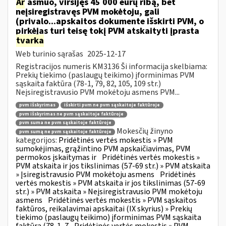
Ar
asmuo, viršijęs 45 000 eurų ribą, bet
neįsiregistravęs PVM mokėtoju, gali
(privalo...apskaitos dokumente išskirti PVM, o
pirkėjas turi teisę tokį PVM atskaityti įprasta
tvarka
Web turinio sąrašas
2025-12-17
Registracijos numeris KM3136 Ši informacija skelbiama:
Prekių tiekimo (paslaugų teikimo) įforminimas PVM
sąskaita faktūra (78-1, 79, 82, 105, 109 str.)
Neįsiregistravusio PVM mokėtoju asmens PVM...
pvm išskyrimas
išskirti pvm ne pvm sąskaitoje faktūroje
pvm išskyrimas ne pvm sąskaitoje faktūroje
pvm suma ne pvm sąskaitoje faktūroje
Mokesčių žinyno
pvm sumą ne pvm sąskaitoje faktūroje
kategorijos:
Pridėtinės vertės mokestis » PVM
sumokėjimas, grąžintino PVM apskaičiavimas, PVM
permokos įskaitymas ir
Pridėtinės vertės mokestis »
PVM atskaita ir jos tikslinimas (57-69 str.) » PVM atskaita
» Įsiregistravusio PVM mokėtoju asmens
Pridėtinės
vertės mokestis » PVM atskaita ir jos tikslinimas (57-69
str.) » PVM atskaita » Neįsiregistravusio PVM mokėtoju
asmens
Pridėtinės vertės mokestis » PVM sąskaitos
faktūros, reikalavimai apskaitai (IX skyrius) » Prekių
tiekimo (paslaugų teikimo) įforminimas PVM sąskaita