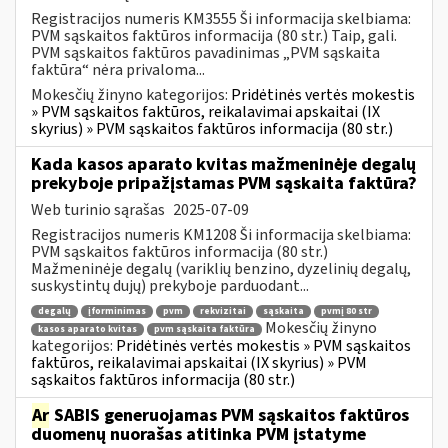
Registracijos numeris KM3555 Ši informacija skelbiama:
PVM sąskaitos faktūros informacija (80 str.) Taip, gali.
PVM sąskaitos faktūros pavadinimas „PVM sąskaita
faktūra“ nėra privaloma...
Mokesčių žinyno kategorijos:
Pridėtinės vertės mokestis
» PVM sąskaitos faktūros, reikalavimai apskaitai (IX
skyrius) » PVM sąskaitos faktūros informacija (80 str.)
Kada kasos aparato kvitas mažmeninėje degalų
prekyboje pripažįstamas PVM sąskaita faktūra?
Web turinio sąrašas
2025-07-09
Registracijos numeris KM1208 Ši informacija skelbiama:
PVM sąskaitos faktūros informacija (80 str.)
Mažmeninėje degalų (variklių benzino, dyzelinių degalų,
suskystintų dujų) prekyboje parduodant...
degalų
įforminimas
pvm
rekvizitai
sąskaita
pvmį 80 str
Mokesčių žinyno
kasos aparato kvitas
pvm sąskaita faktūra
kategorijos:
Pridėtinės vertės mokestis » PVM sąskaitos
faktūros, reikalavimai apskaitai (IX skyrius) » PVM
sąskaitos faktūros informacija (80 str.)
Ar
SABIS generuojamas PVM sąskaitos faktūros
duomenų nuorašas atitinka PVM įstatyme