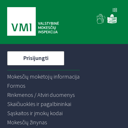
Prisijungti
Mokesčių mokėtojų informacija
Formos
Rinkmenos / Atviri duomenys
Skaičiuoklės ir pagalbininkai
Sąskaitos ir įmokų kodai
Mokesčių žinynas