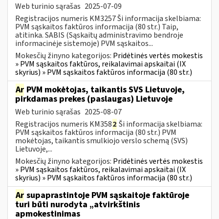
Web turinio sąrašas
2025-07-09
Registracijos numeris KM3257 Ši informacija skelbiama:
PVM sąskaitos faktūros informacija (80 str.) Taip,
atitinka. SABIS (Sąskaitų administravimo bendroje
informacinėje sistemoje) PVM sąskaitos...
Mokesčių žinyno kategorijos:
Pridėtinės vertės mokestis
» PVM sąskaitos faktūros, reikalavimai apskaitai (IX
skyrius) » PVM sąskaitos faktūros informacija (80 str.)
Ar
PVM mokėtojas, taikantis SVS Lietuvoje,
pirkdamas prekes (paslaugas) Lietuvoje
Web turinio sąrašas
2025-08-07
Registracijos numeris KM358
2
Ši informacija skelbiama:
PVM sąskaitos faktūros informacija (80 str.) PVM
mokėtojas, taikantis smulkiojo verslo schemą (SVS)
Lietuvoje,...
Mokesčių žinyno kategorijos:
Pridėtinės vertės mokestis
» PVM sąskaitos faktūros, reikalavimai apskaitai (IX
skyrius) » PVM sąskaitos faktūros informacija (80 str.)
Ar
supaprastintoje PVM sąskaitoje faktūroje
turi būti nurodyta „atvirkštinis
apmokestinimas