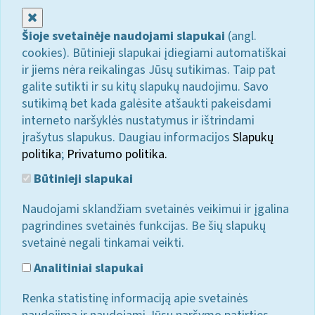
Uždaryti
Šioje svetainėje naudojami slapukai
(angl.
cookies). Būtinieji slapukai įdiegiami automatiškai
ir jiems nėra reikalingas Jūsų sutikimas. Taip pat
galite sutikti ir su kitų slapukų naudojimu. Savo
sutikimą bet kada galėsite atšaukti pakeisdami
interneto naršyklės nustatymus ir ištrindami
įrašytus slapukus. Daugiau informacijos
Slapukų
politika
;
Privatumo politika.
Būtinieji slapukai
Naudojami sklandžiam svetainės veikimui ir įgalina
pagrindines svetainės funkcijas. Be šių slapukų
svetainė negali tinkamai veikti.
Analitiniai slapukai
Renka statistinę informaciją apie svetainės