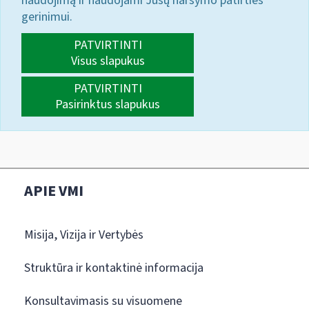
naudojimą ir naudojami Jūsų naršymo patirties
gerinimui.
PATVIRTINTI
Visus slapukus
PATVIRTINTI
Pasirinktus slapukus
APIE VMI
Misija, Vizija ir Vertybės
Struktūra ir kontaktinė informacija
Konsultavimasis su visuomene