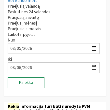
Bet kuriuo metu
Praėjusią valandą
Paskutines 24 valandas
Praėjusią savaitę
Praėjusį mėnesį
Praėjusiais metais
Laikotarpyje…
Nuo
Iki
Paieška
Kokia
informacija turi būti nurodyta PVM