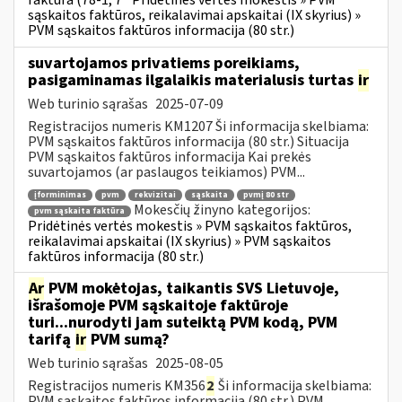
faktūra (78-1, 7
Pridėtinės vertės mokestis » PVM
sąskaitos faktūros, reikalavimai apskaitai (IX skyrius) »
PVM sąskaitos faktūros informacija (80 str.)
suvartojamos privatiems poreikiams,
pasigaminamas ilgalaikis materialusis turtas
ir
Web turinio sąrašas
2025-07-09
Registracijos numeris KM1207 Ši informacija skelbiama:
PVM sąskaitos faktūros informacija (80 str.) Situacija
PVM sąskaitos faktūros informacija Kai prekės
suvartojamos (ar paslaugos teikiamos) PVM...
įforminimas
pvm
rekvizitai
sąskaita
pvmį 80 str
Mokesčių žinyno kategorijos:
pvm sąskaita faktūra
Pridėtinės vertės mokestis » PVM sąskaitos faktūros,
reikalavimai apskaitai (IX skyrius) » PVM sąskaitos
faktūros informacija (80 str.)
Ar
PVM mokėtojas, taikantis SVS Lietuvoje,
išrašomoje PVM sąskaitoje faktūroje
turi...nurodyti jam suteiktą PVM kodą, PVM
tarifą
ir
PVM sumą?
Web turinio sąrašas
2025-08-05
Registracijos numeris KM356
2
Ši informacija skelbiama:
PVM sąskaitos faktūros informacija (80 str.) PVM