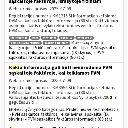
sąskaitoje faktūroje, išrašytoje fiziniam
Web turinio sąrašas
2025-07-09
Registracijos numeris KM1215 Ši informacija skelbiama:
PVM sąskaitos faktūros informacija (80 str.) Kai fiziniam
asmeniui, kuris nevykdo ekonominės veiklos, išrašoma
PVM sąskaita faktūra, tokioje...
įforminimas
pvm
rekvizitai
sąskaita
pvmį 80 str
Mokesčių žinyno
pvm sąskaita faktūra
sąskaita fiziniam
kategorijos:
Pridėtinės vertės mokestis » PVM sąskaitos
faktūros, reikalavimai apskaitai (IX skyrius) » PVM
sąskaitos faktūros informacija (80 str.)
Kokia
informacija gali būti nenurodoma PVM
sąskaitoje faktūroje, kai teikiamos PVM
Web turinio sąrašas
2025-07-09
Registracijos numeris KM3556 Ši informacija skelbiama:
PVM sąskaitos faktūros informacija (80 str.)
Vadovaujantis Lietuvos Respublikos Vyriausybės 200
2
m.
gegužės 29 d....
Mokesčių žinyno kategorijos:
Pridėtinės vertės mokestis
» PVM sąskaitos faktūros, reikalavimai apskaitai (IX
skyrius) » PVM sąskaitos faktūros informacija (80 str.)