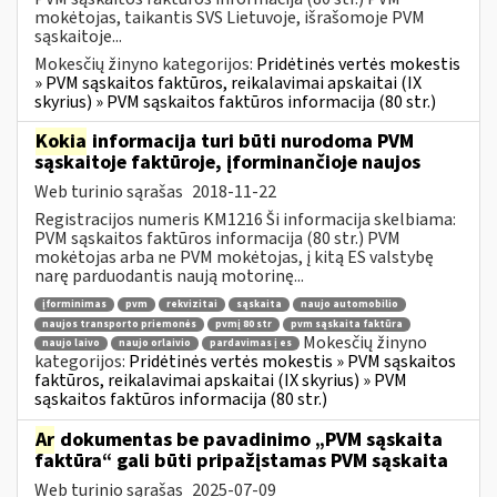
mokėtojas, taikantis SVS Lietuvoje, išrašomoje PVM
sąskaitoje...
Mokesčių žinyno kategorijos:
Pridėtinės vertės mokestis
» PVM sąskaitos faktūros, reikalavimai apskaitai (IX
skyrius) » PVM sąskaitos faktūros informacija (80 str.)
Kokia
informacija turi būti nurodoma PVM
sąskaitoje faktūroje, įforminančioje naujos
Web turinio sąrašas
2018-11-22
Registracijos numeris KM1216 Ši informacija skelbiama:
PVM sąskaitos faktūros informacija (80 str.) PVM
mokėtojas arba ne PVM mokėtojas, į kitą ES valstybę
narę parduodantis naują motorinę...
įforminimas
pvm
rekvizitai
sąskaita
naujo automobilio
naujos transporto priemonės
pvmį 80 str
pvm sąskaita faktūra
Mokesčių žinyno
naujo laivo
naujo orlaivio
pardavimas į es
kategorijos:
Pridėtinės vertės mokestis » PVM sąskaitos
faktūros, reikalavimai apskaitai (IX skyrius) » PVM
sąskaitos faktūros informacija (80 str.)
Ar
dokumentas be pavadinimo „PVM sąskaita
faktūra“ gali būti pripažįstamas PVM sąskaita
Web turinio sąrašas
2025-07-09