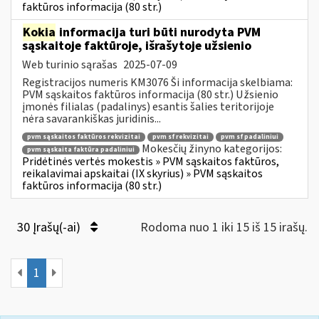
faktūros informacija (80 str.)
Kokia
informacija turi būti nurodyta PVM
sąskaitoje faktūroje, išrašytoje užsienio
Web turinio sąrašas
2025-07-09
Registracijos numeris KM3076 Ši informacija skelbiama:
PVM sąskaitos faktūros informacija (80 str.) Užsienio
įmonės filialas (padalinys) esantis šalies teritorijoje
nėra savarankiškas juridinis...
pvm sąskaitos faktūros rekvizitai
pvm sf rekvizitai
pvm sf padaliniui
Mokesčių žinyno kategorijos:
pvm sąskaita faktūra padaliniui
Pridėtinės vertės mokestis » PVM sąskaitos faktūros,
reikalavimai apskaitai (IX skyrius) » PVM sąskaitos
faktūros informacija (80 str.)
30 Įrašų(-ai)
Rodoma nuo 1 iki 15 iš 15 irašų.
1