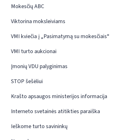
Mokesčių ABC
Viktorina moksleiviams
VMI kviečia į „Pasimatymą su mokesčiais“
VMI turto aukcionai
Įmonių VDU palyginimas
STOP šešėliui
Krašto apsaugos ministerijos informacija
Interneto svetainės atitikties paraiška
Ieškome turto savininkų