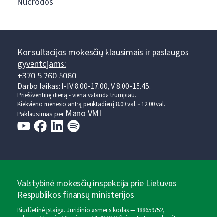
Nuorodos
Konsultacijos mokesčių klausimais ir paslaugos
gyventojams:
+370 5 260 5060
Darbo laikas: I-IV 8.00-17.00, V 8.00-15.45.
Prieššventinę dieną - viena valanda trumpiau.
Kiekvieno mėnesio antrą penktadienį 8.00 val. - 12.00 val.
Mano VMI
Paklausimas per
Valstybinė mokesčių inspekcija prie Lietuvos
Respublikos finansų ministerijos
Biudžetinė įstaiga. Juridinio asmens kodas — 188659752,