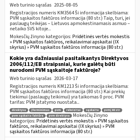
Web turinio sąrašas
2025-08-05
Registracijos numeris KM3564 Ši informacija skelbiama:
PVM sąskaitos faktūros informacija (80 str.) Taip, turi, jei
paslaugų teikėjas – Lietuvos apmokestinamasis asmuo –
netaiko SVS kitoje...
Mokesčių žinyno kategorijos:
Pridėtinės vertės mokestis
» PVM sąskaitos faktūros, reikalavimai apskaitai (IX
skyrius) » PVM sąskaitos faktūros informacija (80 str.)
Kokie yra dažniausiai pasitaikantys Direktyvos
2006/112/EB straipsniai, kurie galėtų būti
nurodomi PVM sąskaitoje faktūroje?
Web turinio sąrašas
2026-03-17
Registracijos numeris KM1213 Ši informacija skelbiama:
PVM sąskaitos faktūros informacija (80 str.) Kai prekių
tiekimui (paslaugų teikimui) yra taikomas 0 proc. PVM
tarifas: PVM įstatymo nuostata...
direktyva
įforminimas
pvm
rekvizitai
sąskaita
pvmį 80 str
Mokesčių žinyno
pvm sąskaita faktūra
pvm direktyva
kategorijos:
Pridėtinės vertės mokestis » PVM sąskaitos
faktūros, reikalavimai apskaitai (IX skyrius) » PVM
sąskaitos faktūros informacija (80 str.)