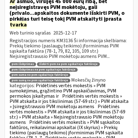
Ar
asmuo, viršijęs 45 000 eurų ribą, bet
neįsiregistravęs PVM mokėtoju, gali
(privalo...apskaitos dokumente išskirti PVM, o
pirkėjas turi teisę tokį PVM atskaityti įprasta
tvarka
Web turinio sąrašas
2025-12-17
Registracijos numeris KM3136 Ši informacija skelbiama:
Prekių tiekimo (paslaugų teikimo) įforminimas PVM
sąskaita faktūra (78-1, 79, 82, 105, 109 str.)
Neįsiregistravusio PVM mokėtoju asmens PVM...
pvm išskyrimas
išskirti pvm ne pvm sąskaitoje faktūroje
pvm išskyrimas ne pvm sąskaitoje faktūroje
pvm suma ne pvm sąskaitoje faktūroje
Mokesčių žinyno
pvm sumą ne pvm sąskaitoje faktūroje
kategorijos:
Pridėtinės vertės mokestis » PVM
sumokėjimas, grąžintino PVM apskaičiavimas, PVM
permokos įskaitymas ir
Pridėtinės vertės mokestis »
PVM atskaita ir jos tikslinimas (57-69 str.) » PVM atskaita
» Įsiregistravusio PVM mokėtoju asmens
Pridėtinės
vertės mokestis » PVM atskaita ir jos tikslinimas (57-69
str.) » PVM atskaita » Neįsiregistravusio PVM mokėtoju
asmens
Pridėtinės vertės mokestis » PVM sąskaitos
faktūros, reikalavimai apskaitai (IX skyrius) » Prekių
tiekimo (paslaugų teikimo) įforminimas PVM sąskaita