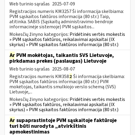
Web turinio sąrašas
2025-07-09
Registracijos numeris KM3257 Ši informacija skelbiama:
PVM sąskaitos faktūros informacija (80 str.) Taip,
atitinka. SABIS (Sąskaitų administravimo bendroje
informacinėje sistemoje) PVM sąskaitos...
Mokesčių žinyno kategorijos:
Pridėtinės vertės mokestis
» PVM sąskaitos faktūros, reikalavimai apskaitai (IX
skyrius) » PVM sąskaitos faktūros informacija (80 str.)
Ar
PVM mokėtojas, taikantis SVS Lietuvoje,
pirkdamas prekes (paslaugas) Lietuvoje
Web turinio sąrašas
2025-08-07
Registracijos numeris KM358
2
Ši informacija skelbiama:
PVM sąskaitos faktūros informacija (80 str.) PVM
mokėtojas, taikantis smulkiojo verslo schemą (SVS)
Lietuvoje,...
Mokesčių žinyno kategorijos:
Pridėtinės vertės mokestis
» PVM sąskaitos faktūros, reikalavimai apskaitai (IX
skyrius) » PVM sąskaitos faktūros informacija (80 str.)
Ar
supaprastintoje PVM sąskaitoje faktūroje
turi būti nurodyta „atvirkštinis
apmokestinimas