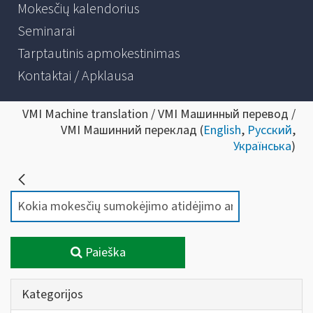
Mokesčių kalendorius
Seminarai
Tarptautinis apmokestinimas
Kontaktai / Apklausa
VMI Machine translation / VMI Машинный перевод /
VMI Машинний переклад (
English
,
Русский
,
Українська
)
Paieška
Kategorijos