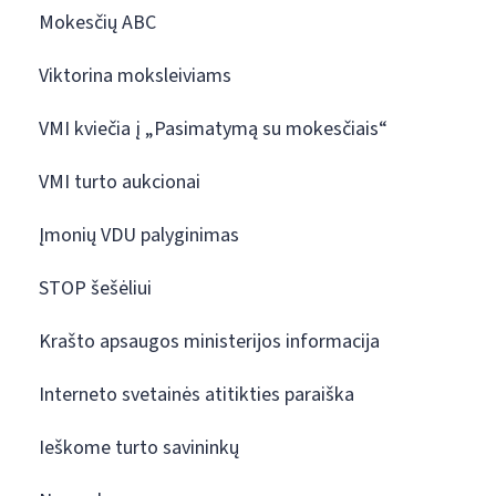
Mokesčių ABC
Viktorina moksleiviams
VMI kviečia į „Pasimatymą su mokesčiais“
VMI turto aukcionai
Įmonių VDU palyginimas
STOP šešėliui
Krašto apsaugos ministerijos informacija
Interneto svetainės atitikties paraiška
Ieškome turto savininkų