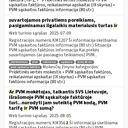
faktūra (78-1, 7
Pridėtinės vertės mokestis » PVM
sąskaitos faktūros, reikalavimai apskaitai (IX skyrius) »
PVM sąskaitos faktūros informacija (80 str.)
suvartojamos privatiems poreikiams,
pasigaminamas ilgalaikis materialusis turtas
ir
Web turinio sąrašas
2025-07-09
Registracijos numeris KM1207 Ši informacija skelbiama:
PVM sąskaitos faktūros informacija (80 str.) Situacija
PVM sąskaitos faktūros informacija Kai prekės
suvartojamos (ar paslaugos teikiamos) PVM...
įforminimas
pvm
rekvizitai
sąskaita
pvmį 80 str
Mokesčių žinyno kategorijos:
pvm sąskaita faktūra
Pridėtinės vertės mokestis » PVM sąskaitos faktūros,
reikalavimai apskaitai (IX skyrius) » PVM sąskaitos
faktūros informacija (80 str.)
Ar
PVM mokėtojas, taikantis SVS Lietuvoje,
išrašomoje PVM sąskaitoje faktūroje
turi...nurodyti jam suteiktą PVM kodą, PVM
tarifą
ir
PVM sumą?
Web turinio sąrašas
2025-08-05
Registracijos numeris KM356
2
Ši informacija skelbiama:
PVM sąskaitos faktūros informacija (80 str.) PVM