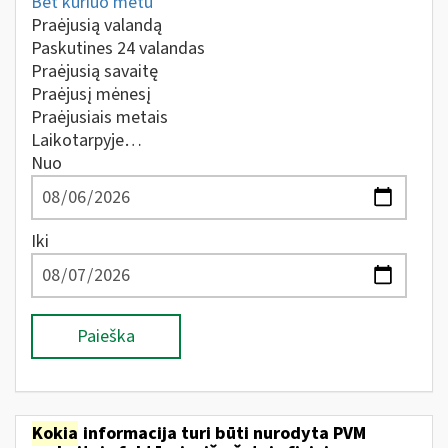
Bet kuriuo metu
Praėjusią valandą
Paskutines 24 valandas
Praėjusią savaitę
Praėjusį mėnesį
Praėjusiais metais
Laikotarpyje…
Nuo
Iki
Paieška
Kokia
informacija turi būti nurodyta PVM