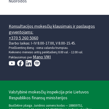
Nuorodos
Konsultacijos mokesčių klausimais ir paslaugos
gyventojams:
+370 5 260 5060
Darbo laikas: I-IV 8.00-17.00, V 8.00-15.45.
Prieššventinę dieną - viena valanda trumpiau.
Kiekvieno mėnesio antrą penktadienį 8.00 val. - 12.00 val.
Mano VMI
Paklausimas per
Valstybinė mokesčių inspekcija prie Lietuvos
Respublikos finansų ministerijos
Biudžetinė įstaiga. Juridinio asmens kodas — 188659752,