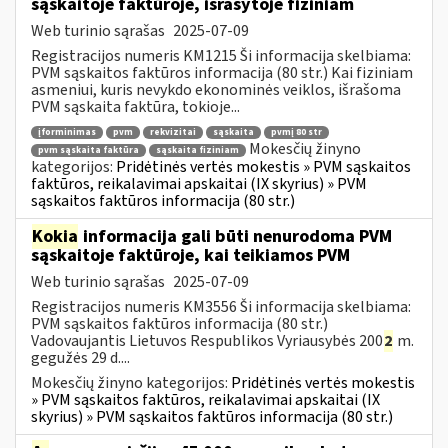
sąskaitoje faktūroje, išrašytoje fiziniam
Web turinio sąrašas
2025-07-09
Registracijos numeris KM1215 Ši informacija skelbiama:
PVM sąskaitos faktūros informacija (80 str.) Kai fiziniam
asmeniui, kuris nevykdo ekonominės veiklos, išrašoma
PVM sąskaita faktūra, tokioje...
įforminimas
pvm
rekvizitai
sąskaita
pvmį 80 str
Mokesčių žinyno
pvm sąskaita faktūra
sąskaita fiziniam
kategorijos:
Pridėtinės vertės mokestis » PVM sąskaitos
faktūros, reikalavimai apskaitai (IX skyrius) » PVM
sąskaitos faktūros informacija (80 str.)
Kokia
informacija gali būti nenurodoma PVM
sąskaitoje faktūroje, kai teikiamos PVM
Web turinio sąrašas
2025-07-09
Registracijos numeris KM3556 Ši informacija skelbiama:
PVM sąskaitos faktūros informacija (80 str.)
Vadovaujantis Lietuvos Respublikos Vyriausybės 200
2
m.
gegužės 29 d....
Mokesčių žinyno kategorijos:
Pridėtinės vertės mokestis
» PVM sąskaitos faktūros, reikalavimai apskaitai (IX
skyrius) » PVM sąskaitos faktūros informacija (80 str.)