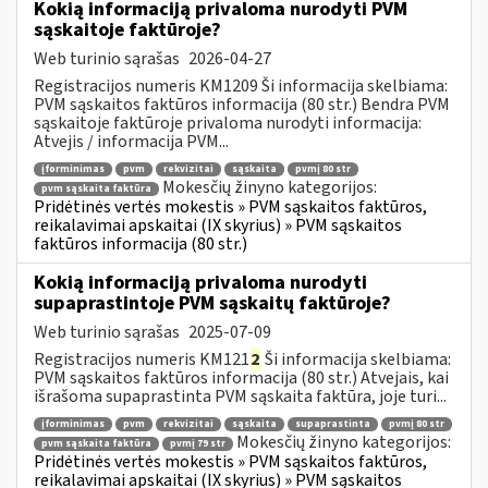
Kokią informaciją privaloma nurodyti PVM
sąskaitoje faktūroje?
Web turinio sąrašas
2026-04-27
Registracijos numeris KM1209 Ši informacija skelbiama:
PVM sąskaitos faktūros informacija (80 str.) Bendra PVM
sąskaitoje faktūroje privaloma nurodyti informacija:
Atvejis / informacija PVM...
įforminimas
pvm
rekvizitai
sąskaita
pvmį 80 str
Mokesčių žinyno kategorijos:
pvm sąskaita faktūra
Pridėtinės vertės mokestis » PVM sąskaitos faktūros,
reikalavimai apskaitai (IX skyrius) » PVM sąskaitos
faktūros informacija (80 str.)
Kokią informaciją privaloma nurodyti
supaprastintoje PVM sąskaitų faktūroje?
Web turinio sąrašas
2025-07-09
Registracijos numeris KM121
2
Ši informacija skelbiama:
PVM sąskaitos faktūros informacija (80 str.) Atvejais, kai
išrašoma supaprastinta PVM sąskaita faktūra, joje turi...
įforminimas
pvm
rekvizitai
sąskaita
supaprastinta
pvmį 80 str
Mokesčių žinyno kategorijos:
pvm sąskaita faktūra
pvmį 79 str
Pridėtinės vertės mokestis » PVM sąskaitos faktūros,
reikalavimai apskaitai (IX skyrius) » PVM sąskaitos