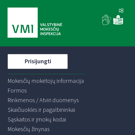
Prisijungti
Mokesčių mokėtojų informacija
Formos
Rinkmenos / Atviri duomenys
Skaičiuoklės ir pagalbininkai
Sąskaitos ir įmokų kodai
Mokesčių žinynas