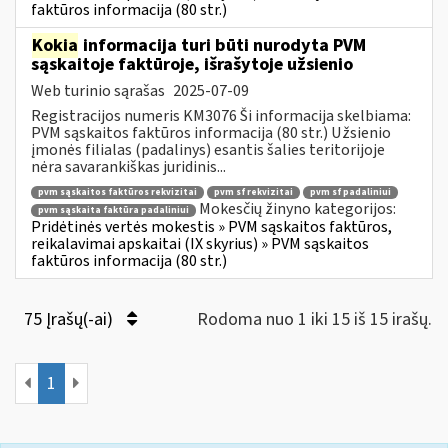
faktūros informacija (80 str.)
Kokia
informacija turi būti nurodyta PVM
sąskaitoje faktūroje, išrašytoje užsienio
Web turinio sąrašas
2025-07-09
Registracijos numeris KM3076 Ši informacija skelbiama:
PVM sąskaitos faktūros informacija (80 str.) Užsienio
įmonės filialas (padalinys) esantis šalies teritorijoje
nėra savarankiškas juridinis...
pvm sąskaitos faktūros rekvizitai
pvm sf rekvizitai
pvm sf padaliniui
Mokesčių žinyno kategorijos:
pvm sąskaita faktūra padaliniui
Pridėtinės vertės mokestis » PVM sąskaitos faktūros,
reikalavimai apskaitai (IX skyrius) » PVM sąskaitos
faktūros informacija (80 str.)
75 Įrašų(-ai)
Rodoma nuo 1 iki 15 iš 15 irašų.
1