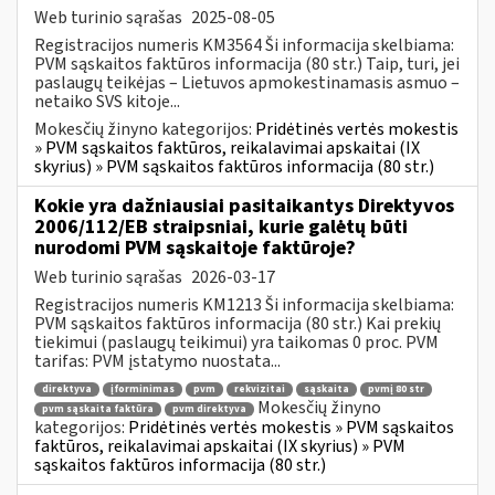
Web turinio sąrašas
2025-08-05
Registracijos numeris KM3564 Ši informacija skelbiama:
PVM sąskaitos faktūros informacija (80 str.) Taip, turi, jei
paslaugų teikėjas – Lietuvos apmokestinamasis asmuo –
netaiko SVS kitoje...
Mokesčių žinyno kategorijos:
Pridėtinės vertės mokestis
» PVM sąskaitos faktūros, reikalavimai apskaitai (IX
skyrius) » PVM sąskaitos faktūros informacija (80 str.)
Kokie yra dažniausiai pasitaikantys Direktyvos
2006/112/EB straipsniai, kurie galėtų būti
nurodomi PVM sąskaitoje faktūroje?
Web turinio sąrašas
2026-03-17
Registracijos numeris KM1213 Ši informacija skelbiama:
PVM sąskaitos faktūros informacija (80 str.) Kai prekių
tiekimui (paslaugų teikimui) yra taikomas 0 proc. PVM
tarifas: PVM įstatymo nuostata...
direktyva
įforminimas
pvm
rekvizitai
sąskaita
pvmį 80 str
Mokesčių žinyno
pvm sąskaita faktūra
pvm direktyva
kategorijos:
Pridėtinės vertės mokestis » PVM sąskaitos
faktūros, reikalavimai apskaitai (IX skyrius) » PVM
sąskaitos faktūros informacija (80 str.)