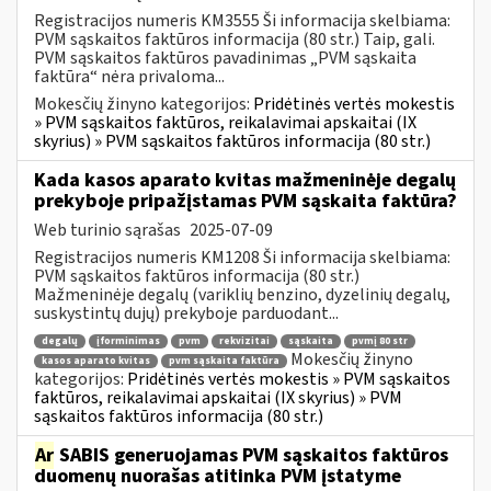
Registracijos numeris KM3555 Ši informacija skelbiama:
PVM sąskaitos faktūros informacija (80 str.) Taip, gali.
PVM sąskaitos faktūros pavadinimas „PVM sąskaita
faktūra“ nėra privaloma...
Mokesčių žinyno kategorijos:
Pridėtinės vertės mokestis
» PVM sąskaitos faktūros, reikalavimai apskaitai (IX
skyrius) » PVM sąskaitos faktūros informacija (80 str.)
Kada kasos aparato kvitas mažmeninėje degalų
prekyboje pripažįstamas PVM sąskaita faktūra?
Web turinio sąrašas
2025-07-09
Registracijos numeris KM1208 Ši informacija skelbiama:
PVM sąskaitos faktūros informacija (80 str.)
Mažmeninėje degalų (variklių benzino, dyzelinių degalų,
suskystintų dujų) prekyboje parduodant...
degalų
įforminimas
pvm
rekvizitai
sąskaita
pvmį 80 str
Mokesčių žinyno
kasos aparato kvitas
pvm sąskaita faktūra
kategorijos:
Pridėtinės vertės mokestis » PVM sąskaitos
faktūros, reikalavimai apskaitai (IX skyrius) » PVM
sąskaitos faktūros informacija (80 str.)
Ar
SABIS generuojamas PVM sąskaitos faktūros
duomenų nuorašas atitinka PVM įstatyme