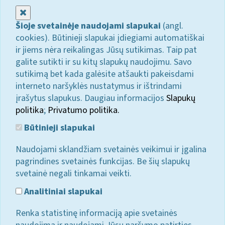
Uždaryti
Šioje svetainėje naudojami slapukai
(angl.
cookies). Būtinieji slapukai įdiegiami automatiškai
ir jiems nėra reikalingas Jūsų sutikimas. Taip pat
galite sutikti ir su kitų slapukų naudojimu. Savo
sutikimą bet kada galėsite atšaukti pakeisdami
interneto naršyklės nustatymus ir ištrindami
įrašytus slapukus. Daugiau informacijos
Slapukų
politika
;
Privatumo politika.
Būtinieji slapukai
Naudojami sklandžiam svetainės veikimui ir įgalina
pagrindines svetainės funkcijas. Be šių slapukų
svetainė negali tinkamai veikti.
Analitiniai slapukai
Renka statistinę informaciją apie svetainės