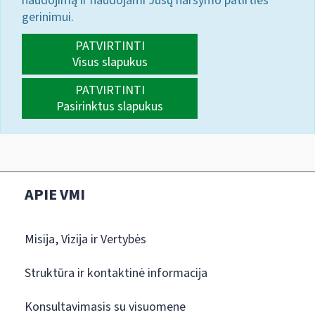
naudojimą ir naudojami Jūsų naršymo patirties
gerinimui.
PATVIRTINTI
Visus slapukus
PATVIRTINTI
Pasirinktus slapukus
APIE VMI
Misija, Vizija ir Vertybės
Struktūra ir kontaktinė informacija
Konsultavimasis su visuomene