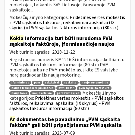
mokėtojas, taikantis SVS Lietuvoje, išrašomoje PVM
sąskaitoje...
Mokesčių žinyno kategorijos:
Pridėtinės vertės mokestis
» PVM sąskaitos faktūros, reikalavimai apskaitai (IX
skyrius) » PVM sąskaitos faktūros informacija (80 str.)
Kokia
informacija turi būti nurodoma PVM
sąskaitoje faktūroje, įforminančioje naujos
Web turinio sąrašas
2018-11-22
Registracijos numeris KM1216 Ši informacija skelbiama:
PVM sąskaitos faktūros informacija (80 str.) PVM
mokėtojas arba ne PVM mokėtojas, į kitą ES valstybę
narę parduodantis naują motorinę...
įforminimas
pvm
rekvizitai
sąskaita
naujo automobilio
naujos transporto priemonės
pvmį 80 str
pvm sąskaita faktūra
Mokesčių žinyno
naujo laivo
naujo orlaivio
pardavimas į es
kategorijos:
Pridėtinės vertės mokestis » PVM sąskaitos
faktūros, reikalavimai apskaitai (IX skyrius) » PVM
sąskaitos faktūros informacija (80 str.)
Ar
dokumentas be pavadinimo „PVM sąskaita
faktūra“ gali būti pripažįstamas PVM sąskaita
Web turinio sąrašas
2025-07-09