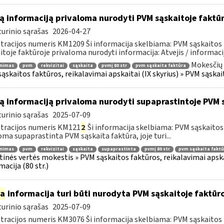
ą informaciją privaloma nurodyti PVM sąskaitoje faktū
urinio sąrašas
2026-04-27
tracijos numeris KM1209 Ši informacija skelbiama: PVM sąskaitos 
itoje faktūroje privaloma nurodyti informacija: Atvejis / informacij
Mokesčių 
inimas
pvm
rekvizitai
sąskaita
pvmį 80 str
pvm sąskaita faktūra
ąskaitos faktūros, reikalavimai apskaitai (IX skyrius) » PVM sąskait
ą informaciją privaloma nurodyti supaprastintoje PVM 
urinio sąrašas
2025-07-09
tracijos numeris KM121
2
Ši informacija skelbiama: PVM sąskaitos f
oma supaprastinta PVM sąskaita faktūra, joje turi...
inimas
pvm
rekvizitai
sąskaita
supaprastinta
pvmį 80 str
pvm sąskaita faktū
tinės vertės mokestis » PVM sąskaitos faktūros, reikalavimai apska
macija (80 str.)
ia
informacija turi būti nurodyta PVM sąskaitoje faktūroj
urinio sąrašas
2025-07-09
tracijos numeris KM3076 Ši informacija skelbiama: PVM sąskaitos f