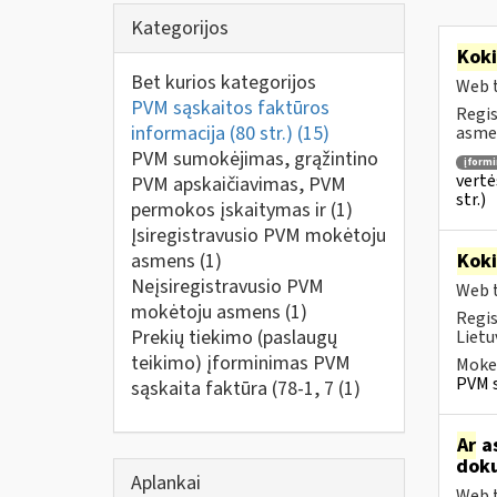
Kategorijos
Kok
Bet kurios kategorijos
Web t
PVM sąskaitos faktūros
Regis
informacija (80 str.)
(15)
asmen
PVM sumokėjimas, grąžintino
įform
vertė
PVM apskaičiavimas, PVM
str.)
permokos įskaitymas ir
(1)
Įsiregistravusio PVM mokėtoju
asmens
(1)
Kok
Neįsiregistravusio PVM
Web t
mokėtoju asmens
(1)
Regis
Prekių tiekimo (paslaugų
Lietu
teikimo) įforminimas PVM
Mokes
PVM s
sąskaita faktūra (78-1, 7
(1)
Ar
as
doku
Aplankai
Web t