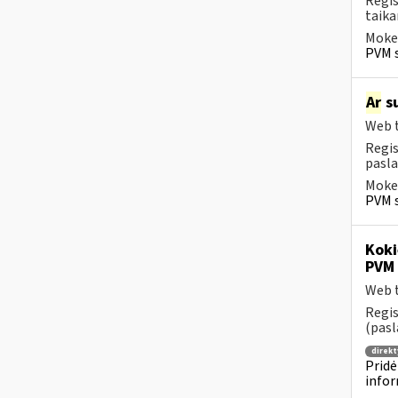
Regis
taika
Mokes
PVM s
Ar
su
Web t
Regis
pasla
Mokes
PVM s
Koki
PVM 
Web t
Regis
(pasl
direkt
Pridė
infor