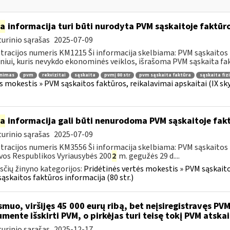
ia
informacija turi būti nurodyta PVM sąskaitoje faktūroj
urinio sąrašas
2025-07-09
tracijos numeris KM1215 Ši informacija skelbiama: PVM sąskaitos fa
iui, kuris nevykdo ekonominės veiklos, išrašoma PVM sąskaita fakt
inimas
pvm
rekvizitai
sąskaita
pvmį 80 str
pvm sąskaita faktūra
sąskaita fiz
s mokestis » PVM sąskaitos faktūros, reikalavimai apskaitai (IX sk
ia
informacija gali būti nenurodoma PVM sąskaitoje fakt
urinio sąrašas
2025-07-09
tracijos numeris KM3556 Ši informacija skelbiama: PVM sąskaitos f
vos Respublikos Vyriausybės 200
2
m. gegužės 29 d....
čių žinyno kategorijos:
Pridėtinės vertės mokestis » PVM sąskaitos
ąskaitos faktūros informacija (80 str.)
muo, viršijęs 45 000 eurų ribą, bet neįsiregistravęs PVM
mente išskirti PVM, o pirkėjas turi teisę tokį PVM atskai
urinio sąrašas
2025-12-17