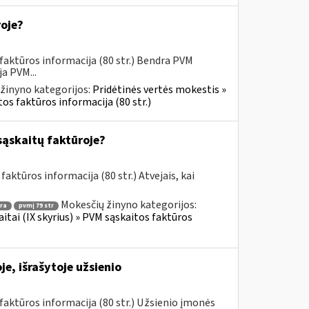
roje?
faktūros informacija (80 str.) Bendra PVM
a PVM...
žinyno kategorijos:
Pridėtinės vertės mokestis »
os faktūros informacija (80 str.)
sąskaitų faktūroje?
aktūros informacija (80 str.) Atvejais, kai
Mokesčių žinyno kategorijos:
ra
pvmį 79 str
itai (IX skyrius) » PVM sąskaitos faktūros
e, išrašytoje užsienio
aktūros informacija (80 str.) Užsienio įmonės