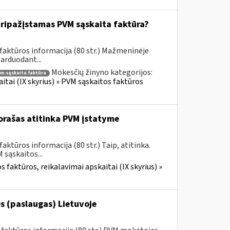
ripažįstamas PVM sąskaita faktūra?
faktūros informacija (80 str.) Mažmeninėje
parduodant...
Mokesčių žinyno kategorijos:
m sąskaita faktūra
itai (IX skyrius) » PVM sąskaitos faktūros
rašas atitinka PVM įstatyme
ktūros informacija (80 str.) Taip, atitinka.
sąskaitos...
 faktūros, reikalavimai apskaitai (IX skyrius) »
s (paslaugas) Lietuvoje