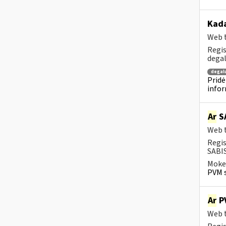
Kada
Web t
Regis
degal
degal
Pridė
infor
Ar
SA
Web t
Regis
SABIS
Mokes
PVM s
Ar
PV
Web t