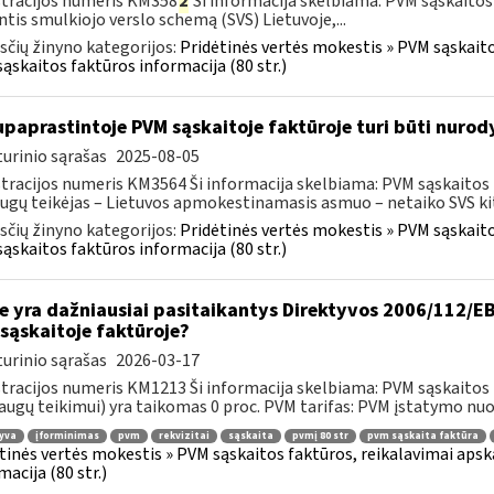
tracijos numeris KM358
2
Ši informacija skelbiama: PVM sąskaitos
ntis smulkiojo verslo schemą (SVS) Lietuvoje,...
čių žinyno kategorijos:
Pridėtinės vertės mokestis » PVM sąskaitos
ąskaitos faktūros informacija (80 str.)
paprastintoje PVM sąskaitoje faktūroje turi būti nurod
urinio sąrašas
2025-08-05
tracijos numeris KM3564 Ši informacija skelbiama: PVM sąskaitos fak
ugų teikėjas – Lietuvos apmokestinamasis asmuo – netaiko SVS kito
čių žinyno kategorijos:
Pridėtinės vertės mokestis » PVM sąskaitos
ąskaitos faktūros informacija (80 str.)
e yra dažniausiai pasitaikantys Direktyvos 2006/112/EB 
sąskaitoje faktūroje?
urinio sąrašas
2026-03-17
tracijos numeris KM1213 Ši informacija skelbiama: PVM sąskaitos fa
augų teikimui) yra taikomas 0 proc. PVM tarifas: PVM įstatymo nuos
yva
įforminimas
pvm
rekvizitai
sąskaita
pvmį 80 str
pvm sąskaita faktūra
tinės vertės mokestis » PVM sąskaitos faktūros, reikalavimai apska
macija (80 str.)