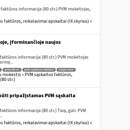
 faktūros informacija (80 str.) PVM mokėtojas,
 faktūros, reikalavimai apskaitai (IX skyrius) »
oje, įforminančioje naujos
faktūros informacija (80 str.) PVM mokėtojas
rinę...
pvmį 80 str
pvm sąskaita faktūra
naujo laivo
s mokestis » PVM sąskaitos faktūros,
80 str.)
būti pripažįstamas PVM sąskaita
ktūros informacija (80 str.) Taip, gali. PVM
..
 faktūros, reikalavimai apskaitai (IX skyrius) »