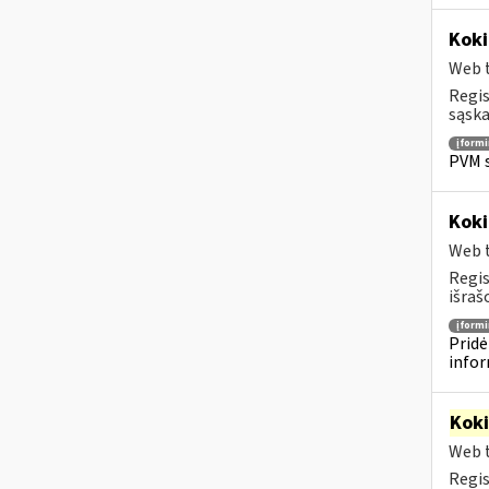
Koki
Web t
Regis
sąska
įform
PVM s
Koki
Web t
Regis
išraš
įform
Pridė
infor
Kok
Web t
Regis