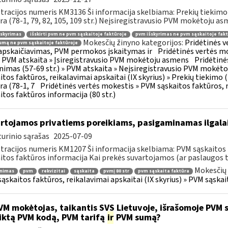
tracijos numeris KM3136 Ši informacija skelbiama: Prekių tiekim
ra (78-1, 79, 82, 105, 109 str.) Neįsiregistravusio PVM mokėtoju as
šskyrimas
išskirti pvm ne pvm sąskaitoje faktūroje
pvm išskyrimas ne pvm sąskaitoje fakt
Mokesčių žinyno kategorijos:
Pridėtinės 
mą ne pvm sąskaitoje faktūroje
pskaičiavimas, PVM permokos įskaitymas ir
Pridėtinės vertės mo
 » PVM atskaita » Įsiregistravusio PVM mokėtoju asmens
Pridėtinė
inimas (57-69 str.) » PVM atskaita » Neįsiregistravusio PVM mokėt
itos faktūros, reikalavimai apskaitai (IX skyrius) » Prekių tiekim
ra (78-1, 7
Pridėtinės vertės mokestis » PVM sąskaitos faktūros, r
itos faktūros informacija (80 str.)
rtojamos privatiems poreikiams, pasigaminamas ilgalai
urinio sąrašas
2025-07-09
tracijos numeris KM1207 Ši informacija skelbiama: PVM sąskaitos f
itos faktūros informacija Kai prekės suvartojamos (ar paslaugos t
Mokesčių 
inimas
pvm
rekvizitai
sąskaita
pvmį 80 str
pvm sąskaita faktūra
ąskaitos faktūros, reikalavimai apskaitai (IX skyrius) » PVM sąskait
M mokėtojas, taikantis SVS Lietuvoje, išrašomoje PVM są
iktą PVM kodą, PVM tarifą
ir
PVM sumą?