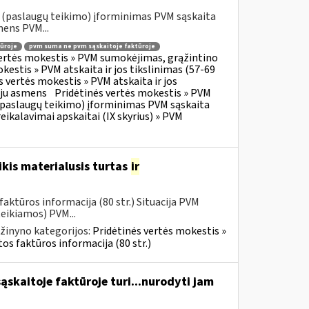
o (paslaugų teikimo) įforminimas PVM sąskaita
mens PVM...
ūroje
pvm suma ne pvm sąskaitoje faktūroje
vertės mokestis » PVM sumokėjimas, grąžintino
kestis » PVM atskaita ir jos tikslinimas (57-69
s vertės mokestis » PVM atskaita ir jos
oju asmens
Pridėtinės vertės mokestis » PVM
o (paslaugų teikimo) įforminimas PVM sąskaita
eikalavimai apskaitai (IX skyrius) » PVM
kis materialusis turtas
ir
aktūros informacija (80 str.) Situacija PVM
eikiamos) PVM...
žinyno kategorijos:
Pridėtinės vertės mokestis »
os faktūros informacija (80 str.)
skaitoje faktūroje turi...nurodyti jam