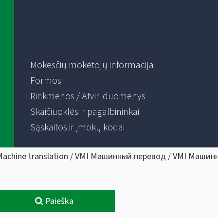
Mokesčių mokėtojų informacija
Formos
Rinkmenos / Atviri duomenys
Skaičiuoklės ir pagalbininkai
Sąskaitos ir įmokų kodai
Machine translation / VMI Машинный перевод / VMI Машин
Paieška