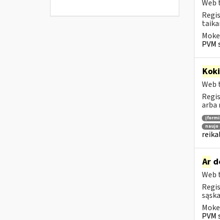
Web t
Regis
taika
Mokes
PVM s
Kok
Web t
Regis
arba 
įform
naujo 
reika
Ar
do
Web t
Regis
sąska
Mokes
PVM s