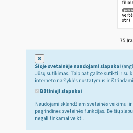
filial
pvm są
vertė
str.)
75 Įra
Uždaryti
Šioje svetainėje naudojami slapukai
(angl
Jūsų sutikimas. Taip pat galite sutikti ir s
interneto naršyklės nustatymus ir ištrindam
Būtinieji slapukai
Naudojami sklandžiam svetainės veikimui ir 
pagrindines svetainės funkcijas. Be šių slap
negali tinkamai veikti.