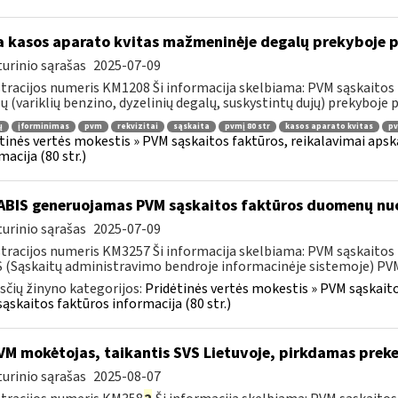
 kasos aparato kvitas mažmeninėje degalų prekyboje p
urinio sąrašas
2025-07-09
tracijos numeris KM1208 Ši informacija skelbiama: PVM sąskaitos 
ų (variklių benzino, dyzelinių degalų, suskystintų dujų) prekyboje 
ų
įforminimas
pvm
rekvizitai
sąskaita
pvmį 80 str
kasos aparato kvitas
pv
tinės vertės mokestis » PVM sąskaitos faktūros, reikalavimai apska
macija (80 str.)
BIS generuojamas PVM sąskaitos faktūros duomenų nuo
urinio sąrašas
2025-07-09
tracijos numeris KM3257 Ši informacija skelbiama: PVM sąskaitos fa
 (Sąskaitų administravimo bendroje informacinėje sistemoje) PVM 
čių žinyno kategorijos:
Pridėtinės vertės mokestis » PVM sąskaitos
ąskaitos faktūros informacija (80 str.)
M mokėtojas, taikantis SVS Lietuvoje, pirkdamas preke
urinio sąrašas
2025-08-07