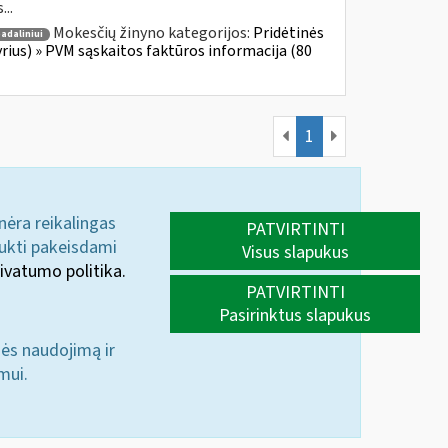
...
Mokesčių žinyno kategorijos:
Pridėtinės
adaliniui
yrius) » PVM sąskaitos faktūros informacija (80
1
 nėra reikalingas
PATVIRTINTI
aukti pakeisdami
Visus slapukus
ivatumo politika.
PATVIRTINTI
Pasirinktus slapukus
nės naudojimą ir
mui.