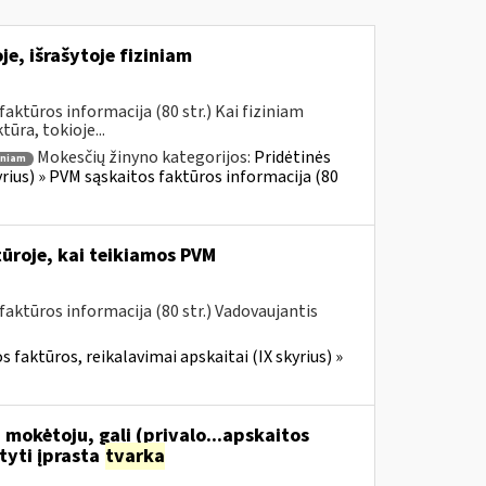
e, išrašytoje fiziniam
ktūros informacija (80 str.) Kai fiziniam
ūra, tokioje...
Mokesčių žinyno kategorijos:
Pridėtinės
iniam
yrius) » PVM sąskaitos faktūros informacija (80
ūroje, kai teikiamos PVM
aktūros informacija (80 str.) Vadovaujantis
 faktūros, reikalavimai apskaitai (IX skyrius) »
 mokėtoju, gali (privalo...apskaitos
tyti įprasta
tvarka