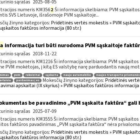
urinio sąrašas
2025-08-05
tracijos numeris KM356
2
Ši informacija skelbiama: PVM sąskaitos
ntis SVS Lietuvoje, išrašomoje PVM sąskaitoje...
čių žinyno kategorijos:
Pridėtinės vertės mokestis » PVM sąskaitos
ąskaitos faktūros informacija (80 str.)
ia
informacija turi būti nurodoma PVM sąskaitoje faktūr
urinio sąrašas
2018-11-22
tracijos numeris KM1216 Ši informacija skelbiama: PVM sąskaitos 
ne PVM mokėtojas, į kitą ES valstybę narę parduodantis naują moto
inimas
pvm
rekvizitai
sąskaita
naujo automobilio
naujos transporto priemonės
Mokesčių žinyno kategorijos:
Pridėtinės vertė
orlaivio
pardavimas į es
lavimai apskaitai (IX skyrius) » PVM sąskaitos faktūros informacija (
kumentas be pavadinimo „PVM sąskaita faktūra“ gali 
urinio sąrašas
2025-07-09
tracijos numeris KM3555 Ši informacija skelbiama: PVM sąskaitos fa
itos faktūros pavadinimas „PVM sąskaita faktūra“ nėra privaloma.
čių žinyno kategorijos:
Pridėtinės vertės mokestis » PVM sąskaitos
ąskaitos faktūros informacija (80 str.)