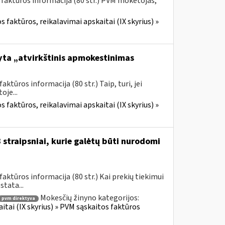
 faktūros informacija (80 str.) PVM mokėtojas,
 faktūros, reikalavimai apskaitai (IX skyrius) »
yta „atvirkštinis apmokestinimas
tūros informacija (80 str.) Taip, turi, jei
je...
 faktūros, reikalavimai apskaitai (IX skyrius) »
straipsniai, kurie galėtų būti nurodomi
ktūros informacija (80 str.) Kai prekių tiekimui
tata...
Mokesčių žinyno kategorijos:
pvm direktyva
itai (IX skyrius) » PVM sąskaitos faktūros