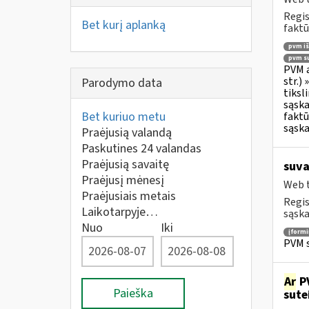
Regis
Bet kurį aplanką
faktū
pvm i
pvm su
PVM a
str.)
Parodymo data
tiksl
sąska
Bet kuriuo metu
faktū
sąska
Praėjusią valandą
Paskutines 24 valandas
Praėjusią savaitę
suva
Praėjusį mėnesį
Web t
Praėjusiais metais
Regis
Laikotarpyje…
sąska
Nuo
Iki
įform
PVM s
Ar
PV
Paieška
sute