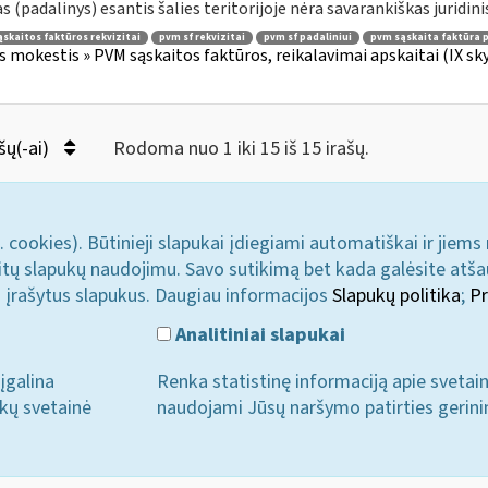
as (padalinys) esantis šalies teritorijoje nėra savarankiškas juridinis
skaitos faktūros rekvizitai
pvm sf rekvizitai
pvm sf padaliniui
pvm sąskaita faktūra p
s mokestis » PVM sąskaitos faktūros, reikalavimai apskaitai (IX sk
šų(-ai)
Rodoma nuo 1 iki 15 iš 15 irašų.
. cookies). Būtinieji slapukai įdiegiami automatiškai ir jiems
u kitų slapukų naudojimu. Savo sutikimą bet kada galėsite atš
i įrašytus slapukus. Daugiau informacijos
Slapukų politika
;
Pr
Analitiniai slapukai
įgalina
Renka statistinę informaciją apie svetai
ukų svetainė
naudojami Jūsų naršymo patirties gerini