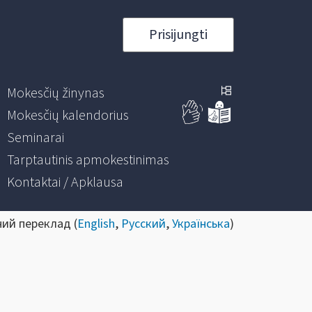
Prisijungti
Mokesčių žinynas
Mokesčių kalendorius
Seminarai
Tarptautinis apmokestinimas
Kontaktai / Apklausa
ний переклад (
English
,
Русский
,
Українська
)