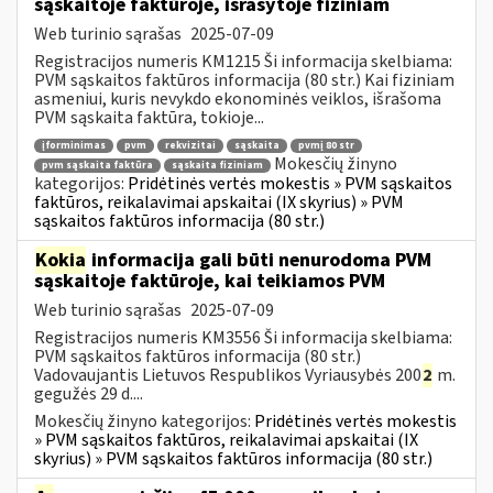
sąskaitoje faktūroje, išrašytoje fiziniam
Web turinio sąrašas
2025-07-09
Registracijos numeris KM1215 Ši informacija skelbiama:
PVM sąskaitos faktūros informacija (80 str.) Kai fiziniam
asmeniui, kuris nevykdo ekonominės veiklos, išrašoma
PVM sąskaita faktūra, tokioje...
įforminimas
pvm
rekvizitai
sąskaita
pvmį 80 str
Mokesčių žinyno
pvm sąskaita faktūra
sąskaita fiziniam
kategorijos:
Pridėtinės vertės mokestis » PVM sąskaitos
faktūros, reikalavimai apskaitai (IX skyrius) » PVM
sąskaitos faktūros informacija (80 str.)
Kokia
informacija gali būti nenurodoma PVM
sąskaitoje faktūroje, kai teikiamos PVM
Web turinio sąrašas
2025-07-09
Registracijos numeris KM3556 Ši informacija skelbiama:
PVM sąskaitos faktūros informacija (80 str.)
Vadovaujantis Lietuvos Respublikos Vyriausybės 200
2
m.
gegužės 29 d....
Mokesčių žinyno kategorijos:
Pridėtinės vertės mokestis
» PVM sąskaitos faktūros, reikalavimai apskaitai (IX
skyrius) » PVM sąskaitos faktūros informacija (80 str.)