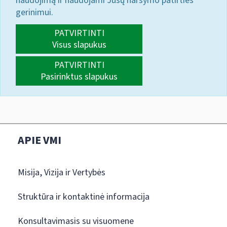
naudojimą ir naudojami Jūsų naršymo patirties
gerinimui.
PATVIRTINTI
Visus slapukus
PATVIRTINTI
Pasirinktus slapukus
APIE VMI
Misija, Vizija ir Vertybės
Struktūra ir kontaktinė informacija
Konsultavimasis su visuomene