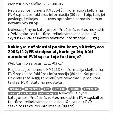
Web turinio sąrašas
2025-08-05
Registracijos numeris KM3564 Ši informacija skelbiama:
PVM sąskaitos faktūros informacija (80 str.) Taip, turi, jei
paslaugų teikėjas – Lietuvos apmokestinamasis asmuo –
netaiko SVS kitoje...
Mokesčių žinyno kategorijos:
Pridėtinės vertės mokestis
» PVM sąskaitos faktūros, reikalavimai apskaitai (IX
skyrius) » PVM sąskaitos faktūros informacija (80 str.)
Kokie yra dažniausiai pasitaikantys Direktyvos
2006/112/EB straipsniai, kurie galėtų būti
nurodomi PVM sąskaitoje faktūroje?
Web turinio sąrašas
2026-03-17
Registracijos numeris KM1213 Ši informacija skelbiama:
PVM sąskaitos faktūros informacija (80 str.) Kai prekių
tiekimui (paslaugų teikimui) yra taikomas 0 proc. PVM
tarifas: PVM įstatymo nuostata...
direktyva
įforminimas
pvm
rekvizitai
sąskaita
pvmį 80 str
Mokesčių žinyno
pvm sąskaita faktūra
pvm direktyva
kategorijos:
Pridėtinės vertės mokestis » PVM sąskaitos
faktūros, reikalavimai apskaitai (IX skyrius) » PVM
sąskaitos faktūros informacija (80 str.)