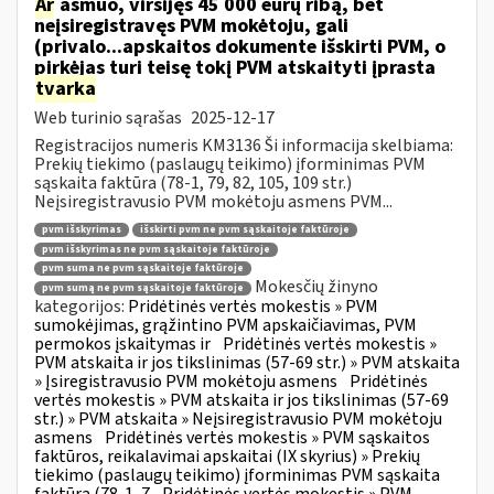
Ar
asmuo, viršijęs 45 000 eurų ribą, bet
neįsiregistravęs PVM mokėtoju, gali
(privalo...apskaitos dokumente išskirti PVM, o
pirkėjas turi teisę tokį PVM atskaityti įprasta
tvarka
Web turinio sąrašas
2025-12-17
Registracijos numeris KM3136 Ši informacija skelbiama:
Prekių tiekimo (paslaugų teikimo) įforminimas PVM
sąskaita faktūra (78-1, 79, 82, 105, 109 str.)
Neįsiregistravusio PVM mokėtoju asmens PVM...
pvm išskyrimas
išskirti pvm ne pvm sąskaitoje faktūroje
pvm išskyrimas ne pvm sąskaitoje faktūroje
pvm suma ne pvm sąskaitoje faktūroje
Mokesčių žinyno
pvm sumą ne pvm sąskaitoje faktūroje
kategorijos:
Pridėtinės vertės mokestis » PVM
sumokėjimas, grąžintino PVM apskaičiavimas, PVM
permokos įskaitymas ir
Pridėtinės vertės mokestis »
PVM atskaita ir jos tikslinimas (57-69 str.) » PVM atskaita
» Įsiregistravusio PVM mokėtoju asmens
Pridėtinės
vertės mokestis » PVM atskaita ir jos tikslinimas (57-69
str.) » PVM atskaita » Neįsiregistravusio PVM mokėtoju
asmens
Pridėtinės vertės mokestis » PVM sąskaitos
faktūros, reikalavimai apskaitai (IX skyrius) » Prekių
tiekimo (paslaugų teikimo) įforminimas PVM sąskaita