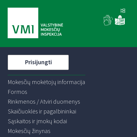
Prisijungti
Mokesčių mokėtojų informacija
Formos
Rinkmenos / Atviri duomenys
Skaičiuoklės ir pagalbininkai
Sąskaitos ir įmokų kodai
Mokesčių žinynas