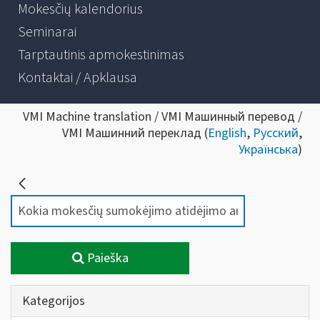
Mokesčių kalendorius
Seminarai
Tarptautinis apmokestinimas
Kontaktai / Apklausa
VMI Machine translation / VMI Машинный перевод /
VMI Машинний переклад (
English
,
Русский
,
Українська
)
Paieška
Kategorijos