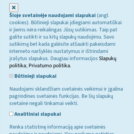
Uždaryti
Šioje svetainėje naudojami slapukai
(angl.
cookies). Būtinieji slapukai įdiegiami automatiškai
ir jiems nėra reikalingas Jūsų sutikimas. Taip pat
galite sutikti ir su kitų slapukų naudojimu. Savo
sutikimą bet kada galėsite atšaukti pakeisdami
interneto naršyklės nustatymus ir ištrindami
įrašytus slapukus. Daugiau informacijos
Slapukų
politika
;
Privatumo politika.
Būtinieji slapukai
Naudojami sklandžiam svetainės veikimui ir įgalina
pagrindines svetainės funkcijas. Be šių slapukų
svetainė negali tinkamai veikti.
Analitiniai slapukai
Renka statistinę informaciją apie svetainės