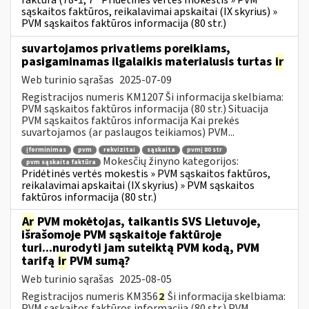
faktūra (78-1, 7
Pridėtinės vertės mokestis » PVM
sąskaitos faktūros, reikalavimai apskaitai (IX skyrius) »
PVM sąskaitos faktūros informacija (80 str.)
suvartojamos privatiems poreikiams,
pasigaminamas ilgalaikis materialusis turtas
ir
Web turinio sąrašas
2025-07-09
Registracijos numeris KM1207 Ši informacija skelbiama:
PVM sąskaitos faktūros informacija (80 str.) Situacija
PVM sąskaitos faktūros informacija Kai prekės
suvartojamos (ar paslaugos teikiamos) PVM...
įforminimas
pvm
rekvizitai
sąskaita
pvmį 80 str
Mokesčių žinyno kategorijos:
pvm sąskaita faktūra
Pridėtinės vertės mokestis » PVM sąskaitos faktūros,
reikalavimai apskaitai (IX skyrius) » PVM sąskaitos
faktūros informacija (80 str.)
Ar
PVM mokėtojas, taikantis SVS Lietuvoje,
išrašomoje PVM sąskaitoje faktūroje
turi...nurodyti jam suteiktą PVM kodą, PVM
tarifą
ir
PVM sumą?
Web turinio sąrašas
2025-08-05
Registracijos numeris KM356
2
Ši informacija skelbiama:
PVM sąskaitos faktūros informacija (80 str.) PVM