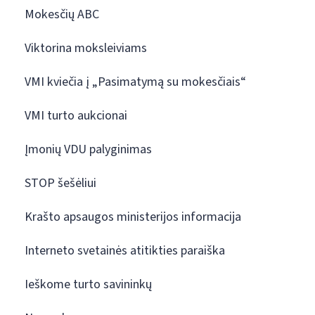
Mokesčių ABC
Viktorina moksleiviams
VMI kviečia į „Pasimatymą su mokesčiais“
VMI turto aukcionai
Įmonių VDU palyginimas
STOP šešėliui
Krašto apsaugos ministerijos informacija
Interneto svetainės atitikties paraiška
Ieškome turto savininkų