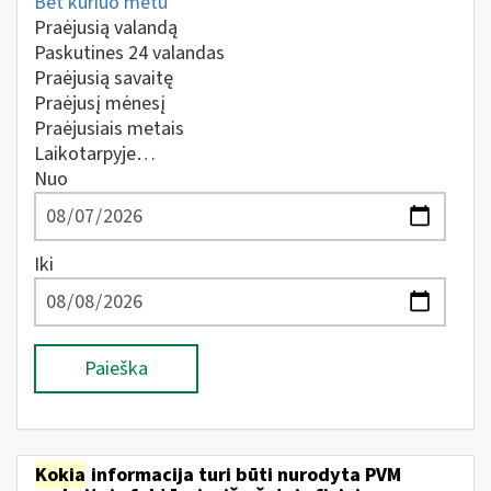
Bet kuriuo metu
Praėjusią valandą
Paskutines 24 valandas
Praėjusią savaitę
Praėjusį mėnesį
Praėjusiais metais
Laikotarpyje…
Nuo
Iki
Paieška
Kokia
informacija turi būti nurodyta PVM