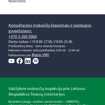
Nuorodos
Konsultacijos mokesčių klausimais ir paslaugos
gyventojams:
+370 5 260 5060
Darbo laikas: I-IV 8.00-17.00, V 8.00-15.45.
Prieššventinę dieną - viena valanda trumpiau.
Kiekvieno mėnesio antrą penktadienį 8.00 val. - 12.00 val.
Mano VMI
Paklausimas per
Valstybinė mokesčių inspekcija prie Lietuvos
Respublikos finansų ministerijos
Biudžetinė įstaiga. Juridinio asmens kodas — 188659752,