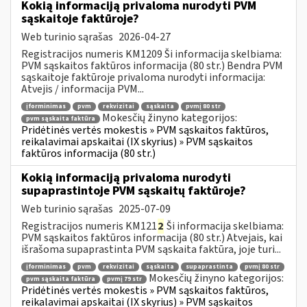
Kokią informaciją privaloma nurodyti PVM
sąskaitoje faktūroje?
Web turinio sąrašas
2026-04-27
Registracijos numeris KM1209 Ši informacija skelbiama:
PVM sąskaitos faktūros informacija (80 str.) Bendra PVM
sąskaitoje faktūroje privaloma nurodyti informacija:
Atvejis / informacija PVM...
įforminimas
pvm
rekvizitai
sąskaita
pvmį 80 str
Mokesčių žinyno kategorijos:
pvm sąskaita faktūra
Pridėtinės vertės mokestis » PVM sąskaitos faktūros,
reikalavimai apskaitai (IX skyrius) » PVM sąskaitos
faktūros informacija (80 str.)
Kokią informaciją privaloma nurodyti
supaprastintoje PVM sąskaitų faktūroje?
Web turinio sąrašas
2025-07-09
Registracijos numeris KM121
2
Ši informacija skelbiama:
PVM sąskaitos faktūros informacija (80 str.) Atvejais, kai
išrašoma supaprastinta PVM sąskaita faktūra, joje turi...
įforminimas
pvm
rekvizitai
sąskaita
supaprastinta
pvmį 80 str
Mokesčių žinyno kategorijos:
pvm sąskaita faktūra
pvmį 79 str
Pridėtinės vertės mokestis » PVM sąskaitos faktūros,
reikalavimai apskaitai (IX skyrius) » PVM sąskaitos