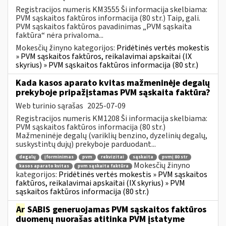
Registracijos numeris KM3555 Ši informacija skelbiama:
PVM sąskaitos faktūros informacija (80 str.) Taip, gali.
PVM sąskaitos faktūros pavadinimas „PVM sąskaita
faktūra“ nėra privaloma...
Mokesčių žinyno kategorijos:
Pridėtinės vertės mokestis
» PVM sąskaitos faktūros, reikalavimai apskaitai (IX
skyrius) » PVM sąskaitos faktūros informacija (80 str.)
Kada kasos aparato kvitas mažmeninėje degalų
prekyboje pripažįstamas PVM sąskaita faktūra?
Web turinio sąrašas
2025-07-09
Registracijos numeris KM1208 Ši informacija skelbiama:
PVM sąskaitos faktūros informacija (80 str.)
Mažmeninėje degalų (variklių benzino, dyzelinių degalų,
suskystintų dujų) prekyboje parduodant...
degalų
įforminimas
pvm
rekvizitai
sąskaita
pvmį 80 str
Mokesčių žinyno
kasos aparato kvitas
pvm sąskaita faktūra
kategorijos:
Pridėtinės vertės mokestis » PVM sąskaitos
faktūros, reikalavimai apskaitai (IX skyrius) » PVM
sąskaitos faktūros informacija (80 str.)
Ar
SABIS generuojamas PVM sąskaitos faktūros
duomenų nuorašas atitinka PVM įstatyme