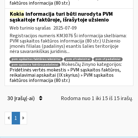
faktūros informacija (80 str.)
Kokia
informacija turi būti nurodyta PVM
sąskaitoje faktūroje, išrašytoje užsienio
Web turinio sąrašas
2025-07-09
Registracijos numeris KM3076 Ši informacija skelbiama:
PVM sąskaitos faktūros informacija (80 str.) Užsienio
įmonės filialas (padalinys) esantis šalies teritorijoje
nėra savarankiškas juridinis...
pvm sąskaitos faktūros rekvizitai
pvm sf rekvizitai
pvm sf padaliniui
Mokesčių žinyno kategorijos:
pvm sąskaita faktūra padaliniui
Pridėtinės vertės mokestis » PVM sąskaitos faktūros,
reikalavimai apskaitai (IX skyrius) » PVM sąskaitos
faktūros informacija (80 str.)
30 Įrašų(-ai)
Rodoma nuo 1 iki 15 iš 15 irašų.
1