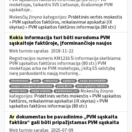
mokėtojas, taikantis SVS Lietuvoje, išrašomoje PVM
sąskaitoje...
Mokesčių žinyno kategorijos:
Pridėtinės vertės mokestis
» PVM sąskaitos faktūros, reikalavimai apskaitai (IX
skyrius) » PVM sąskaitos faktūros informacija (80 str.)
Kokia
informacija turi būti nurodoma PVM
sąskaitoje faktūroje, įforminančioje naujos
Web turinio sąrašas
2018-11-22
Registracijos numeris KM1216 Ši informacija skelbiama:
PVM sąskaitos faktūros informacija (80 str.) PVM
mokėtojas arba ne PVM mokėtojas, į kitą ES valstybę
narę parduodantis naują motorinę...
įforminimas
pvm
rekvizitai
sąskaita
naujo automobilio
naujos transporto priemonės
pvmį 80 str
pvm sąskaita faktūra
Mokesčių žinyno
naujo laivo
naujo orlaivio
pardavimas į es
kategorijos:
Pridėtinės vertės mokestis » PVM sąskaitos
faktūros, reikalavimai apskaitai (IX skyrius) » PVM
sąskaitos faktūros informacija (80 str.)
Ar
dokumentas be pavadinimo „PVM sąskaita
faktūra“ gali būti pripažįstamas PVM sąskaita
Web turinio sąrašas
2025-07-09