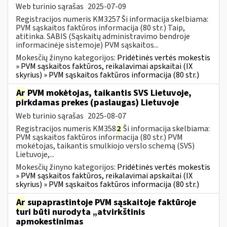
Web turinio sąrašas
2025-07-09
Registracijos numeris KM3257 Ši informacija skelbiama:
PVM sąskaitos faktūros informacija (80 str.) Taip,
atitinka. SABIS (Sąskaitų administravimo bendroje
informacinėje sistemoje) PVM sąskaitos...
Mokesčių žinyno kategorijos:
Pridėtinės vertės mokestis
» PVM sąskaitos faktūros, reikalavimai apskaitai (IX
skyrius) » PVM sąskaitos faktūros informacija (80 str.)
Ar
PVM mokėtojas, taikantis SVS Lietuvoje,
pirkdamas prekes (paslaugas) Lietuvoje
Web turinio sąrašas
2025-08-07
Registracijos numeris KM358
2
Ši informacija skelbiama:
PVM sąskaitos faktūros informacija (80 str.) PVM
mokėtojas, taikantis smulkiojo verslo schemą (SVS)
Lietuvoje,...
Mokesčių žinyno kategorijos:
Pridėtinės vertės mokestis
» PVM sąskaitos faktūros, reikalavimai apskaitai (IX
skyrius) » PVM sąskaitos faktūros informacija (80 str.)
Ar
supaprastintoje PVM sąskaitoje faktūroje
turi būti nurodyta „atvirkštinis
apmokestinimas