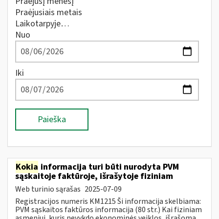
Praėjusį mėnesį
Praėjusiais metais
Laikotarpyje…
Nuo
Iki
Paieška
Kokia
informacija turi būti nurodyta PVM
sąskaitoje faktūroje, išrašytoje fiziniam
Web turinio sąrašas
2025-07-09
Registracijos numeris KM1215 Ši informacija skelbiama:
PVM sąskaitos faktūros informacija (80 str.) Kai fiziniam
asmeniui, kuris nevykdo ekonominės veiklos, išrašoma