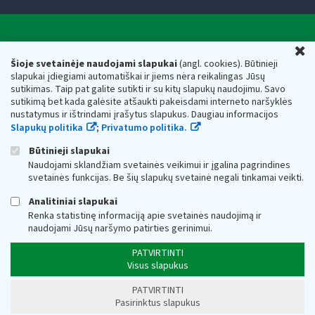
Valstybinė mokesčių inspekcija prie Lietuvos
U
Respublikos finansų ministerijos
Šioje svetainėje naudojami slapukai
(angl. cookies). Būtinieji
slapukai įdiegiami automatiškai ir jiems nėra reikalingas Jūsų
Biudžetinė įstaiga. Juridinio asmens kodas — 188659752,
sutikimas. Taip pat galite sutikti ir su kitų slapukų naudojimu. Savo
adresas: Vasario 16-osios g. 14, 01107 Vilnius, Lietuva, el.paštas:
sutikimą bet kada galėsite atšaukti pakeisdami interneto naršyklės
vmi@vmi.lt
, E. pristatymo dėžutės adresas 188659752
nustatymus ir ištrindami įrašytus slapukus. Daugiau informacijos
Duomenys apie Valstybinę mokesčių inspekciją prie Lietuvos
Slapukų politika
;
Privatumo politika.
Respublikos finansų ministerijos kaupiami ir saugomi Juridinių
asmenų registre
Būtinieji slapukai
Naudojami sklandžiam svetainės veikimui ir įgalina pagrindines
svetainės funkcijas. Be šių slapukų svetainė negali tinkamai veikti.
Analitiniai slapukai
Renka statistinę informaciją apie svetainės naudojimą ir
naudojami Jūsų naršymo patirties gerinimui.
PATVIRTINTI
Visus slapukus
PATVIRTINTI
Pasirinktus slapukus