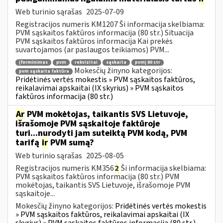
Web turinio sąrašas
2025-07-09
Registracijos numeris KM1207 Ši informacija skelbiama:
PVM sąskaitos faktūros informacija (80 str.) Situacija
PVM sąskaitos faktūros informacija Kai prekės
suvartojamos (ar paslaugos teikiamos) PVM...
įforminimas
pvm
rekvizitai
sąskaita
pvmį 80 str
Mokesčių žinyno kategorijos:
pvm sąskaita faktūra
Pridėtinės vertės mokestis » PVM sąskaitos faktūros,
reikalavimai apskaitai (IX skyrius) » PVM sąskaitos
faktūros informacija (80 str.)
Ar
PVM mokėtojas, taikantis SVS Lietuvoje,
išrašomoje PVM sąskaitoje faktūroje
turi...nurodyti jam suteiktą PVM kodą, PVM
tarifą
ir
PVM sumą?
Web turinio sąrašas
2025-08-05
Registracijos numeris KM356
2
Ši informacija skelbiama:
PVM sąskaitos faktūros informacija (80 str.) PVM
mokėtojas, taikantis SVS Lietuvoje, išrašomoje PVM
sąskaitoje...
Mokesčių žinyno kategorijos:
Pridėtinės vertės mokestis
» PVM sąskaitos faktūros, reikalavimai apskaitai (IX
skyrius) » PVM sąskaitos faktūros informacija (80 str.)