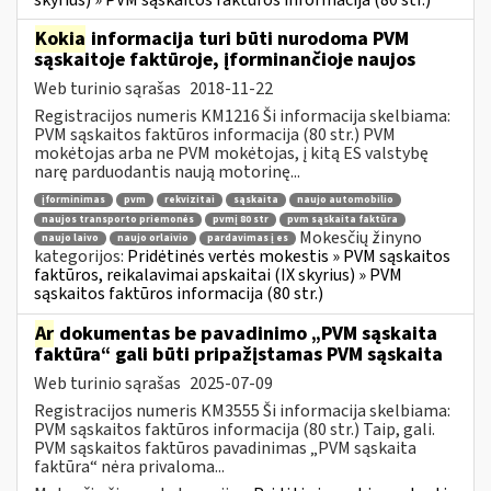
Kokia
informacija turi būti nurodoma PVM
sąskaitoje faktūroje, įforminančioje naujos
Web turinio sąrašas
2018-11-22
Registracijos numeris KM1216 Ši informacija skelbiama:
PVM sąskaitos faktūros informacija (80 str.) PVM
mokėtojas arba ne PVM mokėtojas, į kitą ES valstybę
narę parduodantis naują motorinę...
įforminimas
pvm
rekvizitai
sąskaita
naujo automobilio
naujos transporto priemonės
pvmį 80 str
pvm sąskaita faktūra
Mokesčių žinyno
naujo laivo
naujo orlaivio
pardavimas į es
kategorijos:
Pridėtinės vertės mokestis » PVM sąskaitos
faktūros, reikalavimai apskaitai (IX skyrius) » PVM
sąskaitos faktūros informacija (80 str.)
Ar
dokumentas be pavadinimo „PVM sąskaita
faktūra“ gali būti pripažįstamas PVM sąskaita
Web turinio sąrašas
2025-07-09
Registracijos numeris KM3555 Ši informacija skelbiama:
PVM sąskaitos faktūros informacija (80 str.) Taip, gali.
PVM sąskaitos faktūros pavadinimas „PVM sąskaita
faktūra“ nėra privaloma...