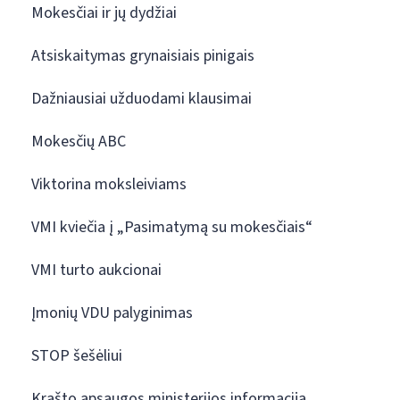
Mokesčiai ir jų dydžiai
Atsiskaitymas grynaisiais pinigais
Dažniausiai užduodami klausimai
Mokesčių ABC
Viktorina moksleiviams
VMI kviečia į „Pasimatymą su mokesčiais“
VMI turto aukcionai
Įmonių VDU palyginimas
STOP šešėliui
Krašto apsaugos ministerijos informacija