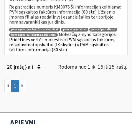
Registracijos numeris KM3076 Ši informacija skelbiama:
PVM sąskaitos faktūros informacija (80 str.) Užsienio
įmonės filialas (padalinys) esantis šalies teritorijoje
nėra savarankiškas juridinis...
pvm sąskaitos faktūros rekvizitai
pvm sf rekvizitai
pvm sf padaliniui
Mokesčių žinyno kategorijos:
pvm sąskaita faktūra padaliniui
Pridėtinės vertės mokestis » PVM sąskaitos faktūros,
reikalavimai apskaitai (IX skyrius) » PVM sąskaitos
faktūros informacija (80 str.)
20 Įrašų(-ai)
Rodoma nuo 1 iki 15 iš 15 irašų.
1
APIE VMI