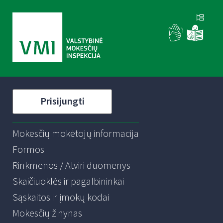
Prisijungti
Mokesčių mokėtojų informacija
Formos
Rinkmenos / Atviri duomenys
Skaičiuoklės ir pagalbininkai
Sąskaitos ir įmokų kodai
Mokesčių žinynas