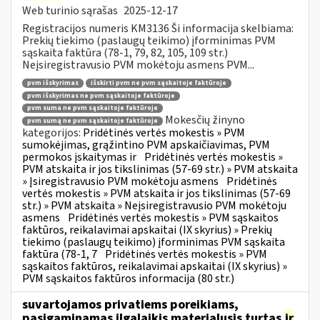
Web turinio sąrašas
2025-12-17
Registracijos numeris KM3136 Ši informacija skelbiama:
Prekių tiekimo (paslaugų teikimo) įforminimas PVM
sąskaita faktūra (78-1, 79, 82, 105, 109 str.)
Neįsiregistravusio PVM mokėtoju asmens PVM...
pvm išskyrimas
išskirti pvm ne pvm sąskaitoje faktūroje
pvm išskyrimas ne pvm sąskaitoje faktūroje
pvm suma ne pvm sąskaitoje faktūroje
Mokesčių žinyno
pvm sumą ne pvm sąskaitoje faktūroje
kategorijos:
Pridėtinės vertės mokestis » PVM
sumokėjimas, grąžintino PVM apskaičiavimas, PVM
permokos įskaitymas ir
Pridėtinės vertės mokestis »
PVM atskaita ir jos tikslinimas (57-69 str.) » PVM atskaita
» Įsiregistravusio PVM mokėtoju asmens
Pridėtinės
vertės mokestis » PVM atskaita ir jos tikslinimas (57-69
str.) » PVM atskaita » Neįsiregistravusio PVM mokėtoju
asmens
Pridėtinės vertės mokestis » PVM sąskaitos
faktūros, reikalavimai apskaitai (IX skyrius) » Prekių
tiekimo (paslaugų teikimo) įforminimas PVM sąskaita
faktūra (78-1, 7
Pridėtinės vertės mokestis » PVM
sąskaitos faktūros, reikalavimai apskaitai (IX skyrius) »
PVM sąskaitos faktūros informacija (80 str.)
suvartojamos privatiems poreikiams,
pasigaminamas ilgalaikis materialusis turtas
ir