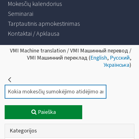
Mokesčių kalendorius
Seminarai
Tarptautinis apmokestinimas
Kontaktai / Apklausa
VMI Machine translation / VMI Машинный перевод /
VMI Машинний переклад (
English
,
Русский
,
Українська
)
Paieška
Kategorijos