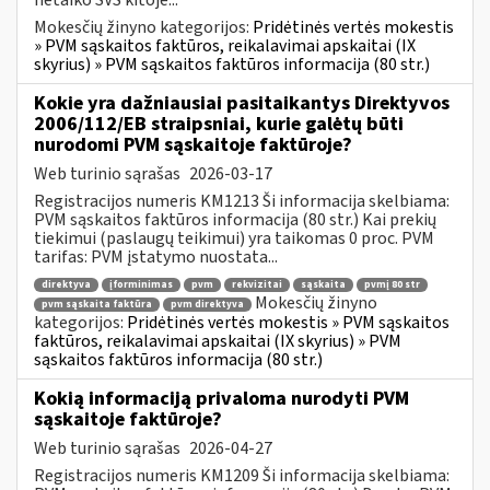
Mokesčių žinyno kategorijos:
Pridėtinės vertės mokestis
» PVM sąskaitos faktūros, reikalavimai apskaitai (IX
skyrius) » PVM sąskaitos faktūros informacija (80 str.)
Kokie yra dažniausiai pasitaikantys Direktyvos
2006/112/EB straipsniai, kurie galėtų būti
nurodomi PVM sąskaitoje faktūroje?
Web turinio sąrašas
2026-03-17
Registracijos numeris KM1213 Ši informacija skelbiama:
PVM sąskaitos faktūros informacija (80 str.) Kai prekių
tiekimui (paslaugų teikimui) yra taikomas 0 proc. PVM
tarifas: PVM įstatymo nuostata...
direktyva
įforminimas
pvm
rekvizitai
sąskaita
pvmį 80 str
Mokesčių žinyno
pvm sąskaita faktūra
pvm direktyva
kategorijos:
Pridėtinės vertės mokestis » PVM sąskaitos
faktūros, reikalavimai apskaitai (IX skyrius) » PVM
sąskaitos faktūros informacija (80 str.)
Kokią informaciją privaloma nurodyti PVM
sąskaitoje faktūroje?
Web turinio sąrašas
2026-04-27
Registracijos numeris KM1209 Ši informacija skelbiama: