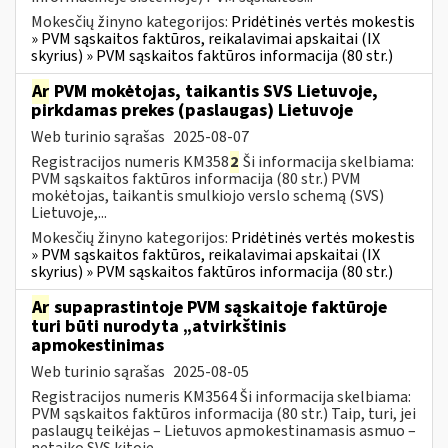
Mokesčių žinyno kategorijos:
Pridėtinės vertės mokestis
» PVM sąskaitos faktūros, reikalavimai apskaitai (IX
skyrius) » PVM sąskaitos faktūros informacija (80 str.)
Ar
PVM mokėtojas, taikantis SVS Lietuvoje,
pirkdamas prekes (paslaugas) Lietuvoje
Web turinio sąrašas
2025-08-07
Registracijos numeris KM358
2
Ši informacija skelbiama:
PVM sąskaitos faktūros informacija (80 str.) PVM
mokėtojas, taikantis smulkiojo verslo schemą (SVS)
Lietuvoje,...
Mokesčių žinyno kategorijos:
Pridėtinės vertės mokestis
» PVM sąskaitos faktūros, reikalavimai apskaitai (IX
skyrius) » PVM sąskaitos faktūros informacija (80 str.)
Ar
supaprastintoje PVM sąskaitoje faktūroje
turi būti nurodyta „atvirkštinis
apmokestinimas
Web turinio sąrašas
2025-08-05
Registracijos numeris KM3564 Ši informacija skelbiama:
PVM sąskaitos faktūros informacija (80 str.) Taip, turi, jei
paslaugų teikėjas – Lietuvos apmokestinamasis asmuo –
netaiko SVS kitoje...