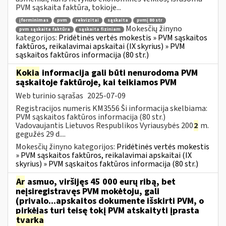
PVM sąskaita faktūra, tokioje...
įforminimas
pvm
rekvizitai
sąskaita
pvmį 80 str
Mokesčių žinyno
pvm sąskaita faktūra
sąskaita fiziniam
kategorijos:
Pridėtinės vertės mokestis » PVM sąskaitos
faktūros, reikalavimai apskaitai (IX skyrius) » PVM
sąskaitos faktūros informacija (80 str.)
Kokia
informacija gali būti nenurodoma PVM
sąskaitoje faktūroje, kai teikiamos PVM
Web turinio sąrašas
2025-07-09
Registracijos numeris KM3556 Ši informacija skelbiama:
PVM sąskaitos faktūros informacija (80 str.)
Vadovaujantis Lietuvos Respublikos Vyriausybės 200
2
m.
gegužės 29 d....
Mokesčių žinyno kategorijos:
Pridėtinės vertės mokestis
» PVM sąskaitos faktūros, reikalavimai apskaitai (IX
skyrius) » PVM sąskaitos faktūros informacija (80 str.)
Ar
asmuo, viršijęs 45 000 eurų ribą, bet
neįsiregistravęs PVM mokėtoju, gali
(privalo...apskaitos dokumente išskirti PVM, o
pirkėjas turi teisę tokį PVM atskaityti įprasta
tvarka