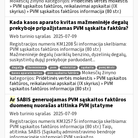
Mokesčių žinyno kategorijos:
Pridėtinės vertės mokestis
» PVM sąskaitos faktūros, reikalavimai apskaitai (IX
skyrius) » PVM sąskaitos faktūros informacija (80 str.)
Kada kasos aparato kvitas mažmeninėje degalų
prekyboje pripažįstamas PVM sąskaita faktūra?
Web turinio sąrašas
2025-07-09
Registracijos numeris KM1208 Ši informacija skelbiama:
PVM sąskaitos faktūros informacija (80 str.)
Mažmeninėje degalų (variklių benzino, dyzelinių degalų,
suskystintų dujų) prekyboje parduodant...
degalų
įforminimas
pvm
rekvizitai
sąskaita
pvmį 80 str
Mokesčių žinyno
kasos aparato kvitas
pvm sąskaita faktūra
kategorijos:
Pridėtinės vertės mokestis » PVM sąskaitos
faktūros, reikalavimai apskaitai (IX skyrius) » PVM
sąskaitos faktūros informacija (80 str.)
Ar
SABIS generuojamas PVM sąskaitos faktūros
duomenų nuorašas atitinka PVM įstatyme
Web turinio sąrašas
2025-07-09
Registracijos numeris KM3257 Ši informacija skelbiama:
PVM sąskaitos faktūros informacija (80 str.) Taip,
atitinka. SABIS (Sąskaitų administravimo bendroje
informacinėje sistemoje) PVM sąskaitos...