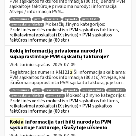
PVM sąskaitos faktūros informacija (80 str.) Bendra PVM
sąskaitoje faktūroje privaloma nurodyti informacija:
Atvejis / informacija PVM...
įforminimas
pvm
rekvizitai
sąskaita
pvmį 80 str
Mokesčių žinyno kategorijos:
pvm sąskaita faktūra
Pridėtinės vertės mokestis » PVM sąskaitos faktūros,
reikalavimai apskaitai (IX skyrius) » PVM sąskaitos
faktūros informacija (80 str.)
Kokią informaciją privaloma nurodyti
supaprastintoje PVM sąskaitų faktūroje?
Web turinio sąrašas
2025-07-09
Registracijos numeris KM121
2
Ši informacija skelbiama:
PVM sąskaitos faktūros informacija (80 str.) Atvejais, kai
išrašoma supaprastinta PVM sąskaita faktūra, joje turi...
įforminimas
pvm
rekvizitai
sąskaita
supaprastinta
pvmį 80 str
Mokesčių žinyno kategorijos:
pvm sąskaita faktūra
pvmį 79 str
Pridėtinės vertės mokestis » PVM sąskaitos faktūros,
reikalavimai apskaitai (IX skyrius) » PVM sąskaitos
faktūros informacija (80 str.)
Kokia
informacija turi būti nurodyta PVM
sąskaitoje faktūroje, išrašytoje užsienio
Web turinio sąrašas
2025-07-09