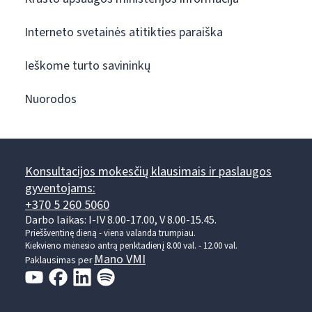
Interneto svetainės atitikties paraiška
Ieškome turto savininkų
Nuorodos
Konsultacijos mokesčių klausimais ir paslaugos
gyventojams:
+370 5 260 5060
Darbo laikas: I-IV 8.00-17.00, V 8.00-15.45.
Prieššventinę dieną - viena valanda trumpiau.
Kiekvieno mėnesio antrą penktadienį 8.00 val. - 12.00 val.
Mano VMI
Paklausimas per