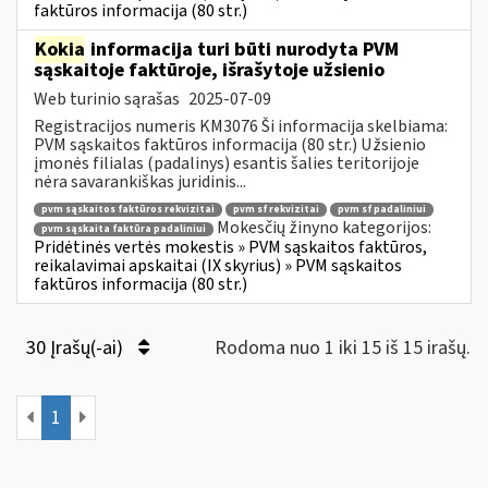
faktūros informacija (80 str.)
Kokia
informacija turi būti nurodyta PVM
sąskaitoje faktūroje, išrašytoje užsienio
Web turinio sąrašas
2025-07-09
Registracijos numeris KM3076 Ši informacija skelbiama:
PVM sąskaitos faktūros informacija (80 str.) Užsienio
įmonės filialas (padalinys) esantis šalies teritorijoje
nėra savarankiškas juridinis...
pvm sąskaitos faktūros rekvizitai
pvm sf rekvizitai
pvm sf padaliniui
Mokesčių žinyno kategorijos:
pvm sąskaita faktūra padaliniui
Pridėtinės vertės mokestis » PVM sąskaitos faktūros,
reikalavimai apskaitai (IX skyrius) » PVM sąskaitos
faktūros informacija (80 str.)
30 Įrašų(-ai)
Rodoma nuo 1 iki 15 iš 15 irašų.
1