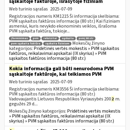
sąskaitoje faktūroje, išrašytoje fiziniam
Web turinio sąrašas
2025-07-09
Registracijos numeris KM1215 Ši informacija skelbiama:
PVM sąskaitos faktūros informacija (80 str.) Kai fiziniam
asmeniui, kuris nevykdo ekonominės veiklos, išrašoma
PVM sąskaita faktūra, tokioje...
įforminimas
pvm
rekvizitai
sąskaita
pvmį 80 str
Mokesčių žinyno
pvm sąskaita faktūra
sąskaita fiziniam
kategorijos:
Pridėtinės vertės mokestis » PVM sąskaitos
faktūros, reikalavimai apskaitai (IX skyrius) » PVM
sąskaitos faktūros informacija (80 str.)
Kokia
informacija gali būti nenurodoma PVM
sąskaitoje faktūroje, kai teikiamos PVM
Web turinio sąrašas
2025-07-09
Registracijos numeris KM3556 Ši informacija skelbiama:
PVM sąskaitos faktūros informacija (80 str.)
Vadovaujantis Lietuvos Respublikos Vyriausybės 200
2
m.
gegužės 29 d....
Mokesčių žinyno kategorijos:
Pridėtinės vertės mokestis
» PVM sąskaitos faktūros, reikalavimai apskaitai (IX
skyrius) » PVM sąskaitos faktūros informacija (80 str.)