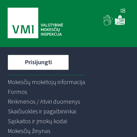
Prisijungti
Mokesčių mokėtojų informacija
Formos
Rinkmenos / Atviri duomenys
Skaičiuoklės ir pagalbininkai
Sąskaitos ir įmokų kodai
Mokesčių žinynas