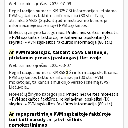
Web turinio sąrašas
2025-07-09
Registracijos numeris KM3257 Ši informacija skelbiama:
PVM sąskaitos faktūros informacija (80 str.) Taip,
atitinka. SABIS (Sąskaitų administravimo bendroje
informacinėje sistemoje) PVM sąskaitos...
Mokesčių žinyno kategorijos:
Pridėtinės vertės mokestis
» PVM sąskaitos faktūros, reikalavimai apskaitai (IX
skyrius) » PVM sąskaitos faktūros informacija (80 str.)
Ar
PVM mokėtojas, taikantis SVS Lietuvoje,
pirkdamas prekes (paslaugas) Lietuvoje
Web turinio sąrašas
2025-08-07
Registracijos numeris KM358
2
Ši informacija skelbiama:
PVM sąskaitos faktūros informacija (80 str.) PVM
mokėtojas, taikantis smulkiojo verslo schemą (SVS)
Lietuvoje,...
Mokesčių žinyno kategorijos:
Pridėtinės vertės mokestis
» PVM sąskaitos faktūros, reikalavimai apskaitai (IX
skyrius) » PVM sąskaitos faktūros informacija (80 str.)
Ar
supaprastintoje PVM sąskaitoje faktūroje
turi būti nurodyta „atvirkštinis
apmokestinimas