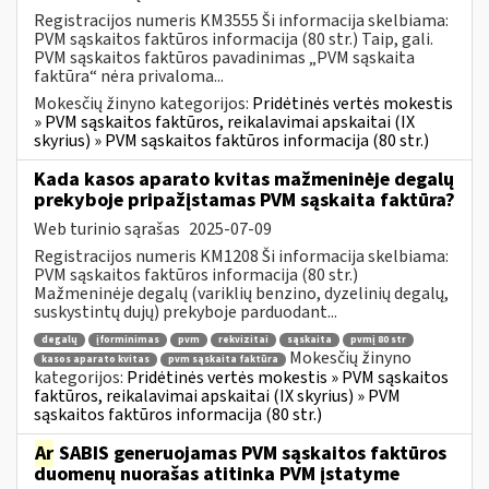
Registracijos numeris KM3555 Ši informacija skelbiama:
PVM sąskaitos faktūros informacija (80 str.) Taip, gali.
PVM sąskaitos faktūros pavadinimas „PVM sąskaita
faktūra“ nėra privaloma...
Mokesčių žinyno kategorijos:
Pridėtinės vertės mokestis
» PVM sąskaitos faktūros, reikalavimai apskaitai (IX
skyrius) » PVM sąskaitos faktūros informacija (80 str.)
Kada kasos aparato kvitas mažmeninėje degalų
prekyboje pripažįstamas PVM sąskaita faktūra?
Web turinio sąrašas
2025-07-09
Registracijos numeris KM1208 Ši informacija skelbiama:
PVM sąskaitos faktūros informacija (80 str.)
Mažmeninėje degalų (variklių benzino, dyzelinių degalų,
suskystintų dujų) prekyboje parduodant...
degalų
įforminimas
pvm
rekvizitai
sąskaita
pvmį 80 str
Mokesčių žinyno
kasos aparato kvitas
pvm sąskaita faktūra
kategorijos:
Pridėtinės vertės mokestis » PVM sąskaitos
faktūros, reikalavimai apskaitai (IX skyrius) » PVM
sąskaitos faktūros informacija (80 str.)
Ar
SABIS generuojamas PVM sąskaitos faktūros
duomenų nuorašas atitinka PVM įstatyme