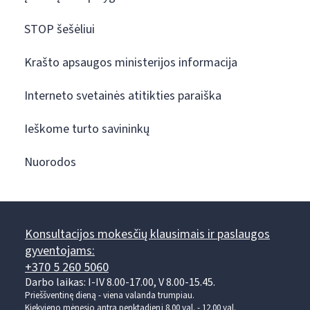
STOP šešėliui
Krašto apsaugos ministerijos informacija
Interneto svetainės atitikties paraiška
Ieškome turto savininkų
Nuorodos
Konsultacijos mokesčių klausimais ir paslaugos
gyventojams:
+370 5 260 5060
Darbo laikas: I-IV 8.00-17.00, V 8.00-15.45.
Prieššventinę dieną - viena valanda trumpiau.
Kiekvieno mėnesio antrą penktadienį 8.00 val. - 12.00 val.