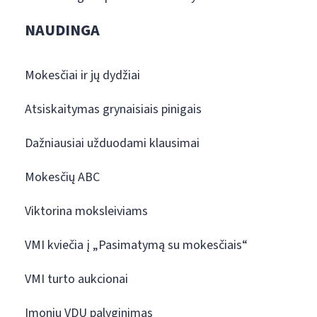
NAUDINGA
Mokesčiai ir jų dydžiai
Atsiskaitymas grynaisiais pinigais
Dažniausiai užduodami klausimai
Mokesčių ABC
Viktorina moksleiviams
VMI kviečia į „Pasimatymą su mokesčiais“
VMI turto aukcionai
Įmonių VDU palyginimas