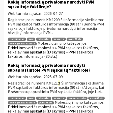
Kokią informaciją privaloma nurodyti PVM
sąskaitoje faktūroje?
Web turinio sąrašas
2026-04-27
Registracijos numeris KM1209 Ši informacija skelbiama:
PVM sąskaitos faktūros informacija (80 str.) Bendra PVM
sąskaitoje faktūroje privaloma nurodyti informacija:
Atvejis / informacija PVM...
įforminimas
pvm
rekvizitai
sąskaita
pvmį 80 str
Mokesčių žinyno kategorijos:
pvm sąskaita faktūra
Pridėtinės vertės mokestis » PVM sąskaitos faktūros,
reikalavimai apskaitai (IX skyrius) » PVM sąskaitos
faktūros informacija (80 str.)
Kokią informaciją privaloma nurodyti
supaprastintoje PVM sąskaitų faktūroje?
Web turinio sąrašas
2025-07-09
Registracijos numeris KM121
2
Ši informacija skelbiama:
PVM sąskaitos faktūros informacija (80 str.) Atvejais, kai
išrašoma supaprastinta PVM sąskaita faktūra, joje turi...
įforminimas
pvm
rekvizitai
sąskaita
supaprastinta
pvmį 80 str
Mokesčių žinyno kategorijos:
pvm sąskaita faktūra
pvmį 79 str
Pridėtinės vertės mokestis » PVM sąskaitos faktūros,
reikalavimai apskaitai (IX skyrius) » PVM sąskaitos