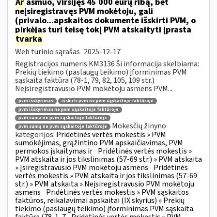
Ar
asmuo, viršijęs 45 000 eurų ribą, bet
neįsiregistravęs PVM mokėtoju, gali
(privalo...apskaitos dokumente išskirti PVM, o
pirkėjas turi teisę tokį PVM atskaityti įprasta
tvarka
Web turinio sąrašas
2025-12-17
Registracijos numeris KM3136 Ši informacija skelbiama:
Prekių tiekimo (paslaugų teikimo) įforminimas PVM
sąskaita faktūra (78-1, 79, 82, 105, 109 str.)
Neįsiregistravusio PVM mokėtoju asmens PVM...
pvm išskyrimas
išskirti pvm ne pvm sąskaitoje faktūroje
pvm išskyrimas ne pvm sąskaitoje faktūroje
pvm suma ne pvm sąskaitoje faktūroje
Mokesčių žinyno
pvm sumą ne pvm sąskaitoje faktūroje
kategorijos:
Pridėtinės vertės mokestis » PVM
sumokėjimas, grąžintino PVM apskaičiavimas, PVM
permokos įskaitymas ir
Pridėtinės vertės mokestis »
PVM atskaita ir jos tikslinimas (57-69 str.) » PVM atskaita
» Įsiregistravusio PVM mokėtoju asmens
Pridėtinės
vertės mokestis » PVM atskaita ir jos tikslinimas (57-69
str.) » PVM atskaita » Neįsiregistravusio PVM mokėtoju
asmens
Pridėtinės vertės mokestis » PVM sąskaitos
faktūros, reikalavimai apskaitai (IX skyrius) » Prekių
tiekimo (paslaugų teikimo) įforminimas PVM sąskaita