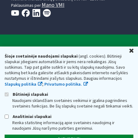
Mano VMI
Paklausimas per
Valstybinė mokesčių inspekcija prie Lietuvos
U
Respublikos finansų ministerijos
Šioje svetainėje naudojami slapukai
(angl. cookies). Būtinieji
slapukai įdiegiami automatiškai ir jiems nėra reikalingas Jūsų
Biudžetinė įstaiga. Juridinio asmens kodas — 188659752,
sutikimas. Taip pat galite sutikti ir su kitų slapukų naudojimu. Savo
adresas: Vasario 16-osios g. 14, 01107 Vilnius, Lietuva, el.paštas:
sutikimą bet kada galėsite atšaukti pakeisdami interneto naršyklės
vmi@vmi.lt
, E. pristatymo dėžutės adresas 188659752
nustatymus ir ištrindami įrašytus slapukus. Daugiau informacijos
Duomenys apie Valstybinę mokesčių inspekciją prie Lietuvos
Slapukų politika
;
Privatumo politika.
Respublikos finansų ministerijos kaupiami ir saugomi Juridinių
asmenų registre
Būtinieji slapukai
Naudojami sklandžiam svetainės veikimui ir įgalina pagrindines
svetainės funkcijas. Be šių slapukų svetainė negali tinkamai veikti.
Analitiniai slapukai
Renka statistinę informaciją apie svetainės naudojimą ir
naudojami Jūsų naršymo patirties gerinimui.