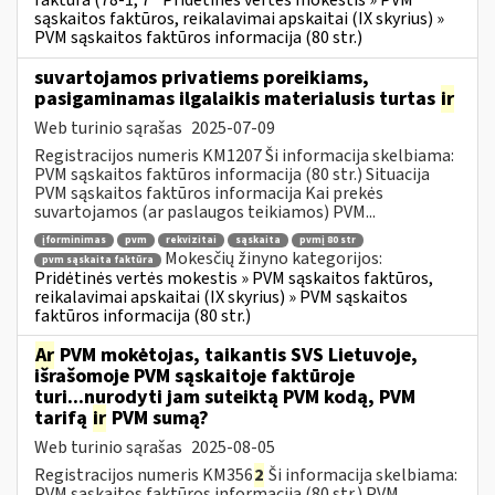
faktūra (78-1, 7
Pridėtinės vertės mokestis » PVM
sąskaitos faktūros, reikalavimai apskaitai (IX skyrius) »
PVM sąskaitos faktūros informacija (80 str.)
suvartojamos privatiems poreikiams,
pasigaminamas ilgalaikis materialusis turtas
ir
Web turinio sąrašas
2025-07-09
Registracijos numeris KM1207 Ši informacija skelbiama:
PVM sąskaitos faktūros informacija (80 str.) Situacija
PVM sąskaitos faktūros informacija Kai prekės
suvartojamos (ar paslaugos teikiamos) PVM...
įforminimas
pvm
rekvizitai
sąskaita
pvmį 80 str
Mokesčių žinyno kategorijos:
pvm sąskaita faktūra
Pridėtinės vertės mokestis » PVM sąskaitos faktūros,
reikalavimai apskaitai (IX skyrius) » PVM sąskaitos
faktūros informacija (80 str.)
Ar
PVM mokėtojas, taikantis SVS Lietuvoje,
išrašomoje PVM sąskaitoje faktūroje
turi...nurodyti jam suteiktą PVM kodą, PVM
tarifą
ir
PVM sumą?
Web turinio sąrašas
2025-08-05
Registracijos numeris KM356
2
Ši informacija skelbiama:
PVM sąskaitos faktūros informacija (80 str.) PVM