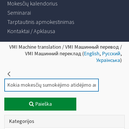
Mokesčių kalendorius
Seminarai
Tarptautinis apmokestinimas
Kontaktai / Apklausa
VMI Machine translation / VMI Машинный перевод /
VMI Машинний переклад (
English
,
Русский
,
Українська
)
Paieška
Kategorijos