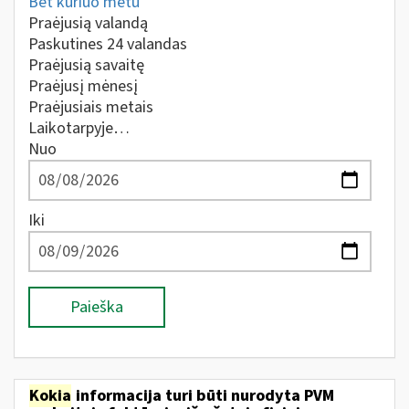
Bet kuriuo metu
Praėjusią valandą
Paskutines 24 valandas
Praėjusią savaitę
Praėjusį mėnesį
Praėjusiais metais
Laikotarpyje…
Nuo
Iki
Paieška
Kokia
informacija turi būti nurodyta PVM