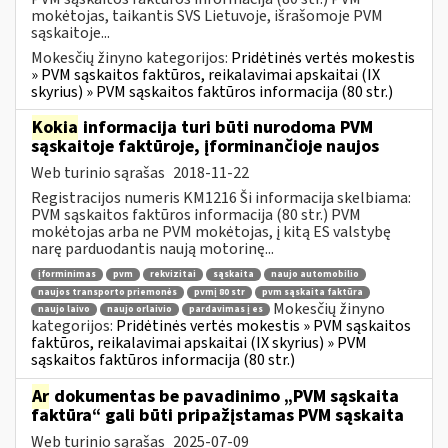
mokėtojas, taikantis SVS Lietuvoje, išrašomoje PVM
sąskaitoje...
Mokesčių žinyno kategorijos:
Pridėtinės vertės mokestis
» PVM sąskaitos faktūros, reikalavimai apskaitai (IX
skyrius) » PVM sąskaitos faktūros informacija (80 str.)
Kokia
informacija turi būti nurodoma PVM
sąskaitoje faktūroje, įforminančioje naujos
Web turinio sąrašas
2018-11-22
Registracijos numeris KM1216 Ši informacija skelbiama:
PVM sąskaitos faktūros informacija (80 str.) PVM
mokėtojas arba ne PVM mokėtojas, į kitą ES valstybę
narę parduodantis naują motorinę...
įforminimas
pvm
rekvizitai
sąskaita
naujo automobilio
naujos transporto priemonės
pvmį 80 str
pvm sąskaita faktūra
Mokesčių žinyno
naujo laivo
naujo orlaivio
pardavimas į es
kategorijos:
Pridėtinės vertės mokestis » PVM sąskaitos
faktūros, reikalavimai apskaitai (IX skyrius) » PVM
sąskaitos faktūros informacija (80 str.)
Ar
dokumentas be pavadinimo „PVM sąskaita
faktūra“ gali būti pripažįstamas PVM sąskaita
Web turinio sąrašas
2025-07-09