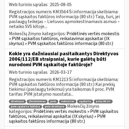
Web turinio sąrašas
2025-08-05
Registracijos numeris KM3564 Ši informacija skelbiama:
PVM sąskaitos faktūros informacija (80 str.) Taip, turi, jei
paslaugų teikėjas – Lietuvos apmokestinamasis asmuo –
netaiko SVS kitoje...
Mokesčių žinyno kategorijos:
Pridėtinės vertės mokestis
» PVM sąskaitos faktūros, reikalavimai apskaitai (IX
skyrius) » PVM sąskaitos faktūros informacija (80 str.)
Kokie yra dažniausiai pasitaikantys Direktyvos
2006/112/EB straipsniai, kurie galėtų būti
nurodomi PVM sąskaitoje faktūroje?
Web turinio sąrašas
2026-03-17
Registracijos numeris KM1213 Ši informacija skelbiama:
PVM sąskaitos faktūros informacija (80 str.) Kai prekių
tiekimui (paslaugų teikimui) yra taikomas 0 proc. PVM
tarifas: PVM įstatymo nuostata...
direktyva
įforminimas
pvm
rekvizitai
sąskaita
pvmį 80 str
Mokesčių žinyno
pvm sąskaita faktūra
pvm direktyva
kategorijos:
Pridėtinės vertės mokestis » PVM sąskaitos
faktūros, reikalavimai apskaitai (IX skyrius) » PVM
sąskaitos faktūros informacija (80 str.)