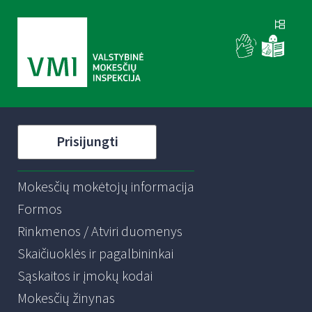
Prisijungti
Mokesčių mokėtojų informacija
Formos
Rinkmenos / Atviri duomenys
Skaičiuoklės ir pagalbininkai
Sąskaitos ir įmokų kodai
Mokesčių žinynas