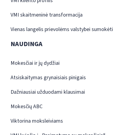
VMI kliento profilis
VMI skaitmeninė transformacija
Vienas langelis prievolėms valstybei sumokėti
NAUDINGA
Mokesčiai ir jų dydžiai
Atsiskaitymas grynaisiais pinigais
Dažniausiai užduodami klausimai
Mokesčių ABC
Viktorina moksleiviams