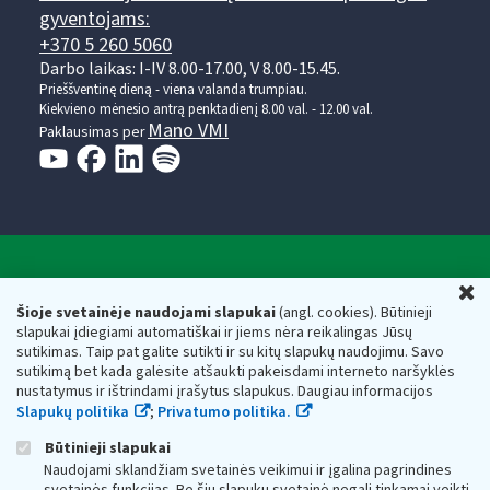
gyventojams:
+370 5 260 5060
Darbo laikas: I-IV 8.00-17.00, V 8.00-15.45.
Prieššventinę dieną - viena valanda trumpiau.
Kiekvieno mėnesio antrą penktadienį 8.00 val. - 12.00 val.
Mano VMI
Paklausimas per
Valstybinė mokesčių inspekcija prie Lietuvos
U
Respublikos finansų ministerijos
Šioje svetainėje naudojami slapukai
(angl. cookies). Būtinieji
slapukai įdiegiami automatiškai ir jiems nėra reikalingas Jūsų
Biudžetinė įstaiga. Juridinio asmens kodas — 188659752,
sutikimas. Taip pat galite sutikti ir su kitų slapukų naudojimu. Savo
adresas: Vasario 16-osios g. 14, 01107 Vilnius, Lietuva, el.paštas:
sutikimą bet kada galėsite atšaukti pakeisdami interneto naršyklės
vmi@vmi.lt
, E. pristatymo dėžutės adresas 188659752
nustatymus ir ištrindami įrašytus slapukus. Daugiau informacijos
Duomenys apie Valstybinę mokesčių inspekciją prie Lietuvos
Slapukų politika
;
Privatumo politika.
Respublikos finansų ministerijos kaupiami ir saugomi Juridinių
asmenų registre
Būtinieji slapukai
Naudojami sklandžiam svetainės veikimui ir įgalina pagrindines