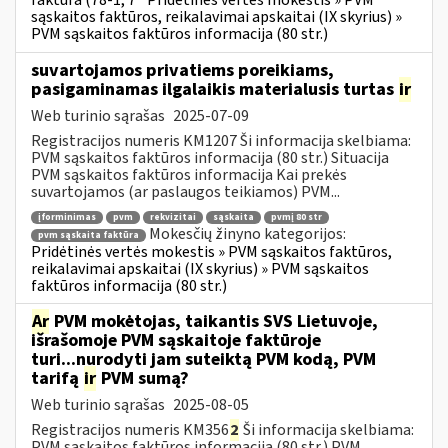
faktūra (78-1, 7
Pridėtinės vertės mokestis » PVM
sąskaitos faktūros, reikalavimai apskaitai (IX skyrius) »
PVM sąskaitos faktūros informacija (80 str.)
suvartojamos privatiems poreikiams,
pasigaminamas ilgalaikis materialusis turtas
ir
Web turinio sąrašas
2025-07-09
Registracijos numeris KM1207 Ši informacija skelbiama:
PVM sąskaitos faktūros informacija (80 str.) Situacija
PVM sąskaitos faktūros informacija Kai prekės
suvartojamos (ar paslaugos teikiamos) PVM...
įforminimas
pvm
rekvizitai
sąskaita
pvmį 80 str
Mokesčių žinyno kategorijos:
pvm sąskaita faktūra
Pridėtinės vertės mokestis » PVM sąskaitos faktūros,
reikalavimai apskaitai (IX skyrius) » PVM sąskaitos
faktūros informacija (80 str.)
Ar
PVM mokėtojas, taikantis SVS Lietuvoje,
išrašomoje PVM sąskaitoje faktūroje
turi...nurodyti jam suteiktą PVM kodą, PVM
tarifą
ir
PVM sumą?
Web turinio sąrašas
2025-08-05
Registracijos numeris KM356
2
Ši informacija skelbiama:
PVM sąskaitos faktūros informacija (80 str.) PVM