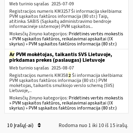
Web turinio sąrašas
2025-07-09
Registracijos numeris KM3257 Ši informacija skelbiama:
PVM sąskaitos faktūros informacija (80 str.) Taip,
atitinka. SABIS (Sąskaitų administravimo bendroje
informacinėje sistemoje) PVM sąskaitos...
Mokesčių žinyno kategorijos:
Pridėtinės vertės mokestis
» PVM sąskaitos faktūros, reikalavimai apskaitai (IX
skyrius) » PVM sąskaitos faktūros informacija (80 str.)
Ar
PVM mokėtojas, taikantis SVS Lietuvoje,
pirkdamas prekes (paslaugas) Lietuvoje
Web turinio sąrašas
2025-08-07
Registracijos numeris KM358
2
Ši informacija skelbiama:
PVM sąskaitos faktūros informacija (80 str.) PVM
mokėtojas, taikantis smulkiojo verslo schemą (SVS)
Lietuvoje,...
Mokesčių žinyno kategorijos:
Pridėtinės vertės mokestis
» PVM sąskaitos faktūros, reikalavimai apskaitai (IX
skyrius) » PVM sąskaitos faktūros informacija (80 str.)
10 Įrašų(-ai)
Rodoma nuo 1 iki 10 iš 15 irašų.