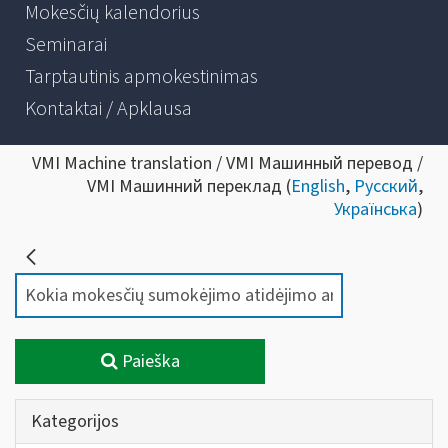
Mokesčių kalendorius
Seminarai
Tarptautinis apmokestinimas
Kontaktai / Apklausa
VMI Machine translation / VMI Машинный перевод /
VMI Машинний переклад (
English
,
Русский
,
Українська
)
Paieška
Kategorijos