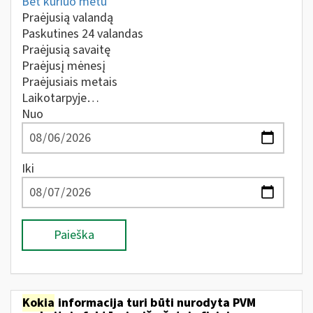
Bet kuriuo metu
Praėjusią valandą
Paskutines 24 valandas
Praėjusią savaitę
Praėjusį mėnesį
Praėjusiais metais
Laikotarpyje…
Nuo
Iki
Paieška
Kokia
informacija turi būti nurodyta PVM