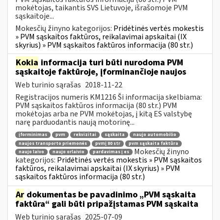
mokėtojas, taikantis SVS Lietuvoje, išrašomoje PVM
sąskaitoje...
Mokesčių žinyno kategorijos:
Pridėtinės vertės mokestis
» PVM sąskaitos faktūros, reikalavimai apskaitai (IX
skyrius) » PVM sąskaitos faktūros informacija (80 str.)
Kokia
informacija turi būti nurodoma PVM
sąskaitoje faktūroje, įforminančioje naujos
Web turinio sąrašas
2018-11-22
Registracijos numeris KM1216 Ši informacija skelbiama:
PVM sąskaitos faktūros informacija (80 str.) PVM
mokėtojas arba ne PVM mokėtojas, į kitą ES valstybę
narę parduodantis naują motorinę...
įforminimas
pvm
rekvizitai
sąskaita
naujo automobilio
naujos transporto priemonės
pvmį 80 str
pvm sąskaita faktūra
Mokesčių žinyno
naujo laivo
naujo orlaivio
pardavimas į es
kategorijos:
Pridėtinės vertės mokestis » PVM sąskaitos
faktūros, reikalavimai apskaitai (IX skyrius) » PVM
sąskaitos faktūros informacija (80 str.)
Ar
dokumentas be pavadinimo „PVM sąskaita
faktūra“ gali būti pripažįstamas PVM sąskaita
Web turinio sąrašas
2025-07-09