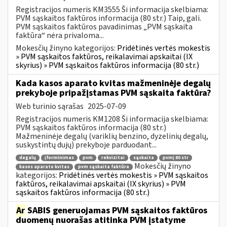
Registracijos numeris KM3555 Ši informacija skelbiama:
PVM sąskaitos faktūros informacija (80 str.) Taip, gali.
PVM sąskaitos faktūros pavadinimas „PVM sąskaita
faktūra“ nėra privaloma...
Mokesčių žinyno kategorijos:
Pridėtinės vertės mokestis
» PVM sąskaitos faktūros, reikalavimai apskaitai (IX
skyrius) » PVM sąskaitos faktūros informacija (80 str.)
Kada kasos aparato kvitas mažmeninėje degalų
prekyboje pripažįstamas PVM sąskaita faktūra?
Web turinio sąrašas
2025-07-09
Registracijos numeris KM1208 Ši informacija skelbiama:
PVM sąskaitos faktūros informacija (80 str.)
Mažmeninėje degalų (variklių benzino, dyzelinių degalų,
suskystintų dujų) prekyboje parduodant...
degalų
įforminimas
pvm
rekvizitai
sąskaita
pvmį 80 str
Mokesčių žinyno
kasos aparato kvitas
pvm sąskaita faktūra
kategorijos:
Pridėtinės vertės mokestis » PVM sąskaitos
faktūros, reikalavimai apskaitai (IX skyrius) » PVM
sąskaitos faktūros informacija (80 str.)
Ar
SABIS generuojamas PVM sąskaitos faktūros
duomenų nuorašas atitinka PVM įstatyme