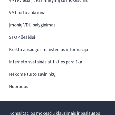
VMI kviečia į „Pasimatymą su mokesčiais“
VMI turto aukcionai
Įmonių VDU palyginimas
STOP šešėliui
Krašto apsaugos ministerijos informacija
Interneto svetainės atitikties paraiška
Ieškome turto savininkų
Nuorodos
Konsultacijos mokesčių klausimais ir paslaugos