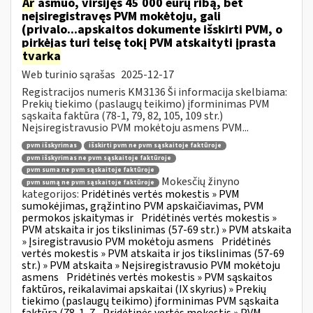
Ar
asmuo, viršijęs 45 000 eurų ribą, bet
neįsiregistravęs PVM mokėtoju, gali
(privalo...apskaitos dokumente išskirti PVM, o
pirkėjas turi teisę tokį PVM atskaityti įprasta
tvarka
Web turinio sąrašas
2025-12-17
Registracijos numeris KM3136 Ši informacija skelbiama:
Prekių tiekimo (paslaugų teikimo) įforminimas PVM
sąskaita faktūra (78-1, 79, 82, 105, 109 str.)
Neįsiregistravusio PVM mokėtoju asmens PVM...
pvm išskyrimas
išskirti pvm ne pvm sąskaitoje faktūroje
pvm išskyrimas ne pvm sąskaitoje faktūroje
pvm suma ne pvm sąskaitoje faktūroje
Mokesčių žinyno
pvm sumą ne pvm sąskaitoje faktūroje
kategorijos:
Pridėtinės vertės mokestis » PVM
sumokėjimas, grąžintino PVM apskaičiavimas, PVM
permokos įskaitymas ir
Pridėtinės vertės mokestis »
PVM atskaita ir jos tikslinimas (57-69 str.) » PVM atskaita
» Įsiregistravusio PVM mokėtoju asmens
Pridėtinės
vertės mokestis » PVM atskaita ir jos tikslinimas (57-69
str.) » PVM atskaita » Neįsiregistravusio PVM mokėtoju
asmens
Pridėtinės vertės mokestis » PVM sąskaitos
faktūros, reikalavimai apskaitai (IX skyrius) » Prekių
tiekimo (paslaugų teikimo) įforminimas PVM sąskaita