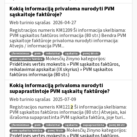
Kokią informaciją privaloma nurodyti PVM
sąskaitoje faktūroje?
Web turinio sąrašas
2026-04-27
Registracijos numeris KM1209 Ši informacija skelbiama:
PVM sąskaitos faktūros informacija (80 str.) Bendra PVM
sąskaitoje faktūroje privaloma nurodyti informacija:
Atvejis / informacija PVM...
įforminimas
pvm
rekvizitai
sąskaita
pvmį 80 str
Mokesčių žinyno kategorijos:
pvm sąskaita faktūra
Pridėtinės vertės mokestis » PVM sąskaitos faktūros,
reikalavimai apskaitai (IX skyrius) » PVM sąskaitos
faktūros informacija (80 str.)
Kokią informaciją privaloma nurodyti
supaprastintoje PVM sąskaitų faktūroje?
Web turinio sąrašas
2025-07-09
Registracijos numeris KM121
2
Ši informacija skelbiama:
PVM sąskaitos faktūros informacija (80 str.) Atvejais, kai
išrašoma supaprastinta PVM sąskaita faktūra, joje turi...
įforminimas
pvm
rekvizitai
sąskaita
supaprastinta
pvmį 80 str
Mokesčių žinyno kategorijos:
pvm sąskaita faktūra
pvmį 79 str
Pridėtinės vertės mokestis » PVM sąskaitos faktūros,