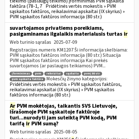
tiekimo (paslaugų teikimo) įforminimas PVM sąskaita
faktūra (78-1, 7
Pridėtinės vertės mokestis » PVM
sąskaitos faktūros, reikalavimai apskaitai (IX skyrius) »
PVM sąskaitos faktūros informacija (80 str.)
suvartojamos privatiems poreikiams,
pasigaminamas ilgalaikis materialusis turtas
ir
Web turinio sąrašas
2025-07-09
Registracijos numeris KM1207 Ši informacija skelbiama:
PVM sąskaitos faktūros informacija (80 str.) Situacija
PVM sąskaitos faktūros informacija Kai prekės
suvartojamos (ar paslaugos teikiamos) PVM...
įforminimas
pvm
rekvizitai
sąskaita
pvmį 80 str
Mokesčių žinyno kategorijos:
pvm sąskaita faktūra
Pridėtinės vertės mokestis » PVM sąskaitos faktūros,
reikalavimai apskaitai (IX skyrius) » PVM sąskaitos
faktūros informacija (80 str.)
Ar
PVM mokėtojas, taikantis SVS Lietuvoje,
išrašomoje PVM sąskaitoje faktūroje
turi...nurodyti jam suteiktą PVM kodą, PVM
tarifą
ir
PVM sumą?
Web turinio sąrašas
2025-08-05