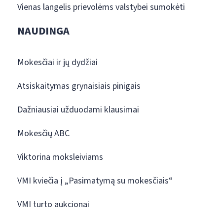
Vienas langelis prievolėms valstybei sumokėti
NAUDINGA
Mokesčiai ir jų dydžiai
Atsiskaitymas grynaisiais pinigais
Dažniausiai užduodami klausimai
Mokesčių ABC
Viktorina moksleiviams
VMI kviečia į „Pasimatymą su mokesčiais“
VMI turto aukcionai