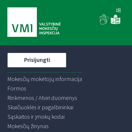
Prisijungti
Mokesčių mokėtojų informacija
Formos
Rinkmenos / Atviri duomenys
Skaičiuoklės ir pagalbininkai
Sąskaitos ir įmokų kodai
Mokesčių žinynas