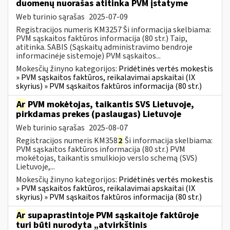
duomenų nuorašas atitinka PVM įstatyme
Web turinio sąrašas
2025-07-09
Registracijos numeris KM3257 Ši informacija skelbiama:
PVM sąskaitos faktūros informacija (80 str.) Taip,
atitinka. SABIS (Sąskaitų administravimo bendroje
informacinėje sistemoje) PVM sąskaitos...
Mokesčių žinyno kategorijos:
Pridėtinės vertės mokestis
» PVM sąskaitos faktūros, reikalavimai apskaitai (IX
skyrius) » PVM sąskaitos faktūros informacija (80 str.)
Ar
PVM mokėtojas, taikantis SVS Lietuvoje,
pirkdamas prekes (paslaugas) Lietuvoje
Web turinio sąrašas
2025-08-07
Registracijos numeris KM358
2
Ši informacija skelbiama:
PVM sąskaitos faktūros informacija (80 str.) PVM
mokėtojas, taikantis smulkiojo verslo schemą (SVS)
Lietuvoje,...
Mokesčių žinyno kategorijos:
Pridėtinės vertės mokestis
» PVM sąskaitos faktūros, reikalavimai apskaitai (IX
skyrius) » PVM sąskaitos faktūros informacija (80 str.)
Ar
supaprastintoje PVM sąskaitoje faktūroje
turi būti nurodyta „atvirkštinis