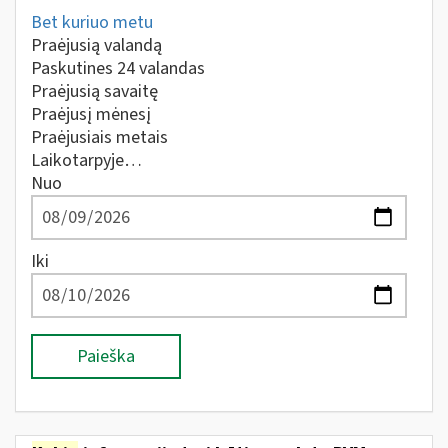
Bet kuriuo metu
Praėjusią valandą
Paskutines 24 valandas
Praėjusią savaitę
Praėjusį mėnesį
Praėjusiais metais
Laikotarpyje…
Nuo
Iki
Paieška