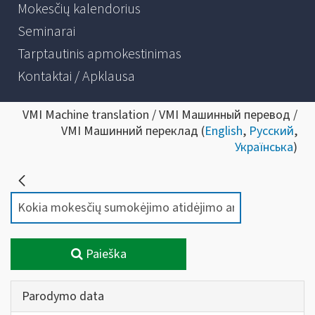
Mokesčių kalendorius
Seminarai
Tarptautinis apmokestinimas
Kontaktai / Apklausa
VMI Machine translation / VMI Машинный перевод /
VMI Машинний переклад (
English
,
Русский
,
Українська
)
Paieška
Parodymo data