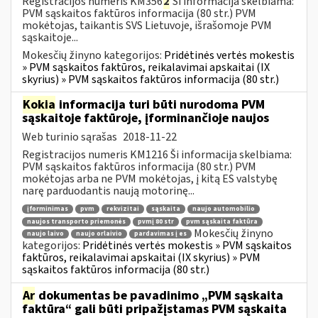
Registracijos numeris KM356
2
Ši informacija skelbiama:
PVM sąskaitos faktūros informacija (80 str.) PVM
mokėtojas, taikantis SVS Lietuvoje, išrašomoje PVM
sąskaitoje...
Mokesčių žinyno kategorijos:
Pridėtinės vertės mokestis
» PVM sąskaitos faktūros, reikalavimai apskaitai (IX
skyrius) » PVM sąskaitos faktūros informacija (80 str.)
Kokia
informacija turi būti nurodoma PVM
sąskaitoje faktūroje, įforminančioje naujos
Web turinio sąrašas
2018-11-22
Registracijos numeris KM1216 Ši informacija skelbiama:
PVM sąskaitos faktūros informacija (80 str.) PVM
mokėtojas arba ne PVM mokėtojas, į kitą ES valstybę
narę parduodantis naują motorinę...
įforminimas
pvm
rekvizitai
sąskaita
naujo automobilio
naujos transporto priemonės
pvmį 80 str
pvm sąskaita faktūra
Mokesčių žinyno
naujo laivo
naujo orlaivio
pardavimas į es
kategorijos:
Pridėtinės vertės mokestis » PVM sąskaitos
faktūros, reikalavimai apskaitai (IX skyrius) » PVM
sąskaitos faktūros informacija (80 str.)
Ar
dokumentas be pavadinimo „PVM sąskaita
faktūra“ gali būti pripažįstamas PVM sąskaita