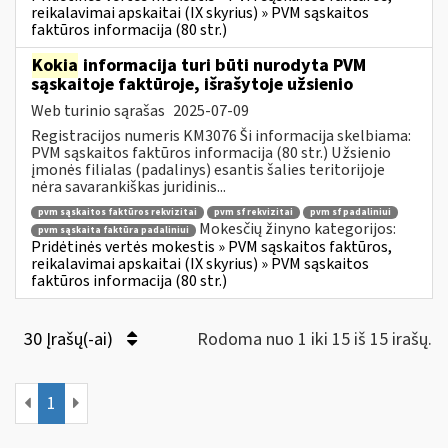
reikalavimai apskaitai (IX skyrius) » PVM sąskaitos
faktūros informacija (80 str.)
Kokia
informacija turi būti nurodyta PVM
sąskaitoje faktūroje, išrašytoje užsienio
Web turinio sąrašas
2025-07-09
Registracijos numeris KM3076 Ši informacija skelbiama:
PVM sąskaitos faktūros informacija (80 str.) Užsienio
įmonės filialas (padalinys) esantis šalies teritorijoje
nėra savarankiškas juridinis...
pvm sąskaitos faktūros rekvizitai
pvm sf rekvizitai
pvm sf padaliniui
Mokesčių žinyno kategorijos:
pvm sąskaita faktūra padaliniui
Pridėtinės vertės mokestis » PVM sąskaitos faktūros,
reikalavimai apskaitai (IX skyrius) » PVM sąskaitos
faktūros informacija (80 str.)
30 Įrašų(-ai)
Rodoma nuo 1 iki 15 iš 15 irašų.
1