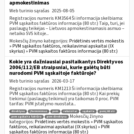
apmokestinimas
Web turinio sąrašas
2025-08-05
Registracijos numeris KM3564 Ši informacija skelbiama:
PVM sąskaitos faktūros informacija (80 str.) Taip, turi, jei
paslaugų teikėjas – Lietuvos apmokestinamasis asmuo –
netaiko SVS kitoje...
Mokesčių žinyno kategorijos:
Pridėtinės vertės mokestis
» PVM sąskaitos faktūros, reikalavimai apskaitai (IX
skyrius) » PVM sąskaitos faktūros informacija (80 str.)
Kokie yra dažniausiai pasitaikantys Direktyvos
2006/112/EB straipsniai, kurie galėtų būti
nurodomi PVM sąskaitoje faktūroje?
Web turinio sąrašas
2026-03-17
Registracijos numeris KM1213 Ši informacija skelbiama:
PVM sąskaitos faktūros informacija (80 str.) Kai prekių
tiekimui (paslaugų teikimui) yra taikomas 0 proc. PVM
tarifas: PVM įstatymo nuostata...
direktyva
įforminimas
pvm
rekvizitai
sąskaita
pvmį 80 str
Mokesčių žinyno
pvm sąskaita faktūra
pvm direktyva
kategorijos:
Pridėtinės vertės mokestis » PVM sąskaitos
faktūros, reikalavimai apskaitai (IX skyrius) » PVM
sąskaitos faktūros informacija (80 str.)