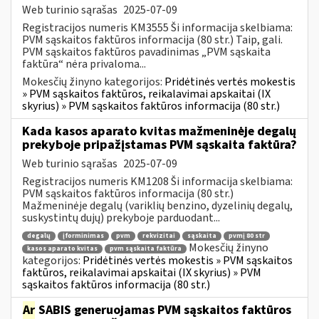
Web turinio sąrašas
2025-07-09
Registracijos numeris KM3555 Ši informacija skelbiama:
PVM sąskaitos faktūros informacija (80 str.) Taip, gali.
PVM sąskaitos faktūros pavadinimas „PVM sąskaita
faktūra“ nėra privaloma...
Mokesčių žinyno kategorijos:
Pridėtinės vertės mokestis
» PVM sąskaitos faktūros, reikalavimai apskaitai (IX
skyrius) » PVM sąskaitos faktūros informacija (80 str.)
Kada kasos aparato kvitas mažmeninėje degalų
prekyboje pripažįstamas PVM sąskaita faktūra?
Web turinio sąrašas
2025-07-09
Registracijos numeris KM1208 Ši informacija skelbiama:
PVM sąskaitos faktūros informacija (80 str.)
Mažmeninėje degalų (variklių benzino, dyzelinių degalų,
suskystintų dujų) prekyboje parduodant...
degalų
įforminimas
pvm
rekvizitai
sąskaita
pvmį 80 str
Mokesčių žinyno
kasos aparato kvitas
pvm sąskaita faktūra
kategorijos:
Pridėtinės vertės mokestis » PVM sąskaitos
faktūros, reikalavimai apskaitai (IX skyrius) » PVM
sąskaitos faktūros informacija (80 str.)
Ar
SABIS generuojamas PVM sąskaitos faktūros