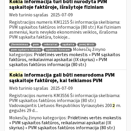
Kokia
informacija turi būti nurodyta PVM
sąskaitoje faktūroje, išrašytoje fiziniam
Web turinio sąrašas
2025-07-09
Registracijos numeris KM1215 Ši informacija skelbiama:
PVM sąskaitos faktūros informacija (80 str.) Kai fiziniam
asmeniui, kuris nevykdo ekonominės veiklos, išrašoma
PVM sąskaita faktūra, tokioje...
įforminimas
pvm
rekvizitai
sąskaita
pvmį 80 str
Mokesčių žinyno
pvm sąskaita faktūra
sąskaita fiziniam
kategorijos:
Pridėtinės vertės mokestis » PVM sąskaitos
faktūros, reikalavimai apskaitai (IX skyrius) » PVM
sąskaitos faktūros informacija (80 str.)
Kokia
informacija gali būti nenurodoma PVM
sąskaitoje faktūroje, kai teikiamos PVM
Web turinio sąrašas
2025-07-09
Registracijos numeris KM3556 Ši informacija skelbiama:
PVM sąskaitos faktūros informacija (80 str.)
Vadovaujantis Lietuvos Respublikos Vyriausybės 200
2
m.
gegužės 29 d....
Mokesčių žinyno kategorijos:
Pridėtinės vertės mokestis
» PVM sąskaitos faktūros, reikalavimai apskaitai (IX
skyrius) » PVM sąskaitos faktūros informacija (80 str.)