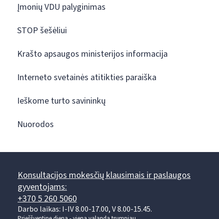
Įmonių VDU palyginimas
STOP šešėliui
Krašto apsaugos ministerijos informacija
Interneto svetainės atitikties paraiška
Ieškome turto savininkų
Nuorodos
Konsultacijos mokesčių klausimais ir paslaugos
gyventojams:
+370 5 260 5060
Darbo laikas: I-IV 8.00-17.00, V 8.00-15.45.
Prieššventinę dieną - viena valanda trumpiau.