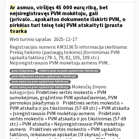
Ar
asmuo, viršijęs 45 000 eurų ribą, bet
neįsiregistravęs PVM mokėtoju, gali
(privalo...apskaitos dokumente išskirti PVM, o
pirkėjas turi teisę tokį PVM atskaityti įprasta
tvarka
Web turinio sąrašas
2025-12-17
Registracijos numeris KM3136 Ši informacija skelbiama:
Prekių tiekimo (paslaugų teikimo) įforminimas PVM
sąskaita faktūra (78-1, 79, 82, 105, 109 str.)
Neįsiregistravusio PVM mokėtoju asmens PVM...
pvm išskyrimas
išskirti pvm ne pvm sąskaitoje faktūroje
pvm išskyrimas ne pvm sąskaitoje faktūroje
pvm suma ne pvm sąskaitoje faktūroje
Mokesčių žinyno
pvm sumą ne pvm sąskaitoje faktūroje
kategorijos:
Pridėtinės vertės mokestis » PVM
sumokėjimas, grąžintino PVM apskaičiavimas, PVM
permokos įskaitymas ir
Pridėtinės vertės mokestis »
PVM atskaita ir jos tikslinimas (57-69 str.) » PVM atskaita
» Įsiregistravusio PVM mokėtoju asmens
Pridėtinės
vertės mokestis » PVM atskaita ir jos tikslinimas (57-69
str.) » PVM atskaita » Neįsiregistravusio PVM mokėtoju
asmens
Pridėtinės vertės mokestis » PVM sąskaitos
faktūros, reikalavimai apskaitai (IX skyrius) » Prekių