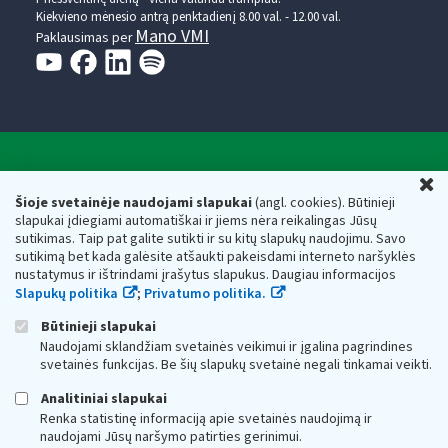
Kiekvieno mėnesio antrą penktadienį 8.00 val. - 12.00 val.
Mano VMI
Paklausimas per
Valstybinė mokesčių inspekcija prie Lietuvos
U
Respublikos finansų ministerijos
Šioje svetainėje naudojami slapukai
(angl. cookies). Būtinieji
slapukai įdiegiami automatiškai ir jiems nėra reikalingas Jūsų
Biudžetinė įstaiga. Juridinio asmens kodas — 188659752,
sutikimas. Taip pat galite sutikti ir su kitų slapukų naudojimu. Savo
adresas: Vasario 16-osios g. 14, 01107 Vilnius, Lietuva, el.paštas:
sutikimą bet kada galėsite atšaukti pakeisdami interneto naršyklės
vmi@vmi.lt
, E. pristatymo dėžutės adresas 188659752
nustatymus ir ištrindami įrašytus slapukus. Daugiau informacijos
Duomenys apie Valstybinę mokesčių inspekciją prie Lietuvos
Slapukų politika
;
Privatumo politika.
Respublikos finansų ministerijos kaupiami ir saugomi Juridinių
asmenų registre
Būtinieji slapukai
Naudojami sklandžiam svetainės veikimui ir įgalina pagrindines
svetainės funkcijas. Be šių slapukų svetainė negali tinkamai veikti.
Analitiniai slapukai
Renka statistinę informaciją apie svetainės naudojimą ir
naudojami Jūsų naršymo patirties gerinimui.