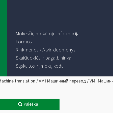
Mokesčių mokėtojų informacija
Formos
Rinkmenos / Atviri duomenys
Skaičiuoklės ir pagalbininkai
Sąskaitos ir įmokų kodai
Machine translation / VMI Машинный перевод / VMI Машин
Paieška