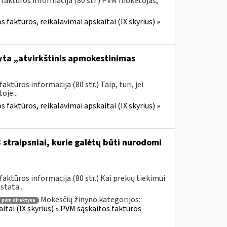
 faktūros informacija (80 str.) PVM mokėtojas,
 faktūros, reikalavimai apskaitai (IX skyrius) »
yta „atvirkštinis apmokestinimas
tūros informacija (80 str.) Taip, turi, jei
je...
 faktūros, reikalavimai apskaitai (IX skyrius) »
straipsniai, kurie galėtų būti nurodomi
ktūros informacija (80 str.) Kai prekių tiekimui
tata...
Mokesčių žinyno kategorijos:
pvm direktyva
itai (IX skyrius) » PVM sąskaitos faktūros