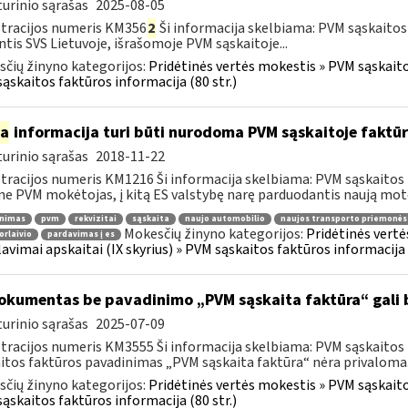
urinio sąrašas
2025-08-05
tracijos numeris KM356
2
Ši informacija skelbiama: PVM sąskaitos
ntis SVS Lietuvoje, išrašomoje PVM sąskaitoje...
čių žinyno kategorijos:
Pridėtinės vertės mokestis » PVM sąskaitos
ąskaitos faktūros informacija (80 str.)
ia
informacija turi būti nurodoma PVM sąskaitoje faktūr
urinio sąrašas
2018-11-22
tracijos numeris KM1216 Ši informacija skelbiama: PVM sąskaitos 
ne PVM mokėtojas, į kitą ES valstybę narę parduodantis naują moto
inimas
pvm
rekvizitai
sąskaita
naujo automobilio
naujos transporto priemonės
Mokesčių žinyno kategorijos:
Pridėtinės vertė
orlaivio
pardavimas į es
lavimai apskaitai (IX skyrius) » PVM sąskaitos faktūros informacija (
kumentas be pavadinimo „PVM sąskaita faktūra“ gali 
urinio sąrašas
2025-07-09
tracijos numeris KM3555 Ši informacija skelbiama: PVM sąskaitos fa
itos faktūros pavadinimas „PVM sąskaita faktūra“ nėra privaloma.
čių žinyno kategorijos:
Pridėtinės vertės mokestis » PVM sąskaitos
ąskaitos faktūros informacija (80 str.)