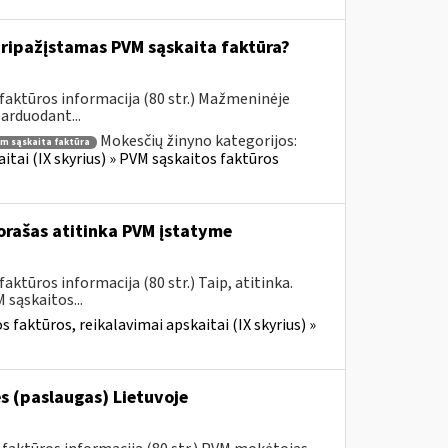
ripažįstamas PVM sąskaita faktūra?
faktūros informacija (80 str.) Mažmeninėje
parduodant...
Mokesčių žinyno kategorijos:
m sąskaita faktūra
itai (IX skyrius) » PVM sąskaitos faktūros
rašas atitinka PVM įstatyme
ktūros informacija (80 str.) Taip, atitinka.
sąskaitos...
 faktūros, reikalavimai apskaitai (IX skyrius) »
s (paslaugas) Lietuvoje