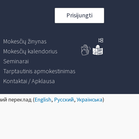
Prisijungti
Mokesčių žinynas
Mokesčių kalendorius
Seminarai
Tarptautinis apmokestinimas
Kontaktai / Apklausa
ний переклад (
English
,
Русский
,
Українська
)