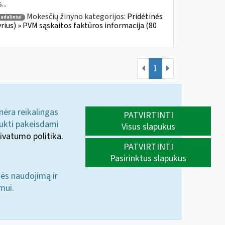
...
Mokesčių žinyno kategorijos:
Pridėtinės
adaliniui
yrius) » PVM sąskaitos faktūros informacija (80
1
 nėra reikalingas
PATVIRTINTI
aukti pakeisdami
Visus slapukus
ivatumo politika.
PATVIRTINTI
Pasirinktus slapukus
nės naudojimą ir
mui.