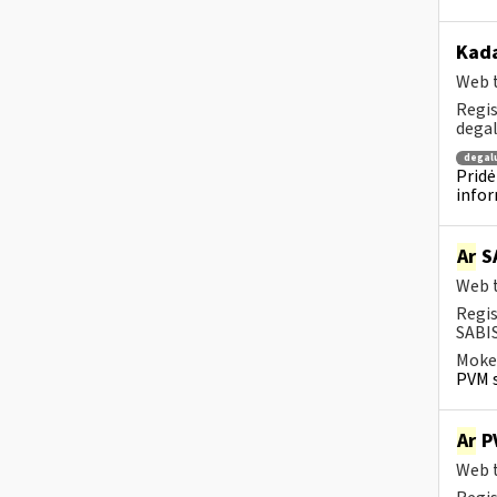
Kada
Web t
Regis
degal
degal
Pridė
infor
Ar
SA
Web t
Regis
SABIS
Mokes
PVM s
Ar
PV
Web t