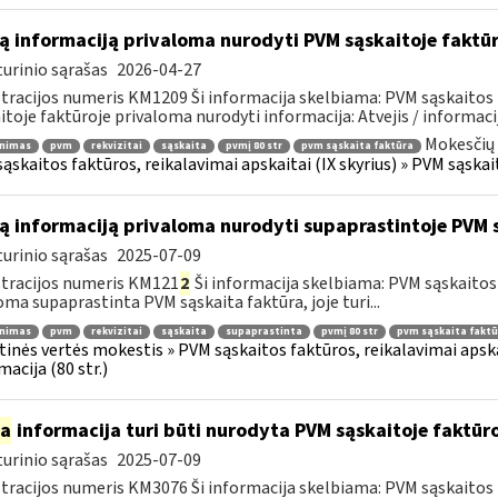
ą informaciją privaloma nurodyti PVM sąskaitoje faktū
urinio sąrašas
2026-04-27
tracijos numeris KM1209 Ši informacija skelbiama: PVM sąskaitos 
itoje faktūroje privaloma nurodyti informacija: Atvejis / informacij
Mokesčių 
inimas
pvm
rekvizitai
sąskaita
pvmį 80 str
pvm sąskaita faktūra
ąskaitos faktūros, reikalavimai apskaitai (IX skyrius) » PVM sąskait
ą informaciją privaloma nurodyti supaprastintoje PVM 
urinio sąrašas
2025-07-09
tracijos numeris KM121
2
Ši informacija skelbiama: PVM sąskaitos f
oma supaprastinta PVM sąskaita faktūra, joje turi...
inimas
pvm
rekvizitai
sąskaita
supaprastinta
pvmį 80 str
pvm sąskaita faktū
tinės vertės mokestis » PVM sąskaitos faktūros, reikalavimai apska
macija (80 str.)
ia
informacija turi būti nurodyta PVM sąskaitoje faktūroj
urinio sąrašas
2025-07-09
tracijos numeris KM3076 Ši informacija skelbiama: PVM sąskaitos f