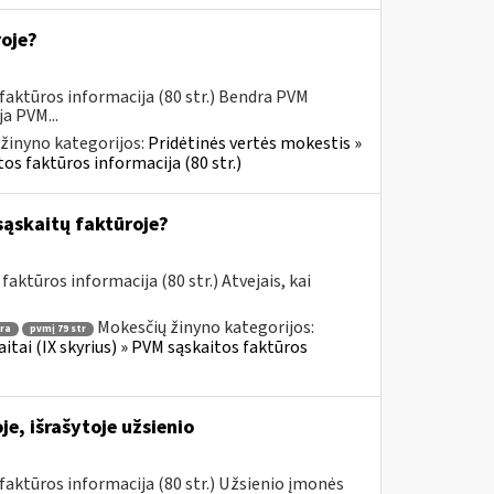
roje?
faktūros informacija (80 str.) Bendra PVM
a PVM...
žinyno kategorijos:
Pridėtinės vertės mokestis »
os faktūros informacija (80 str.)
sąskaitų faktūroje?
aktūros informacija (80 str.) Atvejais, kai
Mokesčių žinyno kategorijos:
ra
pvmį 79 str
itai (IX skyrius) » PVM sąskaitos faktūros
e, išrašytoje užsienio
aktūros informacija (80 str.) Užsienio įmonės