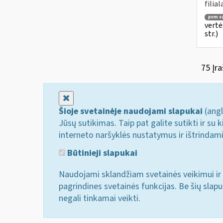
filial
pvm są
vertė
str.)
75 Įra
Uždaryti
Šioje svetainėje naudojami slapukai
(angl
Jūsų sutikimas. Taip pat galite sutikti ir s
interneto naršyklės nustatymus ir ištrindam
Būtinieji slapukai
Naudojami sklandžiam svetainės veikimui ir 
pagrindines svetainės funkcijas. Be šių slap
negali tinkamai veikti.