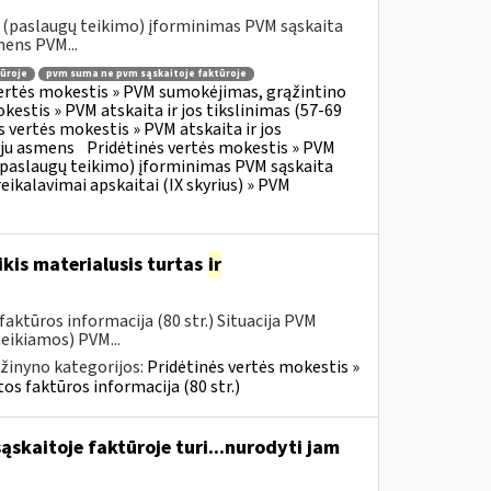
o (paslaugų teikimo) įforminimas PVM sąskaita
mens PVM...
ūroje
pvm suma ne pvm sąskaitoje faktūroje
vertės mokestis » PVM sumokėjimas, grąžintino
kestis » PVM atskaita ir jos tikslinimas (57-69
s vertės mokestis » PVM atskaita ir jos
oju asmens
Pridėtinės vertės mokestis » PVM
o (paslaugų teikimo) įforminimas PVM sąskaita
eikalavimai apskaitai (IX skyrius) » PVM
kis materialusis turtas
ir
aktūros informacija (80 str.) Situacija PVM
eikiamos) PVM...
žinyno kategorijos:
Pridėtinės vertės mokestis »
os faktūros informacija (80 str.)
skaitoje faktūroje turi...nurodyti jam