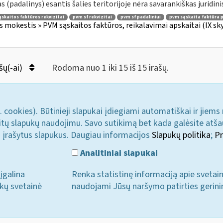
as (padalinys) esantis šalies teritorijoje nėra savarankiškas juridinis
skaitos faktūros rekvizitai
pvm sf rekvizitai
pvm sf padaliniui
pvm sąskaita faktūra p
s mokestis » PVM sąskaitos faktūros, reikalavimai apskaitai (IX sk
šų(-ai)
Rodoma nuo 1 iki 15 iš 15 irašų.
. cookies). Būtinieji slapukai įdiegiami automatiškai ir jiems
u kitų slapukų naudojimu. Savo sutikimą bet kada galėsite atš
i įrašytus slapukus. Daugiau informacijos
Slapukų politika
;
Pr
Analitiniai slapukai
įgalina
Renka statistinę informaciją apie svetai
ukų svetainė
naudojami Jūsų naršymo patirties gerini