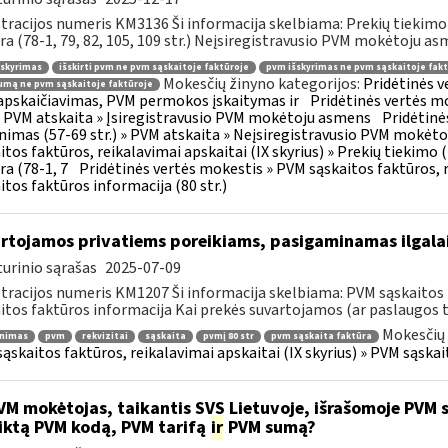
tracijos numeris KM3136 Ši informacija skelbiama: Prekių tiekim
ra (78-1, 79, 82, 105, 109 str.) Neįsiregistravusio PVM mokėtoju as
šskyrimas
išskirti pvm ne pvm sąskaitoje faktūroje
pvm išskyrimas ne pvm sąskaitoje fakt
Mokesčių žinyno kategorijos:
Pridėtinės 
mą ne pvm sąskaitoje faktūroje
pskaičiavimas, PVM permokos įskaitymas ir
Pridėtinės vertės mo
 » PVM atskaita » Įsiregistravusio PVM mokėtoju asmens
Pridėtinė
inimas (57-69 str.) » PVM atskaita » Neįsiregistravusio PVM mokėt
itos faktūros, reikalavimai apskaitai (IX skyrius) » Prekių tiekim
ra (78-1, 7
Pridėtinės vertės mokestis » PVM sąskaitos faktūros, r
itos faktūros informacija (80 str.)
rtojamos privatiems poreikiams, pasigaminamas ilgalai
urinio sąrašas
2025-07-09
tracijos numeris KM1207 Ši informacija skelbiama: PVM sąskaitos f
itos faktūros informacija Kai prekės suvartojamos (ar paslaugos t
Mokesčių 
inimas
pvm
rekvizitai
sąskaita
pvmį 80 str
pvm sąskaita faktūra
ąskaitos faktūros, reikalavimai apskaitai (IX skyrius) » PVM sąskait
M mokėtojas, taikantis SVS Lietuvoje, išrašomoje PVM są
iktą PVM kodą, PVM tarifą
ir
PVM sumą?