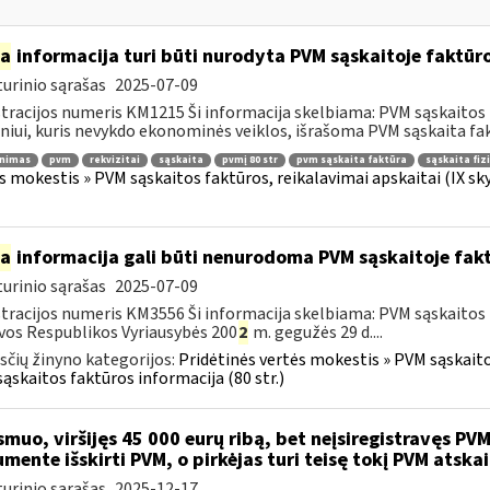
ia
informacija turi būti nurodyta PVM sąskaitoje faktūroj
urinio sąrašas
2025-07-09
tracijos numeris KM1215 Ši informacija skelbiama: PVM sąskaitos fa
iui, kuris nevykdo ekonominės veiklos, išrašoma PVM sąskaita fakt
inimas
pvm
rekvizitai
sąskaita
pvmį 80 str
pvm sąskaita faktūra
sąskaita fiz
s mokestis » PVM sąskaitos faktūros, reikalavimai apskaitai (IX sk
ia
informacija gali būti nenurodoma PVM sąskaitoje fakt
urinio sąrašas
2025-07-09
tracijos numeris KM3556 Ši informacija skelbiama: PVM sąskaitos f
vos Respublikos Vyriausybės 200
2
m. gegužės 29 d....
čių žinyno kategorijos:
Pridėtinės vertės mokestis » PVM sąskaitos
ąskaitos faktūros informacija (80 str.)
muo, viršijęs 45 000 eurų ribą, bet neįsiregistravęs PVM
mente išskirti PVM, o pirkėjas turi teisę tokį PVM atskai
urinio sąrašas
2025-12-17