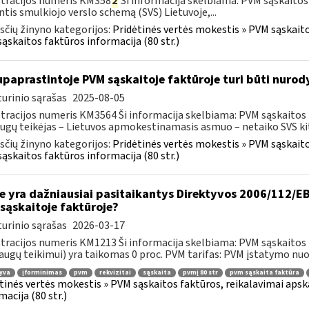
tracijos numeris KM358
2
Ši informacija skelbiama: PVM sąskaitos
ntis smulkiojo verslo schemą (SVS) Lietuvoje,...
čių žinyno kategorijos:
Pridėtinės vertės mokestis » PVM sąskaitos
ąskaitos faktūros informacija (80 str.)
paprastintoje PVM sąskaitoje faktūroje turi būti nurod
urinio sąrašas
2025-08-05
tracijos numeris KM3564 Ši informacija skelbiama: PVM sąskaitos fak
ugų teikėjas – Lietuvos apmokestinamasis asmuo – netaiko SVS kito
čių žinyno kategorijos:
Pridėtinės vertės mokestis » PVM sąskaitos
ąskaitos faktūros informacija (80 str.)
e yra dažniausiai pasitaikantys Direktyvos 2006/112/EB 
sąskaitoje faktūroje?
urinio sąrašas
2026-03-17
tracijos numeris KM1213 Ši informacija skelbiama: PVM sąskaitos fa
augų teikimui) yra taikomas 0 proc. PVM tarifas: PVM įstatymo nuos
yva
įforminimas
pvm
rekvizitai
sąskaita
pvmį 80 str
pvm sąskaita faktūra
tinės vertės mokestis » PVM sąskaitos faktūros, reikalavimai apska
macija (80 str.)