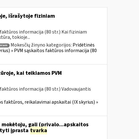
e, išrašytoje fiziniam
ktūros informacija (80 str.) Kai fiziniam
ūra, tokioje...
Mokesčių žinyno kategorijos:
Pridėtinės
iniam
yrius) » PVM sąskaitos faktūros informacija (80
ūroje, kai teikiamos PVM
aktūros informacija (80 str.) Vadovaujantis
 faktūros, reikalavimai apskaitai (IX skyrius) »
 mokėtoju, gali (privalo...apskaitos
tyti įprasta
tvarka