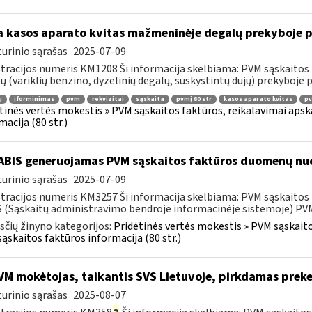
 kasos aparato kvitas mažmeninėje degalų prekyboje p
urinio sąrašas
2025-07-09
tracijos numeris KM1208 Ši informacija skelbiama: PVM sąskaitos 
ų (variklių benzino, dyzelinių degalų, suskystintų dujų) prekyboje 
ų
įforminimas
pvm
rekvizitai
sąskaita
pvmį 80 str
kasos aparato kvitas
pv
tinės vertės mokestis » PVM sąskaitos faktūros, reikalavimai apska
macija (80 str.)
BIS generuojamas PVM sąskaitos faktūros duomenų nuo
urinio sąrašas
2025-07-09
tracijos numeris KM3257 Ši informacija skelbiama: PVM sąskaitos fa
 (Sąskaitų administravimo bendroje informacinėje sistemoje) PVM 
čių žinyno kategorijos:
Pridėtinės vertės mokestis » PVM sąskaitos
ąskaitos faktūros informacija (80 str.)
M mokėtojas, taikantis SVS Lietuvoje, pirkdamas preke
urinio sąrašas
2025-08-07