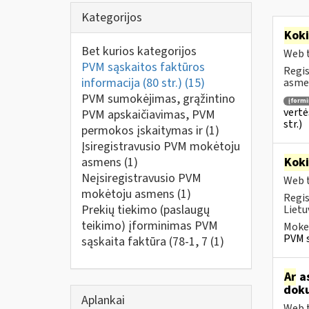
Kategorijos
Kok
Bet kurios kategorijos
Web t
PVM sąskaitos faktūros
Regis
informacija (80 str.)
(15)
asmen
PVM sumokėjimas, grąžintino
įform
vertė
PVM apskaičiavimas, PVM
str.)
permokos įskaitymas ir
(1)
Įsiregistravusio PVM mokėtoju
asmens
(1)
Kok
Neįsiregistravusio PVM
Web t
mokėtoju asmens
(1)
Regis
Prekių tiekimo (paslaugų
Lietu
teikimo) įforminimas PVM
Mokes
PVM s
sąskaita faktūra (78-1, 7
(1)
Ar
as
doku
Aplankai
Web t