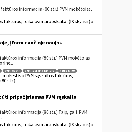
 faktūros informacija (80 str.) PVM mokėtojas,
 faktūros, reikalavimai apskaitai (IX skyrius) »
oje, įforminančioje naujos
faktūros informacija (80 str.) PVM mokėtojas
rinę...
pvmį 80 str
pvm sąskaita faktūra
naujo laivo
s mokestis » PVM sąskaitos faktūros,
80 str.)
būti pripažįstamas PVM sąskaita
ktūros informacija (80 str.) Taip, gali. PVM
..
 faktūros, reikalavimai apskaitai (IX skyrius) »