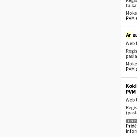
Regis
taika
Mokes
PVM s
Ar
su
Web t
Regis
pasla
Mokes
PVM s
Koki
PVM 
Web t
Regis
(pasl
direkt
Pridė
infor