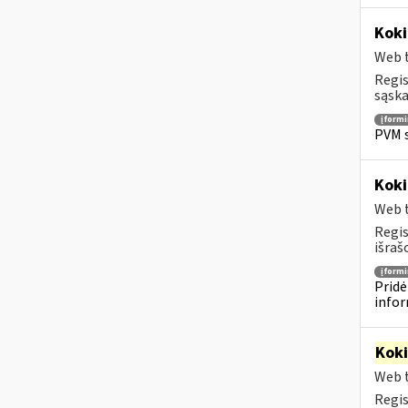
Koki
Web t
Regis
sąska
įform
PVM s
Koki
Web t
Regis
išraš
įform
Pridė
infor
Kok
Web t
Regis