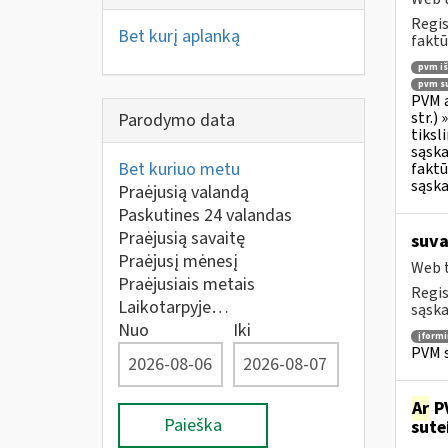
Regis
Bet kurį aplanką
faktū
pvm i
pvm su
PVM a
str.)
Parodymo data
tiksl
sąska
Bet kuriuo metu
faktū
sąska
Praėjusią valandą
Paskutines 24 valandas
Praėjusią savaitę
suva
Praėjusį mėnesį
Web t
Praėjusiais metais
Regis
Laikotarpyje…
sąska
Nuo
Iki
įform
PVM s
Ar
PV
Paieška
sute