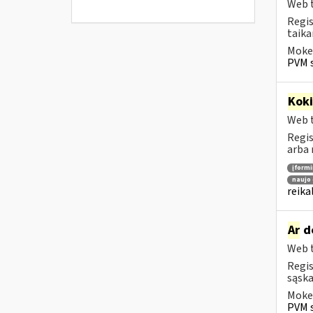
Web t
Regis
taika
Mokes
PVM s
Kok
Web t
Regis
arba 
įform
naujo 
reika
Ar
do
Web t
Regis
sąska
Mokes
PVM s