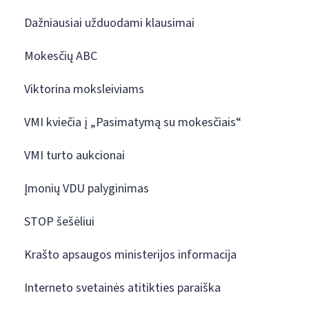
Dažniausiai užduodami klausimai
Mokesčių ABC
Viktorina moksleiviams
VMI kviečia į „Pasimatymą su mokesčiais“
VMI turto aukcionai
Įmonių VDU palyginimas
STOP šešėliui
Krašto apsaugos ministerijos informacija
Interneto svetainės atitikties paraiška