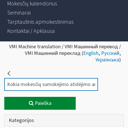
Mokesčių kalendorius
Seminarai
Tarptautinis apmokestinimas
Kontaktai / Apklausa
VMI Machine translation / VMI Машинный перевод /
VMI Машинний переклад (
English
,
Русский
,
Українська
)
Paieška
Kategorijos