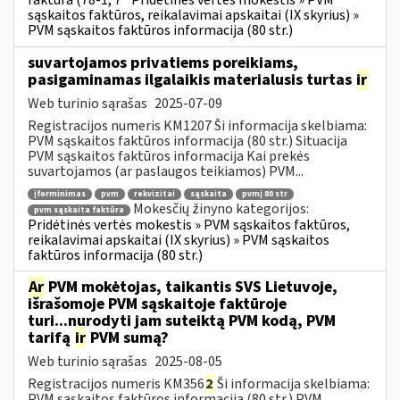
faktūra (78-1, 7
Pridėtinės vertės mokestis » PVM
sąskaitos faktūros, reikalavimai apskaitai (IX skyrius) »
PVM sąskaitos faktūros informacija (80 str.)
suvartojamos privatiems poreikiams,
pasigaminamas ilgalaikis materialusis turtas
ir
Web turinio sąrašas
2025-07-09
Registracijos numeris KM1207 Ši informacija skelbiama:
PVM sąskaitos faktūros informacija (80 str.) Situacija
PVM sąskaitos faktūros informacija Kai prekės
suvartojamos (ar paslaugos teikiamos) PVM...
įforminimas
pvm
rekvizitai
sąskaita
pvmį 80 str
Mokesčių žinyno kategorijos:
pvm sąskaita faktūra
Pridėtinės vertės mokestis » PVM sąskaitos faktūros,
reikalavimai apskaitai (IX skyrius) » PVM sąskaitos
faktūros informacija (80 str.)
Ar
PVM mokėtojas, taikantis SVS Lietuvoje,
išrašomoje PVM sąskaitoje faktūroje
turi...nurodyti jam suteiktą PVM kodą, PVM
tarifą
ir
PVM sumą?
Web turinio sąrašas
2025-08-05
Registracijos numeris KM356
2
Ši informacija skelbiama:
PVM sąskaitos faktūros informacija (80 str.) PVM