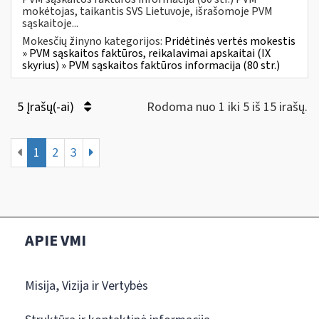
mokėtojas, taikantis SVS Lietuvoje, išrašomoje PVM
sąskaitoje...
Mokesčių žinyno kategorijos:
Pridėtinės vertės mokestis
» PVM sąskaitos faktūros, reikalavimai apskaitai (IX
skyrius) » PVM sąskaitos faktūros informacija (80 str.)
5 Įrašų(-ai)
Rodoma nuo 1 iki 5 iš 15 irašų.
1
2
3
APIE VMI
Misija, Vizija ir Vertybės