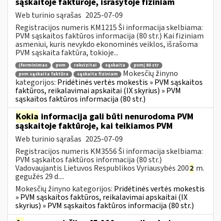
sąskaitoje faktūroje, išrašytoje fiziniam
Web turinio sąrašas
2025-07-09
Registracijos numeris KM1215 Ši informacija skelbiama:
PVM sąskaitos faktūros informacija (80 str.) Kai fiziniam
asmeniui, kuris nevykdo ekonominės veiklos, išrašoma
PVM sąskaita faktūra, tokioje...
įforminimas
pvm
rekvizitai
sąskaita
pvmį 80 str
Mokesčių žinyno
pvm sąskaita faktūra
sąskaita fiziniam
kategorijos:
Pridėtinės vertės mokestis » PVM sąskaitos
faktūros, reikalavimai apskaitai (IX skyrius) » PVM
sąskaitos faktūros informacija (80 str.)
Kokia
informacija gali būti nenurodoma PVM
sąskaitoje faktūroje, kai teikiamos PVM
Web turinio sąrašas
2025-07-09
Registracijos numeris KM3556 Ši informacija skelbiama:
PVM sąskaitos faktūros informacija (80 str.)
Vadovaujantis Lietuvos Respublikos Vyriausybės 200
2
m.
gegužės 29 d....
Mokesčių žinyno kategorijos:
Pridėtinės vertės mokestis
» PVM sąskaitos faktūros, reikalavimai apskaitai (IX
skyrius) » PVM sąskaitos faktūros informacija (80 str.)