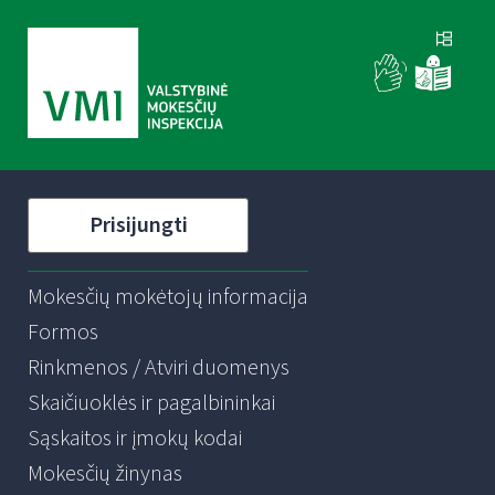
Prisijungti
Mokesčių mokėtojų informacija
Formos
Rinkmenos / Atviri duomenys
Skaičiuoklės ir pagalbininkai
Sąskaitos ir įmokų kodai
Mokesčių žinynas