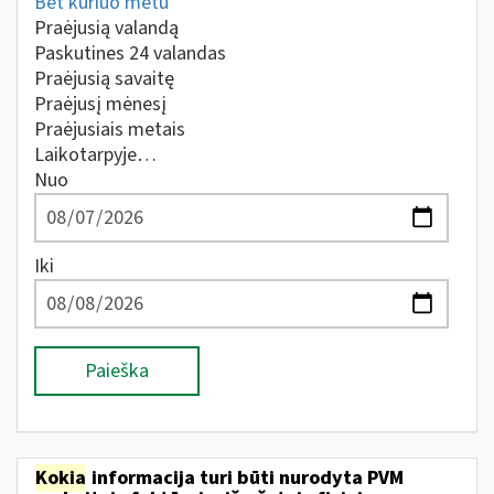
Bet kuriuo metu
Praėjusią valandą
Paskutines 24 valandas
Praėjusią savaitę
Praėjusį mėnesį
Praėjusiais metais
Laikotarpyje…
Nuo
Iki
Paieška
Kokia
informacija turi būti nurodyta PVM