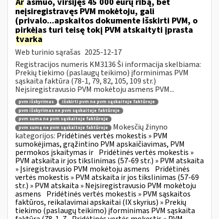
Ar
asmuo, viršijęs 45 000 eurų ribą, bet
neįsiregistravęs PVM mokėtoju, gali
(privalo...apskaitos dokumente išskirti PVM, o
pirkėjas turi teisę tokį PVM atskaityti įprasta
tvarka
Web turinio sąrašas
2025-12-17
Registracijos numeris KM3136 Ši informacija skelbiama:
Prekių tiekimo (paslaugų teikimo) įforminimas PVM
sąskaita faktūra (78-1, 79, 82, 105, 109 str.)
Neįsiregistravusio PVM mokėtoju asmens PVM...
pvm išskyrimas
išskirti pvm ne pvm sąskaitoje faktūroje
pvm išskyrimas ne pvm sąskaitoje faktūroje
pvm suma ne pvm sąskaitoje faktūroje
Mokesčių žinyno
pvm sumą ne pvm sąskaitoje faktūroje
kategorijos:
Pridėtinės vertės mokestis » PVM
sumokėjimas, grąžintino PVM apskaičiavimas, PVM
permokos įskaitymas ir
Pridėtinės vertės mokestis »
PVM atskaita ir jos tikslinimas (57-69 str.) » PVM atskaita
» Įsiregistravusio PVM mokėtoju asmens
Pridėtinės
vertės mokestis » PVM atskaita ir jos tikslinimas (57-69
str.) » PVM atskaita » Neįsiregistravusio PVM mokėtoju
asmens
Pridėtinės vertės mokestis » PVM sąskaitos
faktūros, reikalavimai apskaitai (IX skyrius) » Prekių
tiekimo (paslaugų teikimo) įforminimas PVM sąskaita