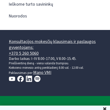
Ieškome turto savininkų
Nuorodos
Konsultacijos mokesčių klausimais ir paslaugos
gyventojams:
+370 5 260 5060
Darbo laikas: I-IV 8.00-17.00, V 8.00-15.45.
Prieššventinę dieną - viena valanda trumpiau.
Kiekvieno mėnesio antrą penktadienį 8.00 val. - 12.00 val.
Mano VMI
Paklausimas per
Valstybinė mokesčių inspekcija prie Lietuvos
U