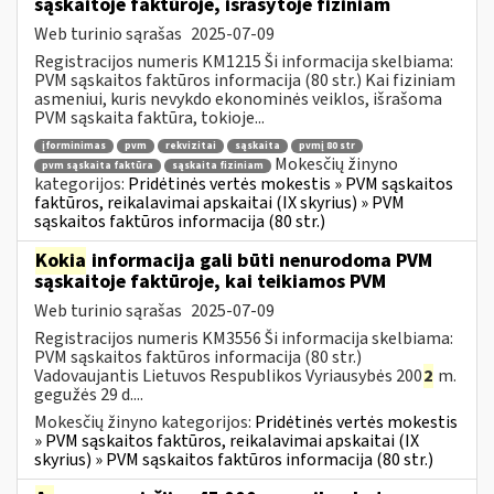
sąskaitoje faktūroje, išrašytoje fiziniam
Web turinio sąrašas
2025-07-09
Registracijos numeris KM1215 Ši informacija skelbiama:
PVM sąskaitos faktūros informacija (80 str.) Kai fiziniam
asmeniui, kuris nevykdo ekonominės veiklos, išrašoma
PVM sąskaita faktūra, tokioje...
įforminimas
pvm
rekvizitai
sąskaita
pvmį 80 str
Mokesčių žinyno
pvm sąskaita faktūra
sąskaita fiziniam
kategorijos:
Pridėtinės vertės mokestis » PVM sąskaitos
faktūros, reikalavimai apskaitai (IX skyrius) » PVM
sąskaitos faktūros informacija (80 str.)
Kokia
informacija gali būti nenurodoma PVM
sąskaitoje faktūroje, kai teikiamos PVM
Web turinio sąrašas
2025-07-09
Registracijos numeris KM3556 Ši informacija skelbiama:
PVM sąskaitos faktūros informacija (80 str.)
Vadovaujantis Lietuvos Respublikos Vyriausybės 200
2
m.
gegužės 29 d....
Mokesčių žinyno kategorijos:
Pridėtinės vertės mokestis
» PVM sąskaitos faktūros, reikalavimai apskaitai (IX
skyrius) » PVM sąskaitos faktūros informacija (80 str.)