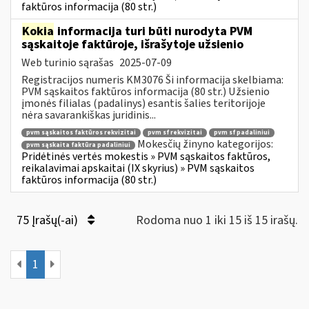
faktūros informacija (80 str.)
Kokia
informacija turi būti nurodyta PVM
sąskaitoje faktūroje, išrašytoje užsienio
Web turinio sąrašas
2025-07-09
Registracijos numeris KM3076 Ši informacija skelbiama:
PVM sąskaitos faktūros informacija (80 str.) Užsienio
įmonės filialas (padalinys) esantis šalies teritorijoje
nėra savarankiškas juridinis...
pvm sąskaitos faktūros rekvizitai
pvm sf rekvizitai
pvm sf padaliniui
Mokesčių žinyno kategorijos:
pvm sąskaita faktūra padaliniui
Pridėtinės vertės mokestis » PVM sąskaitos faktūros,
reikalavimai apskaitai (IX skyrius) » PVM sąskaitos
faktūros informacija (80 str.)
75 Įrašų(-ai)
Rodoma nuo 1 iki 15 iš 15 irašų.
1