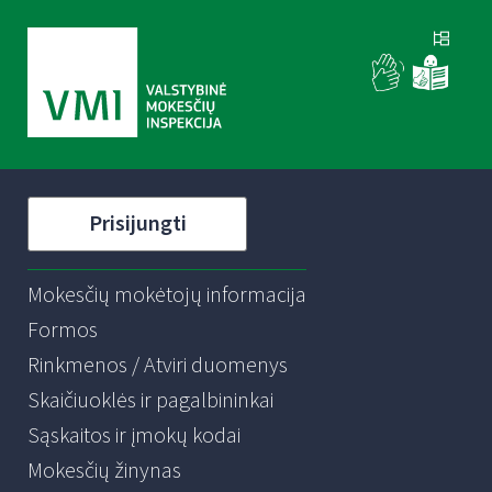
Prisijungti
Mokesčių mokėtojų informacija
Formos
Rinkmenos / Atviri duomenys
Skaičiuoklės ir pagalbininkai
Sąskaitos ir įmokų kodai
Mokesčių žinynas