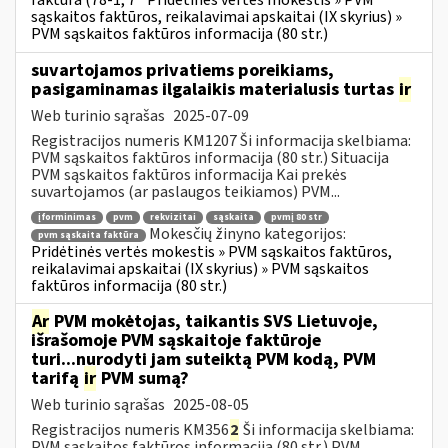
faktūra (78-1, 7
Pridėtinės vertės mokestis » PVM
sąskaitos faktūros, reikalavimai apskaitai (IX skyrius) »
PVM sąskaitos faktūros informacija (80 str.)
suvartojamos privatiems poreikiams,
pasigaminamas ilgalaikis materialusis turtas
ir
Web turinio sąrašas
2025-07-09
Registracijos numeris KM1207 Ši informacija skelbiama:
PVM sąskaitos faktūros informacija (80 str.) Situacija
PVM sąskaitos faktūros informacija Kai prekės
suvartojamos (ar paslaugos teikiamos) PVM...
įforminimas
pvm
rekvizitai
sąskaita
pvmį 80 str
Mokesčių žinyno kategorijos:
pvm sąskaita faktūra
Pridėtinės vertės mokestis » PVM sąskaitos faktūros,
reikalavimai apskaitai (IX skyrius) » PVM sąskaitos
faktūros informacija (80 str.)
Ar
PVM mokėtojas, taikantis SVS Lietuvoje,
išrašomoje PVM sąskaitoje faktūroje
turi...nurodyti jam suteiktą PVM kodą, PVM
tarifą
ir
PVM sumą?
Web turinio sąrašas
2025-08-05
Registracijos numeris KM356
2
Ši informacija skelbiama:
PVM sąskaitos faktūros informacija (80 str.) PVM