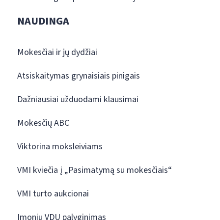
NAUDINGA
Mokesčiai ir jų dydžiai
Atsiskaitymas grynaisiais pinigais
Dažniausiai užduodami klausimai
Mokesčių ABC
Viktorina moksleiviams
VMI kviečia į „Pasimatymą su mokesčiais“
VMI turto aukcionai
Įmonių VDU palyginimas