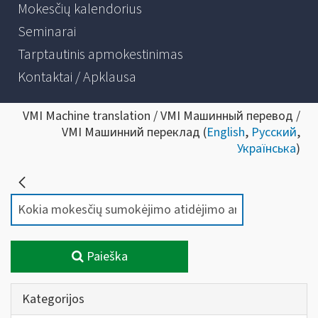
Mokesčių kalendorius
Seminarai
Tarptautinis apmokestinimas
Kontaktai / Apklausa
VMI Machine translation / VMI Машинный перевод /
VMI Машинний переклад (
English
,
Русский
,
Українська
)
Paieška
Kategorijos