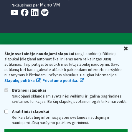
Mano VMI
Paklausimas per
Valstybinė mokesčių inspekcija prie Lietuvos
U
Respublikos finansų ministerijos
Šioje svetainėje naudojami slapukai
(angl. cookies). Būtinieji
slapukai įdiegiami automatiškai ir jiems nėra reikalingas Jūsų
Biudžetinė įstaiga. Juridinio asmens kodas — 188659752,
sutikimas. Taip pat galite sutikti ir su kitų slapukų naudojimu. Savo
adresas: Vasario 16-osios g. 14, 01107 Vilnius, Lietuva, el.paštas:
sutikimą bet kada galėsite atšaukti pakeisdami interneto naršyklės
vmi@vmi.lt
, E. pristatymo dėžutės adresas 188659752
nustatymus ir ištrindami įrašytus slapukus. Daugiau informacijos
Duomenys apie Valstybinę mokesčių inspekciją prie Lietuvos
Slapukų politika
;
Privatumo politika.
Respublikos finansų ministerijos kaupiami ir saugomi Juridinių
asmenų registre
Būtinieji slapukai
Naudojami sklandžiam svetainės veikimui ir įgalina pagrindines
svetainės funkcijas. Be šių slapukų svetainė negali tinkamai veikti.
Analitiniai slapukai
Renka statistinę informaciją apie svetainės naudojimą ir
naudojami Jūsų naršymo patirties gerinimui.