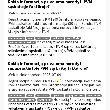
Kokią informaciją privaloma nurodyti PVM
sąskaitoje faktūroje?
Web turinio sąrašas
2026-04-27
Registracijos numeris KM1209 Ši informacija skelbiama:
PVM sąskaitos faktūros informacija (80 str.) Bendra PVM
sąskaitoje faktūroje privaloma nurodyti informacija:
Atvejis / informacija PVM...
įforminimas
pvm
rekvizitai
sąskaita
pvmį 80 str
Mokesčių žinyno kategorijos:
pvm sąskaita faktūra
Pridėtinės vertės mokestis » PVM sąskaitos faktūros,
reikalavimai apskaitai (IX skyrius) » PVM sąskaitos
faktūros informacija (80 str.)
Kokią informaciją privaloma nurodyti
supaprastintoje PVM sąskaitų faktūroje?
Web turinio sąrašas
2025-07-09
Registracijos numeris KM121
2
Ši informacija skelbiama:
PVM sąskaitos faktūros informacija (80 str.) Atvejais, kai
išrašoma supaprastinta PVM sąskaita faktūra, joje turi...
įforminimas
pvm
rekvizitai
sąskaita
supaprastinta
pvmį 80 str
Mokesčių žinyno kategorijos:
pvm sąskaita faktūra
pvmį 79 str
Pridėtinės vertės mokestis » PVM sąskaitos faktūros,
reikalavimai apskaitai (IX skyrius) » PVM sąskaitos