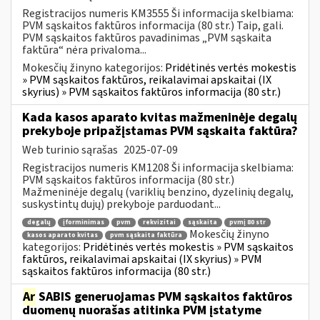
Registracijos numeris KM3555 Ši informacija skelbiama:
PVM sąskaitos faktūros informacija (80 str.) Taip, gali.
PVM sąskaitos faktūros pavadinimas „PVM sąskaita
faktūra“ nėra privaloma...
Mokesčių žinyno kategorijos:
Pridėtinės vertės mokestis
» PVM sąskaitos faktūros, reikalavimai apskaitai (IX
skyrius) » PVM sąskaitos faktūros informacija (80 str.)
Kada kasos aparato kvitas mažmeninėje degalų
prekyboje pripažįstamas PVM sąskaita faktūra?
Web turinio sąrašas
2025-07-09
Registracijos numeris KM1208 Ši informacija skelbiama:
PVM sąskaitos faktūros informacija (80 str.)
Mažmeninėje degalų (variklių benzino, dyzelinių degalų,
suskystintų dujų) prekyboje parduodant...
degalų
įforminimas
pvm
rekvizitai
sąskaita
pvmį 80 str
Mokesčių žinyno
kasos aparato kvitas
pvm sąskaita faktūra
kategorijos:
Pridėtinės vertės mokestis » PVM sąskaitos
faktūros, reikalavimai apskaitai (IX skyrius) » PVM
sąskaitos faktūros informacija (80 str.)
Ar
SABIS generuojamas PVM sąskaitos faktūros
duomenų nuorašas atitinka PVM įstatyme