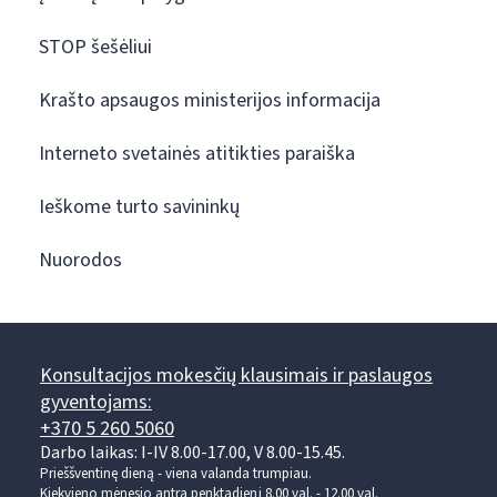
STOP šešėliui
Krašto apsaugos ministerijos informacija
Interneto svetainės atitikties paraiška
Ieškome turto savininkų
Nuorodos
Konsultacijos mokesčių klausimais ir paslaugos
gyventojams:
+370 5 260 5060
Darbo laikas: I-IV 8.00-17.00, V 8.00-15.45.
Prieššventinę dieną - viena valanda trumpiau.
Kiekvieno mėnesio antrą penktadienį 8.00 val. - 12.00 val.