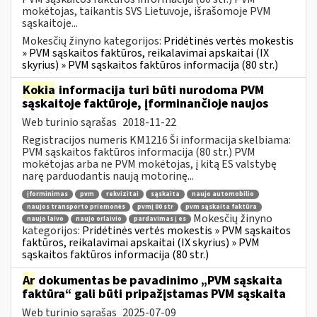
mokėtojas, taikantis SVS Lietuvoje, išrašomoje PVM
sąskaitoje...
Mokesčių žinyno kategorijos:
Pridėtinės vertės mokestis
» PVM sąskaitos faktūros, reikalavimai apskaitai (IX
skyrius) » PVM sąskaitos faktūros informacija (80 str.)
Kokia
informacija turi būti nurodoma PVM
sąskaitoje faktūroje, įforminančioje naujos
Web turinio sąrašas
2018-11-22
Registracijos numeris KM1216 Ši informacija skelbiama:
PVM sąskaitos faktūros informacija (80 str.) PVM
mokėtojas arba ne PVM mokėtojas, į kitą ES valstybę
narę parduodantis naują motorinę...
įforminimas
pvm
rekvizitai
sąskaita
naujo automobilio
naujos transporto priemonės
pvmį 80 str
pvm sąskaita faktūra
Mokesčių žinyno
naujo laivo
naujo orlaivio
pardavimas į es
kategorijos:
Pridėtinės vertės mokestis » PVM sąskaitos
faktūros, reikalavimai apskaitai (IX skyrius) » PVM
sąskaitos faktūros informacija (80 str.)
Ar
dokumentas be pavadinimo „PVM sąskaita
faktūra“ gali būti pripažįstamas PVM sąskaita
Web turinio sąrašas
2025-07-09