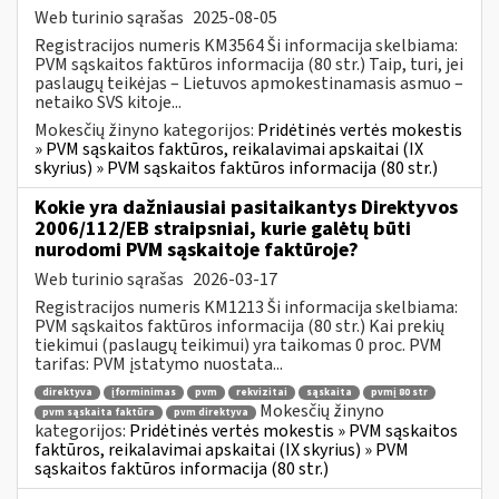
Web turinio sąrašas
2025-08-05
Registracijos numeris KM3564 Ši informacija skelbiama:
PVM sąskaitos faktūros informacija (80 str.) Taip, turi, jei
paslaugų teikėjas – Lietuvos apmokestinamasis asmuo –
netaiko SVS kitoje...
Mokesčių žinyno kategorijos:
Pridėtinės vertės mokestis
» PVM sąskaitos faktūros, reikalavimai apskaitai (IX
skyrius) » PVM sąskaitos faktūros informacija (80 str.)
Kokie yra dažniausiai pasitaikantys Direktyvos
2006/112/EB straipsniai, kurie galėtų būti
nurodomi PVM sąskaitoje faktūroje?
Web turinio sąrašas
2026-03-17
Registracijos numeris KM1213 Ši informacija skelbiama:
PVM sąskaitos faktūros informacija (80 str.) Kai prekių
tiekimui (paslaugų teikimui) yra taikomas 0 proc. PVM
tarifas: PVM įstatymo nuostata...
direktyva
įforminimas
pvm
rekvizitai
sąskaita
pvmį 80 str
Mokesčių žinyno
pvm sąskaita faktūra
pvm direktyva
kategorijos:
Pridėtinės vertės mokestis » PVM sąskaitos
faktūros, reikalavimai apskaitai (IX skyrius) » PVM
sąskaitos faktūros informacija (80 str.)