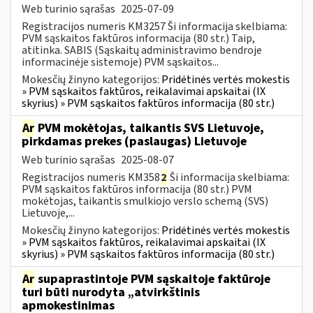
Web turinio sąrašas
2025-07-09
Registracijos numeris KM3257 Ši informacija skelbiama:
PVM sąskaitos faktūros informacija (80 str.) Taip,
atitinka. SABIS (Sąskaitų administravimo bendroje
informacinėje sistemoje) PVM sąskaitos...
Mokesčių žinyno kategorijos:
Pridėtinės vertės mokestis
» PVM sąskaitos faktūros, reikalavimai apskaitai (IX
skyrius) » PVM sąskaitos faktūros informacija (80 str.)
Ar
PVM mokėtojas, taikantis SVS Lietuvoje,
pirkdamas prekes (paslaugas) Lietuvoje
Web turinio sąrašas
2025-08-07
Registracijos numeris KM358
2
Ši informacija skelbiama:
PVM sąskaitos faktūros informacija (80 str.) PVM
mokėtojas, taikantis smulkiojo verslo schemą (SVS)
Lietuvoje,...
Mokesčių žinyno kategorijos:
Pridėtinės vertės mokestis
» PVM sąskaitos faktūros, reikalavimai apskaitai (IX
skyrius) » PVM sąskaitos faktūros informacija (80 str.)
Ar
supaprastintoje PVM sąskaitoje faktūroje
turi būti nurodyta „atvirkštinis
apmokestinimas