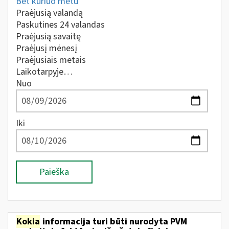
Bet kuriuo metu
Praėjusią valandą
Paskutines 24 valandas
Praėjusią savaitę
Praėjusį mėnesį
Praėjusiais metais
Laikotarpyje…
Nuo
Iki
Paieška
Kokia
informacija turi būti nurodyta PVM