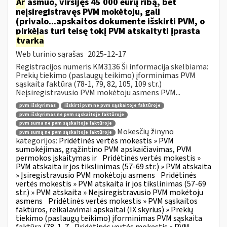
Ar
asmuo, viršijęs 45 000 eurų ribą, bet
neįsiregistravęs PVM mokėtoju, gali
(privalo...apskaitos dokumente išskirti PVM, o
pirkėjas turi teisę tokį PVM atskaityti įprasta
tvarka
Web turinio sąrašas
2025-12-17
Registracijos numeris KM3136 Ši informacija skelbiama:
Prekių tiekimo (paslaugų teikimo) įforminimas PVM
sąskaita faktūra (78-1, 79, 82, 105, 109 str.)
Neįsiregistravusio PVM mokėtoju asmens PVM...
pvm išskyrimas
išskirti pvm ne pvm sąskaitoje faktūroje
pvm išskyrimas ne pvm sąskaitoje faktūroje
pvm suma ne pvm sąskaitoje faktūroje
Mokesčių žinyno
pvm sumą ne pvm sąskaitoje faktūroje
kategorijos:
Pridėtinės vertės mokestis » PVM
sumokėjimas, grąžintino PVM apskaičiavimas, PVM
permokos įskaitymas ir
Pridėtinės vertės mokestis »
PVM atskaita ir jos tikslinimas (57-69 str.) » PVM atskaita
» Įsiregistravusio PVM mokėtoju asmens
Pridėtinės
vertės mokestis » PVM atskaita ir jos tikslinimas (57-69
str.) » PVM atskaita » Neįsiregistravusio PVM mokėtoju
asmens
Pridėtinės vertės mokestis » PVM sąskaitos
faktūros, reikalavimai apskaitai (IX skyrius) » Prekių
tiekimo (paslaugų teikimo) įforminimas PVM sąskaita