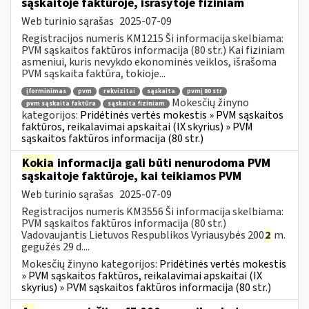
sąskaitoje faktūroje, išrašytoje fiziniam
Web turinio sąrašas
2025-07-09
Registracijos numeris KM1215 Ši informacija skelbiama:
PVM sąskaitos faktūros informacija (80 str.) Kai fiziniam
asmeniui, kuris nevykdo ekonominės veiklos, išrašoma
PVM sąskaita faktūra, tokioje...
įforminimas
pvm
rekvizitai
sąskaita
pvmį 80 str
Mokesčių žinyno
pvm sąskaita faktūra
sąskaita fiziniam
kategorijos:
Pridėtinės vertės mokestis » PVM sąskaitos
faktūros, reikalavimai apskaitai (IX skyrius) » PVM
sąskaitos faktūros informacija (80 str.)
Kokia
informacija gali būti nenurodoma PVM
sąskaitoje faktūroje, kai teikiamos PVM
Web turinio sąrašas
2025-07-09
Registracijos numeris KM3556 Ši informacija skelbiama:
PVM sąskaitos faktūros informacija (80 str.)
Vadovaujantis Lietuvos Respublikos Vyriausybės 200
2
m.
gegužės 29 d....
Mokesčių žinyno kategorijos:
Pridėtinės vertės mokestis
» PVM sąskaitos faktūros, reikalavimai apskaitai (IX
skyrius) » PVM sąskaitos faktūros informacija (80 str.)