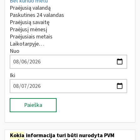
Bet kuriuo metu
Praėjusią valandą
Paskutines 24 valandas
Praėjusią savaitę
Praėjusį mėnesį
Praėjusiais metais
Laikotarpyje…
Nuo
Iki
Paieška
Kokia
informacija turi būti nurodyta PVM