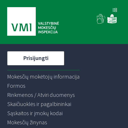
Prisijungti
Mokesčių mokėtojų informacija
Formos
Rinkmenos / Atviri duomenys
Skaičiuoklės ir pagalbininkai
Sąskaitos ir įmokų kodai
Mokesčių žinynas