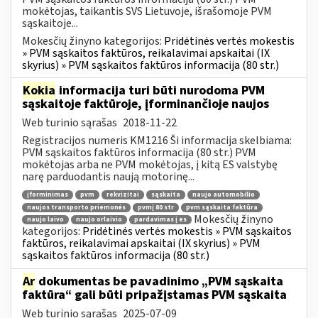
mokėtojas, taikantis SVS Lietuvoje, išrašomoje PVM
sąskaitoje...
Mokesčių žinyno kategorijos:
Pridėtinės vertės mokestis
» PVM sąskaitos faktūros, reikalavimai apskaitai (IX
skyrius) » PVM sąskaitos faktūros informacija (80 str.)
Kokia
informacija turi būti nurodoma PVM
sąskaitoje faktūroje, įforminančioje naujos
Web turinio sąrašas
2018-11-22
Registracijos numeris KM1216 Ši informacija skelbiama:
PVM sąskaitos faktūros informacija (80 str.) PVM
mokėtojas arba ne PVM mokėtojas, į kitą ES valstybę
narę parduodantis naują motorinę...
įforminimas
pvm
rekvizitai
sąskaita
naujo automobilio
naujos transporto priemonės
pvmį 80 str
pvm sąskaita faktūra
Mokesčių žinyno
naujo laivo
naujo orlaivio
pardavimas į es
kategorijos:
Pridėtinės vertės mokestis » PVM sąskaitos
faktūros, reikalavimai apskaitai (IX skyrius) » PVM
sąskaitos faktūros informacija (80 str.)
Ar
dokumentas be pavadinimo „PVM sąskaita
faktūra“ gali būti pripažįstamas PVM sąskaita
Web turinio sąrašas
2025-07-09