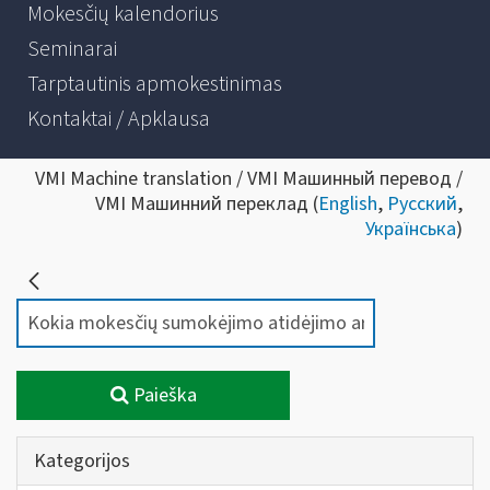
Mokesčių kalendorius
Seminarai
Tarptautinis apmokestinimas
Kontaktai / Apklausa
VMI Machine translation / VMI Машинный перевод /
VMI Машинний переклад (
English
,
Русский
,
Українська
)
Paieška
Kategorijos