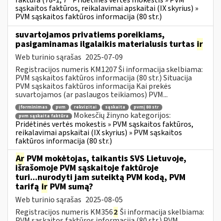
faktūra (78-1, 7
Pridėtinės vertės mokestis » PVM
sąskaitos faktūros, reikalavimai apskaitai (IX skyrius) »
PVM sąskaitos faktūros informacija (80 str.)
suvartojamos privatiems poreikiams,
pasigaminamas ilgalaikis materialusis turtas
ir
Web turinio sąrašas
2025-07-09
Registracijos numeris KM1207 Ši informacija skelbiama:
PVM sąskaitos faktūros informacija (80 str.) Situacija
PVM sąskaitos faktūros informacija Kai prekės
suvartojamos (ar paslaugos teikiamos) PVM...
įforminimas
pvm
rekvizitai
sąskaita
pvmį 80 str
Mokesčių žinyno kategorijos:
pvm sąskaita faktūra
Pridėtinės vertės mokestis » PVM sąskaitos faktūros,
reikalavimai apskaitai (IX skyrius) » PVM sąskaitos
faktūros informacija (80 str.)
Ar
PVM mokėtojas, taikantis SVS Lietuvoje,
išrašomoje PVM sąskaitoje faktūroje
turi...nurodyti jam suteiktą PVM kodą, PVM
tarifą
ir
PVM sumą?
Web turinio sąrašas
2025-08-05
Registracijos numeris KM356
2
Ši informacija skelbiama:
PVM sąskaitos faktūros informacija (80 str.) PVM