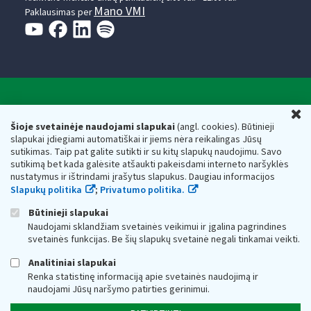
Mano VMI
Paklausimas per
Valstybinė mokesčių inspekcija prie Lietuvos
U
Respublikos finansų ministerijos
Šioje svetainėje naudojami slapukai
(angl. cookies). Būtinieji
slapukai įdiegiami automatiškai ir jiems nėra reikalingas Jūsų
Biudžetinė įstaiga. Juridinio asmens kodas — 188659752,
sutikimas. Taip pat galite sutikti ir su kitų slapukų naudojimu. Savo
adresas: Vasario 16-osios g. 14, 01107 Vilnius, Lietuva, el.paštas:
sutikimą bet kada galėsite atšaukti pakeisdami interneto naršyklės
vmi@vmi.lt
, E. pristatymo dėžutės adresas 188659752
nustatymus ir ištrindami įrašytus slapukus. Daugiau informacijos
Duomenys apie Valstybinę mokesčių inspekciją prie Lietuvos
Slapukų politika
;
Privatumo politika.
Respublikos finansų ministerijos kaupiami ir saugomi Juridinių
asmenų registre
Būtinieji slapukai
Naudojami sklandžiam svetainės veikimui ir įgalina pagrindines
svetainės funkcijas. Be šių slapukų svetainė negali tinkamai veikti.
Analitiniai slapukai
Renka statistinę informaciją apie svetainės naudojimą ir
naudojami Jūsų naršymo patirties gerinimui.