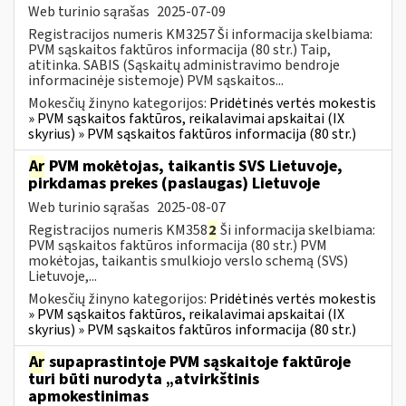
Web turinio sąrašas
2025-07-09
Registracijos numeris KM3257 Ši informacija skelbiama:
PVM sąskaitos faktūros informacija (80 str.) Taip,
atitinka. SABIS (Sąskaitų administravimo bendroje
informacinėje sistemoje) PVM sąskaitos...
Mokesčių žinyno kategorijos:
Pridėtinės vertės mokestis
» PVM sąskaitos faktūros, reikalavimai apskaitai (IX
skyrius) » PVM sąskaitos faktūros informacija (80 str.)
Ar
PVM mokėtojas, taikantis SVS Lietuvoje,
pirkdamas prekes (paslaugas) Lietuvoje
Web turinio sąrašas
2025-08-07
Registracijos numeris KM358
2
Ši informacija skelbiama:
PVM sąskaitos faktūros informacija (80 str.) PVM
mokėtojas, taikantis smulkiojo verslo schemą (SVS)
Lietuvoje,...
Mokesčių žinyno kategorijos:
Pridėtinės vertės mokestis
» PVM sąskaitos faktūros, reikalavimai apskaitai (IX
skyrius) » PVM sąskaitos faktūros informacija (80 str.)
Ar
supaprastintoje PVM sąskaitoje faktūroje
turi būti nurodyta „atvirkštinis
apmokestinimas