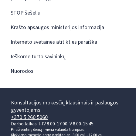
STOP šešėliui
Krašto apsaugos ministerijos informacija
Interneto svetainės atitikties paraiška
Ieškome turto savininkų
Nuorodos
Konsultacijos mokesčių klausimais ir paslaugos
gyventojams:
+370 5 260 5060
Darbo laikas: I-IV 8.00-17.00, V 8.00-15.45.
Prieššventinę dieną - viena valanda trumpiau.
Kiekvieno mėnesio antrą penktadienį 8.00 val. - 12.00 val.