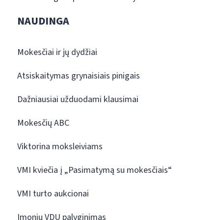
NAUDINGA
Mokesčiai ir jų dydžiai
Atsiskaitymas grynaisiais pinigais
Dažniausiai užduodami klausimai
Mokesčių ABC
Viktorina moksleiviams
VMI kviečia į „Pasimatymą su mokesčiais“
VMI turto aukcionai
Įmonių VDU palyginimas