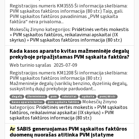
Registracijos numeris KM3555 Ši informacija skelbiama:
PVM sąskaitos faktūros informacija (80 str.) Taip, gali.
PVM sąskaitos faktūros pavadinimas „PVM sąskaita
faktūra“ nėra privaloma...
Mokesčių žinyno kategorijos:
Pridėtinės vertės mokestis
» PVM sąskaitos faktūros, reikalavimai apskaitai (IX
skyrius) » PVM sąskaitos faktūros informacija (80 str.)
Kada kasos aparato kvitas mažmeninėje degalų
prekyboje pripažįstamas PVM sąskaita faktūra?
Web turinio sąrašas
2025-07-09
Registracijos numeris KM1208 Ši informacija skelbiama:
PVM sąskaitos faktūros informacija (80 str.)
Mažmeninėje degalų (variklių benzino, dyzelinių degalų,
suskystintų dujų) prekyboje parduodant...
degalų
įforminimas
pvm
rekvizitai
sąskaita
pvmį 80 str
Mokesčių žinyno
kasos aparato kvitas
pvm sąskaita faktūra
kategorijos:
Pridėtinės vertės mokestis » PVM sąskaitos
faktūros, reikalavimai apskaitai (IX skyrius) » PVM
sąskaitos faktūros informacija (80 str.)
Ar
SABIS generuojamas PVM sąskaitos faktūros
duomenų nuorašas atitinka PVM įstatyme