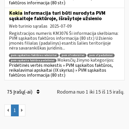
faktūros informacija (80 str.)
Kokia
informacija turi būti nurodyta PVM
sąskaitoje faktūroje, išrašytoje užsienio
Web turinio sąrašas
2025-07-09
Registracijos numeris KM3076 Ši informacija skelbiama:
PVM sąskaitos faktūros informacija (80 str.) Užsienio
įmonės filialas (padalinys) esantis šalies teritorijoje
nėra savarankiškas juridinis...
pvm sąskaitos faktūros rekvizitai
pvm sf rekvizitai
pvm sf padaliniui
Mokesčių žinyno kategorijos:
pvm sąskaita faktūra padaliniui
Pridėtinės vertės mokestis » PVM sąskaitos faktūros,
reikalavimai apskaitai (IX skyrius) » PVM sąskaitos
faktūros informacija (80 str.)
75 Įrašų(-ai)
Rodoma nuo 1 iki 15 iš 15 irašų.
1