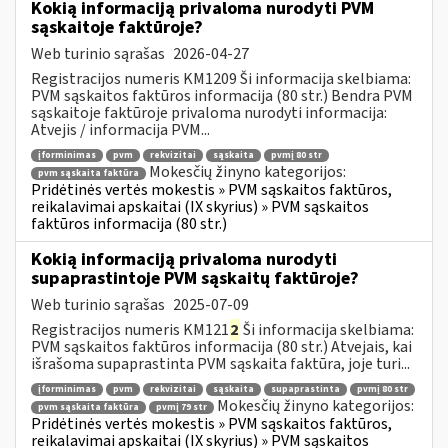
Kokią informaciją privaloma nurodyti PVM
sąskaitoje faktūroje?
Web turinio sąrašas
2026-04-27
Registracijos numeris KM1209 Ši informacija skelbiama:
PVM sąskaitos faktūros informacija (80 str.) Bendra PVM
sąskaitoje faktūroje privaloma nurodyti informacija:
Atvejis / informacija PVM...
įforminimas
pvm
rekvizitai
sąskaita
pvmį 80 str
Mokesčių žinyno kategorijos:
pvm sąskaita faktūra
Pridėtinės vertės mokestis » PVM sąskaitos faktūros,
reikalavimai apskaitai (IX skyrius) » PVM sąskaitos
faktūros informacija (80 str.)
Kokią informaciją privaloma nurodyti
supaprastintoje PVM sąskaitų faktūroje?
Web turinio sąrašas
2025-07-09
Registracijos numeris KM121
2
Ši informacija skelbiama:
PVM sąskaitos faktūros informacija (80 str.) Atvejais, kai
išrašoma supaprastinta PVM sąskaita faktūra, joje turi...
įforminimas
pvm
rekvizitai
sąskaita
supaprastinta
pvmį 80 str
Mokesčių žinyno kategorijos:
pvm sąskaita faktūra
pvmį 79 str
Pridėtinės vertės mokestis » PVM sąskaitos faktūros,
reikalavimai apskaitai (IX skyrius) » PVM sąskaitos