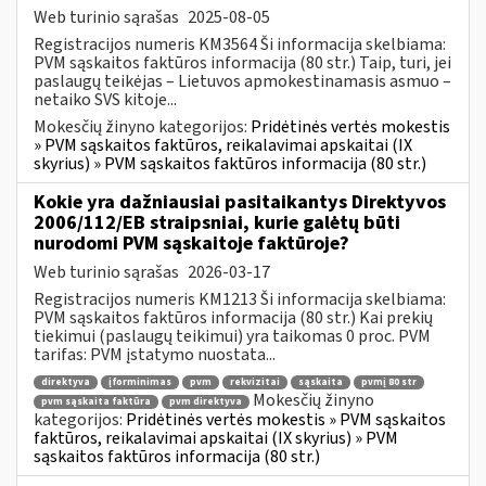
Web turinio sąrašas
2025-08-05
Registracijos numeris KM3564 Ši informacija skelbiama:
PVM sąskaitos faktūros informacija (80 str.) Taip, turi, jei
paslaugų teikėjas – Lietuvos apmokestinamasis asmuo –
netaiko SVS kitoje...
Mokesčių žinyno kategorijos:
Pridėtinės vertės mokestis
» PVM sąskaitos faktūros, reikalavimai apskaitai (IX
skyrius) » PVM sąskaitos faktūros informacija (80 str.)
Kokie yra dažniausiai pasitaikantys Direktyvos
2006/112/EB straipsniai, kurie galėtų būti
nurodomi PVM sąskaitoje faktūroje?
Web turinio sąrašas
2026-03-17
Registracijos numeris KM1213 Ši informacija skelbiama:
PVM sąskaitos faktūros informacija (80 str.) Kai prekių
tiekimui (paslaugų teikimui) yra taikomas 0 proc. PVM
tarifas: PVM įstatymo nuostata...
direktyva
įforminimas
pvm
rekvizitai
sąskaita
pvmį 80 str
Mokesčių žinyno
pvm sąskaita faktūra
pvm direktyva
kategorijos:
Pridėtinės vertės mokestis » PVM sąskaitos
faktūros, reikalavimai apskaitai (IX skyrius) » PVM
sąskaitos faktūros informacija (80 str.)