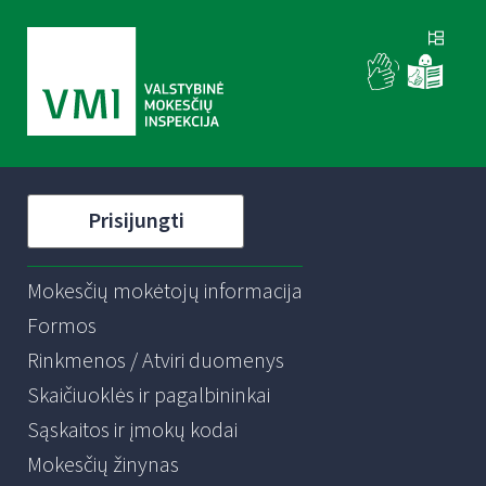
Prisijungti
Mokesčių mokėtojų informacija
Formos
Rinkmenos / Atviri duomenys
Skaičiuoklės ir pagalbininkai
Sąskaitos ir įmokų kodai
Mokesčių žinynas