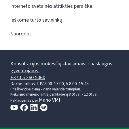
Interneto svetainės atitikties paraiška
Ieškome turto savininkų
Nuorodos
Konsultacijos mokesčių klausimais ir paslaugos
gyventojams:
+370 5 260 5060
Darbo laikas: I-IV 8.00-17.00, V 8.00-15.45.
Prieššventinę dieną - viena valanda trumpiau.
Kiekvieno mėnesio antrą penktadienį 8.00 val. - 12.00 val.
Mano VMI
Paklausimas per