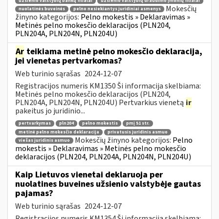
užsienio valstybių bankų filialai
užsienio valstybių draudimo įmonių filialai
Mokesčių
nuolatinės buveinės
pelno nesiekiantys juridiniai asmenys
žinyno kategorijos:
Pelno mokestis » Deklaravimas »
Metinės pelno mokesčio deklaracijos (PLN204,
PLN204A, PLN204N, PLN204U)
Ar
teikiama metinė pelno mokesčio deklaracija,
jei vienetas pertvarkomas?
Web turinio sąrašas
2024-12-07
Registracijos numeris KM1350 Ši informacija skelbiama:
Metinės pelno mokesčio deklaracijos (PLN204,
PLN204A, PLN204N, PLN204U) Pertvarkius vienetą
ir
pakeitus jo juridinio...
pertvarkymas
pln204
pelno mokestis
pmį 51 str.
metinė pelno mokesčio deklaracija
privatusis juridinis asmuo
Mokesčių žinyno kategorijos:
Pelno
viešas juridinis asmuo
mokestis » Deklaravimas » Metinės pelno mokesčio
deklaracijos (PLN204, PLN204A, PLN204N, PLN204U)
Kaip Lietuvos vienetai deklaruoja per
nuolatines buveines užsienio valstybėje gautas
pajamas?
Web turinio sąrašas
2024-12-07
Registracijos numeris KM1354 Ši informacija skelbiama: