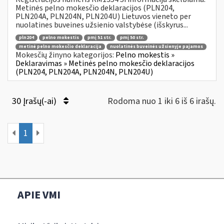
Metinės pelno mokesčio deklaracijos (PLN204,
PLN204A, PLN204N, PLN204U) Lietuvos vieneto per
nuolatines buveines užsienio valstybėse (išskyrus...
pln204
pelno mokestis
pmį 51 str.
pmį 50 str.
metinė pelno mokesčio deklaracija
nuolatinės buveinės užsienyje pajamos
Mokesčių žinyno kategorijos:
Pelno mokestis »
Deklaravimas » Metinės pelno mokesčio deklaracijos
(PLN204, PLN204A, PLN204N, PLN204U)
30 Įrašų(-ai)
Rodoma nuo 1 iki 6 iš 6 irašų.
1
APIE VMI