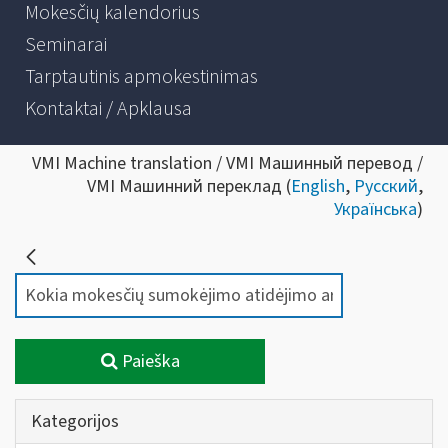
Mokesčių kalendorius
Seminarai
Tarptautinis apmokestinimas
Kontaktai / Apklausa
VMI Machine translation / VMI Машинный перевод /
VMI Машинний переклад (
English
,
Русский
,
Українська
)
Paieška
Kategorijos