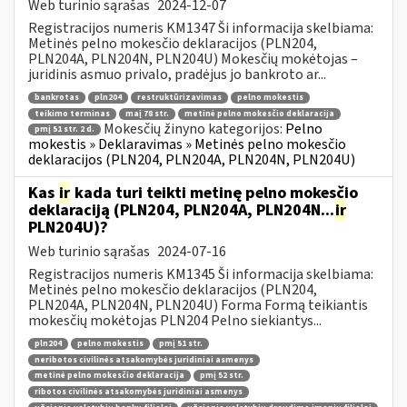
Web turinio sąrašas
2024-12-07
Registracijos numeris KM1347 Ši informacija skelbiama:
Metinės pelno mokesčio deklaracijos (PLN204,
PLN204A, PLN204N, PLN204U) Mokesčių mokėtojas –
juridinis asmuo privalo, pradėjus jo bankroto ar...
bankrotas
pln204
restruktūrizavimas
pelno mokestis
teikimo terminas
maį 78 str.
metinė pelno mokesčio deklaracija
Mokesčių žinyno kategorijos:
Pelno
pmį 51 str. 2 d.
mokestis » Deklaravimas » Metinės pelno mokesčio
deklaracijos (PLN204, PLN204A, PLN204N, PLN204U)
Kas
ir
kada turi teikti metinę pelno mokesčio
deklaraciją (PLN204, PLN204A, PLN204N...
ir
PLN204U)?
Web turinio sąrašas
2024-07-16
Registracijos numeris KM1345 Ši informacija skelbiama:
Metinės pelno mokesčio deklaracijos (PLN204,
PLN204A, PLN204N, PLN204U) Forma Formą teikiantis
mokesčių mokėtojas PLN204 Pelno siekiantys...
pln204
pelno mokestis
pmį 51 str.
neribotos civilinės atsakomybės juridiniai asmenys
metinė pelno mokesčio deklaracija
pmį 52 str.
ribotos civilinės atsakomybės juridiniai asmenys