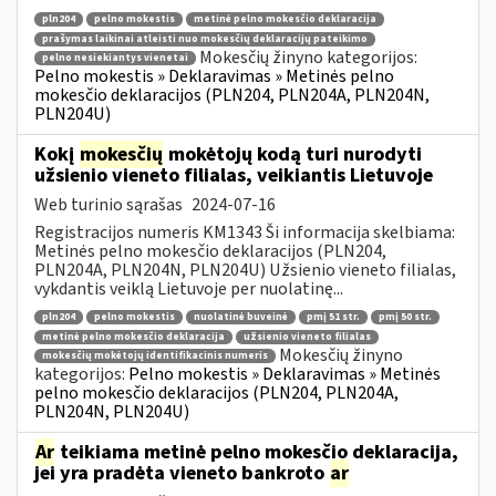
pln204
pelno mokestis
metinė pelno mokesčio deklaracija
prašymas laikinai atleisti nuo mokesčių deklaracijų pateikimo
Mokesčių žinyno kategorijos:
pelno nesiekiantys vienetai
Pelno mokestis » Deklaravimas » Metinės pelno
mokesčio deklaracijos (PLN204, PLN204A, PLN204N,
PLN204U)
Kokį
mokesčių
mokėtojų kodą turi nurodyti
užsienio vieneto filialas, veikiantis Lietuvoje
Web turinio sąrašas
2024-07-16
Registracijos numeris KM1343 Ši informacija skelbiama:
Metinės pelno mokesčio deklaracijos (PLN204,
PLN204A, PLN204N, PLN204U) Užsienio vieneto filialas,
vykdantis veiklą Lietuvoje per nuolatinę...
pln204
pelno mokestis
nuolatinė buveinė
pmį 51 str.
pmį 50 str.
metinė pelno mokesčio deklaracija
užsienio vieneto filialas
Mokesčių žinyno
mokesčių mokėtojų identifikacinis numeris
kategorijos:
Pelno mokestis » Deklaravimas » Metinės
pelno mokesčio deklaracijos (PLN204, PLN204A,
PLN204N, PLN204U)
Ar
teikiama metinė pelno mokesčio deklaracija,
jei yra pradėta vieneto bankroto
ar