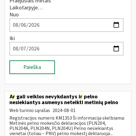
Praėjusiais metais
Laikotarpyje…
Nuo
Iki
Paieška
Ar
gali veiklos nevykdantys
ir
pelno
nesiekiantys asmenys neteikti metinių pelno
Web turinio sąrašas
2024-08-01
Registracijos numeris KM1353 Ši informacija skelbiama:
Metinės pelno mokesčio deklaracijos (PLN204,
PLN204A, PLN204N, PLN204U) Pelno nesiekiantys
vienetai (toliau – PNV) pelno mokestį deklaruoja...