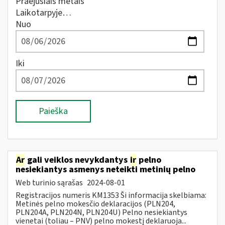
Praėjusiais metais
Laikotarpyje…
Nuo
Iki
Paieška
Ar
gali veiklos nevykdantys
ir
pelno
nesiekiantys asmenys neteikti metinių pelno
Web turinio sąrašas
2024-08-01
Registracijos numeris KM1353 Ši informacija skelbiama:
Metinės pelno mokesčio deklaracijos (PLN204,
PLN204A, PLN204N, PLN204U) Pelno nesiekiantys
vienetai (toliau – PNV) pelno mokestį deklaruoja...