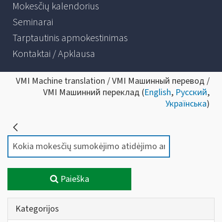
Mokesčių kalendorius
Seminarai
Tarptautinis apmokestinimas
Kontaktai / Apklausa
VMI Machine translation / VMI Машинный перевод /
VMI Машинний переклад (
English
,
Русский
,
Українська
)
Paieška
Kategorijos