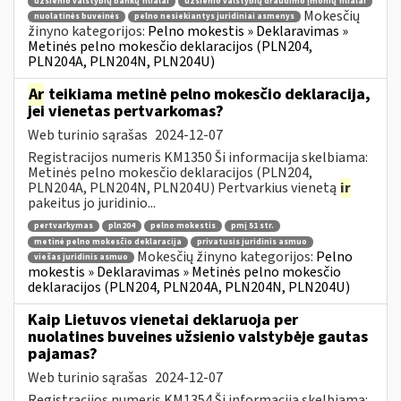
užsienio valstybių bankų filialai
užsienio valstybių draudimo įmonių filialai
Mokesčių
nuolatinės buveinės
pelno nesiekiantys juridiniai asmenys
žinyno kategorijos:
Pelno mokestis » Deklaravimas »
Metinės pelno mokesčio deklaracijos (PLN204,
PLN204A, PLN204N, PLN204U)
Ar
teikiama metinė pelno mokesčio deklaracija,
jei vienetas pertvarkomas?
Web turinio sąrašas
2024-12-07
Registracijos numeris KM1350 Ši informacija skelbiama:
Metinės pelno mokesčio deklaracijos (PLN204,
PLN204A, PLN204N, PLN204U) Pertvarkius vienetą
ir
pakeitus jo juridinio...
pertvarkymas
pln204
pelno mokestis
pmį 51 str.
metinė pelno mokesčio deklaracija
privatusis juridinis asmuo
Mokesčių žinyno kategorijos:
Pelno
viešas juridinis asmuo
mokestis » Deklaravimas » Metinės pelno mokesčio
deklaracijos (PLN204, PLN204A, PLN204N, PLN204U)
Kaip Lietuvos vienetai deklaruoja per
nuolatines buveines užsienio valstybėje gautas
pajamas?
Web turinio sąrašas
2024-12-07
Registracijos numeris KM1354 Ši informacija skelbiama: