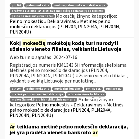
pln204
pelno mokestis
metinė pelno mokesčio deklaracija
prašymas laikinai atleisti nuo mokesčių deklaracijų pateikimo
Mokesčių žinyno kategorijos:
pelno nesiekiantys vienetai
Pelno mokestis » Deklaravimas » Metinės pelno
mokesčio deklaracijos (PLN204, PLN204A, PLN204N,
PLN204U)
Kokį
mokesčių
mokėtojų kodą turi nurodyti
užsienio vieneto filialas, veikiantis Lietuvoje
Web turinio sąrašas
2024-07-16
Registracijos numeris KM1343 Ši informacija skelbiama:
Metinės pelno mokesčio deklaracijos (PLN204,
PLN204A, PLN204N, PLN204U) Užsienio vieneto filialas,
vykdantis veiklą Lietuvoje per nuolatinę...
pln204
pelno mokestis
nuolatinė buveinė
pmį 51 str.
pmį 50 str.
metinė pelno mokesčio deklaracija
užsienio vieneto filialas
Mokesčių žinyno
mokesčių mokėtojų identifikacinis numeris
kategorijos:
Pelno mokestis » Deklaravimas » Metinės
pelno mokesčio deklaracijos (PLN204, PLN204A,
PLN204N, PLN204U)
Ar
teikiama metinė pelno mokesčio deklaracija,
jei yra pradėta vieneto bankroto
ar