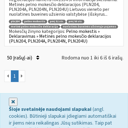
Metinės pelno mokesčio deklaracijos (PLN204,
PLN204A, PLN204N, PLN204U) Lietuvos vieneto per
nuolatines buveines užsienio valstybėse (išskyrus...
pln204
pelno mokestis
pmį 51 str.
pmį 50 str.
metinė pelno mokesčio deklaracija
nuolatinės buveinės užsienyje pajamos
Mokesčių žinyno kategorijos:
Pelno mokestis »
Deklaravimas » Metinės pelno mokesčio deklaracijos
(PLN204, PLN204A, PLN204N, PLN204U)
50 Įrašų(-ai)
Rodoma nuo 1 iki 6 iš 6 irašų.
1
Uždaryti
Šioje svetainėje naudojami slapukai
(angl.
cookies). Būtinieji slapukai įdiegiami automatiškai
ir jiems nėra reikalingas Jūsų sutikimas. Taip pat