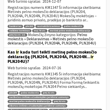
Web turinio sąrašas
2024-12-07
Registracijos numeris KM1347 Ši informacija skelbiama:
Metinės pelno mokesčio deklaracijos (PLN204,
PLN204A, PLN204N, PLN204U) Mokesčių mokėtojas –
juridinis asmuo privalo, pradėjus jo bankroto ar...
bankrotas
pln204
restruktūrizavimas
pelno mokestis
teikimo terminas
maį 78 str.
metinė pelno mokesčio deklaracija
Mokesčių žinyno kategorijos:
Pelno
pmį 51 str. 2 d.
mokestis » Deklaravimas » Metinės pelno mokesčio
deklaracijos (PLN204, PLN204A, PLN204N, PLN204U)
Kas
ir
kada turi teikti metinę pelno mokesčio
deklaraciją (PLN204, PLN204A, PLN204N...
ir
PLN204U)?
Web turinio sąrašas
2024-07-16
Registracijos numeris KM1345 Ši informacija skelbiama:
Metinės pelno mokesčio deklaracijos (PLN204,
PLN204A, PLN204N, PLN204U) Forma Formą teikiantis
mokesčių mokėtojas PLN204 Pelno siekiantys...
pln204
pelno mokestis
pmį 51 str.
neribotos civilinės atsakomybės juridiniai asmenys
metinė pelno mokesčio deklaracija
pmį 52 str.
ribotos civilinės atsakomybės juridiniai asmenys