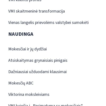
VMI skaitmeninė transformacija
Vienas langelis prievolėms valstybei sumokėti
NAUDINGA
Mokesčiai ir jų dydžiai
Atsiskaitymas grynaisiais pinigais
Dažniausiai užduodami klausimai
Mokesčių ABC
Viktorina moksleiviams
VMI kviečia į „Pasimatymą su mokesčiais“