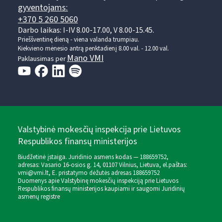
gyventojams:
+370 5 260 5060
Darbo laikas: I-IV 8.00-17.00, V 8.00-15.45.
Prieššventinę dieną - viena valanda trumpiau.
Kiekvieno mėnesio antrą penktadienį 8.00 val. - 12.00 val.
Mano VMI
Paklausimas per
Valstybinė mokesčių inspekcija prie Lietuvos
Respublikos finansų ministerijos
Biudžetinė įstaiga. Juridinio asmens kodas — 188659752,
adresas: Vasario 16-osios g. 14, 01107 Vilnius, Lietuva, el.paštas:
vmi@vmi.lt
, E. pristatymo dėžutės adresas 188659752
Duomenys apie Valstybinę mokesčių inspekciją prie Lietuvos
Respublikos finansų ministerijos kaupiami ir saugomi Juridinių
asmenų registre