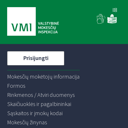
Prisijungti
Mokesčių mokėtojų informacija
Formos
Rinkmenos / Atviri duomenys
Skaičiuoklės ir pagalbininkai
Sąskaitos ir įmokų kodai
Mokesčių žinynas