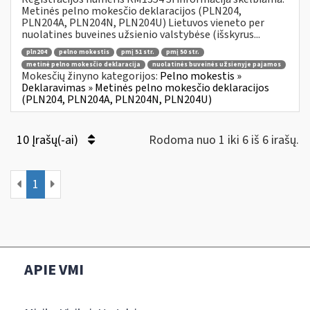
Metinės pelno mokesčio deklaracijos (PLN204,
PLN204A, PLN204N, PLN204U) Lietuvos vieneto per
nuolatines buveines užsienio valstybėse (išskyrus...
pln204
pelno mokestis
pmį 51 str.
pmį 50 str.
metinė pelno mokesčio deklaracija
nuolatinės buveinės užsienyje pajamos
Mokesčių žinyno kategorijos:
Pelno mokestis »
Deklaravimas » Metinės pelno mokesčio deklaracijos
(PLN204, PLN204A, PLN204N, PLN204U)
10 Įrašų(-ai)
Rodoma nuo 1 iki 6 iš 6 irašų.
1
APIE VMI