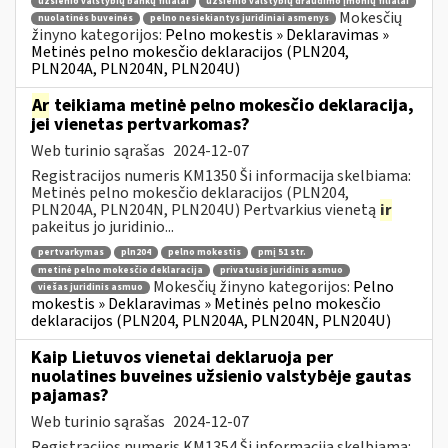
užsienio valstybių bankų filialai
užsienio valstybių draudimo įmonių filialai
Mokesčių
nuolatinės buveinės
pelno nesiekiantys juridiniai asmenys
žinyno kategorijos:
Pelno mokestis » Deklaravimas »
Metinės pelno mokesčio deklaracijos (PLN204,
PLN204A, PLN204N, PLN204U)
Ar
teikiama metinė pelno mokesčio deklaracija,
jei vienetas pertvarkomas?
Web turinio sąrašas
2024-12-07
Registracijos numeris KM1350 Ši informacija skelbiama:
Metinės pelno mokesčio deklaracijos (PLN204,
PLN204A, PLN204N, PLN204U) Pertvarkius vienetą
ir
pakeitus jo juridinio...
pertvarkymas
pln204
pelno mokestis
pmį 51 str.
metinė pelno mokesčio deklaracija
privatusis juridinis asmuo
Mokesčių žinyno kategorijos:
Pelno
viešas juridinis asmuo
mokestis » Deklaravimas » Metinės pelno mokesčio
deklaracijos (PLN204, PLN204A, PLN204N, PLN204U)
Kaip Lietuvos vienetai deklaruoja per
nuolatines buveines užsienio valstybėje gautas
pajamas?
Web turinio sąrašas
2024-12-07
Registracijos numeris KM1354 Ši informacija skelbiama: