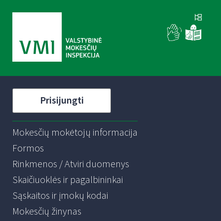
Prisijungti
Mokesčių mokėtojų informacija
Formos
Rinkmenos / Atviri duomenys
Skaičiuoklės ir pagalbininkai
Sąskaitos ir įmokų kodai
Mokesčių žinynas