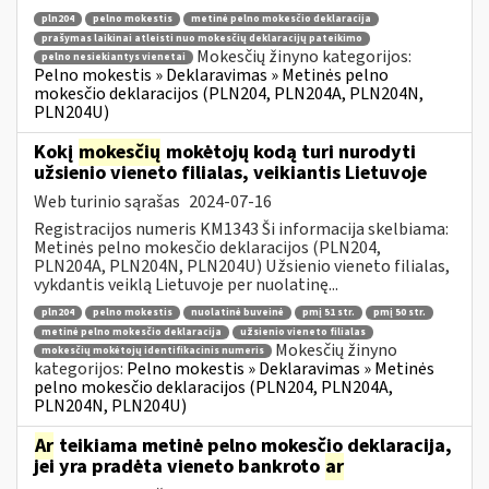
pln204
pelno mokestis
metinė pelno mokesčio deklaracija
prašymas laikinai atleisti nuo mokesčių deklaracijų pateikimo
Mokesčių žinyno kategorijos:
pelno nesiekiantys vienetai
Pelno mokestis » Deklaravimas » Metinės pelno
mokesčio deklaracijos (PLN204, PLN204A, PLN204N,
PLN204U)
Kokį
mokesčių
mokėtojų kodą turi nurodyti
užsienio vieneto filialas, veikiantis Lietuvoje
Web turinio sąrašas
2024-07-16
Registracijos numeris KM1343 Ši informacija skelbiama:
Metinės pelno mokesčio deklaracijos (PLN204,
PLN204A, PLN204N, PLN204U) Užsienio vieneto filialas,
vykdantis veiklą Lietuvoje per nuolatinę...
pln204
pelno mokestis
nuolatinė buveinė
pmį 51 str.
pmį 50 str.
metinė pelno mokesčio deklaracija
užsienio vieneto filialas
Mokesčių žinyno
mokesčių mokėtojų identifikacinis numeris
kategorijos:
Pelno mokestis » Deklaravimas » Metinės
pelno mokesčio deklaracijos (PLN204, PLN204A,
PLN204N, PLN204U)
Ar
teikiama metinė pelno mokesčio deklaracija,
jei yra pradėta vieneto bankroto
ar