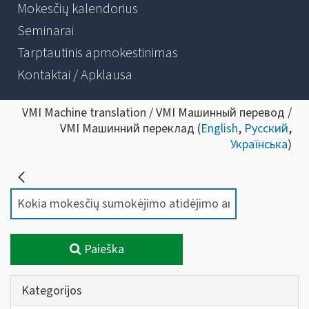
Mokesčių kalendorius
Seminarai
Tarptautinis apmokestinimas
Kontaktai / Apklausa
VMI Machine translation / VMI Машинный перевод /
VMI Машинний переклад (
English
,
Русский
,
Українська
)
Paieška
Kategorijos