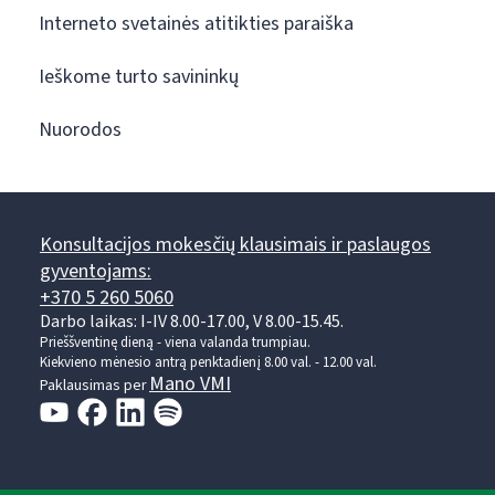
Interneto svetainės atitikties paraiška
Ieškome turto savininkų
Nuorodos
Konsultacijos mokesčių klausimais ir paslaugos
gyventojams:
+370 5 260 5060
Darbo laikas: I-IV 8.00-17.00, V 8.00-15.45.
Prieššventinę dieną - viena valanda trumpiau.
Kiekvieno mėnesio antrą penktadienį 8.00 val. - 12.00 val.
Mano VMI
Paklausimas per