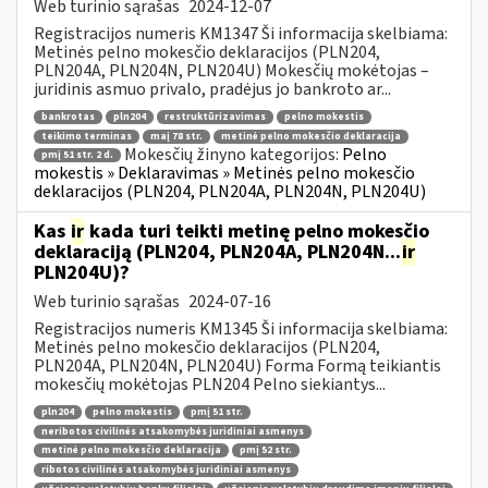
Web turinio sąrašas
2024-12-07
Registracijos numeris KM1347 Ši informacija skelbiama:
Metinės pelno mokesčio deklaracijos (PLN204,
PLN204A, PLN204N, PLN204U) Mokesčių mokėtojas –
juridinis asmuo privalo, pradėjus jo bankroto ar...
bankrotas
pln204
restruktūrizavimas
pelno mokestis
teikimo terminas
maį 78 str.
metinė pelno mokesčio deklaracija
Mokesčių žinyno kategorijos:
Pelno
pmį 51 str. 2 d.
mokestis » Deklaravimas » Metinės pelno mokesčio
deklaracijos (PLN204, PLN204A, PLN204N, PLN204U)
Kas
ir
kada turi teikti metinę pelno mokesčio
deklaraciją (PLN204, PLN204A, PLN204N...
ir
PLN204U)?
Web turinio sąrašas
2024-07-16
Registracijos numeris KM1345 Ši informacija skelbiama:
Metinės pelno mokesčio deklaracijos (PLN204,
PLN204A, PLN204N, PLN204U) Forma Formą teikiantis
mokesčių mokėtojas PLN204 Pelno siekiantys...
pln204
pelno mokestis
pmį 51 str.
neribotos civilinės atsakomybės juridiniai asmenys
metinė pelno mokesčio deklaracija
pmį 52 str.
ribotos civilinės atsakomybės juridiniai asmenys