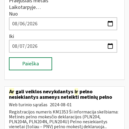
Praėjusiais metais
Laikotarpyje…
Nuo
Iki
Paieška
Ar
gali veiklos nevykdantys
ir
pelno
nesiekiantys asmenys neteikti metinių pelno
Web turinio sąrašas
2024-08-01
Registracijos numeris KM1353 Ši informacija skelbiama:
Metinės pelno mokesčio deklaracijos (PLN204,
PLN204A, PLN204N, PLN204U) Pelno nesiekiantys
vienetai (toliau – PNV) pelno mokestį deklaruoja...