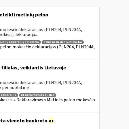
teikti metinių pelno
 mokesčio deklaracijos (PLN204, PLN204A,
kestį deklaruoja...
kesčių deklaracijų pateikimo
pelno nesiekiantys vienetai
 pelno mokesčio deklaracijos (PLN204, PLN204A,
ilialas, veikiantis Lietuvoje
 mokesčio deklaracijos (PLN204, PLN204A,
 per nuolatinę...
 deklaracija
užsienio vieneto filialas
kestis » Deklaravimas » Metinės pelno mokesčio
dėta vieneto bankroto
ar