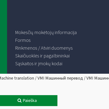
Mokesčių mokėtojų informacija
Formos
Rinkmenos / Atviri duomenys
Skaičiuoklės ir pagalbininkai
Sąskaitos ir įmokų kodai
Machine translation / VMI Машинный перевод / VMI Машин
Paieška