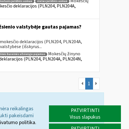
Mokesčių
ivatusis juridinis asmuo
viešas juridinis asmuo
kesčio deklaracijos (PLN204, PLN204A,
užsienio valstybėje gautas pajamas?
 mokesčio deklaracijos (PLN204, PLN204A,
lstybėse (išskyrus...
Mokesčių žinyno
tinės buveinės užsienyje pajamos
 deklaracijos (PLN204, PLN204A, PLN204N,
1
 nėra reikalingas
PATVIRTINTI
aukti pakeisdami
Visus slapukus
ivatumo politika.
PATVIRTINTI