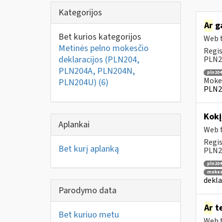
Kategorijos
Ar
ga
Bet kurios kategorijos
Web t
Metinės pelno mokesčio
Regis
deklaracijos (PLN204,
PLN20
PLN204A, PLN204N,
pln204
Mokes
PLN204U)
(6)
PLN2
Kok
Aplankai
Web t
Regis
Bet kurį aplanką
PLN20
pln204
mokesč
dekla
Parodymo data
Ar
te
Bet kuriuo metu
Web t