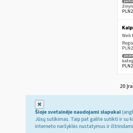
pertv
žinyn
PLN2
Kaip
Web t
Regis
PLN20
pln204
kateg
PLN2
20 Įra
Uždaryti
Šioje svetainėje naudojami slapukai
(angl
Jūsų sutikimas. Taip pat galite sutikti ir s
interneto naršyklės nustatymus ir ištrindam