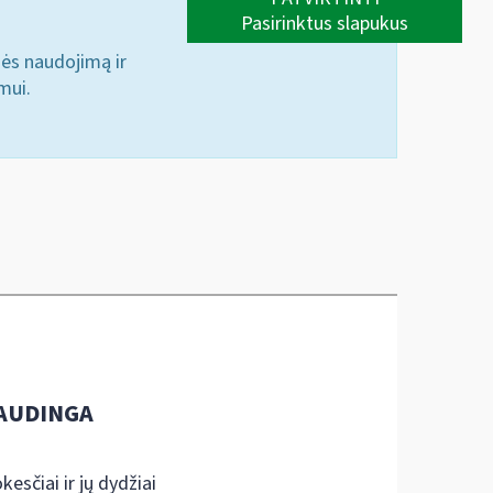
Pasirinktus slapukus
nės naudojimą ir
mui.
AUDINGA
kesčiai ir jų dydžiai