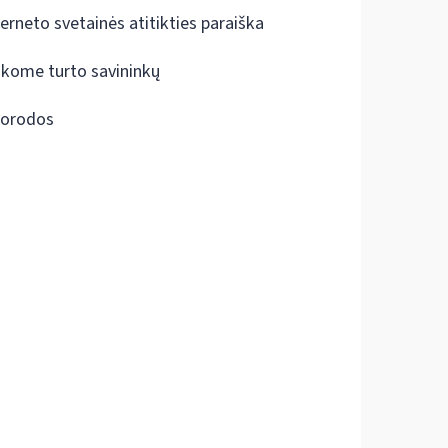
terneto svetainės atitikties paraiška
škome turto savininkų
orodos