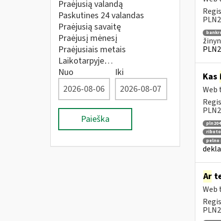
Praėjusią valandą
Regis
Paskutines 24 valandas
PLN20
Praėjusią savaitę
bankr
Praėjusį mėnesį
žinyn
Praėjusiais metais
PLN2
Laikotarpyje…
Nuo
Iki
Kas
Web t
Regis
PLN20
Paieška
pln204
riboto
pelno 
dekla
Ar
te
Web t
Regis
PLN2