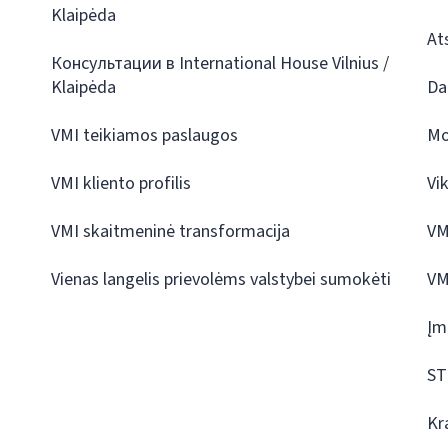
Klaipėda
At
Консультации в International House Vilnius /
Klaipėda
Da
VMI teikiamos paslaugos
Mo
VMI kliento profilis
Vi
VMI skaitmeninė transformacija
VM
Vienas langelis prievolėms valstybei sumokėti
VM
Įm
ST
Kr