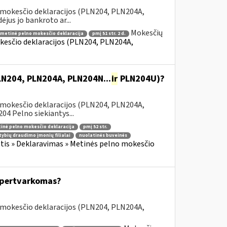
 mokesčio deklaracijos (PLN204, PLN204A,
jus jo bankroto ar...
Mokesčių
metinė pelno mokesčio deklaracija
pmį 51 str. 2 d.
kesčio deklaracijos (PLN204, PLN204A,
PLN204, PLN204A, PLN204N...
ir
PLN204U)?
 mokesčio deklaracijos (PLN204, PLN204A,
 Pelno siekiantys...
inė pelno mokesčio deklaracija
pmį 52 str.
tybių draudimo įmonių filialai
nuolatinės buveinės
is » Deklaravimas » Metinės pelno mokesčio
s pertvarkomas?
 mokesčio deklaracijos (PLN204, PLN204A,