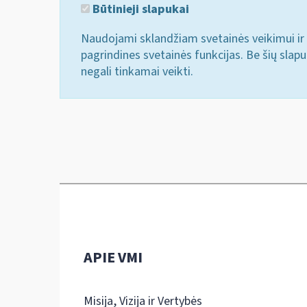
Būtinieji slapukai
Naudojami sklandžiam svetainės veikimui ir 
pagrindines svetainės funkcijas. Be šių slap
negali tinkamai veikti.
APIE VMI
Misija, Vizija ir Vertybės