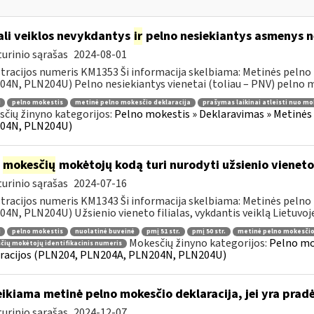
li veiklos nevykdantys
ir
pelno nesiekiantys asmenys ne
urinio sąrašas
2024-08-01
tracijos numeris KM1353 Ši informacija skelbiama: Metinės pelno
4N, PLN204U) Pelno nesiekiantys vienetai (toliau – PNV) pelno mo
pelno mokestis
metinė pelno mokesčio deklaracija
prašymas laikinai atleisti nuo mo
čių žinyno kategorijos:
Pelno mokestis » Deklaravimas » Metinės
04N, PLN204U)
į
mokesčių
mokėtojų kodą turi nurodyti užsienio vieneto f
urinio sąrašas
2024-07-16
tracijos numeris KM1343 Ši informacija skelbiama: Metinės pelno
4N, PLN204U) Užsienio vieneto filialas, vykdantis veiklą Lietuvoje
pelno mokestis
nuolatinė buveinė
pmį 51 str.
pmį 50 str.
metinė pelno mokesčio
Mokesčių žinyno kategorijos:
Pelno mo
ių mokėtojų identifikacinis numeris
racijos (PLN204, PLN204A, PLN204N, PLN204U)
ikiama metinė pelno mokesčio deklaracija, jei yra pra
urinio sąrašas
2024-12-07