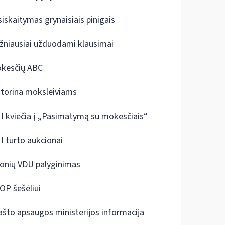
siskaitymas grynaisiais pinigais
žniausiai užduodami klausimai
kesčių ABC
ktorina moksleiviams
I kviečia į „Pasimatymą su mokesčiais“
I turto aukcionai
onių VDU palyginimas
OP šešėliui
ašto apsaugos ministerijos informacija