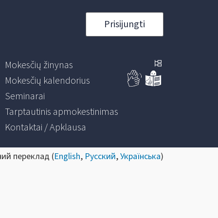
Prisijungti
Mokesčių žinynas
Mokesčių kalendorius
Seminarai
Tarptautinis apmokestinimas
Kontaktai / Apklausa
ний переклад (
English
,
Русский
,
Українська
)