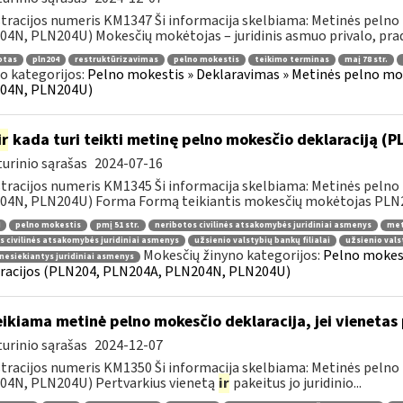
tracijos numeris KM1347 Ši informacija skelbiama: Metinės pelno
4N, PLN204U) Mokesčių mokėtojas – juridinis asmuo privalo, pradė
otas
pln204
restruktūrizavimas
pelno mokestis
teikimo terminas
maį 78 str.
o kategorijos:
Pelno mokestis » Deklaravimas » Metinės pelno mo
04N, PLN204U)
ir
kada turi teikti metinę pelno mokesčio deklaraciją (
urinio sąrašas
2024-07-16
tracijos numeris KM1345 Ši informacija skelbiama: Metinės pelno
4N, PLN204U) Forma Formą teikiantis mokesčių mokėtojas PLN204
pelno mokestis
pmį 51 str.
neribotos civilinės atsakomybės juridiniai asmenys
met
s civilinės atsakomybės juridiniai asmenys
užsienio valstybių bankų filialai
užsienio vals
Mokesčių žinyno kategorijos:
Pelno mokest
nesiekiantys juridiniai asmenys
racijos (PLN204, PLN204A, PLN204N, PLN204U)
ikiama metinė pelno mokesčio deklaracija, jei vieneta
urinio sąrašas
2024-12-07
tracijos numeris KM1350 Ši informacija skelbiama: Metinės pelno
04N, PLN204U) Pertvarkius vienetą
ir
pakeitus jo juridinio...