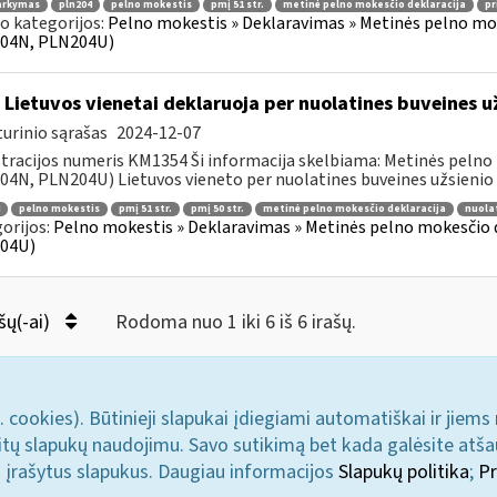
arkymas
pln204
pelno mokestis
pmį 51 str.
metinė pelno mokesčio deklaracija
pr
o kategorijos:
Pelno mokestis » Deklaravimas » Metinės pelno mo
04N, PLN204U)
 Lietuvos vienetai deklaruoja per nuolatines buveines 
urinio sąrašas
2024-12-07
tracijos numeris KM1354 Ši informacija skelbiama: Metinės pelno
4N, PLN204U) Lietuvos vieneto per nuolatines buveines užsienio va
pelno mokestis
pmį 51 str.
pmį 50 str.
metinė pelno mokesčio deklaracija
nuola
orijos:
Pelno mokestis » Deklaravimas » Metinės pelno mokesčio
04U)
šų(-ai)
Rodoma nuo 1 iki 6 iš 6 irašų.
. cookies). Būtinieji slapukai įdiegiami automatiškai ir jiems
u kitų slapukų naudojimu. Savo sutikimą bet kada galėsite atš
i įrašytus slapukus. Daugiau informacijos
Slapukų politika
;
Pr