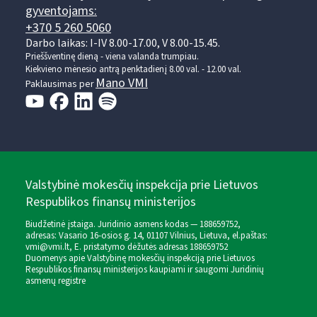
gyventojams:
+370 5 260 5060
Darbo laikas: I-IV 8.00-17.00, V 8.00-15.45.
Prieššventinę dieną - viena valanda trumpiau.
Kiekvieno mėnesio antrą penktadienį 8.00 val. - 12.00 val.
Mano VMI
Paklausimas per
Valstybinė mokesčių inspekcija prie Lietuvos
Respublikos finansų ministerijos
Biudžetinė įstaiga. Juridinio asmens kodas — 188659752,
adresas: Vasario 16-osios g. 14, 01107 Vilnius, Lietuva, el.paštas:
vmi@vmi.lt
, E. pristatymo dėžutės adresas 188659752
Duomenys apie Valstybinę mokesčių inspekciją prie Lietuvos
Respublikos finansų ministerijos kaupiami ir saugomi Juridinių
asmenų registre