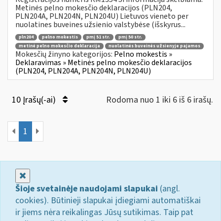
Metinės pelno mokesčio deklaracijos (PLN204,
PLN204A, PLN204N, PLN204U) Lietuvos vieneto per
nuolatines buveines užsienio valstybėse (išskyrus...
pln204
pelno mokestis
pmį 51 str.
pmį 50 str.
metinė pelno mokesčio deklaracija
nuolatinės buveinės užsienyje pajamos
Mokesčių žinyno kategorijos:
Pelno mokestis »
Deklaravimas » Metinės pelno mokesčio deklaracijos
(PLN204, PLN204A, PLN204N, PLN204U)
10 Įrašų(-ai)
Rodoma nuo 1 iki 6 iš 6 irašų.
1
Uždaryti
Šioje svetainėje naudojami slapukai
(angl.
cookies). Būtinieji slapukai įdiegiami automatiškai
ir jiems nėra reikalingas Jūsų sutikimas. Taip pat