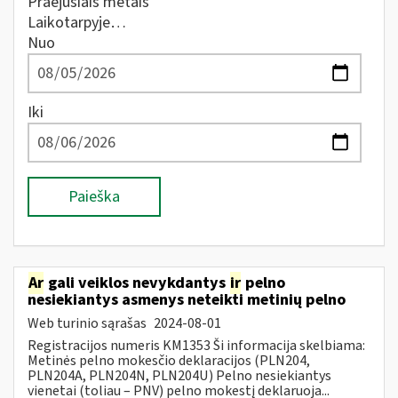
Praėjusiais metais
Laikotarpyje…
Nuo
Iki
Paieška
Ar
gali veiklos nevykdantys
ir
pelno
nesiekiantys asmenys neteikti metinių pelno
Web turinio sąrašas
2024-08-01
Registracijos numeris KM1353 Ši informacija skelbiama:
Metinės pelno mokesčio deklaracijos (PLN204,
PLN204A, PLN204N, PLN204U) Pelno nesiekiantys
vienetai (toliau – PNV) pelno mokestį deklaruoja...