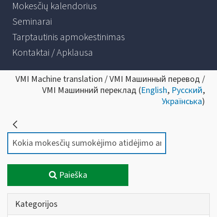
Mokesčių kalendorius
Seminarai
Tarptautinis apmokestinimas
Kontaktai / Apklausa
VMI Machine translation / VMI Машинный перевод /
VMI Машинний переклад (
English
,
Русский
,
Українська
)
Paieška
Kategorijos