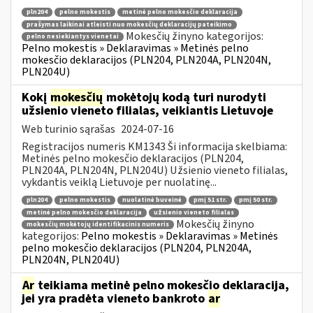
pln204
pelno mokestis
metinė pelno mokesčio deklaracija
prašymas laikinai atleisti nuo mokesčių deklaracijų pateikimo
Mokesčių žinyno kategorijos:
pelno nesiekiantys vienetai
Pelno mokestis » Deklaravimas » Metinės pelno
mokesčio deklaracijos (PLN204, PLN204A, PLN204N,
PLN204U)
Kokį
mokesčių
mokėtojų kodą turi nurodyti
užsienio vieneto filialas, veikiantis Lietuvoje
Web turinio sąrašas
2024-07-16
Registracijos numeris KM1343 Ši informacija skelbiama:
Metinės pelno mokesčio deklaracijos (PLN204,
PLN204A, PLN204N, PLN204U) Užsienio vieneto filialas,
vykdantis veiklą Lietuvoje per nuolatinę...
pln204
pelno mokestis
nuolatinė buveinė
pmį 51 str.
pmį 50 str.
metinė pelno mokesčio deklaracija
užsienio vieneto filialas
Mokesčių žinyno
mokesčių mokėtojų identifikacinis numeris
kategorijos:
Pelno mokestis » Deklaravimas » Metinės
pelno mokesčio deklaracijos (PLN204, PLN204A,
PLN204N, PLN204U)
Ar
teikiama metinė pelno mokesčio deklaracija,
jei yra pradėta vieneto bankroto
ar