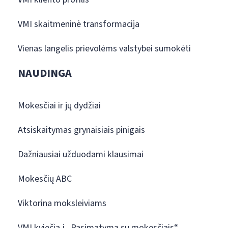
VMI skaitmeninė transformacija
Vienas langelis prievolėms valstybei sumokėti
NAUDINGA
Mokesčiai ir jų dydžiai
Atsiskaitymas grynaisiais pinigais
Dažniausiai užduodami klausimai
Mokesčių ABC
Viktorina moksleiviams
VMI kviečia į „Pasimatymą su mokesčiais“