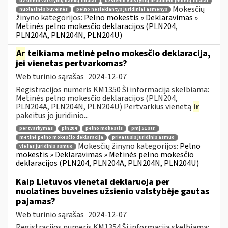
užsienio valstybių bankų filialai
užsienio valstybių draudimo įmonių filialai
Mokesčių
nuolatinės buveinės
pelno nesiekiantys juridiniai asmenys
žinyno kategorijos:
Pelno mokestis » Deklaravimas »
Metinės pelno mokesčio deklaracijos (PLN204,
PLN204A, PLN204N, PLN204U)
Ar
teikiama metinė pelno mokesčio deklaracija,
jei vienetas pertvarkomas?
Web turinio sąrašas
2024-12-07
Registracijos numeris KM1350 Ši informacija skelbiama:
Metinės pelno mokesčio deklaracijos (PLN204,
PLN204A, PLN204N, PLN204U) Pertvarkius vienetą
ir
pakeitus jo juridinio...
pertvarkymas
pln204
pelno mokestis
pmį 51 str.
metinė pelno mokesčio deklaracija
privatusis juridinis asmuo
Mokesčių žinyno kategorijos:
Pelno
viešas juridinis asmuo
mokestis » Deklaravimas » Metinės pelno mokesčio
deklaracijos (PLN204, PLN204A, PLN204N, PLN204U)
Kaip Lietuvos vienetai deklaruoja per
nuolatines buveines užsienio valstybėje gautas
pajamas?
Web turinio sąrašas
2024-12-07
Registracijos numeris KM1354 Ši informacija skelbiama: