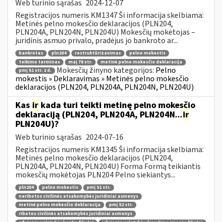
Web turinio sąrašas
2024-12-07
Registracijos numeris KM1347 Ši informacija skelbiama:
Metinės pelno mokesčio deklaracijos (PLN204,
PLN204A, PLN204N, PLN204U) Mokesčių mokėtojas –
juridinis asmuo privalo, pradėjus jo bankroto ar...
bankrotas
pln204
restruktūrizavimas
pelno mokestis
teikimo terminas
maį 78 str.
metinė pelno mokesčio deklaracija
Mokesčių žinyno kategorijos:
Pelno
pmį 51 str. 2 d.
mokestis » Deklaravimas » Metinės pelno mokesčio
deklaracijos (PLN204, PLN204A, PLN204N, PLN204U)
Kas
ir
kada turi teikti metinę pelno mokesčio
deklaraciją (PLN204, PLN204A, PLN204N...
ir
PLN204U)?
Web turinio sąrašas
2024-07-16
Registracijos numeris KM1345 Ši informacija skelbiama:
Metinės pelno mokesčio deklaracijos (PLN204,
PLN204A, PLN204N, PLN204U) Forma Formą teikiantis
mokesčių mokėtojas PLN204 Pelno siekiantys...
pln204
pelno mokestis
pmį 51 str.
neribotos civilinės atsakomybės juridiniai asmenys
metinė pelno mokesčio deklaracija
pmį 52 str.
ribotos civilinės atsakomybės juridiniai asmenys