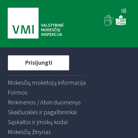
Prisijungti
Mokesčių mokėtojų informacija
Formos
Rinkmenos / Atviri duomenys
Skaičiuoklės ir pagalbininkai
Sąskaitos ir įmokų kodai
Mokesčių žinynas