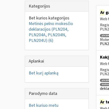
Kategorijos
Ar
ga
Bet kurios kategorijos
Web t
Metinės pelno mokesčio
Regis
deklaracijos (PLN204,
PLN20
PLN204A, PLN204N,
pln204
Mokes
PLN204U)
(6)
PLN2
Kok
Aplankai
Web t
Regis
Bet kurį aplanką
PLN20
pln204
mokesč
dekla
Parodymo data
Ar
te
Bet kuriuo metu
Web t