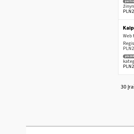
pertv
žinyn
PLN2
Kaip
Web t
Regis
PLN20
pln204
kateg
PLN2
30 Įra