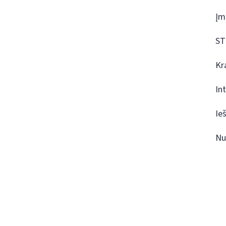
Įm
ST
Kr
In
Ie
Nu