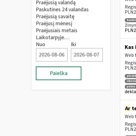
Praėjusią valandą
Regis
Paskutines 24 valandas
PLN20
Praėjusią savaitę
bankr
Praėjusį mėnesį
žinyn
Praėjusiais metais
PLN2
Laikotarpyje…
Nuo
Iki
Kas
Web t
Regis
PLN20
Paieška
pln204
riboto
pelno 
dekla
Ar
te
Web t
Regis
PLN2