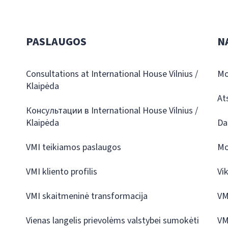
PASLAUGOS
N
Consultations at International House Vilnius /
Mo
Klaipėda
At
Консультации в International House Vilnius /
Klaipėda
Da
VMI teikiamos paslaugos
Mo
VMI kliento profilis
Vi
VMI skaitmeninė transformacija
VM
Vienas langelis prievolėms valstybei sumokėti
VM