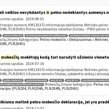
li veiklos nevykdantys
ir
pelno nesiekiantys asmenys ne
urinio sąrašas
2024-08-01
tracijos numeris KM1353 Ši informacija skelbiama: Metinės pelno
4N, PLN204U) Pelno nesiekiantys vienetai (toliau – PNV) pelno mo
pelno mokestis
metinė pelno mokesčio deklaracija
prašymas laikinai atleisti nuo mo
čių žinyno kategorijos:
Pelno mokestis » Deklaravimas » Metinės
04N, PLN204U)
į
mokesčių
mokėtojų kodą turi nurodyti užsienio vieneto f
urinio sąrašas
2024-07-16
tracijos numeris KM1343 Ši informacija skelbiama: Metinės pelno
4N, PLN204U) Užsienio vieneto filialas, vykdantis veiklą Lietuvoje
pelno mokestis
nuolatinė buveinė
pmį 51 str.
pmį 50 str.
metinė pelno mokesčio
Mokesčių žinyno kategorijos:
Pelno mo
ių mokėtojų identifikacinis numeris
racijos (PLN204, PLN204A, PLN204N, PLN204U)
ikiama metinė pelno mokesčio deklaracija, jei yra pra
urinio sąrašas
2024-12-07