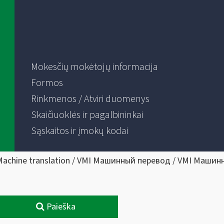
Mokesčių mokėtojų informacija
Formos
Rinkmenos / Atviri duomenys
Skaičiuoklės ir pagalbininkai
Sąskaitos ir įmokų kodai
Machine translation / VMI Машинный перевод / VMI Машин
Paieška