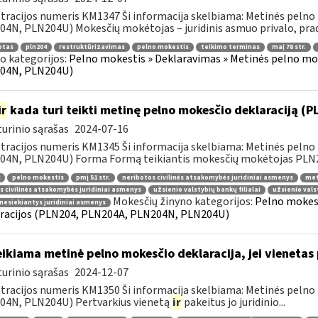
tracijos numeris KM1347 Ši informacija skelbiama: Metinės pelno
4N, PLN204U) Mokesčių mokėtojas – juridinis asmuo privalo, pradė
otas
pln204
restruktūrizavimas
pelno mokestis
teikimo terminas
maį 78 str.
o kategorijos:
Pelno mokestis » Deklaravimas » Metinės pelno mo
04N, PLN204U)
ir
kada turi teikti metinę pelno mokesčio deklaraciją (
urinio sąrašas
2024-07-16
tracijos numeris KM1345 Ši informacija skelbiama: Metinės pelno
4N, PLN204U) Forma Formą teikiantis mokesčių mokėtojas PLN204
pelno mokestis
pmį 51 str.
neribotos civilinės atsakomybės juridiniai asmenys
met
s civilinės atsakomybės juridiniai asmenys
užsienio valstybių bankų filialai
užsienio vals
Mokesčių žinyno kategorijos:
Pelno mokest
nesiekiantys juridiniai asmenys
racijos (PLN204, PLN204A, PLN204N, PLN204U)
ikiama metinė pelno mokesčio deklaracija, jei vieneta
urinio sąrašas
2024-12-07
tracijos numeris KM1350 Ši informacija skelbiama: Metinės pelno
04N, PLN204U) Pertvarkius vienetą
ir
pakeitus jo juridinio...