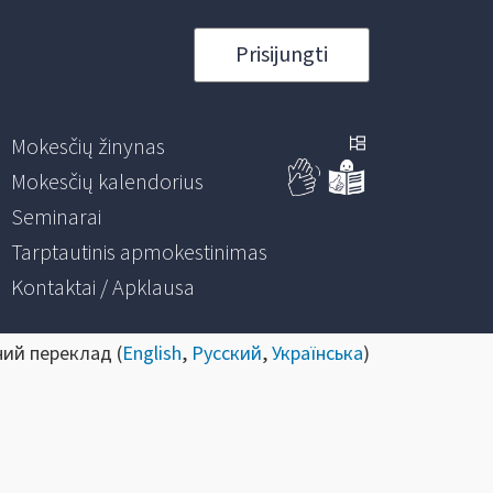
Prisijungti
Mokesčių žinynas
Mokesčių kalendorius
Seminarai
Tarptautinis apmokestinimas
Kontaktai / Apklausa
ний переклад (
English
,
Русский
,
Українська
)