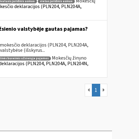
Mokesčių
ivatusis juridinis asmuo
viešas juridinis asmuo
kesčio deklaracijos (PLN204, PLN204A,
užsienio valstybėje gautas pajamas?
 mokesčio deklaracijos (PLN204, PLN204A,
lstybėse (išskyrus...
Mokesčių žinyno
tinės buveinės užsienyje pajamos
 deklaracijos (PLN204, PLN204A, PLN204N,
1