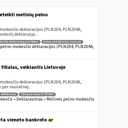
teikti metinių pelno
 mokesčio deklaracijos (PLN204, PLN204A,
kestį deklaruoja...
kesčių deklaracijų pateikimo
pelno nesiekiantys vienetai
 pelno mokesčio deklaracijos (PLN204, PLN204A,
ilialas, veikiantis Lietuvoje
 mokesčio deklaracijos (PLN204, PLN204A,
 per nuolatinę...
 deklaracija
užsienio vieneto filialas
kestis » Deklaravimas » Metinės pelno mokesčio
dėta vieneto bankroto
ar