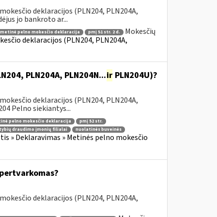
 mokesčio deklaracijos (PLN204, PLN204A,
jus jo bankroto ar...
Mokesčių
metinė pelno mokesčio deklaracija
pmį 51 str. 2 d.
kesčio deklaracijos (PLN204, PLN204A,
PLN204, PLN204A, PLN204N...
ir
PLN204U)?
 mokesčio deklaracijos (PLN204, PLN204A,
 Pelno siekiantys...
inė pelno mokesčio deklaracija
pmį 52 str.
tybių draudimo įmonių filialai
nuolatinės buveinės
is » Deklaravimas » Metinės pelno mokesčio
s pertvarkomas?
 mokesčio deklaracijos (PLN204, PLN204A,