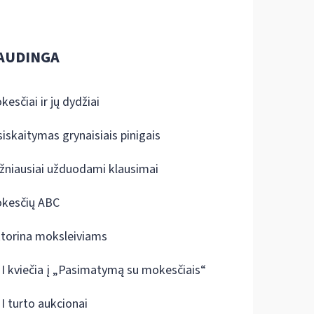
AUDINGA
kesčiai ir jų dydžiai
siskaitymas grynaisiais pinigais
žniausiai užduodami klausimai
kesčių ABC
ktorina moksleiviams
I kviečia į „Pasimatymą su mokesčiais“
I turto aukcionai