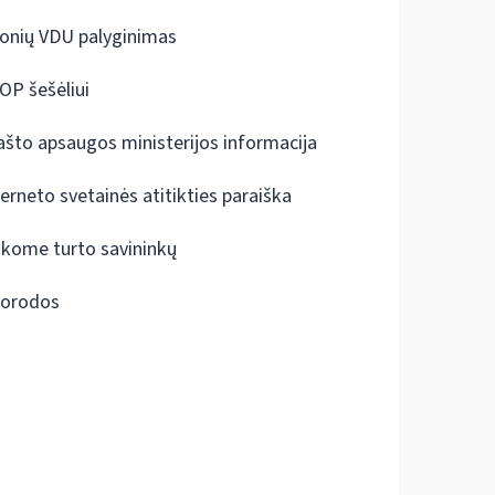
onių VDU palyginimas
OP šešėliui
ašto apsaugos ministerijos informacija
terneto svetainės atitikties paraiška
škome turto savininkų
orodos