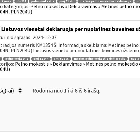
arkymas
pln204
pelno mokestis
pmį 51 str.
metinė pelno mokesčio deklaracija
pr
o kategorijos:
Pelno mokestis » Deklaravimas » Metinės pelno mo
04N, PLN204U)
 Lietuvos vienetai deklaruoja per nuolatines buveines 
urinio sąrašas
2024-12-07
tracijos numeris KM1354 Ši informacija skelbiama: Metinės pelno
4N, PLN204U) Lietuvos vieneto per nuolatines buveines užsienio va
pelno mokestis
pmį 51 str.
pmį 50 str.
metinė pelno mokesčio deklaracija
nuola
orijos:
Pelno mokestis » Deklaravimas » Metinės pelno mokesčio
04U)
šų(-ai)
Rodoma nuo 1 iki 6 iš 6 irašų.