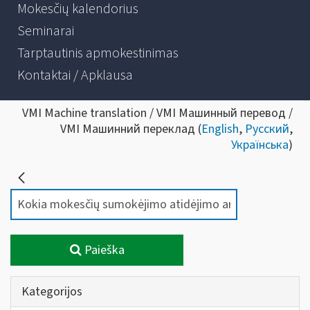
Mokesčių kalendorius
Seminarai
Tarptautinis apmokestinimas
Kontaktai / Apklausa
VMI Machine translation / VMI Машинный перевод /
VMI Машинний переклад (
English
,
Русский
,
Українська
)
Paieška
Kategorijos