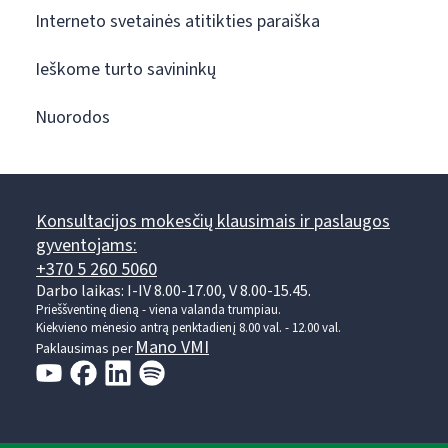
Interneto svetainės atitikties paraiška
Ieškome turto savininkų
Nuorodos
Konsultacijos mokesčių klausimais ir paslaugos
gyventojams:
+370 5 260 5060
Darbo laikas: I-IV 8.00-17.00, V 8.00-15.45.
Prieššventinę dieną - viena valanda trumpiau.
Kiekvieno mėnesio antrą penktadienį 8.00 val. - 12.00 val.
Mano VMI
Paklausimas per