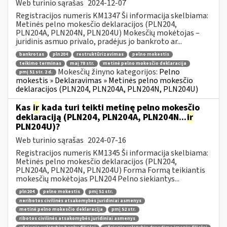
Web turinio sąrašas
2024-12-07
Registracijos numeris KM1347 Ši informacija skelbiama:
Metinės pelno mokesčio deklaracijos (PLN204,
PLN204A, PLN204N, PLN204U) Mokesčių mokėtojas –
juridinis asmuo privalo, pradėjus jo bankroto ar...
bankrotas
pln204
restruktūrizavimas
pelno mokestis
teikimo terminas
maį 78 str.
metinė pelno mokesčio deklaracija
Mokesčių žinyno kategorijos:
Pelno
pmį 51 str. 2 d.
mokestis » Deklaravimas » Metinės pelno mokesčio
deklaracijos (PLN204, PLN204A, PLN204N, PLN204U)
Kas
ir
kada turi teikti metinę pelno mokesčio
deklaraciją (PLN204, PLN204A, PLN204N...
ir
PLN204U)?
Web turinio sąrašas
2024-07-16
Registracijos numeris KM1345 Ši informacija skelbiama:
Metinės pelno mokesčio deklaracijos (PLN204,
PLN204A, PLN204N, PLN204U) Forma Formą teikiantis
mokesčių mokėtojas PLN204 Pelno siekiantys...
pln204
pelno mokestis
pmį 51 str.
neribotos civilinės atsakomybės juridiniai asmenys
metinė pelno mokesčio deklaracija
pmį 52 str.
ribotos civilinės atsakomybės juridiniai asmenys