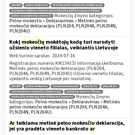
pln204
pelno mokestis
metinė pelno mokesčio deklaracija
prašymas laikinai atleisti nuo mokesčių deklaracijų pateikimo
Mokesčių žinyno kategorijos:
pelno nesiekiantys vienetai
Pelno mokestis » Deklaravimas » Metinės pelno
mokesčio deklaracijos (PLN204, PLN204A, PLN204N,
PLN204U)
Kokį
mokesčių
mokėtojų kodą turi nurodyti
užsienio vieneto filialas, veikiantis Lietuvoje
Web turinio sąrašas
2024-07-16
Registracijos numeris KM1343 Ši informacija skelbiama:
Metinės pelno mokesčio deklaracijos (PLN204,
PLN204A, PLN204N, PLN204U) Užsienio vieneto filialas,
vykdantis veiklą Lietuvoje per nuolatinę...
pln204
pelno mokestis
nuolatinė buveinė
pmį 51 str.
pmį 50 str.
metinė pelno mokesčio deklaracija
užsienio vieneto filialas
Mokesčių žinyno
mokesčių mokėtojų identifikacinis numeris
kategorijos:
Pelno mokestis » Deklaravimas » Metinės
pelno mokesčio deklaracijos (PLN204, PLN204A,
PLN204N, PLN204U)
Ar
teikiama metinė pelno mokesčio deklaracija,
jei yra pradėta vieneto bankroto
ar