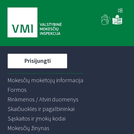
Prisijungti
Mokesčių mokėtojų informacija
Formos
Rinkmenos / Atviri duomenys
Skaičiuoklės ir pagalbininkai
Sąskaitos ir įmokų kodai
Mokesčių žinynas