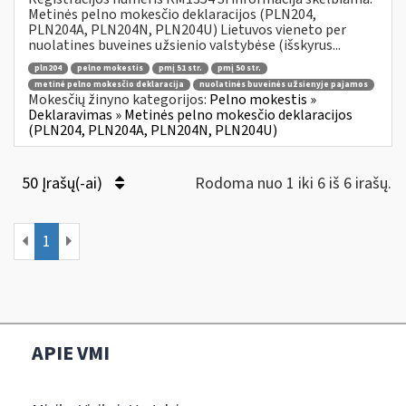
Metinės pelno mokesčio deklaracijos (PLN204,
PLN204A, PLN204N, PLN204U) Lietuvos vieneto per
nuolatines buveines užsienio valstybėse (išskyrus...
pln204
pelno mokestis
pmį 51 str.
pmį 50 str.
metinė pelno mokesčio deklaracija
nuolatinės buveinės užsienyje pajamos
Mokesčių žinyno kategorijos:
Pelno mokestis »
Deklaravimas » Metinės pelno mokesčio deklaracijos
(PLN204, PLN204A, PLN204N, PLN204U)
50 Įrašų(-ai)
Rodoma nuo 1 iki 6 iš 6 irašų.
1
APIE VMI