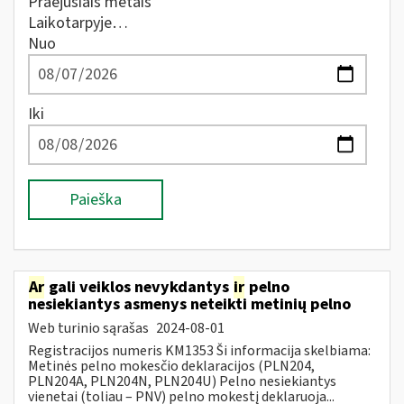
Praėjusiais metais
Laikotarpyje…
Nuo
Iki
Paieška
Ar
gali veiklos nevykdantys
ir
pelno
nesiekiantys asmenys neteikti metinių pelno
Web turinio sąrašas
2024-08-01
Registracijos numeris KM1353 Ši informacija skelbiama:
Metinės pelno mokesčio deklaracijos (PLN204,
PLN204A, PLN204N, PLN204U) Pelno nesiekiantys
vienetai (toliau – PNV) pelno mokestį deklaruoja...