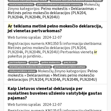
užsienio valstybių bankų filialai
užsienio valstybių draudimo įmonių filialai
Mokesčių
nuolatinės buveinės
pelno nesiekiantys juridiniai asmenys
žinyno kategorijos:
Pelno mokestis » Deklaravimas »
Metinės pelno mokesčio deklaracijos (PLN204,
PLN204A, PLN204N, PLN204U)
Ar
teikiama metinė pelno mokesčio deklaracija,
jei vienetas pertvarkomas?
Web turinio sąrašas
2024-12-07
Registracijos numeris KM1350 Ši informacija skelbiama:
Metinės pelno mokesčio deklaracijos (PLN204,
PLN204A, PLN204N, PLN204U) Pertvarkius vienetą
ir
pakeitus jo juridinio...
pertvarkymas
pln204
pelno mokestis
pmį 51 str.
metinė pelno mokesčio deklaracija
privatusis juridinis asmuo
Mokesčių žinyno kategorijos:
Pelno
viešas juridinis asmuo
mokestis » Deklaravimas » Metinės pelno mokesčio
deklaracijos (PLN204, PLN204A, PLN204N, PLN204U)
Kaip Lietuvos vienetai deklaruoja per
nuolatines buveines užsienio valstybėje gautas
pajamas?
Web turinio sąrašas
2024-12-07
Registracijos numeris KM1354 Ši informacija skelbiama: