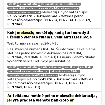
pln204
pelno mokestis
metinė pelno mokesčio deklaracija
prašymas laikinai atleisti nuo mokesčių deklaracijų pateikimo
Mokesčių žinyno kategorijos:
pelno nesiekiantys vienetai
Pelno mokestis » Deklaravimas » Metinės pelno
mokesčio deklaracijos (PLN204, PLN204A, PLN204N,
PLN204U)
Kokį
mokesčių
mokėtojų kodą turi nurodyti
užsienio vieneto filialas, veikiantis Lietuvoje
Web turinio sąrašas
2024-07-16
Registracijos numeris KM1343 Ši informacija skelbiama:
Metinės pelno mokesčio deklaracijos (PLN204,
PLN204A, PLN204N, PLN204U) Užsienio vieneto filialas,
vykdantis veiklą Lietuvoje per nuolatinę...
pln204
pelno mokestis
nuolatinė buveinė
pmį 51 str.
pmį 50 str.
metinė pelno mokesčio deklaracija
užsienio vieneto filialas
Mokesčių žinyno
mokesčių mokėtojų identifikacinis numeris
kategorijos:
Pelno mokestis » Deklaravimas » Metinės
pelno mokesčio deklaracijos (PLN204, PLN204A,
PLN204N, PLN204U)
Ar
teikiama metinė pelno mokesčio deklaracija,
jei yra pradėta vieneto bankroto
ar