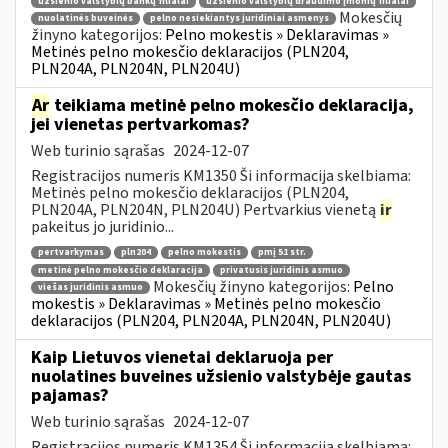
užsienio valstybių bankų filialai
užsienio valstybių draudimo įmonių filialai
Mokesčių
nuolatinės buveinės
pelno nesiekiantys juridiniai asmenys
žinyno kategorijos:
Pelno mokestis » Deklaravimas »
Metinės pelno mokesčio deklaracijos (PLN204,
PLN204A, PLN204N, PLN204U)
Ar
teikiama metinė pelno mokesčio deklaracija,
jei vienetas pertvarkomas?
Web turinio sąrašas
2024-12-07
Registracijos numeris KM1350 Ši informacija skelbiama:
Metinės pelno mokesčio deklaracijos (PLN204,
PLN204A, PLN204N, PLN204U) Pertvarkius vienetą
ir
pakeitus jo juridinio...
pertvarkymas
pln204
pelno mokestis
pmį 51 str.
metinė pelno mokesčio deklaracija
privatusis juridinis asmuo
Mokesčių žinyno kategorijos:
Pelno
viešas juridinis asmuo
mokestis » Deklaravimas » Metinės pelno mokesčio
deklaracijos (PLN204, PLN204A, PLN204N, PLN204U)
Kaip Lietuvos vienetai deklaruoja per
nuolatines buveines užsienio valstybėje gautas
pajamas?
Web turinio sąrašas
2024-12-07
Registracijos numeris KM1354 Ši informacija skelbiama: