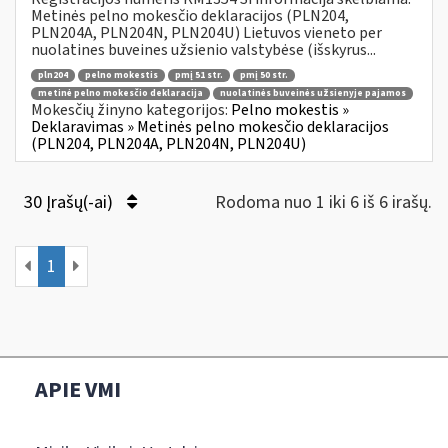
Metinės pelno mokesčio deklaracijos (PLN204,
PLN204A, PLN204N, PLN204U) Lietuvos vieneto per
nuolatines buveines užsienio valstybėse (išskyrus...
pln204
pelno mokestis
pmį 51 str.
pmį 50 str.
metinė pelno mokesčio deklaracija
nuolatinės buveinės užsienyje pajamos
Mokesčių žinyno kategorijos:
Pelno mokestis »
Deklaravimas » Metinės pelno mokesčio deklaracijos
(PLN204, PLN204A, PLN204N, PLN204U)
30 Įrašų(-ai)
Rodoma nuo 1 iki 6 iš 6 irašų.
1
APIE VMI