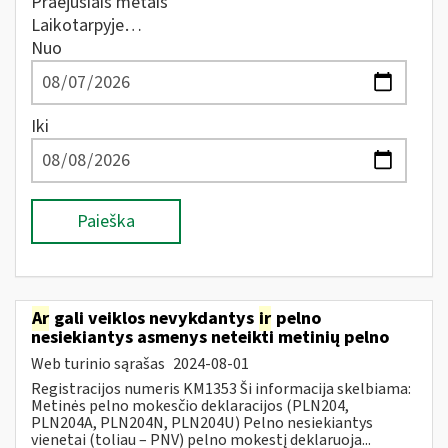
Praėjusiais metais
Laikotarpyje…
Nuo
Iki
Paieška
Ar
gali veiklos nevykdantys
ir
pelno
nesiekiantys asmenys neteikti metinių pelno
Web turinio sąrašas
2024-08-01
Registracijos numeris KM1353 Ši informacija skelbiama:
Metinės pelno mokesčio deklaracijos (PLN204,
PLN204A, PLN204N, PLN204U) Pelno nesiekiantys
vienetai (toliau – PNV) pelno mokestį deklaruoja...