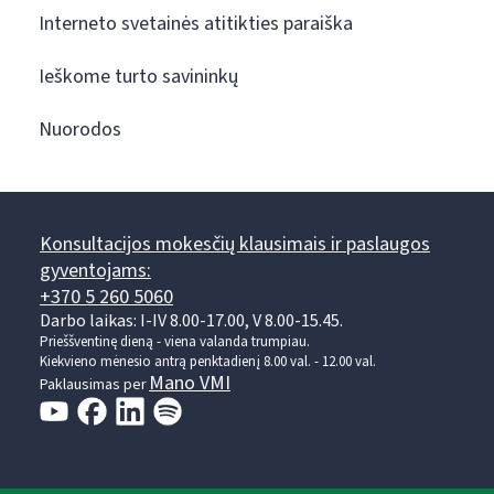
Interneto svetainės atitikties paraiška
Ieškome turto savininkų
Nuorodos
Konsultacijos mokesčių klausimais ir paslaugos
gyventojams:
+370 5 260 5060
Darbo laikas: I-IV 8.00-17.00, V 8.00-15.45.
Prieššventinę dieną - viena valanda trumpiau.
Kiekvieno mėnesio antrą penktadienį 8.00 val. - 12.00 val.
Mano VMI
Paklausimas per