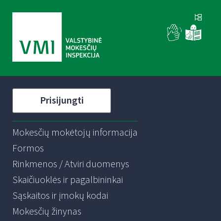
Prisijungti
Mokesčių mokėtojų informacija
Formos
Rinkmenos / Atviri duomenys
Skaičiuoklės ir pagalbininkai
Sąskaitos ir įmokų kodai
Mokesčių žinynas