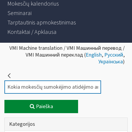
Mokesčių kalendorius
Seminarai
Tarptautinis apmokestinimas
Kontaktai / Apklausa
VMI Machine translation / VMI Машинный перевод /
VMI Машинний переклад (
English
,
Русский
,
Українська
)
Paieška
Kategorijos