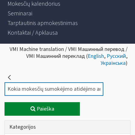
Mokesčių kalendorius
Seminarai
Tarptautinis apmokestinimas
Kontaktai / Apklausa
VMI Machine translation / VMI Машинный перевод /
VMI Машинний переклад (
English
,
Русский
,
Українська
)
Paieška
Kategorijos