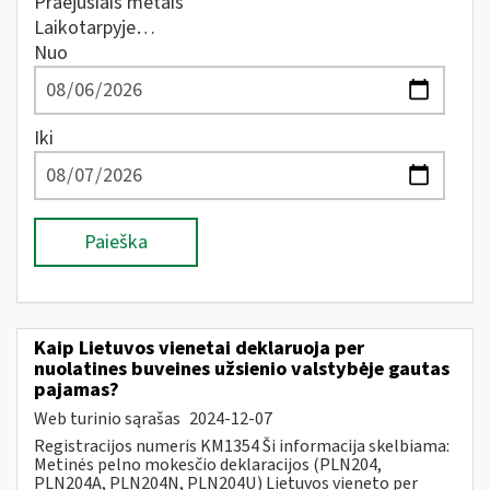
Praėjusiais metais
Laikotarpyje…
Nuo
Iki
Paieška
Kaip Lietuvos vienetai deklaruoja per
nuolatines buveines užsienio valstybėje gautas
pajamas?
Web turinio sąrašas
2024-12-07
Registracijos numeris KM1354 Ši informacija skelbiama:
Metinės pelno mokesčio deklaracijos (PLN204,
PLN204A, PLN204N, PLN204U) Lietuvos vieneto per