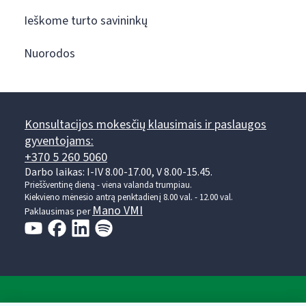
Ieškome turto savininkų
Nuorodos
Konsultacijos mokesčių klausimais ir paslaugos
gyventojams:
+370 5 260 5060
Darbo laikas: I-IV 8.00-17.00, V 8.00-15.45.
Prieššventinę dieną - viena valanda trumpiau.
Kiekvieno mėnesio antrą penktadienį 8.00 val. - 12.00 val.
Mano VMI
Paklausimas per