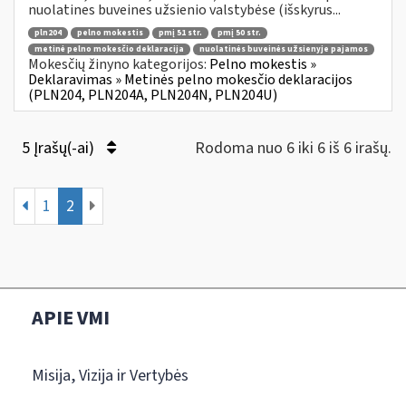
nuolatines buveines užsienio valstybėse (išskyrus...
pln204
pelno mokestis
pmį 51 str.
pmį 50 str.
metinė pelno mokesčio deklaracija
nuolatinės buveinės užsienyje pajamos
Mokesčių žinyno kategorijos:
Pelno mokestis »
Deklaravimas » Metinės pelno mokesčio deklaracijos
(PLN204, PLN204A, PLN204N, PLN204U)
5 Įrašų(-ai)
Rodoma nuo 6 iki 6 iš 6 irašų.
1
2
APIE VMI
Misija, Vizija ir Vertybės