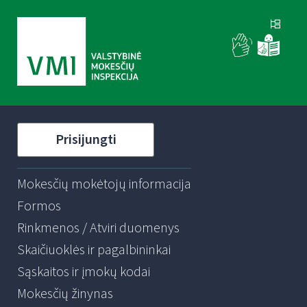
Prisijungti
Mokesčių mokėtojų informacija
Formos
Rinkmenos / Atviri duomenys
Skaičiuoklės ir pagalbininkai
Sąskaitos ir įmokų kodai
Mokesčių žinynas