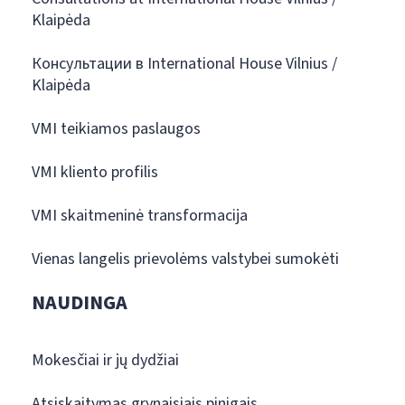
Klaipėda
Консультации в International House Vilnius /
Klaipėda
VMI teikiamos paslaugos
VMI kliento profilis
VMI skaitmeninė transformacija
Vienas langelis prievolėms valstybei sumokėti
NAUDINGA
Mokesčiai ir jų dydžiai
Atsiskaitymas grynaisiais pinigais