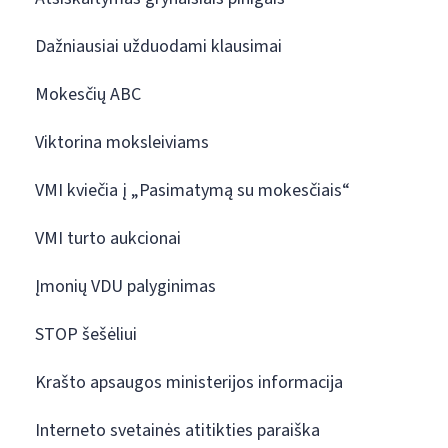
Dažniausiai užduodami klausimai
Mokesčių ABC
Viktorina moksleiviams
VMI kviečia į „Pasimatymą su mokesčiais“
VMI turto aukcionai
Įmonių VDU palyginimas
STOP šešėliui
Krašto apsaugos ministerijos informacija
Interneto svetainės atitikties paraiška