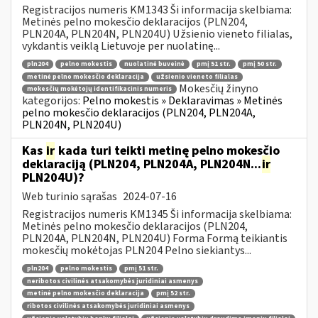
Registracijos numeris KM1343 Ši informacija skelbiama:
Metinės pelno mokesčio deklaracijos (PLN204,
PLN204A, PLN204N, PLN204U) Užsienio vieneto filialas,
vykdantis veiklą Lietuvoje per nuolatinę...
pln204
pelno mokestis
nuolatinė buveinė
pmį 51 str.
pmį 50 str.
metinė pelno mokesčio deklaracija
užsienio vieneto filialas
Mokesčių žinyno
mokesčių mokėtojų identifikacinis numeris
kategorijos:
Pelno mokestis » Deklaravimas » Metinės
pelno mokesčio deklaracijos (PLN204, PLN204A,
PLN204N, PLN204U)
Kas
ir
kada turi teikti metinę pelno mokesčio
deklaraciją (PLN204, PLN204A, PLN204N...
ir
PLN204U)?
Web turinio sąrašas
2024-07-16
Registracijos numeris KM1345 Ši informacija skelbiama:
Metinės pelno mokesčio deklaracijos (PLN204,
PLN204A, PLN204N, PLN204U) Forma Formą teikiantis
mokesčių mokėtojas PLN204 Pelno siekiantys...
pln204
pelno mokestis
pmį 51 str.
neribotos civilinės atsakomybės juridiniai asmenys
metinė pelno mokesčio deklaracija
pmį 52 str.
ribotos civilinės atsakomybės juridiniai asmenys