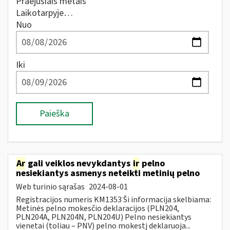
Praėjusiais metais
Laikotarpyje…
Nuo
Iki
Paieška
Ar
gali veiklos nevykdantys
ir
pelno
nesiekiantys asmenys neteikti metinių pelno
Web turinio sąrašas
2024-08-01
Registracijos numeris KM1353 Ši informacija skelbiama:
Metinės pelno mokesčio deklaracijos (PLN204,
PLN204A, PLN204N, PLN204U) Pelno nesiekiantys
vienetai (toliau – PNV) pelno mokestį deklaruoja...