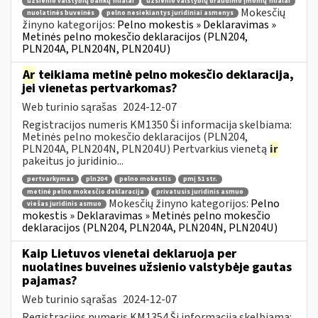
užsienio valstybių bankų filialai
užsienio valstybių draudimo įmonių filialai
Mokesčių
nuolatinės buveinės
pelno nesiekiantys juridiniai asmenys
žinyno kategorijos:
Pelno mokestis » Deklaravimas »
Metinės pelno mokesčio deklaracijos (PLN204,
PLN204A, PLN204N, PLN204U)
Ar
teikiama metinė pelno mokesčio deklaracija,
jei vienetas pertvarkomas?
Web turinio sąrašas
2024-12-07
Registracijos numeris KM1350 Ši informacija skelbiama:
Metinės pelno mokesčio deklaracijos (PLN204,
PLN204A, PLN204N, PLN204U) Pertvarkius vienetą
ir
pakeitus jo juridinio...
pertvarkymas
pln204
pelno mokestis
pmį 51 str.
metinė pelno mokesčio deklaracija
privatusis juridinis asmuo
Mokesčių žinyno kategorijos:
Pelno
viešas juridinis asmuo
mokestis » Deklaravimas » Metinės pelno mokesčio
deklaracijos (PLN204, PLN204A, PLN204N, PLN204U)
Kaip Lietuvos vienetai deklaruoja per
nuolatines buveines užsienio valstybėje gautas
pajamas?
Web turinio sąrašas
2024-12-07
Registracijos numeris KM1354 Ši informacija skelbiama: