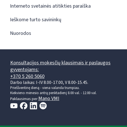
Interneto svetainės atitikties paraiška
Ieškome turto savininkų
Nuorodos
Konsultacijos mokesčių klausimais ir paslaugos
gyventojams:
+370 5 260 5060
Darbo laikas: I-IV 8.00-17.00, V 8.00-15.45.
Prieššventinę dieną - viena valanda trumpiau.
Kiekvieno mėnesio antrą penktadienį 8.00 val. - 12.00 val.
Mano VMI
Paklausimas per