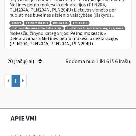
Metinės pelno mokesčio deklaracijos (PLN204,
PLN204A, PLN204N, PLN204U) Lietuvos vieneto per
nuolatines buveines užsienio valstybėse (išskyrus...
pln204
pelno mokestis
pmį 51 str.
pmį 50 str.
metinė pelno mokesčio deklaracija
nuolatinės buveinės užsienyje pajamos
Mokesčių žinyno kategorijos:
Pelno mokestis »
Deklaravimas » Metinės pelno mokesčio deklaracijos
(PLN204, PLN204A, PLN204N, PLN204U)
20 Įrašų(-ai)
Rodoma nuo 1 iki 6 iš 6 irašų.
1
APIE VMI