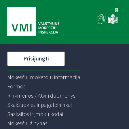
Prisijungti
Mokesčių mokėtojų informacija
Formos
Rinkmenos / Atviri duomenys
Skaičiuoklės ir pagalbininkai
Sąskaitos ir įmokų kodai
Mokesčių žinynas