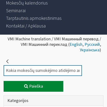
Mokesčių kalendorius
Seminarai
Tarptautinis apmokestinimas
Kontaktai / Apklausa
VMI Machine translation / VMI Машинный перевод /
VMI Машинний переклад (
English
,
Русский
,
Українська
)
Paieška
Kategorijos