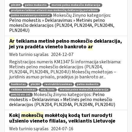
pln204
pelno mokestis
metinė pelno mokesčio deklaracija
prašymas laikinai atleisti nuo mokesčių deklaracijų pateikimo
Mokesčių žinyno kategorijos:
pelno nesiekiantys vienetai
Pelno mokestis » Deklaravimas » Metinės pelno
mokesčio deklaracijos (PLN204, PLN204A, PLN204N,
PLN204U)
Ar
teikiama metinė pelno mokesčio deklaracija,
jei yra pradėta vieneto bankroto
ar
Web turinio sąrašas
2024-12-07
Registracijos numeris KM1347 Ši informacija skelbiama:
Metinės pelno mokesčio deklaracijos (PLN204,
PLN204A, PLN204N, PLN204U) Mokesčių mokėtojas –
juridinis asmuo privalo, pradėjus jo bankroto ar...
bankrotas
pln204
restruktūrizavimas
pelno mokestis
teikimo terminas
maį 78 str.
metinė pelno mokesčio deklaracija
Mokesčių žinyno kategorijos:
Pelno
pmį 51 str. 2 d.
mokestis » Deklaravimas » Metinės pelno mokesčio
deklaracijos (PLN204, PLN204A, PLN204N, PLN204U)
Kokį
mokesčių
mokėtojų kodą turi nurodyti
užsienio vieneto filialas, veikiantis Lietuvoje
Web turinio sąrašas
2024-07-16