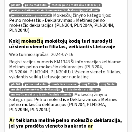
pln204
pelno mokestis
metinė pelno mokesčio deklaracija
prašymas laikinai atleisti nuo mokesčių deklaracijų pateikimo
Mokesčių žinyno kategorijos:
pelno nesiekiantys vienetai
Pelno mokestis » Deklaravimas » Metinės pelno
mokesčio deklaracijos (PLN204, PLN204A, PLN204N,
PLN204U)
Kokį
mokesčių
mokėtojų kodą turi nurodyti
užsienio vieneto filialas, veikiantis Lietuvoje
Web turinio sąrašas
2024-07-16
Registracijos numeris KM1343 Ši informacija skelbiama:
Metinės pelno mokesčio deklaracijos (PLN204,
PLN204A, PLN204N, PLN204U) Užsienio vieneto filialas,
vykdantis veiklą Lietuvoje per nuolatinę...
pln204
pelno mokestis
nuolatinė buveinė
pmį 51 str.
pmį 50 str.
metinė pelno mokesčio deklaracija
užsienio vieneto filialas
Mokesčių žinyno
mokesčių mokėtojų identifikacinis numeris
kategorijos:
Pelno mokestis » Deklaravimas » Metinės
pelno mokesčio deklaracijos (PLN204, PLN204A,
PLN204N, PLN204U)
Ar
teikiama metinė pelno mokesčio deklaracija,
jei yra pradėta vieneto bankroto
ar