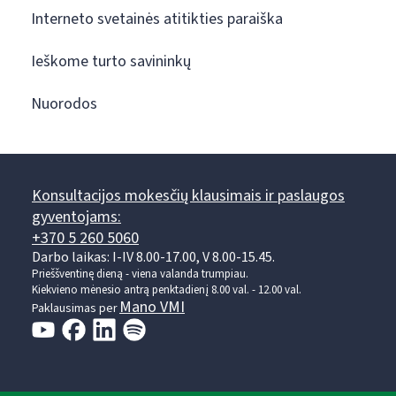
Interneto svetainės atitikties paraiška
Ieškome turto savininkų
Nuorodos
Konsultacijos mokesčių klausimais ir paslaugos
gyventojams:
+370 5 260 5060
Darbo laikas: I-IV 8.00-17.00, V 8.00-15.45.
Prieššventinę dieną - viena valanda trumpiau.
Kiekvieno mėnesio antrą penktadienį 8.00 val. - 12.00 val.
Mano VMI
Paklausimas per