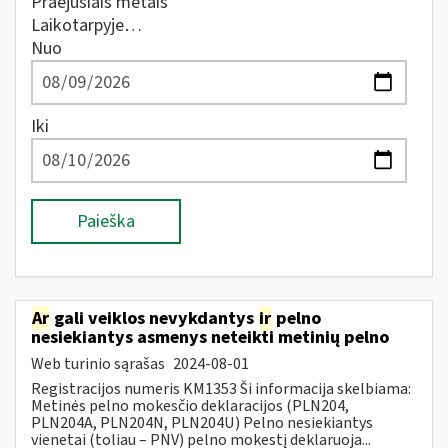
Praėjusiais metais
Laikotarpyje…
Nuo
Iki
Paieška
Ar
gali veiklos nevykdantys
ir
pelno
nesiekiantys asmenys neteikti metinių pelno
Web turinio sąrašas
2024-08-01
Registracijos numeris KM1353 Ši informacija skelbiama:
Metinės pelno mokesčio deklaracijos (PLN204,
PLN204A, PLN204N, PLN204U) Pelno nesiekiantys
vienetai (toliau – PNV) pelno mokestį deklaruoja...