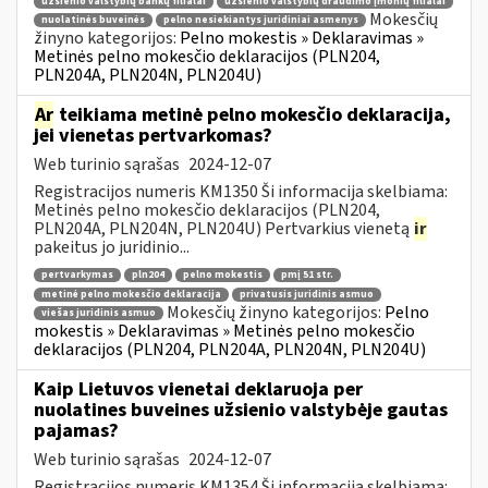
užsienio valstybių bankų filialai
užsienio valstybių draudimo įmonių filialai
Mokesčių
nuolatinės buveinės
pelno nesiekiantys juridiniai asmenys
žinyno kategorijos:
Pelno mokestis » Deklaravimas »
Metinės pelno mokesčio deklaracijos (PLN204,
PLN204A, PLN204N, PLN204U)
Ar
teikiama metinė pelno mokesčio deklaracija,
jei vienetas pertvarkomas?
Web turinio sąrašas
2024-12-07
Registracijos numeris KM1350 Ši informacija skelbiama:
Metinės pelno mokesčio deklaracijos (PLN204,
PLN204A, PLN204N, PLN204U) Pertvarkius vienetą
ir
pakeitus jo juridinio...
pertvarkymas
pln204
pelno mokestis
pmį 51 str.
metinė pelno mokesčio deklaracija
privatusis juridinis asmuo
Mokesčių žinyno kategorijos:
Pelno
viešas juridinis asmuo
mokestis » Deklaravimas » Metinės pelno mokesčio
deklaracijos (PLN204, PLN204A, PLN204N, PLN204U)
Kaip Lietuvos vienetai deklaruoja per
nuolatines buveines užsienio valstybėje gautas
pajamas?
Web turinio sąrašas
2024-12-07
Registracijos numeris KM1354 Ši informacija skelbiama: