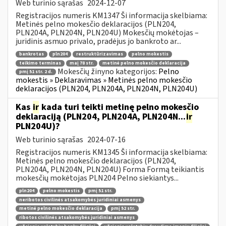
Web turinio sąrašas
2024-12-07
Registracijos numeris KM1347 Ši informacija skelbiama:
Metinės pelno mokesčio deklaracijos (PLN204,
PLN204A, PLN204N, PLN204U) Mokesčių mokėtojas –
juridinis asmuo privalo, pradėjus jo bankroto ar...
bankrotas
pln204
restruktūrizavimas
pelno mokestis
teikimo terminas
maį 78 str.
metinė pelno mokesčio deklaracija
Mokesčių žinyno kategorijos:
Pelno
pmį 51 str. 2 d.
mokestis » Deklaravimas » Metinės pelno mokesčio
deklaracijos (PLN204, PLN204A, PLN204N, PLN204U)
Kas
ir
kada turi teikti metinę pelno mokesčio
deklaraciją (PLN204, PLN204A, PLN204N...
ir
PLN204U)?
Web turinio sąrašas
2024-07-16
Registracijos numeris KM1345 Ši informacija skelbiama:
Metinės pelno mokesčio deklaracijos (PLN204,
PLN204A, PLN204N, PLN204U) Forma Formą teikiantis
mokesčių mokėtojas PLN204 Pelno siekiantys...
pln204
pelno mokestis
pmį 51 str.
neribotos civilinės atsakomybės juridiniai asmenys
metinė pelno mokesčio deklaracija
pmį 52 str.
ribotos civilinės atsakomybės juridiniai asmenys