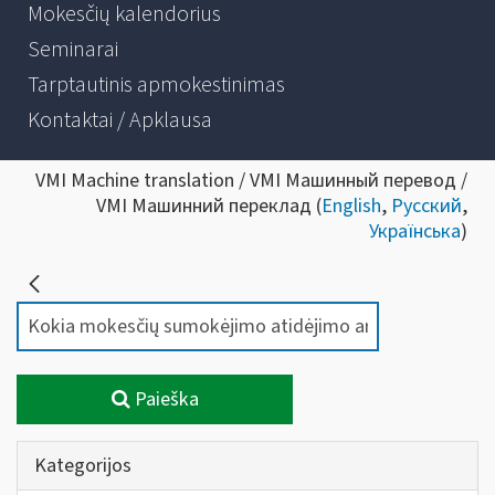
Mokesčių kalendorius
Seminarai
Tarptautinis apmokestinimas
Kontaktai / Apklausa
VMI Machine translation / VMI Машинный перевод /
VMI Машинний переклад (
English
,
Русский
,
Українська
)
Paieška
Kategorijos