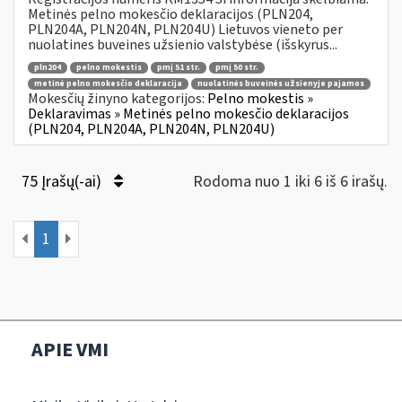
Metinės pelno mokesčio deklaracijos (PLN204,
PLN204A, PLN204N, PLN204U) Lietuvos vieneto per
nuolatines buveines užsienio valstybėse (išskyrus...
pln204
pelno mokestis
pmį 51 str.
pmį 50 str.
metinė pelno mokesčio deklaracija
nuolatinės buveinės užsienyje pajamos
Mokesčių žinyno kategorijos:
Pelno mokestis »
Deklaravimas » Metinės pelno mokesčio deklaracijos
(PLN204, PLN204A, PLN204N, PLN204U)
75 Įrašų(-ai)
Rodoma nuo 1 iki 6 iš 6 irašų.
1
APIE VMI