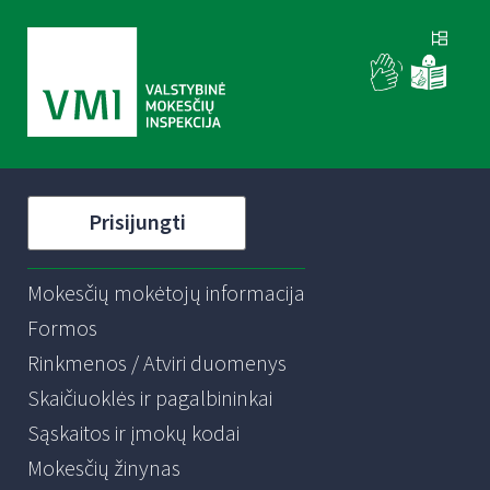
Prisijungti
Mokesčių mokėtojų informacija
Formos
Rinkmenos / Atviri duomenys
Skaičiuoklės ir pagalbininkai
Sąskaitos ir įmokų kodai
Mokesčių žinynas