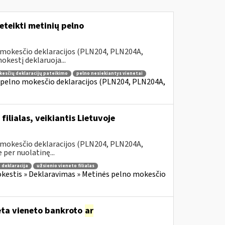
teikti metinių pelno
 mokesčio deklaracijos (PLN204, PLN204A,
kestį deklaruoja...
kesčių deklaracijų pateikimo
pelno nesiekiantys vienetai
 pelno mokesčio deklaracijos (PLN204, PLN204A,
ilialas, veikiantis Lietuvoje
 mokesčio deklaracijos (PLN204, PLN204A,
 per nuolatinę...
 deklaracija
užsienio vieneto filialas
kestis » Deklaravimas » Metinės pelno mokesčio
dėta vieneto bankroto
ar