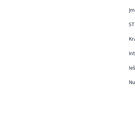
Įm
ST
Kr
In
Ie
Nu