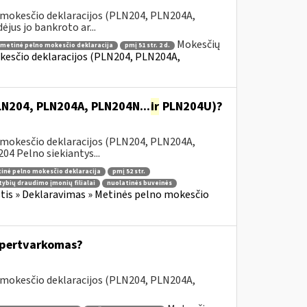
 mokesčio deklaracijos (PLN204, PLN204A,
jus jo bankroto ar...
Mokesčių
metinė pelno mokesčio deklaracija
pmį 51 str. 2 d.
kesčio deklaracijos (PLN204, PLN204A,
PLN204, PLN204A, PLN204N...
ir
PLN204U)?
 mokesčio deklaracijos (PLN204, PLN204A,
 Pelno siekiantys...
inė pelno mokesčio deklaracija
pmį 52 str.
tybių draudimo įmonių filialai
nuolatinės buveinės
is » Deklaravimas » Metinės pelno mokesčio
s pertvarkomas?
 mokesčio deklaracijos (PLN204, PLN204A,