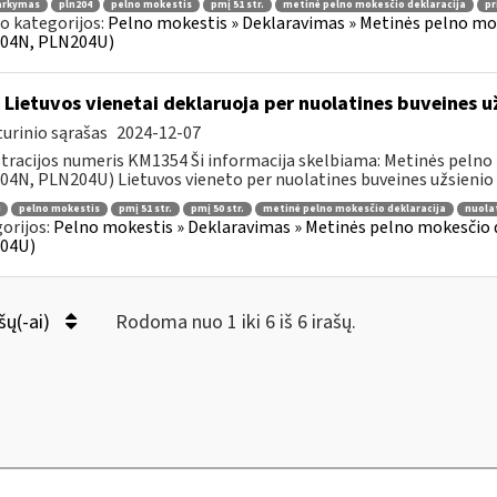
arkymas
pln204
pelno mokestis
pmį 51 str.
metinė pelno mokesčio deklaracija
pr
o kategorijos:
Pelno mokestis » Deklaravimas » Metinės pelno mo
04N, PLN204U)
 Lietuvos vienetai deklaruoja per nuolatines buveines 
urinio sąrašas
2024-12-07
tracijos numeris KM1354 Ši informacija skelbiama: Metinės pelno
4N, PLN204U) Lietuvos vieneto per nuolatines buveines užsienio va
pelno mokestis
pmį 51 str.
pmį 50 str.
metinė pelno mokesčio deklaracija
nuola
orijos:
Pelno mokestis » Deklaravimas » Metinės pelno mokesčio
04U)
šų(-ai)
Rodoma nuo 1 iki 6 iš 6 irašų.