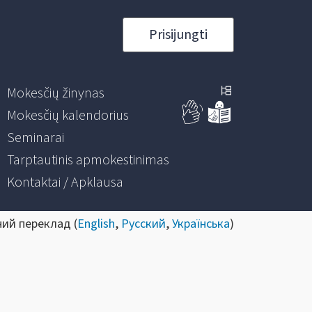
Prisijungti
Mokesčių žinynas
Mokesčių kalendorius
Seminarai
Tarptautinis apmokestinimas
Kontaktai / Apklausa
ний переклад (
English
,
Русский
,
Українська
)