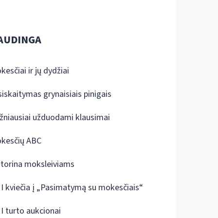
AUDINGA
kesčiai ir jų dydžiai
siskaitymas grynaisiais pinigais
žniausiai užduodami klausimai
kesčių ABC
ktorina moksleiviams
I kviečia į „Pasimatymą su mokesčiais“
I turto aukcionai