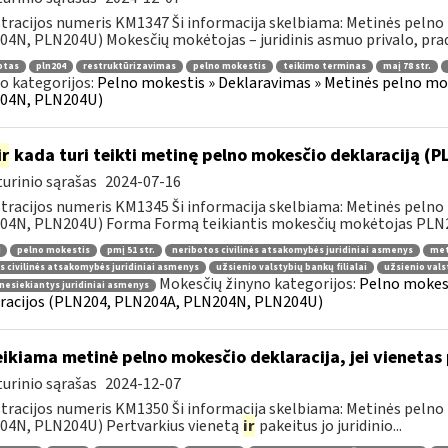
tracijos numeris KM1347 Ši informacija skelbiama: Metinės pelno
4N, PLN204U) Mokesčių mokėtojas – juridinis asmuo privalo, pradė
otas
pln204
restruktūrizavimas
pelno mokestis
teikimo terminas
maį 78 str.
o kategorijos:
Pelno mokestis » Deklaravimas » Metinės pelno mo
04N, PLN204U)
ir
kada turi teikti metinę pelno mokesčio deklaraciją (
urinio sąrašas
2024-07-16
tracijos numeris KM1345 Ši informacija skelbiama: Metinės pelno
4N, PLN204U) Forma Formą teikiantis mokesčių mokėtojas PLN204
pelno mokestis
pmį 51 str.
neribotos civilinės atsakomybės juridiniai asmenys
met
s civilinės atsakomybės juridiniai asmenys
užsienio valstybių bankų filialai
užsienio vals
Mokesčių žinyno kategorijos:
Pelno mokest
nesiekiantys juridiniai asmenys
racijos (PLN204, PLN204A, PLN204N, PLN204U)
ikiama metinė pelno mokesčio deklaracija, jei vieneta
urinio sąrašas
2024-12-07
tracijos numeris KM1350 Ši informacija skelbiama: Metinės pelno
04N, PLN204U) Pertvarkius vienetą
ir
pakeitus jo juridinio...