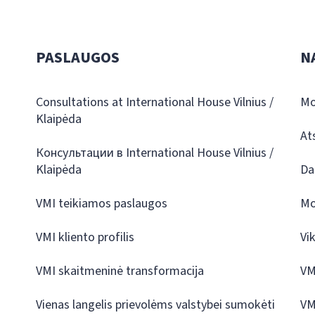
PASLAUGOS
N
Consultations at International House Vilnius /
Mo
Klaipėda
At
Консультации в International House Vilnius /
Klaipėda
Da
VMI teikiamos paslaugos
Mo
VMI kliento profilis
Vi
VMI skaitmeninė transformacija
VM
Vienas langelis prievolėms valstybei sumokėti
VM