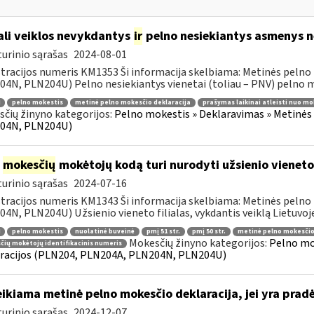
li veiklos nevykdantys
ir
pelno nesiekiantys asmenys ne
urinio sąrašas
2024-08-01
tracijos numeris KM1353 Ši informacija skelbiama: Metinės pelno
4N, PLN204U) Pelno nesiekiantys vienetai (toliau – PNV) pelno mo
pelno mokestis
metinė pelno mokesčio deklaracija
prašymas laikinai atleisti nuo mo
čių žinyno kategorijos:
Pelno mokestis » Deklaravimas » Metinės
04N, PLN204U)
į
mokesčių
mokėtojų kodą turi nurodyti užsienio vieneto f
urinio sąrašas
2024-07-16
tracijos numeris KM1343 Ši informacija skelbiama: Metinės pelno
4N, PLN204U) Užsienio vieneto filialas, vykdantis veiklą Lietuvoje
pelno mokestis
nuolatinė buveinė
pmį 51 str.
pmį 50 str.
metinė pelno mokesčio
Mokesčių žinyno kategorijos:
Pelno mo
ių mokėtojų identifikacinis numeris
racijos (PLN204, PLN204A, PLN204N, PLN204U)
ikiama metinė pelno mokesčio deklaracija, jei yra pra
urinio sąrašas
2024-12-07