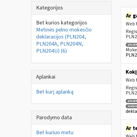
Kategorijos
Ar
ga
Bet kurios kategorijos
Web t
Metinės pelno mokesčio
Regis
deklaracijos (PLN204,
PLN20
PLN204A, PLN204N,
pln204
Mokes
PLN204U)
(6)
PLN2
Kok
Aplankai
Web t
Regis
Bet kurį aplanką
PLN20
pln204
mokesč
dekla
Parodymo data
Ar
te
Bet kuriuo metu
Web t