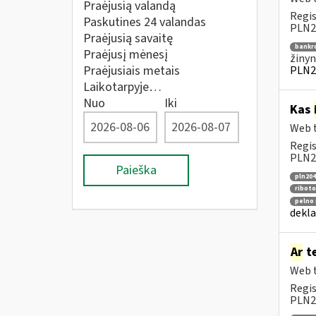
Praėjusią valandą
Regis
Paskutines 24 valandas
PLN20
Praėjusią savaitę
bankr
Praėjusį mėnesį
žinyn
Praėjusiais metais
PLN2
Laikotarpyje…
Nuo
Iki
Kas
Web t
Regis
PLN20
Paieška
pln204
riboto
pelno 
dekla
Ar
te
Web t
Regis
PLN2