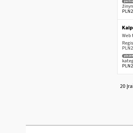
pertv
žinyn
PLN2
Kaip
Web t
Regis
PLN20
pln204
kateg
PLN2
20 Įra