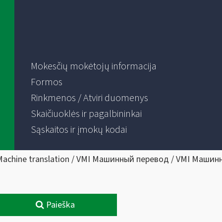
Mokesčių mokėtojų informacija
Formos
Rinkmenos / Atviri duomenys
Skaičiuoklės ir pagalbininkai
Sąskaitos ir įmokų kodai
Machine translation / VMI Машинный перевод / VMI Машин
Paieška