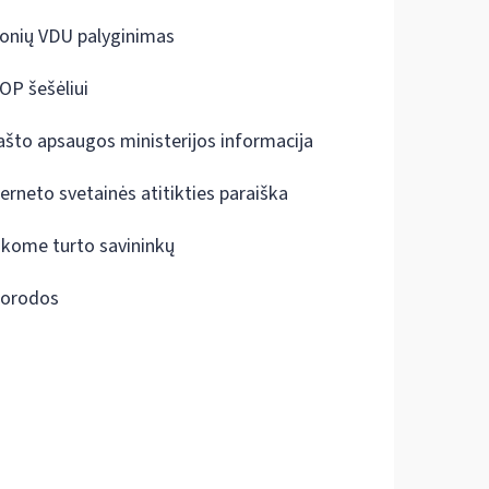
onių VDU palyginimas
OP šešėliui
ašto apsaugos ministerijos informacija
terneto svetainės atitikties paraiška
škome turto savininkų
orodos