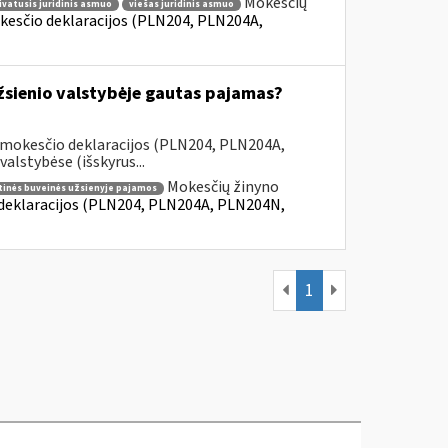
Mokesčių
ivatusis juridinis asmuo
viešas juridinis asmuo
kesčio deklaracijos (PLN204, PLN204A,
užsienio valstybėje gautas pajamas?
 mokesčio deklaracijos (PLN204, PLN204A,
lstybėse (išskyrus...
Mokesčių žinyno
tinės buveinės užsienyje pajamos
 deklaracijos (PLN204, PLN204A, PLN204N,
1