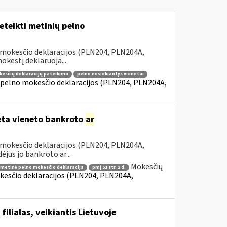
teikti metinių pelno
 mokesčio deklaracijos (PLN204, PLN204A,
kestį deklaruoja...
kesčių deklaracijų pateikimo
pelno nesiekiantys vienetai
 pelno mokesčio deklaracijos (PLN204, PLN204A,
dėta vieneto bankroto
ar
 mokesčio deklaracijos (PLN204, PLN204A,
jus jo bankroto ar...
Mokesčių
metinė pelno mokesčio deklaracija
pmį 51 str. 2 d.
kesčio deklaracijos (PLN204, PLN204A,
ilialas, veikiantis Lietuvoje