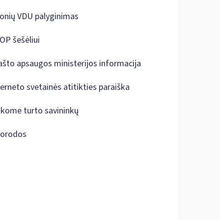
onių VDU palyginimas
OP šešėliui
ašto apsaugos ministerijos informacija
terneto svetainės atitikties paraiška
škome turto savininkų
orodos