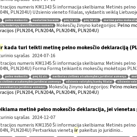
tracijos numeris KM1343 Ši informacija skelbiama: Metinės pelno
4N, PLN204U) Užsienio vieneto filialas, vykdantis veiklą Lietuvoje
pelno mokestis
nuolatinė buveinė
pmį 51 str.
pmį 50 str.
metinė pelno mokesčio
Mokesčių žinyno kategorijos:
Pelno mo
ių mokėtojų identifikacinis numeris
racijos (PLN204, PLN204A, PLN204N, PLN204U)
ir
kada turi teikti metinę pelno mokesčio deklaraciją (
urinio sąrašas
2024-07-16
tracijos numeris KM1345 Ši informacija skelbiama: Metinės pelno
4N, PLN204U) Forma Formą teikiantis mokesčių mokėtojas PLN204
pelno mokestis
pmį 51 str.
neribotos civilinės atsakomybės juridiniai asmenys
met
s civilinės atsakomybės juridiniai asmenys
užsienio valstybių bankų filialai
užsienio vals
Mokesčių žinyno kategorijos:
Pelno mokest
nesiekiantys juridiniai asmenys
racijos (PLN204, PLN204A, PLN204N, PLN204U)
ikiama metinė pelno mokesčio deklaracija, jei vieneta
urinio sąrašas
2024-12-07
tracijos numeris KM1350 Ši informacija skelbiama: Metinės pelno
04N, PLN204U) Pertvarkius vienetą
ir
pakeitus jo juridinio...