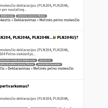
 mokesčio deklaracijos (PLN204, PLN204A,
 per nuolatinę...
 deklaracija
užsienio vieneto filialas
kestis » Deklaravimas » Metinės pelno mokesčio
PLN204, PLN204A, PLN204N...
ir
PLN204U)?
 mokesčio deklaracijos (PLN204, PLN204A,
 Pelno siekiantys...
inė pelno mokesčio deklaracija
pmį 52 str.
tybių draudimo įmonių filialai
nuolatinės buveinės
is » Deklaravimas » Metinės pelno mokesčio
s pertvarkomas?
 mokesčio deklaracijos (PLN204, PLN204A,