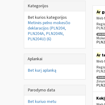
Kategorijos
Ar
ga
Bet kurios kategorijos
Web t
Metinės pelno mokesčio
Regis
deklaracijos (PLN204,
PLN20
PLN204A, PLN204N,
pln204
Mokes
PLN204U)
(6)
PLN2
Ar
te
Aplankai
Web t
Regis
Bet kurį aplanką
PLN20
bankr
žinyn
PLN2
Parodymo data
Kok
Bet kuriuo metu
Web t