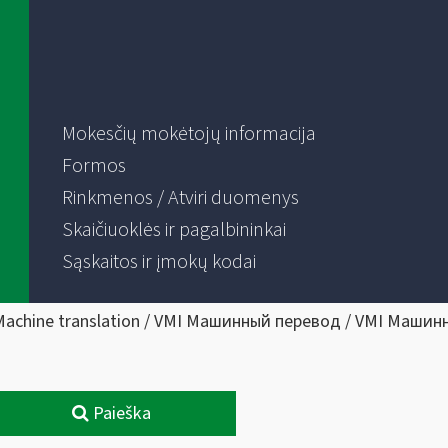
Mokesčių mokėtojų informacija
Formos
Rinkmenos / Atviri duomenys
Skaičiuoklės ir pagalbininkai
Sąskaitos ir įmokų kodai
Machine translation / VMI Машинный перевод / VMI Машин
Paieška