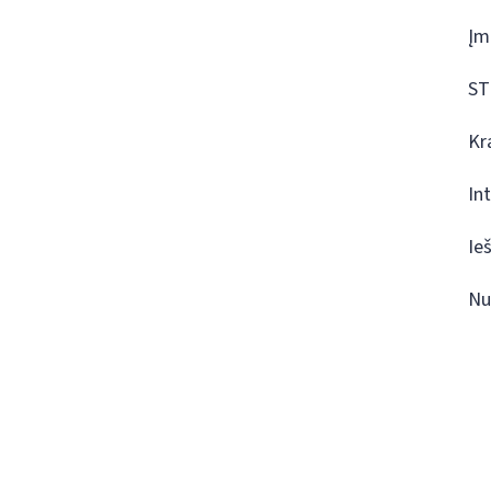
Įm
ST
Kr
In
Ie
Nu