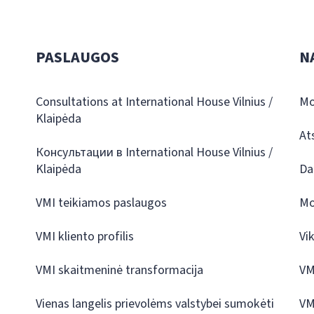
PASLAUGOS
N
Consultations at International House Vilnius /
Mo
Klaipėda
At
Консультации в International House Vilnius /
Klaipėda
Da
VMI teikiamos paslaugos
Mo
VMI kliento profilis
Vi
VMI skaitmeninė transformacija
VM
Vienas langelis prievolėms valstybei sumokėti
VM