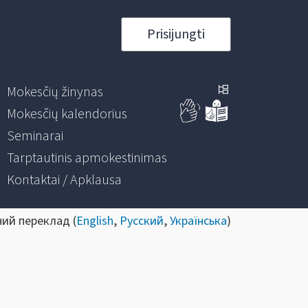
Prisijungti
Mokesčių žinynas
Mokesčių kalendorius
Seminarai
Tarptautinis apmokestinimas
Kontaktai / Apklausa
ний переклад (
English
,
Русский
,
Українська
)