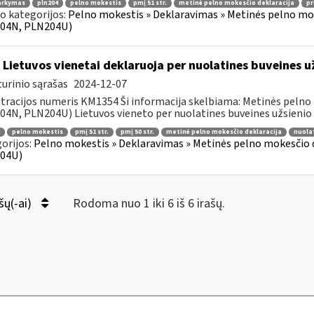
arkymas
pln204
pelno mokestis
pmį 51 str.
metinė pelno mokesčio deklaracija
pr
o kategorijos:
Pelno mokestis » Deklaravimas » Metinės pelno mo
04N, PLN204U)
 Lietuvos vienetai deklaruoja per nuolatines buveines 
urinio sąrašas
2024-12-07
tracijos numeris KM1354 Ši informacija skelbiama: Metinės pelno
4N, PLN204U) Lietuvos vieneto per nuolatines buveines užsienio va
pelno mokestis
pmį 51 str.
pmį 50 str.
metinė pelno mokesčio deklaracija
nuola
orijos:
Pelno mokestis » Deklaravimas » Metinės pelno mokesčio
04U)
šų(-ai)
Rodoma nuo 1 iki 6 iš 6 irašų.