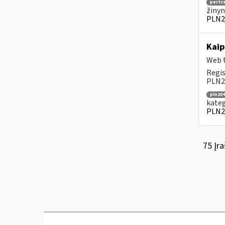
pertv
žinyn
PLN2
Kaip
Web t
Regis
PLN20
pln204
kateg
PLN2
75 Įra