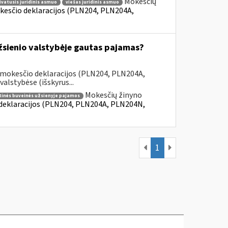
Mokesčių
ivatusis juridinis asmuo
viešas juridinis asmuo
kesčio deklaracijos (PLN204, PLN204A,
užsienio valstybėje gautas pajamas?
 mokesčio deklaracijos (PLN204, PLN204A,
lstybėse (išskyrus...
Mokesčių žinyno
tinės buveinės užsienyje pajamos
 deklaracijos (PLN204, PLN204A, PLN204N,
1