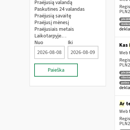
Praėjusią valandą
Regis
Paskutines 24 valandas
PLN20
Praėjusią savaitę
pln204
Praėjusį mėnesį
mokesč
Praėjusiais metais
dekla
Laikotarpyje…
Nuo
Iki
Kas
Web t
Regis
PLN20
Paieška
pln204
riboto
pelno 
dekla
Ar
te
Web t
Regis
PLN2