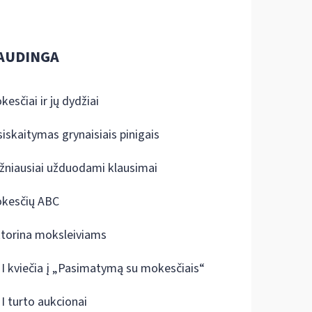
AUDINGA
kesčiai ir jų dydžiai
siskaitymas grynaisiais pinigais
žniausiai užduodami klausimai
kesčių ABC
ktorina moksleiviams
I kviečia į „Pasimatymą su mokesčiais“
I turto aukcionai