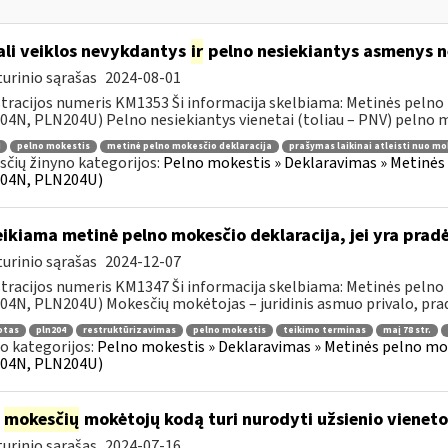
li veiklos nevykdantys
ir
pelno nesiekiantys asmenys ne
urinio sąrašas
2024-08-01
tracijos numeris KM1353 Ši informacija skelbiama: Metinės pelno
4N, PLN204U) Pelno nesiekiantys vienetai (toliau – PNV) pelno mo
pelno mokestis
metinė pelno mokesčio deklaracija
prašymas laikinai atleisti nuo mo
čių žinyno kategorijos:
Pelno mokestis » Deklaravimas » Metinės
04N, PLN204U)
ikiama metinė pelno mokesčio deklaracija, jei yra pra
urinio sąrašas
2024-12-07
tracijos numeris KM1347 Ši informacija skelbiama: Metinės pelno
4N, PLN204U) Mokesčių mokėtojas – juridinis asmuo privalo, pradė
otas
pln204
restruktūrizavimas
pelno mokestis
teikimo terminas
maį 78 str.
o kategorijos:
Pelno mokestis » Deklaravimas » Metinės pelno mo
04N, PLN204U)
į
mokesčių
mokėtojų kodą turi nurodyti užsienio vieneto f
urinio sąrašas
2024-07-16