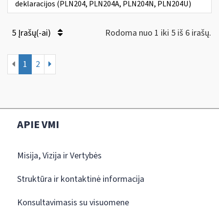
deklaracijos (PLN204, PLN204A, PLN204N, PLN204U)
5 Įrašų(-ai)
Rodoma nuo 1 iki 5 iš 6 irašų.
1
2
APIE VMI
Misija, Vizija ir Vertybės
Struktūra ir kontaktinė informacija
Konsultavimasis su visuomene