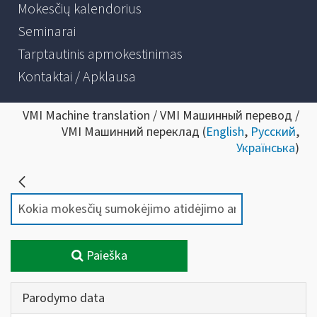
Mokesčių kalendorius
Seminarai
Tarptautinis apmokestinimas
Kontaktai / Apklausa
VMI Machine translation / VMI Машинный перевод /
VMI Машинний переклад (
English
,
Русский
,
Українська
)
Paieška
Parodymo data