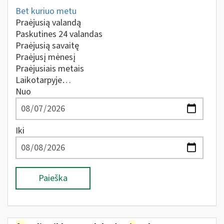
Bet kuriuo metu
Praėjusią valandą
Paskutines 24 valandas
Praėjusią savaitę
Praėjusį mėnesį
Praėjusiais metais
Laikotarpyje…
Nuo
Iki
Paieška