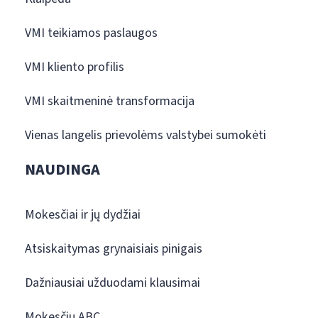
VMI teikiamos paslaugos
VMI kliento profilis
VMI skaitmeninė transformacija
Vienas langelis prievolėms valstybei sumokėti
NAUDINGA
Mokesčiai ir jų dydžiai
Atsiskaitymas grynaisiais pinigais
Dažniausiai užduodami klausimai
Mokesčių ABC