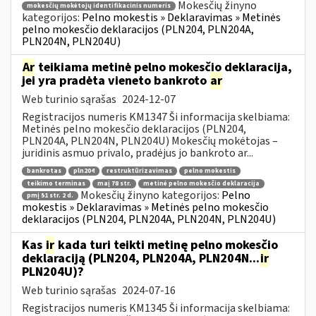
Mokesčių žinyno
mokesčių mokėtojų identifikacinis numeris
kategorijos:
Pelno mokestis » Deklaravimas » Metinės
pelno mokesčio deklaracijos (PLN204, PLN204A,
PLN204N, PLN204U)
Ar
teikiama metinė pelno mokesčio deklaracija,
jei yra pradėta vieneto bankroto
ar
Web turinio sąrašas
2024-12-07
Registracijos numeris KM1347 Ši informacija skelbiama:
Metinės pelno mokesčio deklaracijos (PLN204,
PLN204A, PLN204N, PLN204U) Mokesčių mokėtojas –
juridinis asmuo privalo, pradėjus jo bankroto ar...
bankrotas
pln204
restruktūrizavimas
pelno mokestis
teikimo terminas
maį 78 str.
metinė pelno mokesčio deklaracija
Mokesčių žinyno kategorijos:
Pelno
pmį 51 str. 2 d.
mokestis » Deklaravimas » Metinės pelno mokesčio
deklaracijos (PLN204, PLN204A, PLN204N, PLN204U)
Kas
ir
kada turi teikti metinę pelno mokesčio
deklaraciją (PLN204, PLN204A, PLN204N...
ir
PLN204U)?
Web turinio sąrašas
2024-07-16
Registracijos numeris KM1345 Ši informacija skelbiama: