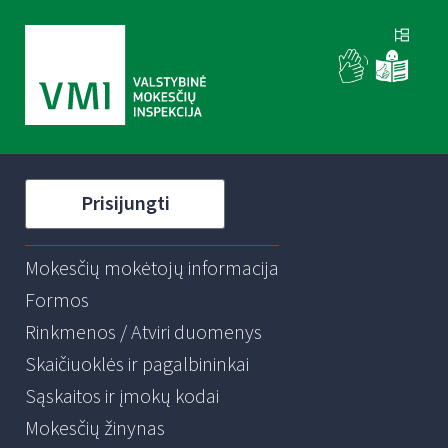
Prisijungti
Mokesčių mokėtojų informacija
Formos
Rinkmenos / Atviri duomenys
Skaičiuoklės ir pagalbininkai
Sąskaitos ir įmokų kodai
Mokesčių žinynas