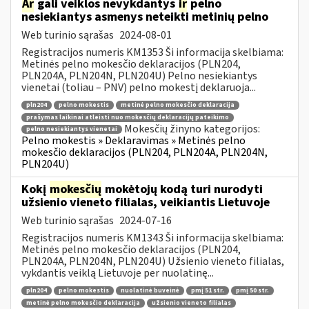
Ar
gali veiklos nevykdantys
ir
pelno
nesiekiantys asmenys neteikti metinių pelno
Web turinio sąrašas
2024-08-01
Registracijos numeris KM1353 Ši informacija skelbiama:
Metinės pelno mokesčio deklaracijos (PLN204,
PLN204A, PLN204N, PLN204U) Pelno nesiekiantys
vienetai (toliau – PNV) pelno mokestį deklaruoja...
pln204
pelno mokestis
metinė pelno mokesčio deklaracija
prašymas laikinai atleisti nuo mokesčių deklaracijų pateikimo
Mokesčių žinyno kategorijos:
pelno nesiekiantys vienetai
Pelno mokestis » Deklaravimas » Metinės pelno
mokesčio deklaracijos (PLN204, PLN204A, PLN204N,
PLN204U)
Kokį
mokesčių
mokėtojų kodą turi nurodyti
užsienio vieneto filialas, veikiantis Lietuvoje
Web turinio sąrašas
2024-07-16
Registracijos numeris KM1343 Ši informacija skelbiama:
Metinės pelno mokesčio deklaracijos (PLN204,
PLN204A, PLN204N, PLN204U) Užsienio vieneto filialas,
vykdantis veiklą Lietuvoje per nuolatinę...
pln204
pelno mokestis
nuolatinė buveinė
pmį 51 str.
pmį 50 str.
metinė pelno mokesčio deklaracija
užsienio vieneto filialas