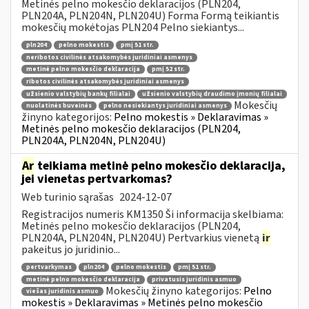
Metinės pelno mokesčio deklaracijos (PLN204,
PLN204A, PLN204N, PLN204U) Forma Formą teikiantis
mokesčių mokėtojas PLN204 Pelno siekiantys...
pln204
pelno mokestis
pmį 51 str.
neribotos civilinės atsakomybės juridiniai asmenys
metinė pelno mokesčio deklaracija
pmį 52 str.
ribotos civilinės atsakomybės juridiniai asmenys
užsienio valstybių bankų filialai
užsienio valstybių draudimo įmonių filialai
Mokesčių
nuolatinės buveinės
pelno nesiekiantys juridiniai asmenys
žinyno kategorijos:
Pelno mokestis » Deklaravimas »
Metinės pelno mokesčio deklaracijos (PLN204,
PLN204A, PLN204N, PLN204U)
Ar
teikiama metinė pelno mokesčio deklaracija,
jei vienetas pertvarkomas?
Web turinio sąrašas
2024-12-07
Registracijos numeris KM1350 Ši informacija skelbiama:
Metinės pelno mokesčio deklaracijos (PLN204,
PLN204A, PLN204N, PLN204U) Pertvarkius vienetą
ir
pakeitus jo juridinio...
pertvarkymas
pln204
pelno mokestis
pmį 51 str.
metinė pelno mokesčio deklaracija
privatusis juridinis asmuo
Mokesčių žinyno kategorijos:
Pelno
viešas juridinis asmuo
mokestis » Deklaravimas » Metinės pelno mokesčio