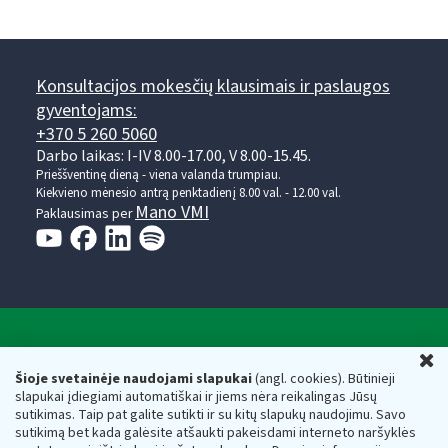
Konsultacijos mokesčių klausimais ir paslaugos
gyventojams:
+370 5 260 5060
Darbo laikas: I-IV 8.00-17.00, V 8.00-15.45.
Prieššventinę dieną - viena valanda trumpiau.
Kiekvieno mėnesio antrą penktadienį 8.00 val. - 12.00 val.
Mano VMI
Paklausimas per
Valstybinė mokesčių inspekcija prie Lietuvos
U
Respublikos finansų ministerijos
Šioje svetainėje naudojami slapukai
(angl. cookies). Būtinieji
slapukai įdiegiami automatiškai ir jiems nėra reikalingas Jūsų
Biudžetinė įstaiga. Juridinio asmens kodas — 188659752,
sutikimas. Taip pat galite sutikti ir su kitų slapukų naudojimu. Savo
adresas: Vasario 16-osios g. 14, 01107 Vilnius, Lietuva, el.paštas:
sutikimą bet kada galėsite atšaukti pakeisdami interneto naršyklės
vmi@vmi.lt
, E. pristatymo dėžutės adresas 188659752