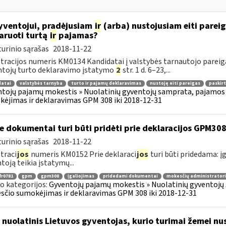
ventojui, pradėjusiam
ir
(arba) nustojusiam eiti pareiga
aruoti turtą
ir
pajamas?
urinio sąrašas
2018-11-22
tracijos numeris KM0134 Kandidatai į valstybės tarnautojo pareigas
tojų turto deklaravimo įstatymo
2
str. 1 d. 6–23,...
datai
valstybės tarnyba
turto ir pajamų deklaravimas
nustoję eiti pareigas
paskirt
tojų pajamų mokestis » Nuolatinių gyventojų samprata, pajamos 
ėjimas ir deklaravimas GPM 308 iki 2018-12-31
e dokumentai turi būti pridėti prie deklaracijos GPM30
urinio sąrašas
2018-11-22
traci
jos
numeris KM0152 Prie deklaraci
jos
turi būti pridedama: įg
toją teikia įstatymų...
fr0781
gpm
gpm308
įgaliojimas
pridedami dokumentai
mokesčių administratori
o kategorijos:
Gyventojų pajamų mokestis » Nuolatinių gyventojų 
čio sumokėjimas ir deklaravimas GPM 308 iki 2018-12-31
 nuolatinis Lietuvos gyventojas, kurio turimai žemei nust