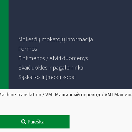
Mokesčių mokėtojų informacija
Formos
Rinkmenos / Atviri duomenys
Skaičiuoklės ir pagalbininkai
Sąskaitos ir įmokų kodai
Machine translation / VMI Машинный перевод / VMI Машин
Paieška