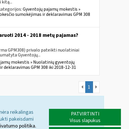
kitą...
ategorijos:
Gyventojų pajamų mokestis »
mokesčio sumokėjimas ir deklaravimas GPM 308
klaruoti 2014 - 2018 metų pajamas?
ma GPM308) privalo pateikti nuolatiniai
numatyta Gyventojų...
jamų mokestis » Nuolatinių gyventojų
r deklaravimas GPM 308 iki 2018-12-31
1
 nėra reikalingas
PATVIRTINTI
aukti pakeisdami
Visus slapukus
ivatumo politika.