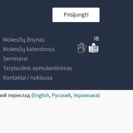
Prisijungti
Mokesčių žinynas
Mokesčių kalendorius
Seminarai
Tarptautinis apmokestinimas
Kontaktai / Apklausa
ний переклад (
English
,
Русский
,
Українська
)