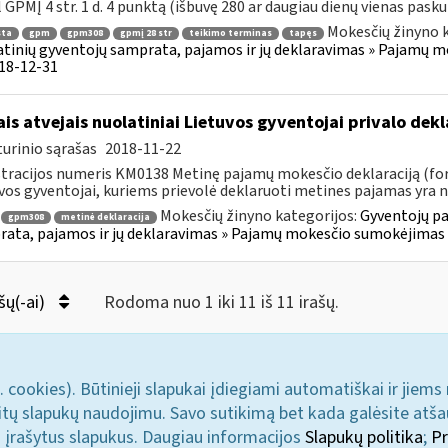
 GPMĮ 4 str. 1 d. 4 punktą (išbuvę 280 ar daugiau dienų vienas paskui 
Mokesčių žinyno k
sta
gpm
gpm308
gpmį 28 str
teikimo terminas
tapęs
tinių gyventojų samprata, pajamos ir jų deklaravimas » Pajamų 
018-12-31
ais atvejais nuolatiniai Lietuvos gyventojai privalo de
urinio sąrašas
2018-11-22
tracijos numeris KM0138 Metinę pajamų mokesčio deklaraciją (for
vos gyventojai, kuriems prievolė deklaruoti metines pajamas yra 
Mokesčių žinyno kategorijos:
Gyventojų pa
gpm308
metinė deklaracija
ata, pajamos ir jų deklaravimas » Pajamų mokesčio sumokėjimas i
šų(-ai)
Rodoma nuo 1 iki 11 iš 11 irašų.
. cookies). Būtinieji slapukai įdiegiami automatiškai ir jiems
u kitų slapukų naudojimu. Savo sutikimą bet kada galėsite atš
i įrašytus slapukus. Daugiau informacijos
Slapukų politika
;
Pr