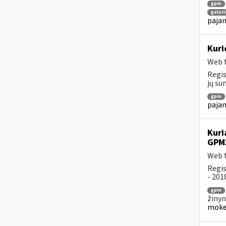
gpm
galuti
pajam
Kuri
Web t
Regis
jų su
gpm
pajam
Kuri
GPM
Web t
Regis
- 201
gpm
žinyn
mokes