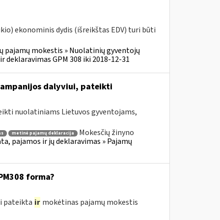
o) ekonominis dydis (išreikštas EDV) turi būti
ų pajamų mokestis » Nuolatinių gyventojų
r deklaravimas GPM 308 iki 2018-12-31
ampanijos dalyviui, pateikti
eikti nuolatiniams Lietuvos gyventojams,
Mokesčių žinyno
as
metinė pajamų deklaracija
a, pajamos ir jų deklaravimas » Pajamų
GPM308 forma?
i pateikta
ir
mokėtinas pajamų mokestis