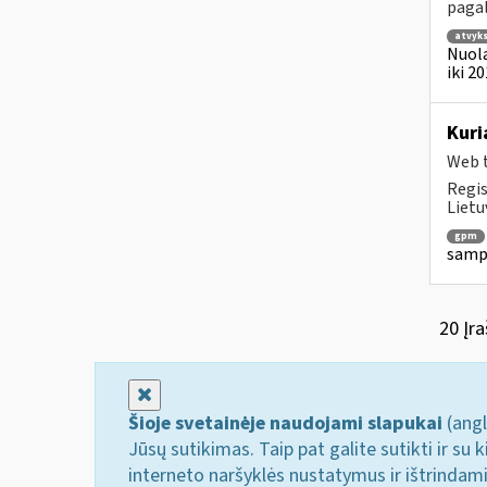
pagal
atvyk
Nuola
iki 2
Kuri
Web t
Regis
Lietu
gpm
sampr
20 Įra
Uždaryti
Šioje svetainėje naudojami slapukai
(angl
Jūsų sutikimas. Taip pat galite sutikti ir s
interneto naršyklės nustatymus ir ištrindam