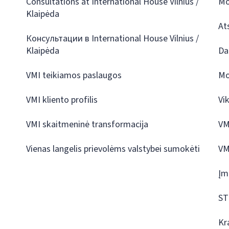
Consultations at International House Vilnius /
Mo
Klaipėda
At
Консультации в International House Vilnius /
Klaipėda
Da
VMI teikiamos paslaugos
Mo
VMI kliento profilis
Vi
VMI skaitmeninė transformacija
VM
Vienas langelis prievolėms valstybei sumokėti
VM
Įm
ST
Kr