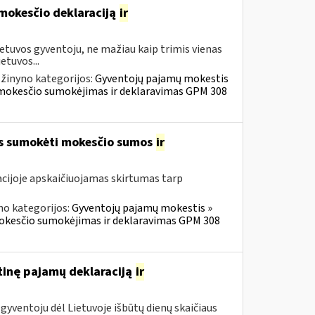
 mokesčio deklaraciją
ir
etuvos gyventoju, ne mažiau kaip trimis vienas
etuvos...
žinyno kategorijos:
Gyventojų pajamų mokestis
ų mokesčio sumokėjimas ir deklaravimas GPM 308
os sumokėti mokesčio sumos
ir
cijoje apskaičiuojamas skirtumas tarp
no kategorijos:
Gyventojų pajamų mokestis »
mokesčio sumokėjimas ir deklaravimas GPM 308
tinę pajamų deklaraciją
ir
gyventoju dėl Lietuvoje išbūtų dienų skaičiaus