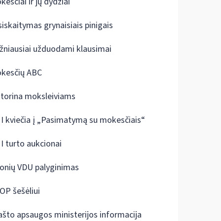
kesčiai ir jų dydžiai
siskaitymas grynaisiais pinigais
žniausiai užduodami klausimai
kesčių ABC
ktorina moksleiviams
I kviečia į „Pasimatymą su mokesčiais“
I turto aukcionai
onių VDU palyginimas
OP šešėliui
ašto apsaugos ministerijos informacija