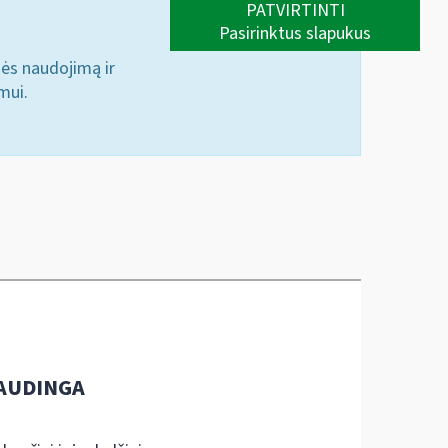
PATVIRTINTI
Pasirinktus slapukus
nės naudojimą ir
mui.
AUDINGA