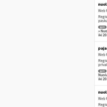
nuol
Web t
Regis
pasku
gpm
» Nuo
iki 2
paja
Web t
Regis
priv
gpm
Nuola
iki 2
nuol
Web t
Regis