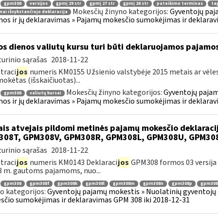
gpm308
versijos
gpmį 29 str
gpmį 27 str
gpmį 28 str
pateikimo terminas
tap
Mokesčių žinyno kategorijos:
Gyventojų paj
nai išvykstančiojo deklaracija
os ir jų deklaravimas » Pajamų mokesčio sumokėjimas ir deklarav
os dienos valiutų kursu turi būti deklaruojamos pajamo
urinio sąrašas
2018-11-22
traci
jos
numeris KM0155 Užsienio valstybėje 2015 metais ar vėle
mokėtas (išskaičiuotas)...
Mokesčių žinyno kategorijos:
Gyventojų pajam
gpm308
valiutų kursai
os ir jų deklaravimas » Pajamų mokesčio sumokėjimas ir deklarav
ais atvejais pildomi metinės pajamų mokesčio deklarac
308T, GPM308V, GPM308R, GPM308L, GPM308U, GPM30
urinio sąrašas
2018-11-22
traci
jos
numeris KM0143 Deklaraci
jos
GPM308 formos 03 versija y
8 m. gautoms pajamoms, nuo...
gpm308
gpm308f
gpm308k
gpm308l
gpm308m
gpm308n
gpm308p
gpm308
o kategorijos:
Gyventojų pajamų mokestis » Nuolatinių gyventojų 
čio sumokėjimas ir deklaravimas GPM 308 iki 2018-12-31