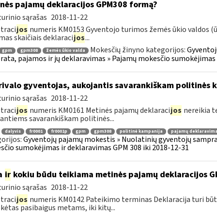
nės pajamų deklaracijos GPM308 formą?
urinio sąrašas
2018-11-22
traci
jos
numeris KM0153 Gyventojo turimos žemės ūkio valdos (ūki
mas skaičiais deklaraci
jos
...
Mokesčių žinyno kategorijos:
Gyventoj
gpm
gpm308
žemės ūkio valda
ata, pajamos ir jų deklaravimas » Pajamų mokesčio sumokėjimas i
ivalo gyventojas, aukojantis savarankiškam politinės k
urinio sąrašas
2018-11-22
traci
jos
numeris KM0161 Metinės pajamų deklaraci
jos
nereikia t
antiems savarankiškam politinės...
dalyvis
fr0001
fr0001p
gpm
gpm308
politinė kampanija
pajamų deklaravim
orijos:
Gyventojų pajamų mokestis » Nuolatinių gyventojų samprat
čio sumokėjimas ir deklaravimas GPM 308 iki 2018-12-31
a
ir
kokiu būdu teikiama metinės pajamų deklaracijos 
urinio sąrašas
2018-11-22
traci
jos
numeris KM0142 Pateikimo terminas Deklaracija turi būt
ėtas pasibaigus metams, iki kitų...