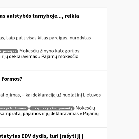
s valstybės tarnyboje..., reikia
, taip pat į visas kitas pareigas, nurodytas
Mokesčių žinyno kategorijos:
i į pareigas
ir jų deklaravimas » Pajamų mokesčio
8 formos?
aliojimas, – kai deklaraciją už nuolatinį Lietuvos
Mokesčių
aus patvirtinimas
prašymas grąžinti permoką
samprata, pajamos ir jų deklaravimas » Pajamų
atytas EDV dydis, turi įrašyti jį į