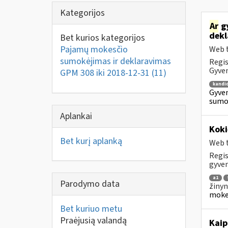
Kategorijos
Ar
gy
dekl
Bet kurios kategorijos
Pajamų mokesčio
Web t
sumokėjimas ir deklaravimas
Regis
Gyven
GPM 308 iki 2018-12-31
(11)
kandi
Gyven
sumok
Aplankai
Koki
Bet kurį aplanką
Web t
Regis
gyven
a1
Parodymo data
žinyn
mokes
Bet kuriuo metu
Praėjusią valandą
Kaip