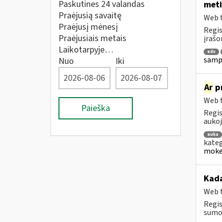
Paskutines 24 valandas
meti
Praėjusią savaitę
Web t
Praėjusį mėnesį
Regis
Praėjusiais metais
įrašo
Laikotarpyje…
edv
sampr
Nuo
Iki
Ar
pr
Web t
Paieška
Regis
aukoj
auka
kateg
mokes
Kad
Web t
Regis
sumok