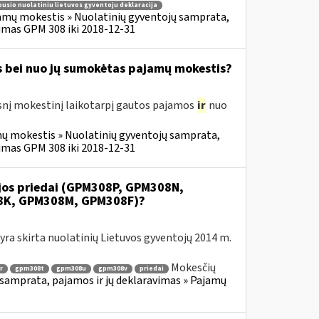
usio nuolatiniu lietuvos gyventoju deklaracija
amų mokestis » Nuolatinių gyventojų samprata,
imas GPM 308 iki 2018-12-31
s bei nuo jų sumokėtas pajamų mokestis?
snį mokestinį laikotarpį gautos pajamos
ir
nuo
ų mokestis » Nuolatinių gyventojų samprata,
imas GPM 308 iki 2018-12-31
ijos priedai (GPM308P, GPM308N,
8K, GPM308M, GPM308F)?
ra skirta nuolatinių Lietuvos gyventojų 2014 m.
Mokesčių
r
gpm308t
gpm308u
gpm308v
priedai
samprata, pajamos ir jų deklaravimas » Pajamų