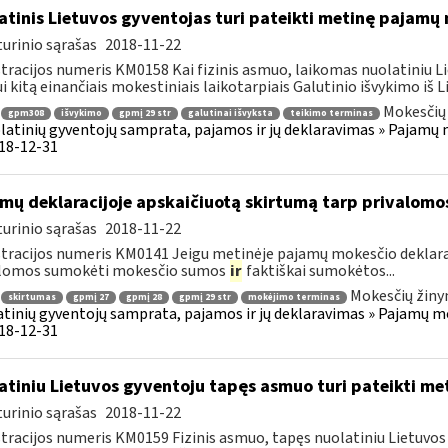
atinis Lietuvos gyventojas turi pateikti metinę pajamų
urinio sąrašas
2018-11-22
tracijos numeris KM0158 Kai fizinis asmuo, laikomas nuolatiniu Li
i kitą einančiais mokestiniais laikotarpiais Galutinio išvykimo iš Li
Mokesčių 
gpm308
išvykimo
gpmį 29 str
galutinai išvyksta
teikimo terminas
latinių gyventojų samprata, pajamos ir jų deklaravimas » Pajam
018-12-31
mų deklaracijoje apskaičiuotą skirtumą tarp privalom
urinio sąrašas
2018-11-22
tracijos numeris KM0141 Jeigu metinėje pajamų mokesčio deklara
alomos sumokėti mokesčio sumos
ir
faktiškai sumokėtos...
Mokesčių žiny
skirtumas
gpmį 27
gpmį 28
gpmį 29 str
mokėjimo terminas
tinių gyventojų samprata, pajamos ir jų deklaravimas » Pajamų 
018-12-31
atiniu Lietuvos gyventoju tapęs asmuo turi pateikti me
urinio sąrašas
2018-11-22
tracijos numeris KM0159 Fizinis asmuo, tapęs nuolatiniu Lietuvos 