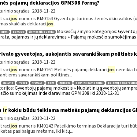
nės pajamų deklaracijos GPM308 formą?
urinio sąrašas
2018-11-22
traci
jos
numeris KM0153 Gyventojo turimos žemės ūkio valdos (ūki
mas skaičiais deklaraci
jos
...
Mokesčių žinyno kategorijos:
Gyventoj
gpm
gpm308
žemės ūkio valda
ata, pajamos ir jų deklaravimas » Pajamų mokesčio sumokėjimas i
ivalo gyventojas, aukojantis savarankiškam politinės k
urinio sąrašas
2018-11-22
traci
jos
numeris KM0161 Metinės pajamų deklaraci
jos
nereikia t
antiems savarankiškam politinės...
dalyvis
fr0001
fr0001p
gpm
gpm308
politinė kampanija
pajamų deklaravim
orijos:
Gyventojų pajamų mokestis » Nuolatinių gyventojų samprat
čio sumokėjimas ir deklaravimas GPM 308 iki 2018-12-31
a
ir
kokiu būdu teikiama metinės pajamų deklaracijos 
urinio sąrašas
2018-11-22
traci
jos
numeris KM0142 Pateikimo terminas Deklaracija turi būt
ėtas pasibaigus metams, iki kitų...