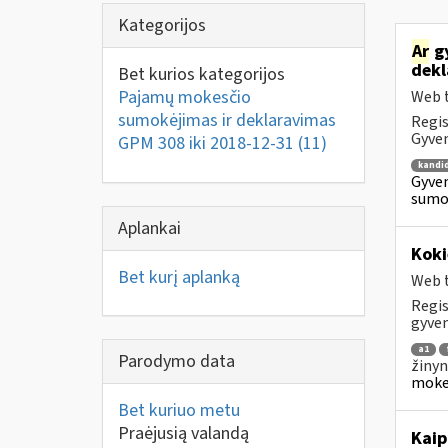
Kategorijos
Ar
gy
dekl
Bet kurios kategorijos
Pajamų mokesčio
Web t
sumokėjimas ir deklaravimas
Regis
Gyven
GPM 308 iki 2018-12-31
(11)
kandi
Gyven
sumok
Aplankai
Koki
Bet kurį aplanką
Web t
Regis
gyven
a1
Parodymo data
žinyn
mokes
Bet kuriuo metu
Praėjusią valandą
Kaip