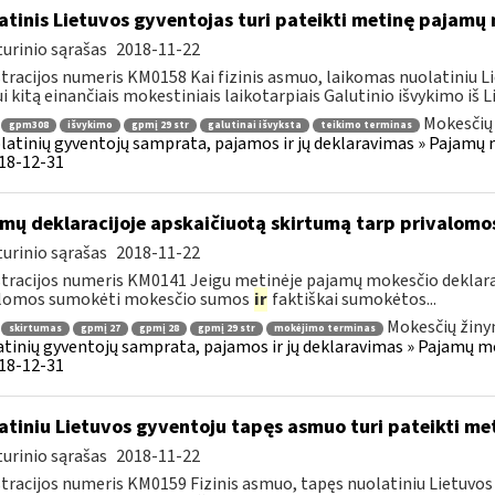
atinis Lietuvos gyventojas turi pateikti metinę pajamų
urinio sąrašas
2018-11-22
tracijos numeris KM0158 Kai fizinis asmuo, laikomas nuolatiniu Li
i kitą einančiais mokestiniais laikotarpiais Galutinio išvykimo iš Li
Mokesčių 
gpm308
išvykimo
gpmį 29 str
galutinai išvyksta
teikimo terminas
latinių gyventojų samprata, pajamos ir jų deklaravimas » Pajam
018-12-31
mų deklaracijoje apskaičiuotą skirtumą tarp privalom
urinio sąrašas
2018-11-22
tracijos numeris KM0141 Jeigu metinėje pajamų mokesčio deklara
alomos sumokėti mokesčio sumos
ir
faktiškai sumokėtos...
Mokesčių žiny
skirtumas
gpmį 27
gpmį 28
gpmį 29 str
mokėjimo terminas
tinių gyventojų samprata, pajamos ir jų deklaravimas » Pajamų 
018-12-31
atiniu Lietuvos gyventoju tapęs asmuo turi pateikti me
urinio sąrašas
2018-11-22
tracijos numeris KM0159 Fizinis asmuo, tapęs nuolatiniu Lietuvos 