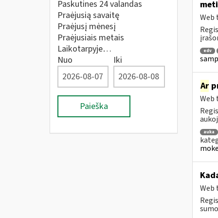
Paskutines 24 valandas
meti
Praėjusią savaitę
Web t
Praėjusį mėnesį
Regis
Praėjusiais metais
įrašo
Laikotarpyje…
edv
sampr
Nuo
Iki
Ar
pr
Web t
Paieška
Regis
aukoj
auka
kateg
mokes
Kad
Web t
Regis
sumok