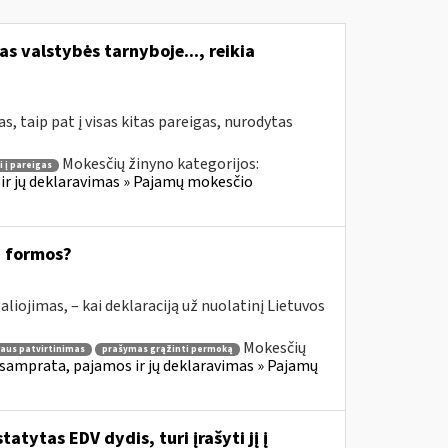
s valstybės tarnyboje..., reikia
, taip pat į visas kitas pareigas, nurodytas
Mokesčių žinyno kategorijos:
i į pareigas
ir jų deklaravimas » Pajamų mokesčio
8 formos?
aliojimas, – kai deklaraciją už nuolatinį Lietuvos
Mokesčių
aus patvirtinimas
prašymas grąžinti permoką
samprata, pajamos ir jų deklaravimas » Pajamų
atytas EDV dydis, turi įrašyti jį į