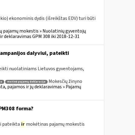
o) ekonominis dydis (išreikštas EDV) turi būti
ų pajamų mokestis » Nuolatinių gyventojų
r deklaravimas GPM 308 iki 2018-12-31
ampanijos dalyviui, pateikti
eikti nuolatiniams Lietuvos gyventojams,
Mokesčių žinyno
as
metinė pajamų deklaracija
a, pajamos ir jų deklaravimas » Pajamų
GPM308 forma?
i pateikta
ir
mokėtinas pajamų mokestis