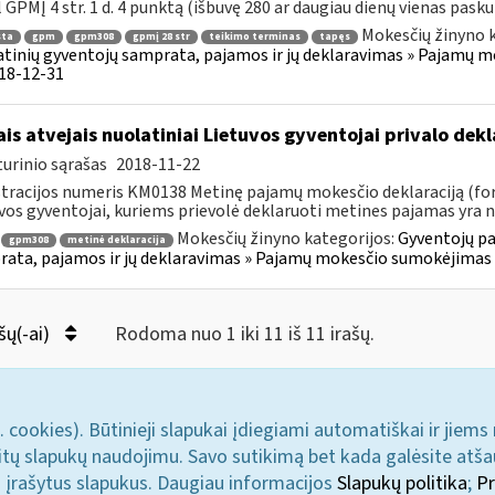
 GPMĮ 4 str. 1 d. 4 punktą (išbuvę 280 ar daugiau dienų vienas paskui 
Mokesčių žinyno k
sta
gpm
gpm308
gpmį 28 str
teikimo terminas
tapęs
tinių gyventojų samprata, pajamos ir jų deklaravimas » Pajamų 
018-12-31
ais atvejais nuolatiniai Lietuvos gyventojai privalo de
urinio sąrašas
2018-11-22
tracijos numeris KM0138 Metinę pajamų mokesčio deklaraciją (for
vos gyventojai, kuriems prievolė deklaruoti metines pajamas yra 
Mokesčių žinyno kategorijos:
Gyventojų pa
gpm308
metinė deklaracija
ata, pajamos ir jų deklaravimas » Pajamų mokesčio sumokėjimas i
šų(-ai)
Rodoma nuo 1 iki 11 iš 11 irašų.
. cookies). Būtinieji slapukai įdiegiami automatiškai ir jiems
u kitų slapukų naudojimu. Savo sutikimą bet kada galėsite atš
i įrašytus slapukus. Daugiau informacijos
Slapukų politika
;
Pr