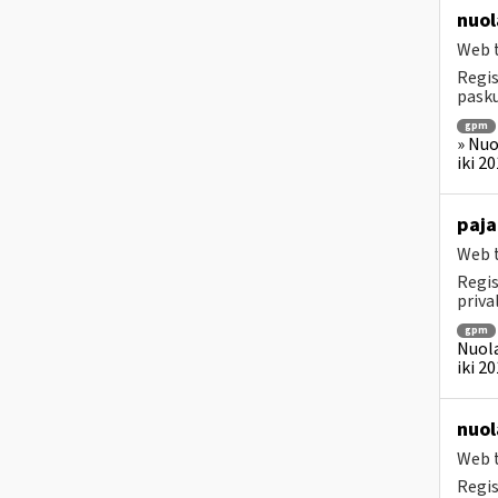
nuol
Web t
Regis
pasku
gpm
» Nuo
iki 2
paja
Web t
Regis
priv
gpm
Nuola
iki 2
nuol
Web t
Regis