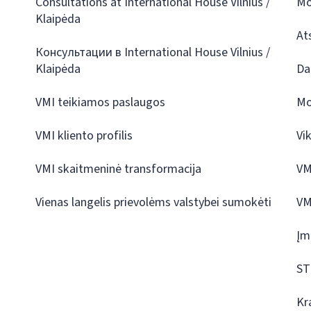
Consultations at International House Vilnius /
Mo
Klaipėda
At
Консультации в International House Vilnius /
Klaipėda
Da
VMI teikiamos paslaugos
Mo
VMI kliento profilis
Vi
VMI skaitmeninė transformacija
VM
Vienas langelis prievolėms valstybei sumokėti
VM
Įm
ST
Kr