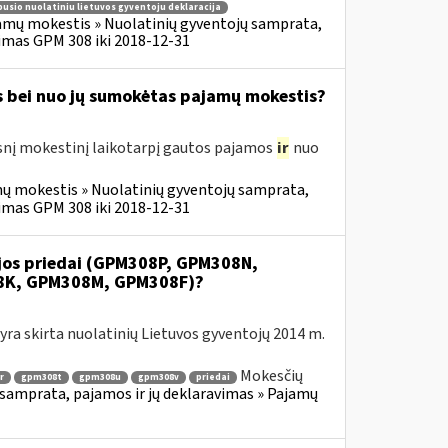
usio nuolatiniu lietuvos gyventoju deklaracija
amų mokestis » Nuolatinių gyventojų samprata,
imas GPM 308 iki 2018-12-31
s bei nuo jų sumokėtas pajamų mokestis?
snį mokestinį laikotarpį gautos pajamos
ir
nuo
ų mokestis » Nuolatinių gyventojų samprata,
imas GPM 308 iki 2018-12-31
ijos priedai (GPM308P, GPM308N,
8K, GPM308M, GPM308F)?
ra skirta nuolatinių Lietuvos gyventojų 2014 m.
Mokesčių
r
gpm308t
gpm308u
gpm308v
priedai
samprata, pajamos ir jų deklaravimas » Pajamų