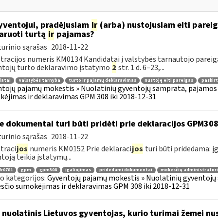
ventojui, pradėjusiam
ir
(arba) nustojusiam eiti pareiga
aruoti turtą
ir
pajamas?
urinio sąrašas
2018-11-22
tracijos numeris KM0134 Kandidatai į valstybės tarnautojo pareigas
tojų turto deklaravimo įstatymo
2
str. 1 d. 6–23,...
datai
valstybės tarnyba
turto ir pajamų deklaravimas
nustoję eiti pareigas
paskirt
tojų pajamų mokestis » Nuolatinių gyventojų samprata, pajamos 
ėjimas ir deklaravimas GPM 308 iki 2018-12-31
e dokumentai turi būti pridėti prie deklaracijos GPM30
urinio sąrašas
2018-11-22
traci
jos
numeris KM0152 Prie deklaraci
jos
turi būti pridedama: įg
toją teikia įstatymų...
fr0781
gpm
gpm308
įgaliojimas
pridedami dokumentai
mokesčių administratori
o kategorijos:
Gyventojų pajamų mokestis » Nuolatinių gyventojų 
čio sumokėjimas ir deklaravimas GPM 308 iki 2018-12-31
 nuolatinis Lietuvos gyventojas, kurio turimai žemei nust