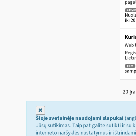
pagal
atvyk
Nuola
iki 2
Kuri
Web t
Regis
Lietu
gpm
sampr
20 Įra
Uždaryti
Šioje svetainėje naudojami slapukai
(angl
Jūsų sutikimas. Taip pat galite sutikti ir s
interneto naršyklės nustatymus ir ištrindam