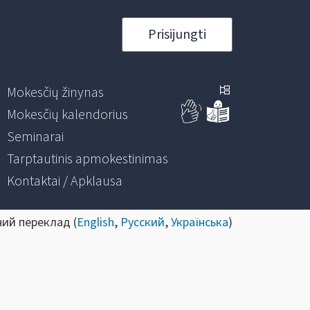
Prisijungti
Mokesčių žinynas
Mokesčių kalendorius
Seminarai
Tarptautinis apmokestinimas
Kontaktai / Apklausa
ний переклад (
English
,
Русский
,
Українська
)