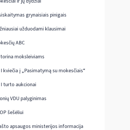
kesčiai ir jų dydžiai
siskaitymas grynaisiais pinigais
žniausiai užduodami klausimai
kesčių ABC
ktorina moksleiviams
I kviečia į „Pasimatymą su mokesčiais“
I turto aukcionai
onių VDU palyginimas
OP šešėliui
ašto apsaugos ministerijos informacija