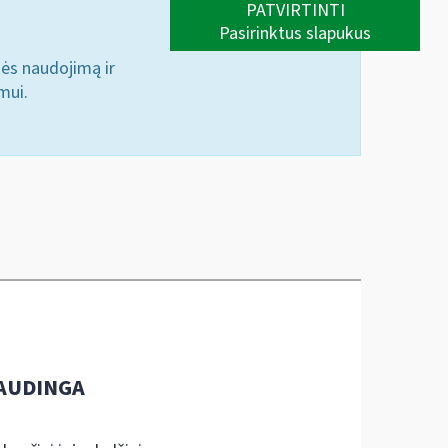
PATVIRTINTI
Pasirinktus slapukus
nės naudojimą ir
mui.
AUDINGA