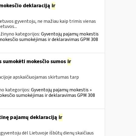
 mokesčio deklaraciją
ir
etuvos gyventoju, ne mažiau kaip trimis vienas
etuvos...
žinyno kategorijos:
Gyventojų pajamų mokestis
ų mokesčio sumokėjimas ir deklaravimas GPM 308
os sumokėti mokesčio sumos
ir
cijoje apskaičiuojamas skirtumas tarp
no kategorijos:
Gyventojų pajamų mokestis »
mokesčio sumokėjimas ir deklaravimas GPM 308
tinę pajamų deklaraciją
ir
gyventoju dėl Lietuvoje išbūtų dienų skaičiaus