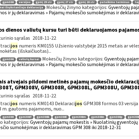
gpm308
versijos
gpmį 29 str
gpmį 27 str
gpmį 28 str
pateikimo terminas
tap
Mokesčių žinyno kategorijos:
Gyventojų paj
nai išvykstančiojo deklaracija
os ir jų deklaravimas » Pajamų mokesčio sumokėjimas ir deklarav
os dienos valiutų kursu turi būti deklaruojamos pajamo
urinio sąrašas
2018-11-22
traci
jos
numeris KM0155 Užsienio valstybėje 2015 metais ar vėle
mokėtas (išskaičiuotas)...
Mokesčių žinyno kategorijos:
Gyventojų pajam
gpm308
valiutų kursai
os ir jų deklaravimas » Pajamų mokesčio sumokėjimas ir deklarav
ais atvejais pildomi metinės pajamų mokesčio deklarac
308T, GPM308V, GPM308R, GPM308L, GPM308U, GPM30
urinio sąrašas
2018-11-22
traci
jos
numeris KM0143 Deklaraci
jos
GPM308 formos 03 versija y
8 m. gautoms pajamoms, nuo...
gpm308
gpm308f
gpm308k
gpm308l
gpm308m
gpm308n
gpm308p
gpm308
o kategorijos:
Gyventojų pajamų mokestis » Nuolatinių gyventojų 
čio sumokėjimas ir deklaravimas GPM 308 iki 2018-12-31