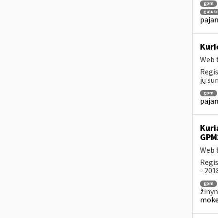
gpm
galuti
pajam
Kuri
Web t
Regis
jų su
gpm
pajam
Kuri
GPM
Web t
Regis
- 201
gpm
žinyn
mokes