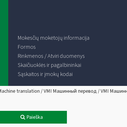
Mokesčių mokėtojų informacija
Formos
Rinkmenos / Atviri duomenys
Skaičiuoklės ir pagalbininkai
Sąskaitos ir įmokų kodai
Machine translation / VMI Машинный перевод / VMI Машин
Paieška