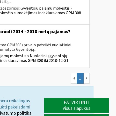
kitą...
ategorijos:
Gyventojų pajamų mokestis »
mokesčio sumokėjimas ir deklaravimas GPM 308
klaruoti 2014 - 2018 metų pajamas?
ma GPM308) privalo pateikti nuolatiniai
numatyta Gyventojų...
jamų mokestis » Nuolatinių gyventojų
r deklaravimas GPM 308 iki 2018-12-31
1
 nėra reikalingas
PATVIRTINTI
aukti pakeisdami
Visus slapukus
ivatumo politika.