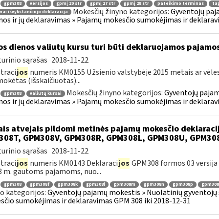
gpm308
versijos
gpmį 29 str
gpmį 27 str
gpmį 28 str
pateikimo terminas
tap
Mokesčių žinyno kategorijos:
Gyventojų paj
nai išvykstančiojo deklaracija
os ir jų deklaravimas » Pajamų mokesčio sumokėjimas ir deklarav
os dienos valiutų kursu turi būti deklaruojamos pajamo
urinio sąrašas
2018-11-22
traci
jos
numeris KM0155 Užsienio valstybėje 2015 metais ar vėle
mokėtas (išskaičiuotas)...
Mokesčių žinyno kategorijos:
Gyventojų pajam
gpm308
valiutų kursai
os ir jų deklaravimas » Pajamų mokesčio sumokėjimas ir deklarav
ais atvejais pildomi metinės pajamų mokesčio deklarac
308T, GPM308V, GPM308R, GPM308L, GPM308U, GPM30
urinio sąrašas
2018-11-22
traci
jos
numeris KM0143 Deklaraci
jos
GPM308 formos 03 versija y
8 m. gautoms pajamoms, nuo...
gpm308
gpm308f
gpm308k
gpm308l
gpm308m
gpm308n
gpm308p
gpm308
o kategorijos:
Gyventojų pajamų mokestis » Nuolatinių gyventojų 
čio sumokėjimas ir deklaravimas GPM 308 iki 2018-12-31