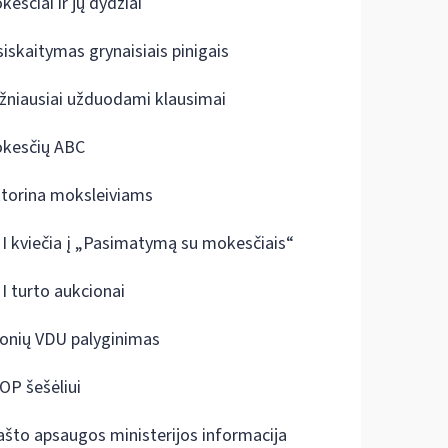
kesčiai ir jų dydžiai
siskaitymas grynaisiais pinigais
žniausiai užduodami klausimai
kesčių ABC
ktorina moksleiviams
I kviečia į „Pasimatymą su mokesčiais“
I turto aukcionai
onių VDU palyginimas
OP šešėliui
ašto apsaugos ministerijos informacija