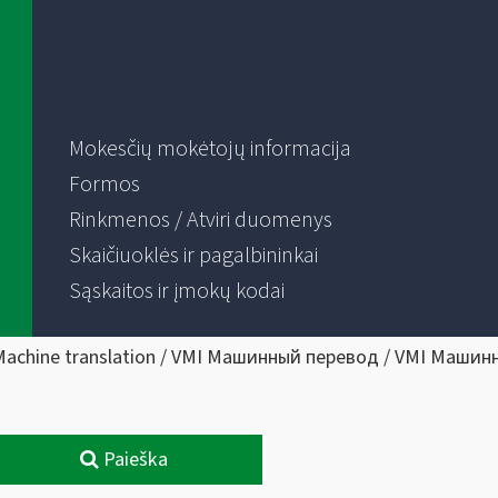
Mokesčių mokėtojų informacija
Formos
Rinkmenos / Atviri duomenys
Skaičiuoklės ir pagalbininkai
Sąskaitos ir įmokų kodai
Machine translation / VMI Машинный перевод / VMI Машин
Paieška