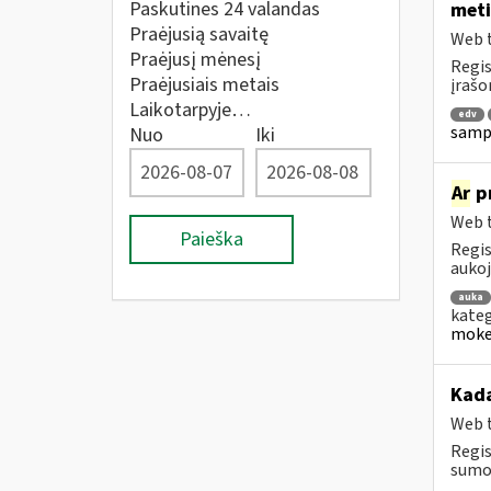
Paskutines 24 valandas
meti
Praėjusią savaitę
Web t
Praėjusį mėnesį
Regis
Praėjusiais metais
įrašo
Laikotarpyje…
edv
sampr
Nuo
Iki
Ar
pr
Web t
Paieška
Regis
aukoj
auka
kateg
mokes
Kad
Web t
Regis
sumok