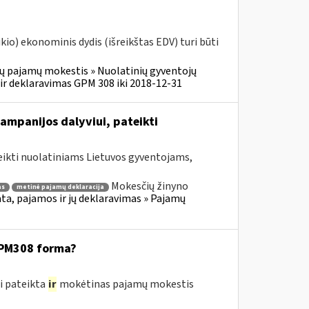
o) ekonominis dydis (išreikštas EDV) turi būti
ų pajamų mokestis » Nuolatinių gyventojų
r deklaravimas GPM 308 iki 2018-12-31
ampanijos dalyviui, pateikti
eikti nuolatiniams Lietuvos gyventojams,
Mokesčių žinyno
as
metinė pajamų deklaracija
a, pajamos ir jų deklaravimas » Pajamų
GPM308 forma?
i pateikta
ir
mokėtinas pajamų mokestis