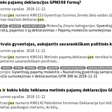
nės pajamų deklaracijos GPM308 formą?
urinio sąrašas
2018-11-22
traci
jos
numeris KM0153 Gyventojo turimos žemės ūkio valdos (ūki
mas skaičiais deklaraci
jos
...
Mokesčių žinyno kategorijos:
Gyventoj
gpm
gpm308
žemės ūkio valda
ata, pajamos ir jų deklaravimas » Pajamų mokesčio sumokėjimas i
ivalo gyventojas, aukojantis savarankiškam politinės k
urinio sąrašas
2018-11-22
traci
jos
numeris KM0161 Metinės pajamų deklaraci
jos
nereikia t
antiems savarankiškam politinės...
dalyvis
fr0001
fr0001p
gpm
gpm308
politinė kampanija
pajamų deklaravim
orijos:
Gyventojų pajamų mokestis » Nuolatinių gyventojų samprat
čio sumokėjimas ir deklaravimas GPM 308 iki 2018-12-31
a
ir
kokiu būdu teikiama metinės pajamų deklaracijos 
urinio sąrašas
2018-11-22
traci
jos
numeris KM0142 Pateikimo terminas Deklaracija turi būt
ėtas pasibaigus metams, iki kitų...