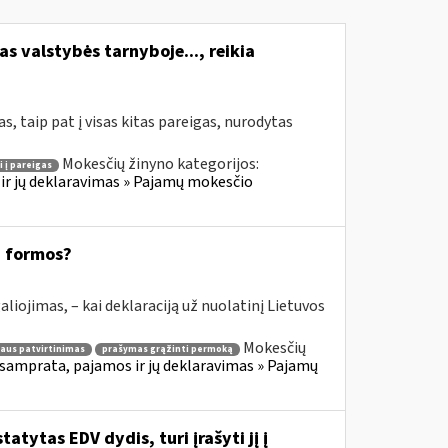
s valstybės tarnyboje..., reikia
, taip pat į visas kitas pareigas, nurodytas
Mokesčių žinyno kategorijos:
i į pareigas
ir jų deklaravimas » Pajamų mokesčio
8 formos?
aliojimas, – kai deklaraciją už nuolatinį Lietuvos
Mokesčių
aus patvirtinimas
prašymas grąžinti permoką
samprata, pajamos ir jų deklaravimas » Pajamų
atytas EDV dydis, turi įrašyti jį į