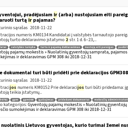
ventojui, pradėjusiam
ir
(arba) nustojusiam eiti pareiga
aruoti turtą
ir
pajamas?
urinio sąrašas
2018-11-22
tracijos numeris KM0134 Kandidatai į valstybės tarnautojo pareigas
tojų turto deklaravimo įstatymo
2
str. 1 d. 6–23,...
datai
valstybės tarnyba
turto ir pajamų deklaravimas
nustoję eiti pareigas
paskirt
tojų pajamų mokestis » Nuolatinių gyventojų samprata, pajamos 
ėjimas ir deklaravimas GPM 308 iki 2018-12-31
e dokumentai turi būti pridėti prie deklaracijos GPM30
urinio sąrašas
2018-11-22
traci
jos
numeris KM0152 Prie deklaraci
jos
turi būti pridedama: įg
toją teikia įstatymų...
fr0781
gpm
gpm308
įgaliojimas
pridedami dokumentai
mokesčių administratori
o kategorijos:
Gyventojų pajamų mokestis » Nuolatinių gyventojų 
čio sumokėjimas ir deklaravimas GPM 308 iki 2018-12-31
 nuolatinis Lietuvos gyventojas, kurio turimai žemei nust