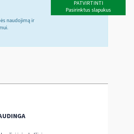
PATVIRTINTI
Pasirinktus slapukus
nės naudojimą ir
mui.
AUDINGA