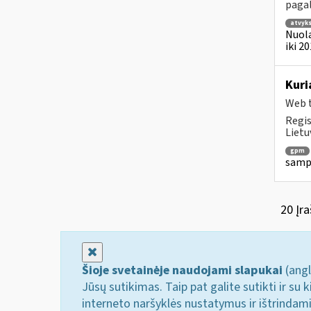
pagal
atvyk
Nuola
iki 2
Kuri
Web t
Regis
Lietu
gpm
sampr
20 Įra
Uždaryti
Šioje svetainėje naudojami slapukai
(angl
Jūsų sutikimas. Taip pat galite sutikti ir s
interneto naršyklės nustatymus ir ištrindam