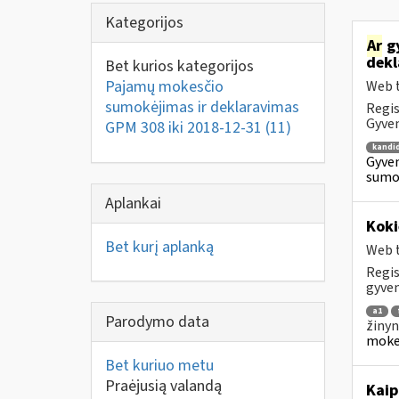
Kategorijos
Ar
gy
dekl
Bet kurios kategorijos
Pajamų mokesčio
Web t
sumokėjimas ir deklaravimas
Regis
Gyven
GPM 308 iki 2018-12-31
(11)
kandi
Gyven
sumok
Aplankai
Koki
Bet kurį aplanką
Web t
Regis
gyven
a1
Parodymo data
žinyn
mokes
Bet kuriuo metu
Praėjusią valandą
Kaip