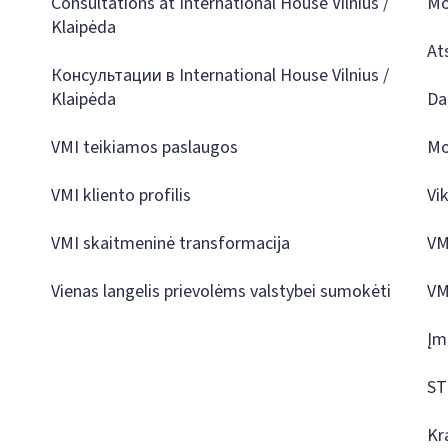
Consultations at International House Vilnius /
Mo
Klaipėda
At
Консультации в International House Vilnius /
Klaipėda
Da
VMI teikiamos paslaugos
Mo
VMI kliento profilis
Vi
VMI skaitmeninė transformacija
VM
Vienas langelis prievolėms valstybei sumokėti
VM
Įm
ST
Kr