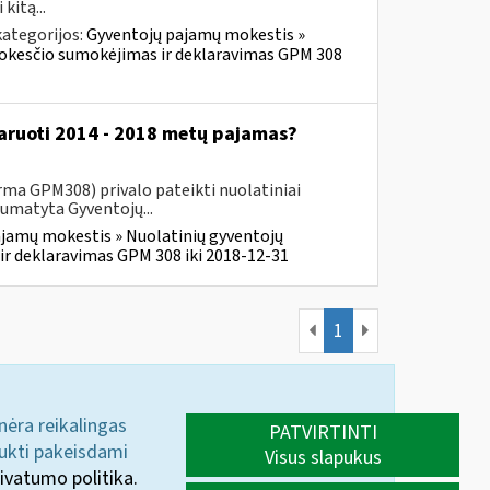
kitą...
ategorijos:
Gyventojų pajamų mokestis »
mokesčio sumokėjimas ir deklaravimas GPM 308
klaruoti 2014 - 2018 metų pajamas?
ma GPM308) privalo pateikti nuolatiniai
numatyta Gyventojų...
jamų mokestis » Nuolatinių gyventojų
r deklaravimas GPM 308 iki 2018-12-31
1
 nėra reikalingas
PATVIRTINTI
aukti pakeisdami
Visus slapukus
ivatumo politika.