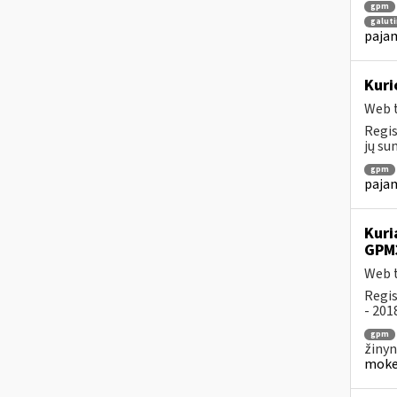
gpm
galuti
pajam
Kuri
Web t
Regis
jų su
gpm
pajam
Kuri
GPM
Web t
Regis
- 201
gpm
žinyn
mokes