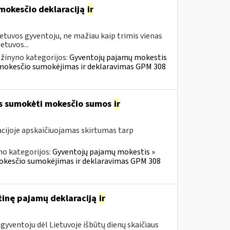
 mokesčio deklaraciją
ir
etuvos gyventoju, ne mažiau kaip trimis vienas
etuvos...
žinyno kategorijos:
Gyventojų pajamų mokestis
ų mokesčio sumokėjimas ir deklaravimas GPM 308
os sumokėti mokesčio sumos
ir
cijoje apskaičiuojamas skirtumas tarp
no kategorijos:
Gyventojų pajamų mokestis »
mokesčio sumokėjimas ir deklaravimas GPM 308
tinę pajamų deklaraciją
ir
gyventoju dėl Lietuvoje išbūtų dienų skaičiaus