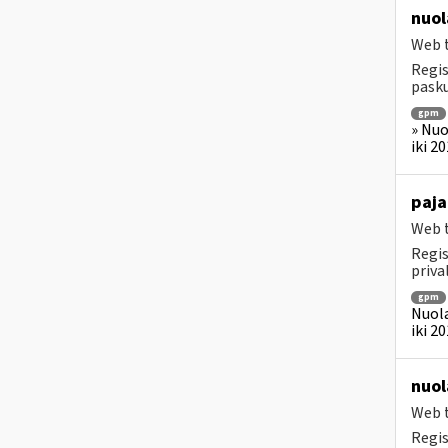
nuol
Web t
Regis
pasku
gpm
» Nuo
iki 2
paja
Web t
Regis
priv
gpm
Nuola
iki 2
nuol
Web t
Regis