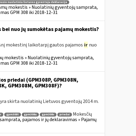
usio nuolatiniu lietuvos gyventoju deklaracija
amų mokestis » Nuolatinių gyventojų samprata,
imas GPM 308 iki 2018-12-31
s bei nuo jų sumokėtas pajamų mokestis?
snį mokestinį laikotarpį gautos pajamos
ir
nuo
ų mokestis » Nuolatinių gyventojų samprata,
imas GPM 308 iki 2018-12-31
ijos priedai (GPM308P, GPM308N,
8K, GPM308M, GPM308F)?
ra skirta nuolatinių Lietuvos gyventojų 2014 m.
Mokesčių
r
gpm308t
gpm308u
gpm308v
priedai
samprata, pajamos ir jų deklaravimas » Pajamų