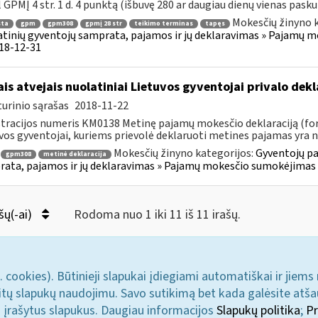
 GPMĮ 4 str. 1 d. 4 punktą (išbuvę 280 ar daugiau dienų vienas paskui 
Mokesčių žinyno k
sta
gpm
gpm308
gpmį 28 str
teikimo terminas
tapęs
tinių gyventojų samprata, pajamos ir jų deklaravimas » Pajamų 
018-12-31
ais atvejais nuolatiniai Lietuvos gyventojai privalo de
urinio sąrašas
2018-11-22
tracijos numeris KM0138 Metinę pajamų mokesčio deklaraciją (for
vos gyventojai, kuriems prievolė deklaruoti metines pajamas yra 
Mokesčių žinyno kategorijos:
Gyventojų pa
gpm308
metinė deklaracija
ata, pajamos ir jų deklaravimas » Pajamų mokesčio sumokėjimas i
šų(-ai)
Rodoma nuo 1 iki 11 iš 11 irašų.
. cookies). Būtinieji slapukai įdiegiami automatiškai ir jiems
u kitų slapukų naudojimu. Savo sutikimą bet kada galėsite atš
i įrašytus slapukus. Daugiau informacijos
Slapukų politika
;
Pr