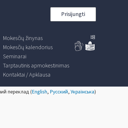
Prisijungti
Mokesčių žinynas
Mokesčių kalendorius
Seminarai
Tarptautinis apmokestinimas
Kontaktai / Apklausa
ний переклад (
English
,
Русский
,
Українська
)