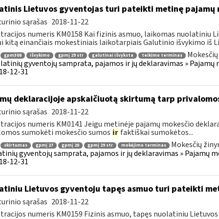
atinis Lietuvos gyventojas turi pateikti metinę pajamų
urinio sąrašas
2018-11-22
tracijos numeris KM0158 Kai fizinis asmuo, laikomas nuolatiniu Li
i kitą einančiais mokestiniais laikotarpiais Galutinio išvykimo iš Li
Mokesčių 
gpm308
išvykimo
gpmį 29 str
galutinai išvyksta
teikimo terminas
latinių gyventojų samprata, pajamos ir jų deklaravimas » Pajam
018-12-31
mų deklaracijoje apskaičiuotą skirtumą tarp privalom
urinio sąrašas
2018-11-22
tracijos numeris KM0141 Jeigu metinėje pajamų mokesčio deklara
alomos sumokėti mokesčio sumos
ir
faktiškai sumokėtos...
Mokesčių žiny
skirtumas
gpmį 27
gpmį 28
gpmį 29 str
mokėjimo terminas
tinių gyventojų samprata, pajamos ir jų deklaravimas » Pajamų 
018-12-31
atiniu Lietuvos gyventoju tapęs asmuo turi pateikti me
urinio sąrašas
2018-11-22
tracijos numeris KM0159 Fizinis asmuo, tapęs nuolatiniu Lietuvos 