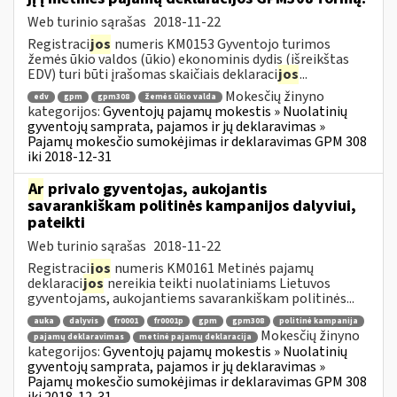
Web turinio sąrašas
2018-11-22
Registraci
jos
numeris KM0153 Gyventojo turimos
žemės ūkio valdos (ūkio) ekonominis dydis (išreikštas
EDV) turi būti įrašomas skaičiais deklaraci
jos
...
Mokesčių žinyno
edv
gpm
gpm308
žemės ūkio valda
kategorijos:
Gyventojų pajamų mokestis » Nuolatinių
gyventojų samprata, pajamos ir jų deklaravimas »
Pajamų mokesčio sumokėjimas ir deklaravimas GPM 308
iki 2018-12-31
Ar
privalo gyventojas, aukojantis
savarankiškam politinės kampanijos dalyviui,
pateikti
Web turinio sąrašas
2018-11-22
Registraci
jos
numeris KM0161 Metinės pajamų
deklaraci
jos
nereikia teikti nuolatiniams Lietuvos
gyventojams, aukojantiems savarankiškam politinės...
auka
dalyvis
fr0001
fr0001p
gpm
gpm308
politinė kampanija
Mokesčių žinyno
pajamų deklaravimas
metinė pajamų deklaracija
kategorijos:
Gyventojų pajamų mokestis » Nuolatinių
gyventojų samprata, pajamos ir jų deklaravimas »
Pajamų mokesčio sumokėjimas ir deklaravimas GPM 308
iki 2018-12-31