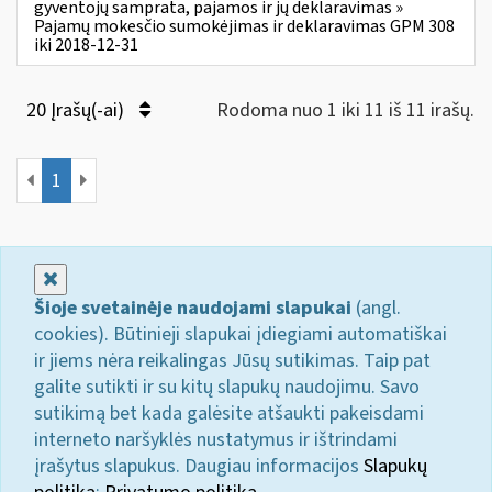
gyventojų samprata, pajamos ir jų deklaravimas »
Pajamų mokesčio sumokėjimas ir deklaravimas GPM 308
iki 2018-12-31
20 Įrašų(-ai)
Rodoma nuo 1 iki 11 iš 11 irašų.
1
Uždaryti
Šioje svetainėje naudojami slapukai
(angl.
cookies). Būtinieji slapukai įdiegiami automatiškai
ir jiems nėra reikalingas Jūsų sutikimas. Taip pat
galite sutikti ir su kitų slapukų naudojimu. Savo
sutikimą bet kada galėsite atšaukti pakeisdami
interneto naršyklės nustatymus ir ištrindami
įrašytus slapukus. Daugiau informacijos
Slapukų