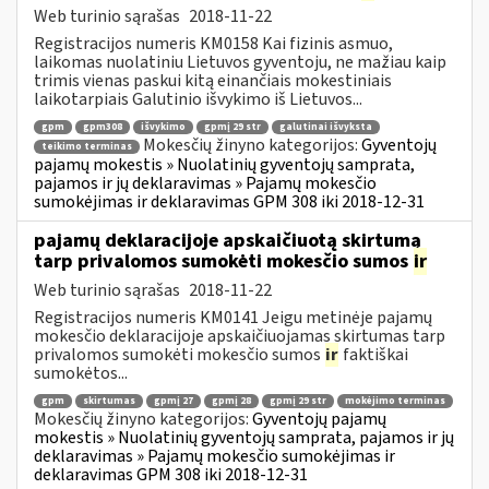
Web turinio sąrašas
2018-11-22
Registracijos numeris KM0158 Kai fizinis asmuo,
laikomas nuolatiniu Lietuvos gyventoju, ne mažiau kaip
trimis vienas paskui kitą einančiais mokestiniais
laikotarpiais Galutinio išvykimo iš Lietuvos...
gpm
gpm308
išvykimo
gpmį 29 str
galutinai išvyksta
Mokesčių žinyno kategorijos:
Gyventojų
teikimo terminas
pajamų mokestis » Nuolatinių gyventojų samprata,
pajamos ir jų deklaravimas » Pajamų mokesčio
sumokėjimas ir deklaravimas GPM 308 iki 2018-12-31
pajamų deklaracijoje apskaičiuotą skirtumą
tarp privalomos sumokėti mokesčio sumos
ir
Web turinio sąrašas
2018-11-22
Registracijos numeris KM0141 Jeigu metinėje pajamų
mokesčio deklaracijoje apskaičiuojamas skirtumas tarp
privalomos sumokėti mokesčio sumos
ir
faktiškai
sumokėtos...
gpm
skirtumas
gpmį 27
gpmį 28
gpmį 29 str
mokėjimo terminas
Mokesčių žinyno kategorijos:
Gyventojų pajamų
mokestis » Nuolatinių gyventojų samprata, pajamos ir jų
deklaravimas » Pajamų mokesčio sumokėjimas ir
deklaravimas GPM 308 iki 2018-12-31