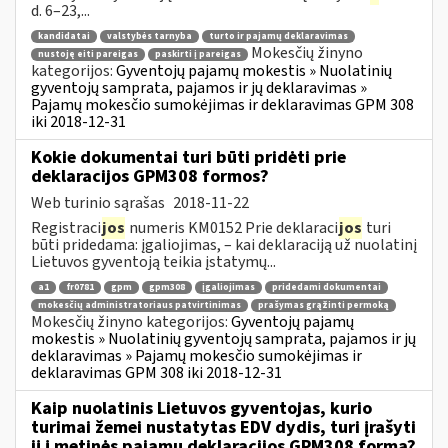
d. 6–23,...
kandidatai
valstybės tarnyba
turto ir pajamų deklaravimas
Mokesčių žinyno
nustoję eiti pareigas
paskirti į pareigas
kategorijos:
Gyventojų pajamų mokestis » Nuolatinių
gyventojų samprata, pajamos ir jų deklaravimas »
Pajamų mokesčio sumokėjimas ir deklaravimas GPM 308
iki 2018-12-31
Kokie dokumentai turi būti pridėti prie
deklaracijos GPM308 formos?
Web turinio sąrašas
2018-11-22
Registraci
jos
numeris KM0152 Prie deklaraci
jos
turi
būti pridedama: įgaliojimas, – kai deklaraciją už nuolatinį
Lietuvos gyventoją teikia įstatymų...
a1
fr0781
gpm
gpm308
įgaliojimas
pridedami dokumentai
mokesčių administratoriaus patvirtinimas
prašymas grąžinti permoką
Mokesčių žinyno kategorijos:
Gyventojų pajamų
mokestis » Nuolatinių gyventojų samprata, pajamos ir jų
deklaravimas » Pajamų mokesčio sumokėjimas ir
deklaravimas GPM 308 iki 2018-12-31
Kaip nuolatinis Lietuvos gyventojas, kurio
turimai žemei nustatytas EDV dydis, turi įrašyti
jį į metinės pajamų deklaracijos GPM308 formą?