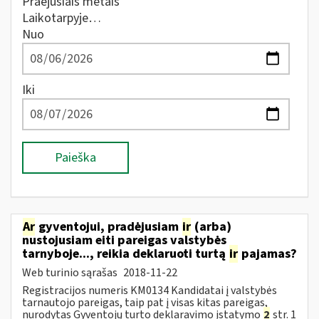
Praėjusiais metais
Laikotarpyje…
Nuo
Iki
Paieška
Ar
gyventojui, pradėjusiam
ir
(arba)
nustojusiam eiti pareigas valstybės
tarnyboje..., reikia deklaruoti turtą
ir
pajamas?
Web turinio sąrašas
2018-11-22
Registracijos numeris KM0134 Kandidatai į valstybės
tarnautojo pareigas, taip pat į visas kitas pareigas,
nurodytas Gyventojų turto deklaravimo įstatymo
2
str. 1