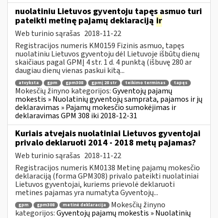
nuolatiniu Lietuvos gyventoju tapęs asmuo turi
pateikti metinę pajamų deklaraciją
ir
Web turinio sąrašas
2018-11-22
Registracijos numeris KM0159 Fizinis asmuo, tapęs
nuolatiniu Lietuvos gyventoju dėl Lietuvoje išbūtų dienų
skaičiaus pagal GPMĮ 4 str. 1 d. 4 punktą (išbuvę 280 ar
daugiau dienų vienas paskui kitą...
atvyksta
gpm
gpm308
gpmį 28 str
teikimo terminas
tapęs
Mokesčių žinyno kategorijos:
Gyventojų pajamų
mokestis » Nuolatinių gyventojų samprata, pajamos ir jų
deklaravimas » Pajamų mokesčio sumokėjimas ir
deklaravimas GPM 308 iki 2018-12-31
Kuriais atvejais nuolatiniai Lietuvos gyventojai
privalo deklaruoti 2014 - 2018 metų pajamas?
Web turinio sąrašas
2018-11-22
Registracijos numeris KM0138 Metinę pajamų mokesčio
deklaraciją (forma GPM308) privalo pateikti nuolatiniai
Lietuvos gyventojai, kuriems prievolė deklaruoti
metines pajamas yra numatyta Gyventojų...
Mokesčių žinyno
gpm
gpm308
metinė deklaracija
kategorijos:
Gyventojų pajamų mokestis » Nuolatinių