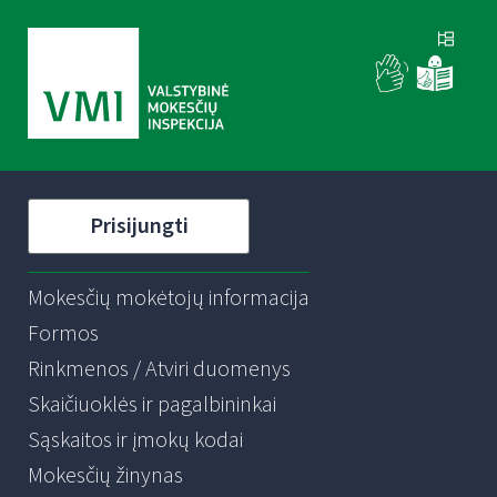
Prisijungti
Mokesčių mokėtojų informacija
Formos
Rinkmenos / Atviri duomenys
Skaičiuoklės ir pagalbininkai
Sąskaitos ir įmokų kodai
Mokesčių žinynas