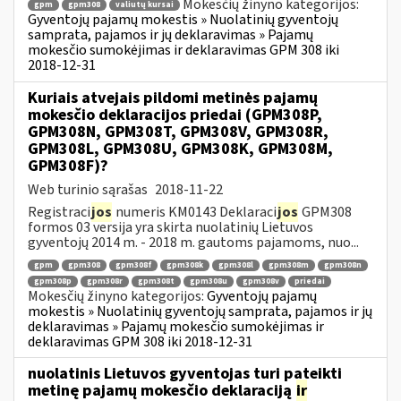
Mokesčių žinyno kategorijos:
gpm
gpm308
valiutų kursai
Gyventojų pajamų mokestis » Nuolatinių gyventojų
samprata, pajamos ir jų deklaravimas » Pajamų
mokesčio sumokėjimas ir deklaravimas GPM 308 iki
2018-12-31
Kuriais atvejais pildomi metinės pajamų
mokesčio deklaracijos priedai (GPM308P,
GPM308N, GPM308T, GPM308V, GPM308R,
GPM308L, GPM308U, GPM308K, GPM308M,
GPM308F)?
Web turinio sąrašas
2018-11-22
Registraci
jos
numeris KM0143 Deklaraci
jos
GPM308
formos 03 versija yra skirta nuolatinių Lietuvos
gyventojų 2014 m. - 2018 m. gautoms pajamoms, nuo...
gpm
gpm308
gpm308f
gpm308k
gpm308l
gpm308m
gpm308n
gpm308p
gpm308r
gpm308t
gpm308u
gpm308v
priedai
Mokesčių žinyno kategorijos:
Gyventojų pajamų
mokestis » Nuolatinių gyventojų samprata, pajamos ir jų
deklaravimas » Pajamų mokesčio sumokėjimas ir
deklaravimas GPM 308 iki 2018-12-31
nuolatinis Lietuvos gyventojas turi pateikti
metinę pajamų mokesčio deklaraciją
ir