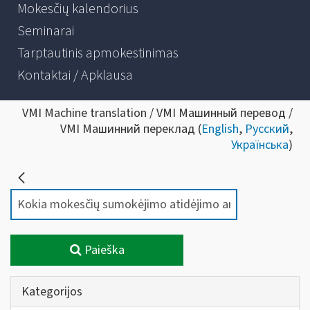
Mokesčių kalendorius
Seminarai
Tarptautinis apmokestinimas
Kontaktai / Apklausa
VMI Machine translation / VMI Машинный перевод /
VMI Машинний переклад (
English
,
Русский
,
Українська
)
Paieška
Kategorijos