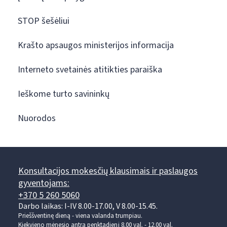
STOP šešėliui
Krašto apsaugos ministerijos informacija
Interneto svetainės atitikties paraiška
Ieškome turto savininkų
Nuorodos
Konsultacijos mokesčių klausimais ir paslaugos
gyventojams:
+370 5 260 5060
Darbo laikas: I-IV 8.00-17.00, V 8.00-15.45.
Prieššventinę dieną - viena valanda trumpiau.
Kiekvieno mėnesio antrą penktadienį 8.00 val. - 12.00 val.