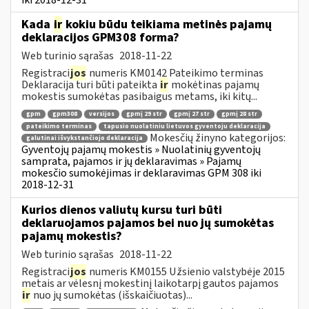
Kada
ir
kokiu būdu teikiama metinės pajamų
deklaracijos GPM308 forma?
Web turinio sąrašas
2018-11-22
Registraci
jos
numeris KM0142 Pateikimo terminas
Deklaracija turi būti pateikta
ir
mokėtinas pajamų
mokestis sumokėtas pasibaigus metams, iki kitų...
gpm
gpm308
versijos
gpmį 29 str
gpmį 27 str
gpmį 28 str
pateikimo terminas
tapusio nuolatiniu lietuvos gyventoju deklaracija
Mokesčių žinyno kategorijos:
galutinai išvykstančiojo deklaracija
Gyventojų pajamų mokestis » Nuolatinių gyventojų
samprata, pajamos ir jų deklaravimas » Pajamų
mokesčio sumokėjimas ir deklaravimas GPM 308 iki
2018-12-31
Kurios dienos valiutų kursu turi būti
deklaruojamos pajamos bei nuo jų sumokėtas
pajamų mokestis?
Web turinio sąrašas
2018-11-22
Registraci
jos
numeris KM0155 Užsienio valstybėje 2015
metais ar vėlesnį mokestinį laikotarpį gautos pajamos
ir
nuo jų sumokėtas (išskaičiuotas)...