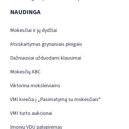
NAUDINGA
Mokesčiai ir jų dydžiai
Atsiskaitymas grynaisiais pinigais
Dažniausiai užduodami klausimai
Mokesčių ABC
Viktorina moksleiviams
VMI kviečia į „Pasimatymą su mokesčiais“
VMI turto aukcionai
Įmonių VDU palyginimas