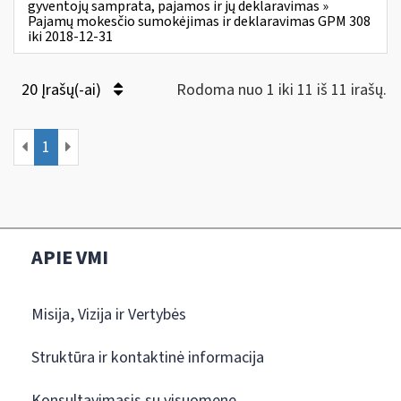
gyventojų samprata, pajamos ir jų deklaravimas »
Pajamų mokesčio sumokėjimas ir deklaravimas GPM 308
iki 2018-12-31
20 Įrašų(-ai)
Rodoma nuo 1 iki 11 iš 11 irašų.
1
APIE VMI
Misija, Vizija ir Vertybės
Struktūra ir kontaktinė informacija
Konsultavimasis su visuomene