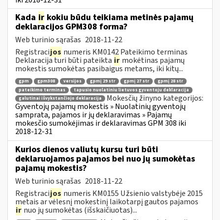
Kada
ir
kokiu būdu teikiama metinės pajamų
deklaracijos GPM308 forma?
Web turinio sąrašas
2018-11-22
Registraci
jos
numeris KM0142 Pateikimo terminas
Deklaracija turi būti pateikta
ir
mokėtinas pajamų
mokestis sumokėtas pasibaigus metams, iki kitų...
gpm
gpm308
versijos
gpmį 29 str
gpmį 27 str
gpmį 28 str
pateikimo terminas
tapusio nuolatiniu lietuvos gyventoju deklaracija
Mokesčių žinyno kategorijos:
galutinai išvykstančiojo deklaracija
Gyventojų pajamų mokestis » Nuolatinių gyventojų
samprata, pajamos ir jų deklaravimas » Pajamų
mokesčio sumokėjimas ir deklaravimas GPM 308 iki
2018-12-31
Kurios dienos valiutų kursu turi būti
deklaruojamos pajamos bei nuo jų sumokėtas
pajamų mokestis?
Web turinio sąrašas
2018-11-22
Registraci
jos
numeris KM0155 Užsienio valstybėje 2015
metais ar vėlesnį mokestinį laikotarpį gautos pajamos
ir
nuo jų sumokėtas (išskaičiuotas)...