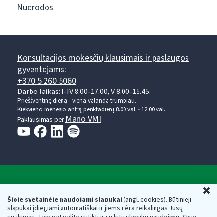
Nuorodos
Konsultacijos mokesčių klausimais ir paslaugos
gyventojams:
+370 5 260 5060
Darbo laikas: I-IV 8.00-17.00, V 8.00-15.45.
Prieššventinę dieną - viena valanda trumpiau.
Kiekvieno mėnesio antrą penktadienį 8.00 val. - 12.00 val.
Mano VMI
Paklausimas per
Valstybinė mokesčių inspekcija prie Lietuvos
U
Respublikos finansų ministerijos
Šioje svetainėje naudojami slapukai
(angl. cookies). Būtinieji
slapukai įdiegiami automatiškai ir jiems nėra reikalingas Jūsų
Biudžetinė įstaiga. Juridinio asmens kodas — 188659752,
sutikimas. Taip pat galite sutikti ir su kitų slapukų naudojimu. Savo