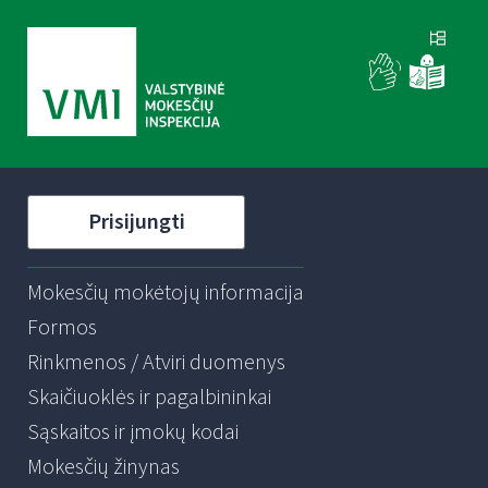
Prisijungti
Mokesčių mokėtojų informacija
Formos
Rinkmenos / Atviri duomenys
Skaičiuoklės ir pagalbininkai
Sąskaitos ir įmokų kodai
Mokesčių žinynas