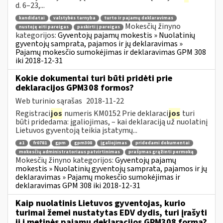
d. 6–23,...
kandidatai
valstybės tarnyba
turto ir pajamų deklaravimas
Mokesčių žinyno
nustoję eiti pareigas
paskirti į pareigas
kategorijos:
Gyventojų pajamų mokestis » Nuolatinių
gyventojų samprata, pajamos ir jų deklaravimas »
Pajamų mokesčio sumokėjimas ir deklaravimas GPM 308
iki 2018-12-31
Kokie dokumentai turi būti pridėti prie
deklaracijos GPM308 formos?
Web turinio sąrašas
2018-11-22
Registraci
jos
numeris KM0152 Prie deklaraci
jos
turi
būti pridedama: įgaliojimas, – kai deklaraciją už nuolatinį
Lietuvos gyventoją teikia įstatymų...
a1
fr0781
gpm
gpm308
įgaliojimas
pridedami dokumentai
mokesčių administratoriaus patvirtinimas
prašymas grąžinti permoką
Mokesčių žinyno kategorijos:
Gyventojų pajamų
mokestis » Nuolatinių gyventojų samprata, pajamos ir jų
deklaravimas » Pajamų mokesčio sumokėjimas ir
deklaravimas GPM 308 iki 2018-12-31
Kaip nuolatinis Lietuvos gyventojas, kurio
turimai žemei nustatytas EDV dydis, turi įrašyti
jį į metinės pajamų deklaracijos GPM308 formą?