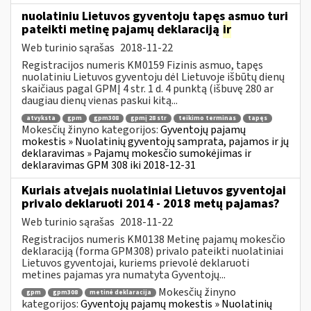
nuolatiniu Lietuvos gyventoju tapęs asmuo turi
pateikti metinę pajamų deklaraciją
ir
Web turinio sąrašas
2018-11-22
Registracijos numeris KM0159 Fizinis asmuo, tapęs
nuolatiniu Lietuvos gyventoju dėl Lietuvoje išbūtų dienų
skaičiaus pagal GPMĮ 4 str. 1 d. 4 punktą (išbuvę 280 ar
daugiau dienų vienas paskui kitą...
atvyksta
gpm
gpm308
gpmį 28 str
teikimo terminas
tapęs
Mokesčių žinyno kategorijos:
Gyventojų pajamų
mokestis » Nuolatinių gyventojų samprata, pajamos ir jų
deklaravimas » Pajamų mokesčio sumokėjimas ir
deklaravimas GPM 308 iki 2018-12-31
Kuriais atvejais nuolatiniai Lietuvos gyventojai
privalo deklaruoti 2014 - 2018 metų pajamas?
Web turinio sąrašas
2018-11-22
Registracijos numeris KM0138 Metinę pajamų mokesčio
deklaraciją (forma GPM308) privalo pateikti nuolatiniai
Lietuvos gyventojai, kuriems prievolė deklaruoti
metines pajamas yra numatyta Gyventojų...
Mokesčių žinyno
gpm
gpm308
metinė deklaracija
kategorijos:
Gyventojų pajamų mokestis » Nuolatinių