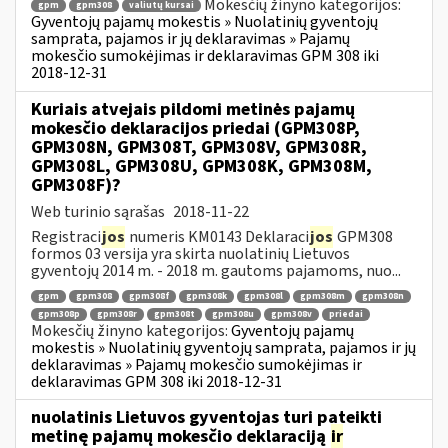
Mokesčių žinyno kategorijos:
gpm
gpm308
valiutų kursai
Gyventojų pajamų mokestis » Nuolatinių gyventojų
samprata, pajamos ir jų deklaravimas » Pajamų
mokesčio sumokėjimas ir deklaravimas GPM 308 iki
2018-12-31
Kuriais atvejais pildomi metinės pajamų
mokesčio deklaracijos priedai (GPM308P,
GPM308N, GPM308T, GPM308V, GPM308R,
GPM308L, GPM308U, GPM308K, GPM308M,
GPM308F)?
Web turinio sąrašas
2018-11-22
Registraci
jos
numeris KM0143 Deklaraci
jos
GPM308
formos 03 versija yra skirta nuolatinių Lietuvos
gyventojų 2014 m. - 2018 m. gautoms pajamoms, nuo...
gpm
gpm308
gpm308f
gpm308k
gpm308l
gpm308m
gpm308n
gpm308p
gpm308r
gpm308t
gpm308u
gpm308v
priedai
Mokesčių žinyno kategorijos:
Gyventojų pajamų
mokestis » Nuolatinių gyventojų samprata, pajamos ir jų
deklaravimas » Pajamų mokesčio sumokėjimas ir
deklaravimas GPM 308 iki 2018-12-31
nuolatinis Lietuvos gyventojas turi pateikti
metinę pajamų mokesčio deklaraciją
ir