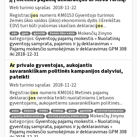
Web turinio sąrašas
2018-11-22
Registraci
jos
numeris KM0153 Gyventojo turimos
žemės ūkio valdos (ūkio) ekonominis dydis (išreikštas
EDV) turi būti įrašomas skaičiais deklaraci
jos
...
Mokesčių žinyno
edv
gpm
gpm308
žemės ūkio valda
kategorijos:
Gyventojų pajamų mokestis » Nuolatinių
gyventojų samprata, pajamos ir jų deklaravimas »
Pajamų mokesčio sumokėjimas ir deklaravimas GPM 308
iki 2018-12-31
Ar
privalo gyventojas, aukojantis
savarankiškam politinės kampanijos dalyviui,
pateikti
Web turinio sąrašas
2018-11-22
Registraci
jos
numeris KM0161 Metinės pajamų
deklaraci
jos
nereikia teikti nuolatiniams Lietuvos
gyventojams, aukojantiems savarankiškam politinės...
auka
dalyvis
fr0001
fr0001p
gpm
gpm308
politinė kampanija
Mokesčių žinyno
pajamų deklaravimas
metinė pajamų deklaracija
kategorijos:
Gyventojų pajamų mokestis » Nuolatinių
gyventojų samprata, pajamos ir jų deklaravimas »
Pajamų mokesčio sumokėjimas ir deklaravimas GPM 308
iki 2018-12-31