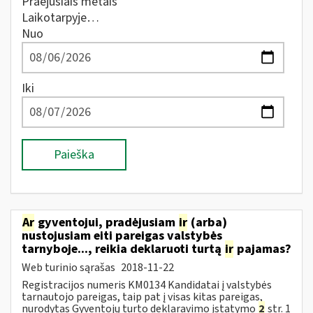
Praėjusiais metais
Laikotarpyje…
Nuo
Iki
Paieška
Ar
gyventojui, pradėjusiam
ir
(arba)
nustojusiam eiti pareigas valstybės
tarnyboje..., reikia deklaruoti turtą
ir
pajamas?
Web turinio sąrašas
2018-11-22
Registracijos numeris KM0134 Kandidatai į valstybės
tarnautojo pareigas, taip pat į visas kitas pareigas,
nurodytas Gyventojų turto deklaravimo įstatymo
2
str. 1