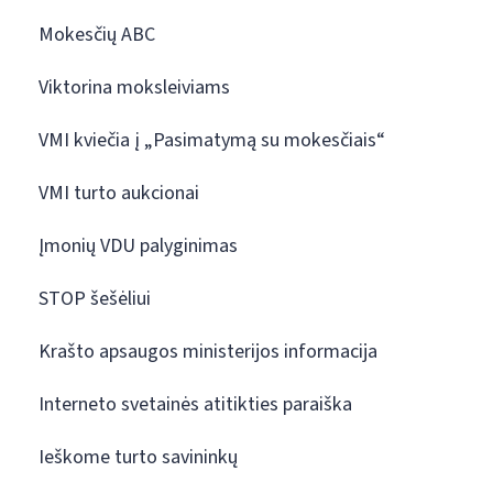
Mokesčių ABC
Viktorina moksleiviams
VMI kviečia į „Pasimatymą su mokesčiais“
VMI turto aukcionai
Įmonių VDU palyginimas
STOP šešėliui
Krašto apsaugos ministerijos informacija
Interneto svetainės atitikties paraiška
Ieškome turto savininkų