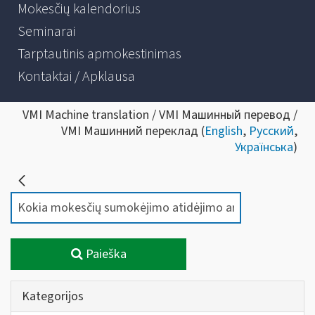
Mokesčių kalendorius
Seminarai
Tarptautinis apmokestinimas
Kontaktai / Apklausa
VMI Machine translation / VMI Машинный перевод /
VMI Машинний переклад (
English
,
Русский
,
Українська
)
Paieška
Kategorijos