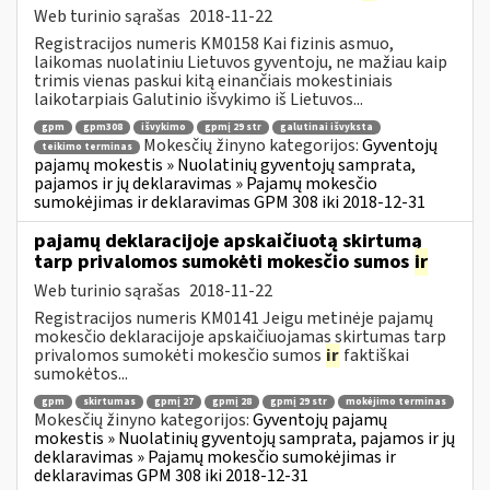
Web turinio sąrašas
2018-11-22
Registracijos numeris KM0158 Kai fizinis asmuo,
laikomas nuolatiniu Lietuvos gyventoju, ne mažiau kaip
trimis vienas paskui kitą einančiais mokestiniais
laikotarpiais Galutinio išvykimo iš Lietuvos...
gpm
gpm308
išvykimo
gpmį 29 str
galutinai išvyksta
Mokesčių žinyno kategorijos:
Gyventojų
teikimo terminas
pajamų mokestis » Nuolatinių gyventojų samprata,
pajamos ir jų deklaravimas » Pajamų mokesčio
sumokėjimas ir deklaravimas GPM 308 iki 2018-12-31
pajamų deklaracijoje apskaičiuotą skirtumą
tarp privalomos sumokėti mokesčio sumos
ir
Web turinio sąrašas
2018-11-22
Registracijos numeris KM0141 Jeigu metinėje pajamų
mokesčio deklaracijoje apskaičiuojamas skirtumas tarp
privalomos sumokėti mokesčio sumos
ir
faktiškai
sumokėtos...
gpm
skirtumas
gpmį 27
gpmį 28
gpmį 29 str
mokėjimo terminas
Mokesčių žinyno kategorijos:
Gyventojų pajamų
mokestis » Nuolatinių gyventojų samprata, pajamos ir jų
deklaravimas » Pajamų mokesčio sumokėjimas ir
deklaravimas GPM 308 iki 2018-12-31