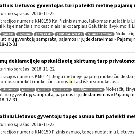
atinis Lietuvos gyventojas turi pateikti metinę pajamų
urinio sąrašas
2018-11-22
tracijos numeris KM0158 Kai fizinis asmuo, laikomas nuolatiniu Li
i kitą einančiais mokestiniais laikotarpiais Galutinio išvykimo iš Li
Mokesčių 
gpm308
išvykimo
gpmį 29 str
galutinai išvyksta
teikimo terminas
latinių gyventojų samprata, pajamos ir jų deklaravimas » Pajam
018-12-31
mų deklaracijoje apskaičiuotą skirtumą tarp privalom
urinio sąrašas
2018-11-22
tracijos numeris KM0141 Jeigu metinėje pajamų mokesčio deklara
alomos sumokėti mokesčio sumos
ir
faktiškai sumokėtos...
Mokesčių žiny
skirtumas
gpmį 27
gpmį 28
gpmį 29 str
mokėjimo terminas
tinių gyventojų samprata, pajamos ir jų deklaravimas » Pajamų 
018-12-31
atiniu Lietuvos gyventoju tapęs asmuo turi pateikti me
urinio sąrašas
2018-11-22
tracijos numeris KM0159 Fizinis asmuo, tapęs nuolatiniu Lietuvos 