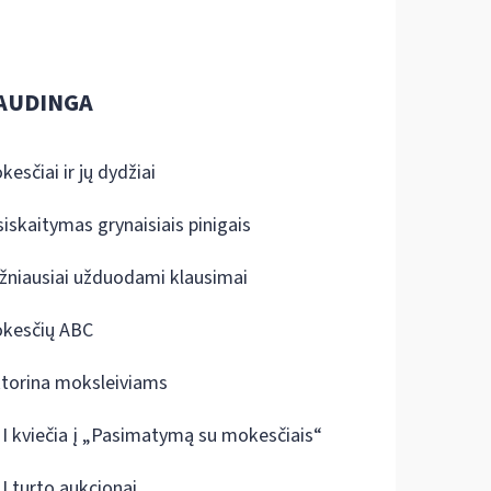
AUDINGA
kesčiai ir jų dydžiai
siskaitymas grynaisiais pinigais
žniausiai užduodami klausimai
kesčių ABC
ktorina moksleiviams
I kviečia į „Pasimatymą su mokesčiais“
I turto aukcionai