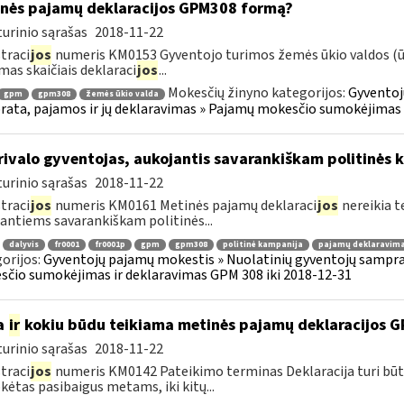
nės pajamų deklaracijos GPM308 formą?
urinio sąrašas
2018-11-22
traci
jos
numeris KM0153 Gyventojo turimos žemės ūkio valdos (ūki
mas skaičiais deklaraci
jos
...
Mokesčių žinyno kategorijos:
Gyventoj
gpm
gpm308
žemės ūkio valda
ata, pajamos ir jų deklaravimas » Pajamų mokesčio sumokėjimas i
ivalo gyventojas, aukojantis savarankiškam politinės k
urinio sąrašas
2018-11-22
traci
jos
numeris KM0161 Metinės pajamų deklaraci
jos
nereikia t
antiems savarankiškam politinės...
dalyvis
fr0001
fr0001p
gpm
gpm308
politinė kampanija
pajamų deklaravim
orijos:
Gyventojų pajamų mokestis » Nuolatinių gyventojų samprat
čio sumokėjimas ir deklaravimas GPM 308 iki 2018-12-31
a
ir
kokiu būdu teikiama metinės pajamų deklaracijos 
urinio sąrašas
2018-11-22
traci
jos
numeris KM0142 Pateikimo terminas Deklaracija turi būt
ėtas pasibaigus metams, iki kitų...