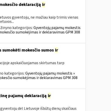
 mokesčio deklaraciją
ir
etuvos gyventoju, ne mažiau kaip trimis vienas
etuvos...
žinyno kategorijos:
Gyventojų pajamų mokestis
ų mokesčio sumokėjimas ir deklaravimas GPM 308
os sumokėti mokesčio sumos
ir
cijoje apskaičiuojamas skirtumas tarp
no kategorijos:
Gyventojų pajamų mokestis »
mokesčio sumokėjimas ir deklaravimas GPM 308
tinę pajamų deklaraciją
ir
gyventoju dėl Lietuvoje išbūtų dienų skaičiaus