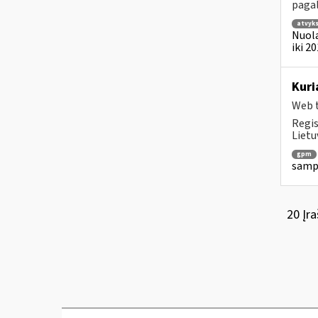
pagal
atvyk
Nuola
iki 2
Kuri
Web t
Regis
Lietu
gpm
sampr
20 Įra