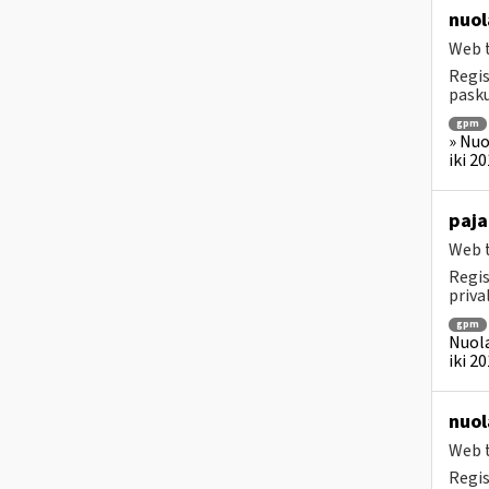
nuol
Web t
Regis
pasku
gpm
» Nuo
iki 2
paja
Web t
Regis
priv
gpm
Nuola
iki 2
nuol
Web t
Regis