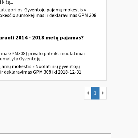
kitą...
ategorijos:
Gyventojų pajamų mokestis »
mokesčio sumokėjimas ir deklaravimas GPM 308
klaruoti 2014 - 2018 metų pajamas?
ma GPM308) privalo pateikti nuolatiniai
numatyta Gyventojų...
jamų mokestis » Nuolatinių gyventojų
r deklaravimas GPM 308 iki 2018-12-31
1