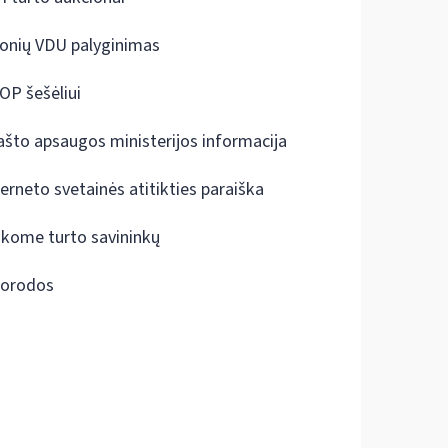
onių VDU palyginimas
OP šešėliui
ašto apsaugos ministerijos informacija
terneto svetainės atitikties paraiška
škome turto savininkų
orodos