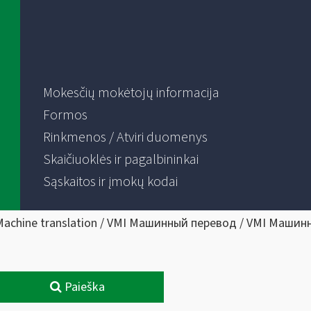
Mokesčių mokėtojų informacija
Formos
Rinkmenos / Atviri duomenys
Skaičiuoklės ir pagalbininkai
Sąskaitos ir įmokų kodai
Machine translation / VMI Машинный перевод / VMI Машин
Paieška