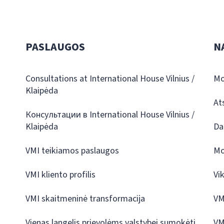
PASLAUGOS
N
Consultations at International House Vilnius /
Mo
Klaipėda
At
Консультации в International House Vilnius /
Klaipėda
Da
VMI teikiamos paslaugos
Mo
VMI kliento profilis
Vi
VMI skaitmeninė transformacija
VM
Vienas langelis prievolėms valstybei sumokėti
VM