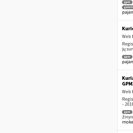
gpm
galuti
pajam
Kuri
Web t
Regis
jų su
gpm
pajam
Kuri
GPM
Web t
Regis
- 201
gpm
žinyn
mokes