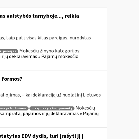
s valstybės tarnyboje..., reikia
, taip pat į visas kitas pareigas, nurodytas
Mokesčių žinyno kategorijos:
i į pareigas
ir jų deklaravimas » Pajamų mokesčio
8 formos?
aliojimas, – kai deklaraciją už nuolatinį Lietuvos
Mokesčių
aus patvirtinimas
prašymas grąžinti permoką
samprata, pajamos ir jų deklaravimas » Pajamų
atytas EDV dydis, turi įrašyti jį į