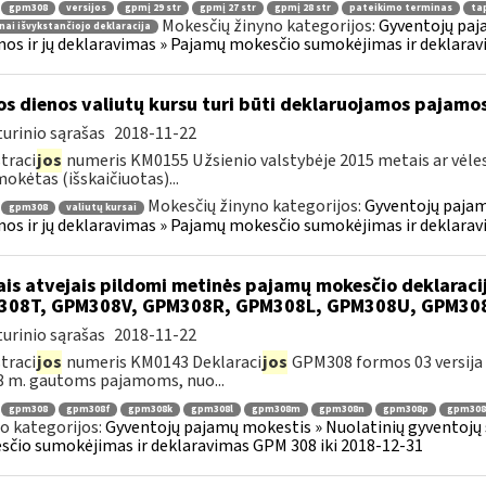
gpm308
versijos
gpmį 29 str
gpmį 27 str
gpmį 28 str
pateikimo terminas
tap
Mokesčių žinyno kategorijos:
Gyventojų paj
nai išvykstančiojo deklaracija
os ir jų deklaravimas » Pajamų mokesčio sumokėjimas ir deklarav
os dienos valiutų kursu turi būti deklaruojamos pajamo
urinio sąrašas
2018-11-22
traci
jos
numeris KM0155 Užsienio valstybėje 2015 metais ar vėle
mokėtas (išskaičiuotas)...
Mokesčių žinyno kategorijos:
Gyventojų pajam
gpm308
valiutų kursai
os ir jų deklaravimas » Pajamų mokesčio sumokėjimas ir deklarav
ais atvejais pildomi metinės pajamų mokesčio deklarac
308T, GPM308V, GPM308R, GPM308L, GPM308U, GPM30
urinio sąrašas
2018-11-22
traci
jos
numeris KM0143 Deklaraci
jos
GPM308 formos 03 versija y
8 m. gautoms pajamoms, nuo...
gpm308
gpm308f
gpm308k
gpm308l
gpm308m
gpm308n
gpm308p
gpm308
o kategorijos:
Gyventojų pajamų mokestis » Nuolatinių gyventojų 
čio sumokėjimas ir deklaravimas GPM 308 iki 2018-12-31