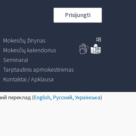
Prisijungti
Mokesčių žinynas
Mokesčių kalendorius
Seminarai
Tarptautinis apmokestinimas
Kontaktai / Apklausa
ний переклад (
English
,
Русский
,
Українська
)