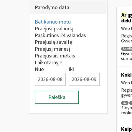
Parodymo data
Ar
gy
dekl
Bet kuriuo metu
Praėjusią valandą
Web t
Paskutines 24 valandas
Regis
Gyven
Praėjusią savaitę
Praėjusį mėnesį
kandi
Gyven
Praėjusiais metais
sumok
Laikotarpyje…
Nuo
Iki
Koki
Web t
Regis
gyven
Paieška
a1
žinyn
mokes
Kaip