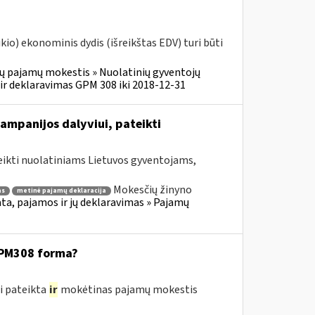
o) ekonominis dydis (išreikštas EDV) turi būti
ų pajamų mokestis » Nuolatinių gyventojų
r deklaravimas GPM 308 iki 2018-12-31
ampanijos dalyviui, pateikti
eikti nuolatiniams Lietuvos gyventojams,
Mokesčių žinyno
as
metinė pajamų deklaracija
a, pajamos ir jų deklaravimas » Pajamų
GPM308 forma?
i pateikta
ir
mokėtinas pajamų mokestis