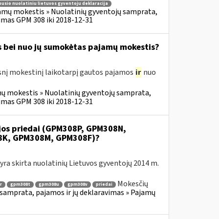
usio nuolatiniu lietuvos gyventoju deklaracija
amų mokestis » Nuolatinių gyventojų samprata,
imas GPM 308 iki 2018-12-31
s bei nuo jų sumokėtas pajamų mokestis?
snį mokestinį laikotarpį gautos pajamos
ir
nuo
ų mokestis » Nuolatinių gyventojų samprata,
imas GPM 308 iki 2018-12-31
ijos priedai (GPM308P, GPM308N,
8K, GPM308M, GPM308F)?
ra skirta nuolatinių Lietuvos gyventojų 2014 m.
Mokesčių
r
gpm308t
gpm308u
gpm308v
priedai
samprata, pajamos ir jų deklaravimas » Pajamų