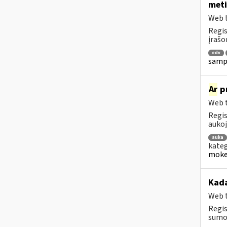
meti
Web t
Regis
įrašo
edv
sampr
Ar
pr
Web t
Regis
aukoj
auka
kateg
mokes
Kad
Web t
Regis
sumok