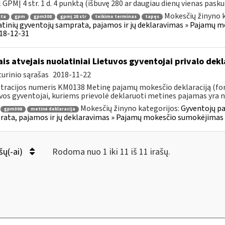
 GPMĮ 4 str. 1 d. 4 punktą (išbuvę 280 ar daugiau dienų vienas paskui 
Mokesčių žinyno k
sta
gpm
gpm308
gpmį 28 str
teikimo terminas
tapęs
tinių gyventojų samprata, pajamos ir jų deklaravimas » Pajamų 
018-12-31
ais atvejais nuolatiniai Lietuvos gyventojai privalo de
urinio sąrašas
2018-11-22
tracijos numeris KM0138 Metinę pajamų mokesčio deklaraciją (for
vos gyventojai, kuriems prievolė deklaruoti metines pajamas yra 
Mokesčių žinyno kategorijos:
Gyventojų pa
gpm308
metinė deklaracija
ata, pajamos ir jų deklaravimas » Pajamų mokesčio sumokėjimas i
šų(-ai)
Rodoma nuo 1 iki 11 iš 11 irašų.