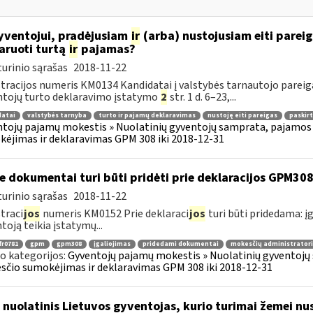
ventojui, pradėjusiam
ir
(arba) nustojusiam eiti pareiga
aruoti turtą
ir
pajamas?
urinio sąrašas
2018-11-22
tracijos numeris KM0134 Kandidatai į valstybės tarnautojo pareigas
tojų turto deklaravimo įstatymo
2
str. 1 d. 6–23,...
datai
valstybės tarnyba
turto ir pajamų deklaravimas
nustoję eiti pareigas
paskirt
tojų pajamų mokestis » Nuolatinių gyventojų samprata, pajamos 
ėjimas ir deklaravimas GPM 308 iki 2018-12-31
e dokumentai turi būti pridėti prie deklaracijos GPM30
urinio sąrašas
2018-11-22
traci
jos
numeris KM0152 Prie deklaraci
jos
turi būti pridedama: įg
toją teikia įstatymų...
fr0781
gpm
gpm308
įgaliojimas
pridedami dokumentai
mokesčių administratori
o kategorijos:
Gyventojų pajamų mokestis » Nuolatinių gyventojų 
čio sumokėjimas ir deklaravimas GPM 308 iki 2018-12-31
 nuolatinis Lietuvos gyventojas, kurio turimai žemei nust