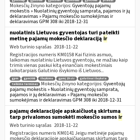
gpm308p
gpm308r
gpm308t
gpm308u
gpm308v
priedai
Mokesčių žinyno kategorijos:
Gyventojų pajamų
mokestis » Nuolatinių gyventojų samprata, pajamos ir jų
deklaravimas » Pajamų mokesčio sumokėjimas ir
deklaravimas GPM 308 iki 2018-12-31
nuolatinis Lietuvos gyventojas turi pateikti
metinę pajamų mokesčio deklaraciją
ir
Web turinio sąrašas
2018-11-22
Registracijos numeris KM0158 Kai fizinis asmuo,
laikomas nuolatiniu Lietuvos gyventoju, ne mažiau kaip
trimis vienas paskui kitą einančiais mokestiniais
laikotarpiais Galutinio išvykimo iš Lietuvos...
gpm
gpm308
išvykimo
gpmį 29 str
galutinai išvyksta
Mokesčių žinyno kategorijos:
Gyventojų
teikimo terminas
pajamų mokestis » Nuolatinių gyventojų samprata,
pajamos ir jų deklaravimas » Pajamų mokesčio
sumokėjimas ir deklaravimas GPM 308 iki 2018-12-31
pajamų deklaracijoje apskaičiuotą skirtumą
tarp privalomos sumokėti mokesčio sumos
ir
Web turinio sąrašas
2018-11-22
Registracijos numeris KM0141 Jeigu metinėje pajamų
mokesčio deklaracijoje apskaičiuojamas skirtumas tarp