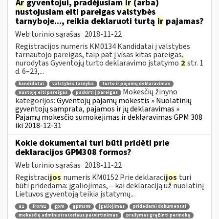
Ar
gyventojui, pradėjusiam
ir
(arba)
nustojusiam eiti pareigas valstybės
tarnyboje..., reikia deklaruoti turtą
ir
pajamas?
Web turinio sąrašas
2018-11-22
Registracijos numeris KM0134 Kandidatai į valstybės
tarnautojo pareigas, taip pat į visas kitas pareigas,
nurodytas Gyventojų turto deklaravimo įstatymo
2
str. 1
d. 6–23,...
kandidatai
valstybės tarnyba
turto ir pajamų deklaravimas
Mokesčių žinyno
nustoję eiti pareigas
paskirti į pareigas
kategorijos:
Gyventojų pajamų mokestis » Nuolatinių
gyventojų samprata, pajamos ir jų deklaravimas »
Pajamų mokesčio sumokėjimas ir deklaravimas GPM 308
iki 2018-12-31
Kokie dokumentai turi būti pridėti prie
deklaracijos GPM308 formos?
Web turinio sąrašas
2018-11-22
Registraci
jos
numeris KM0152 Prie deklaraci
jos
turi
būti pridedama: įgaliojimas, – kai deklaraciją už nuolatinį
Lietuvos gyventoją teikia įstatymų...
a1
fr0781
gpm
gpm308
įgaliojimas
pridedami dokumentai
mokesčių administratoriaus patvirtinimas
prašymas grąžinti permoką