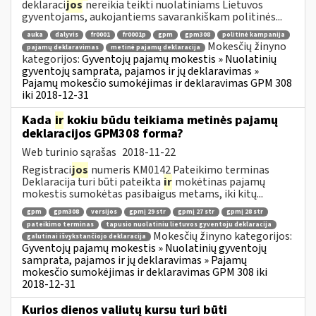
deklaraci
jos
nereikia teikti nuolatiniams Lietuvos
gyventojams, aukojantiems savarankiškam politinės...
auka
dalyvis
fr0001
fr0001p
gpm
gpm308
politinė kampanija
Mokesčių žinyno
pajamų deklaravimas
metinė pajamų deklaracija
kategorijos:
Gyventojų pajamų mokestis » Nuolatinių
gyventojų samprata, pajamos ir jų deklaravimas »
Pajamų mokesčio sumokėjimas ir deklaravimas GPM 308
iki 2018-12-31
Kada
ir
kokiu būdu teikiama metinės pajamų
deklaracijos GPM308 forma?
Web turinio sąrašas
2018-11-22
Registraci
jos
numeris KM0142 Pateikimo terminas
Deklaracija turi būti pateikta
ir
mokėtinas pajamų
mokestis sumokėtas pasibaigus metams, iki kitų...
gpm
gpm308
versijos
gpmį 29 str
gpmį 27 str
gpmį 28 str
pateikimo terminas
tapusio nuolatiniu lietuvos gyventoju deklaracija
Mokesčių žinyno kategorijos:
galutinai išvykstančiojo deklaracija
Gyventojų pajamų mokestis » Nuolatinių gyventojų
samprata, pajamos ir jų deklaravimas » Pajamų
mokesčio sumokėjimas ir deklaravimas GPM 308 iki
2018-12-31
Kurios dienos valiutų kursu turi būti