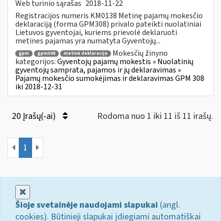
Web turinio sąrašas
2018-11-22
Registracijos numeris KM0138 Metinę pajamų mokesčio
deklaraciją (forma GPM308) privalo pateikti nuolatiniai
Lietuvos gyventojai, kuriems prievolė deklaruoti
metines pajamas yra numatyta Gyventojų...
Mokesčių žinyno
gpm
gpm308
metinė deklaracija
kategorijos:
Gyventojų pajamų mokestis » Nuolatinių
gyventojų samprata, pajamos ir jų deklaravimas »
Pajamų mokesčio sumokėjimas ir deklaravimas GPM 308
iki 2018-12-31
20 Įrašų(-ai)
Rodoma nuo 1 iki 11 iš 11 irašų.
1
Uždaryti
Šioje svetainėje naudojami slapukai
(angl.
cookies). Būtinieji slapukai įdiegiami automatiškai