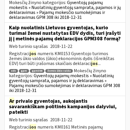
Mokesčių žinyno kategorijos:
Gyventojų pajamų
mokestis » Nuolatinių gyventojų samprata, pajamos ir jų
deklaravimas » Pajamų mokesčio sumokėjimas ir
deklaravimas GPM 308 iki 2018-12-31
Kaip nuolatinis Lietuvos gyventojas, kurio
turimai žemei nustatytas EDV dydis, turi įrašyti
jį į metinės pajamų deklaracijos GPM308 formą?
Web turinio sąrašas
2018-11-22
Registraci
jos
numeris KM0153 Gyventojo turimos
žemės ūkio valdos (ūkio) ekonominis dydis (išreikštas
EDV) turi būti įrašomas skaičiais deklaraci
jos
...
Mokesčių žinyno
edv
gpm
gpm308
žemės ūkio valda
kategorijos:
Gyventojų pajamų mokestis » Nuolatinių
gyventojų samprata, pajamos ir jų deklaravimas »
Pajamų mokesčio sumokėjimas ir deklaravimas GPM 308
iki 2018-12-31
Ar
privalo gyventojas, aukojantis
savarankiškam politinės kampanijos dalyviui,
pateikti
Web turinio sąrašas
2018-11-22
Registraci
jos
numeris KM0161 Metinės pajamų