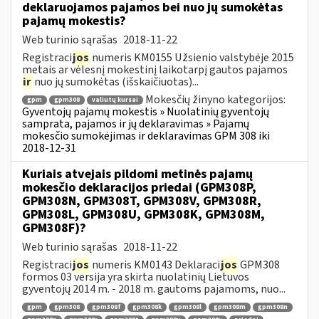
deklaruojamos pajamos bei nuo jų sumokėtas
pajamų mokestis?
Web turinio sąrašas
2018-11-22
Registraci
jos
numeris KM0155 Užsienio valstybėje 2015
metais ar vėlesnį mokestinį laikotarpį gautos pajamos
ir
nuo jų sumokėtas (išskaičiuotas)...
Mokesčių žinyno kategorijos:
gpm
gpm308
valiutų kursai
Gyventojų pajamų mokestis » Nuolatinių gyventojų
samprata, pajamos ir jų deklaravimas » Pajamų
mokesčio sumokėjimas ir deklaravimas GPM 308 iki
2018-12-31
Kuriais atvejais pildomi metinės pajamų
mokesčio deklaracijos priedai (GPM308P,
GPM308N, GPM308T, GPM308V, GPM308R,
GPM308L, GPM308U, GPM308K, GPM308M,
GPM308F)?
Web turinio sąrašas
2018-11-22
Registraci
jos
numeris KM0143 Deklaraci
jos
GPM308
formos 03 versija yra skirta nuolatinių Lietuvos
gyventojų 2014 m. - 2018 m. gautoms pajamoms, nuo...
gpm
gpm308
gpm308f
gpm308k
gpm308l
gpm308m
gpm308n