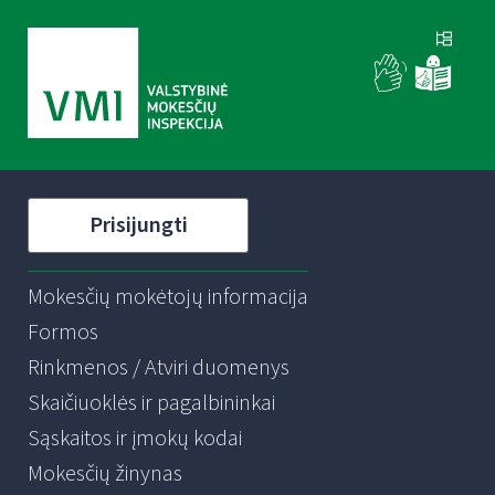
Prisijungti
Mokesčių mokėtojų informacija
Formos
Rinkmenos / Atviri duomenys
Skaičiuoklės ir pagalbininkai
Sąskaitos ir įmokų kodai
Mokesčių žinynas