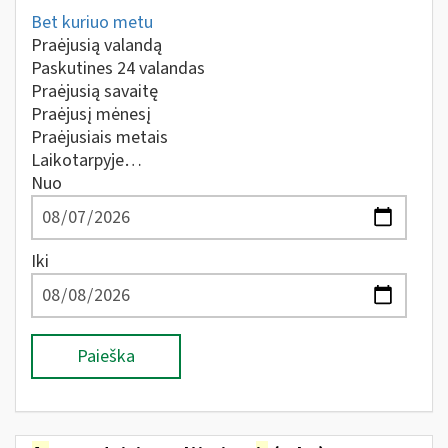
Bet kuriuo metu
Praėjusią valandą
Paskutines 24 valandas
Praėjusią savaitę
Praėjusį mėnesį
Praėjusiais metais
Laikotarpyje…
Nuo
Iki
Paieška