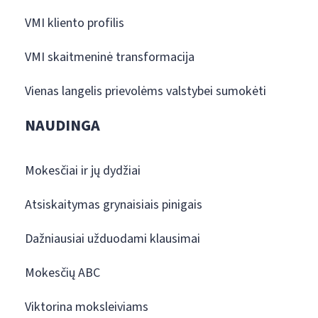
VMI kliento profilis
VMI skaitmeninė transformacija
Vienas langelis prievolėms valstybei sumokėti
NAUDINGA
Mokesčiai ir jų dydžiai
Atsiskaitymas grynaisiais pinigais
Dažniausiai užduodami klausimai
Mokesčių ABC
Viktorina moksleiviams