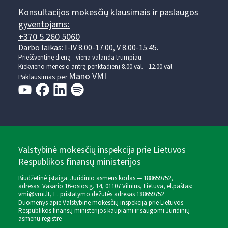
Konsultacijos mokesčių klausimais ir paslaugos
gyventojams:
+370 5 260 5060
Darbo laikas: I-IV 8.00-17.00, V 8.00-15.45.
Prieššventinę dieną - viena valanda trumpiau.
Kiekvieno mėnesio antrą penktadienį 8.00 val. - 12.00 val.
Mano VMI
Paklausimas per
Valstybinė mokesčių inspekcija prie Lietuvos
Respublikos finansų ministerijos
Biudžetinė įstaiga. Juridinio asmens kodas — 188659752,
adresas: Vasario 16-osios g. 14, 01107 Vilnius, Lietuva, el.paštas:
vmi@vmi.lt
, E. pristatymo dėžutės adresas 188659752
Duomenys apie Valstybinę mokesčių inspekciją prie Lietuvos
Respublikos finansų ministerijos kaupiami ir saugomi Juridinių
asmenų registre