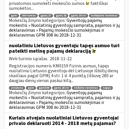
privalomos sumokėti mokesčio sumos
ir
faktiškai
sumokėtos...
gpm
skirtumas
gpmį 27
gpmį 28
gpmį 29 str
mokėjimo terminas
Mokesčių žinyno kategorijos:
Gyventojų pajamų
mokestis » Nuolatinių gyventojų samprata, pajamos ir jų
deklaravimas » Pajamų mokesčio sumokėjimas ir
deklaravimas GPM 308 iki 2018-12-31
nuolatiniu Lietuvos gyventoju tapęs asmuo turi
pateikti metinę pajamų deklaraciją
ir
Web turinio sąrašas
2018-11-22
Registracijos numeris KM0159 Fizinis asmuo, tapęs
nuolatiniu Lietuvos gyventoju dėl Lietuvoje išbūtų dienų
skaičiaus pagal GPMĮ 4 str. 1 d. 4 punktą (išbuvę 280 ar
daugiau dienų vienas paskui kitą...
atvyksta
gpm
gpm308
gpmį 28 str
teikimo terminas
tapęs
Mokesčių žinyno kategorijos:
Gyventojų pajamų
mokestis » Nuolatinių gyventojų samprata, pajamos ir jų
deklaravimas » Pajamų mokesčio sumokėjimas ir
deklaravimas GPM 308 iki 2018-12-31
Kuriais atvejais nuolatiniai Lietuvos gyventojai
privalo deklaruoti 2014 - 2018 metų pajamas?