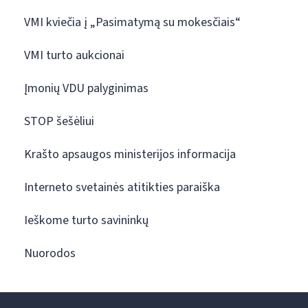
VMI kviečia į „Pasimatymą su mokesčiais“
VMI turto aukcionai
Įmonių VDU palyginimas
STOP šešėliui
Krašto apsaugos ministerijos informacija
Interneto svetainės atitikties paraiška
Ieškome turto savininkų
Nuorodos