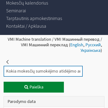
Mokesčių kalendorius
Seminarai
Tarptautinis apmokestinimas
Kontaktai / Apklausa
VMI Machine translation / VMI Машинный перевод /
VMI Машинний переклад (
English
,
Русский
,
Українська
)
Paieška
Parodymo data