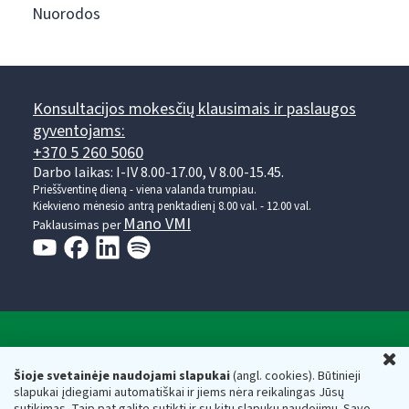
Nuorodos
Konsultacijos mokesčių klausimais ir paslaugos
gyventojams:
+370 5 260 5060
Darbo laikas: I-IV 8.00-17.00, V 8.00-15.45.
Prieššventinę dieną - viena valanda trumpiau.
Kiekvieno mėnesio antrą penktadienį 8.00 val. - 12.00 val.
Mano VMI
Paklausimas per
Valstybinė mokesčių inspekcija prie Lietuvos
U
Respublikos finansų ministerijos
Šioje svetainėje naudojami slapukai
(angl. cookies). Būtinieji
slapukai įdiegiami automatiškai ir jiems nėra reikalingas Jūsų
Biudžetinė įstaiga. Juridinio asmens kodas — 188659752,
sutikimas. Taip pat galite sutikti ir su kitų slapukų naudojimu. Savo