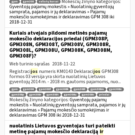
Mokesčių žinyno kategorijos:
gpm
gpm308
valiutų kursai
Gyventojų pajamų mokestis » Nuolatinių gyventojų
samprata, pajamos ir jų deklaravimas » Pajamų
mokesčio sumokėjimas ir deklaravimas GPM 308 iki
2018-12-31
Kuriais atvejais pildomi metinės pajamų
mokesčio deklaracijos priedai (GPM308P,
GPM308N, GPM308T, GPM308V, GPM308R,
GPM308L, GPM308U, GPM308K, GPM308M,
GPM308F)?
Web turinio sąrašas
2018-11-22
Registraci
jos
numeris KM0143 Deklaraci
jos
GPM308
formos 03 versija yra skirta nuolatinių Lietuvos
gyventojų 2014 m. - 2018 m. gautoms pajamoms, nuo...
gpm
gpm308
gpm308f
gpm308k
gpm308l
gpm308m
gpm308n
gpm308p
gpm308r
gpm308t
gpm308u
gpm308v
priedai
Mokesčių žinyno kategorijos:
Gyventojų pajamų
mokestis » Nuolatinių gyventojų samprata, pajamos ir jų
deklaravimas » Pajamų mokesčio sumokėjimas ir
deklaravimas GPM 308 iki 2018-12-31
nuolatinis Lietuvos gyventojas turi pateikti
metinę pajamų mokesčio deklaraciją
ir