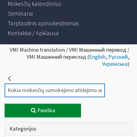
Mokesčių kalendorius
Seminarai
Tarptautinis apmokestinimas
Kontaktai / Apklausa
VMI Machine translation / VMI Машинный перевод /
VMI Машинний переклад (
English
,
Русский
,
Українська
)
Paieška
Kategorijos