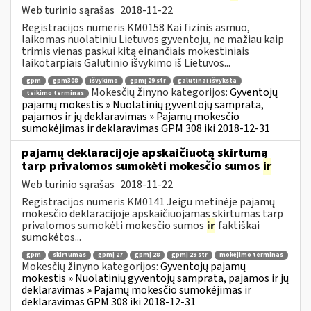
Web turinio sąrašas
2018-11-22
Registracijos numeris KM0158 Kai fizinis asmuo,
laikomas nuolatiniu Lietuvos gyventoju, ne mažiau kaip
trimis vienas paskui kitą einančiais mokestiniais
laikotarpiais Galutinio išvykimo iš Lietuvos...
gpm
gpm308
išvykimo
gpmį 29 str
galutinai išvyksta
Mokesčių žinyno kategorijos:
Gyventojų
teikimo terminas
pajamų mokestis » Nuolatinių gyventojų samprata,
pajamos ir jų deklaravimas » Pajamų mokesčio
sumokėjimas ir deklaravimas GPM 308 iki 2018-12-31
pajamų deklaracijoje apskaičiuotą skirtumą
tarp privalomos sumokėti mokesčio sumos
ir
Web turinio sąrašas
2018-11-22
Registracijos numeris KM0141 Jeigu metinėje pajamų
mokesčio deklaracijoje apskaičiuojamas skirtumas tarp
privalomos sumokėti mokesčio sumos
ir
faktiškai
sumokėtos...
gpm
skirtumas
gpmį 27
gpmį 28
gpmį 29 str
mokėjimo terminas
Mokesčių žinyno kategorijos:
Gyventojų pajamų
mokestis » Nuolatinių gyventojų samprata, pajamos ir jų
deklaravimas » Pajamų mokesčio sumokėjimas ir
deklaravimas GPM 308 iki 2018-12-31