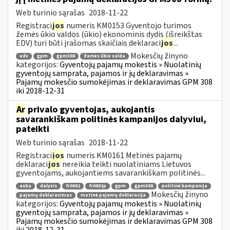
Web turinio sąrašas
2018-11-22
Registraci
jos
numeris KM0153 Gyventojo turimos
žemės ūkio valdos (ūkio) ekonominis dydis (išreikštas
EDV) turi būti įrašomas skaičiais deklaraci
jos
...
Mokesčių žinyno
edv
gpm
gpm308
žemės ūkio valda
kategorijos:
Gyventojų pajamų mokestis » Nuolatinių
gyventojų samprata, pajamos ir jų deklaravimas »
Pajamų mokesčio sumokėjimas ir deklaravimas GPM 308
iki 2018-12-31
Ar
privalo gyventojas, aukojantis
savarankiškam politinės kampanijos dalyviui,
pateikti
Web turinio sąrašas
2018-11-22
Registraci
jos
numeris KM0161 Metinės pajamų
deklaraci
jos
nereikia teikti nuolatiniams Lietuvos
gyventojams, aukojantiems savarankiškam politinės...
auka
dalyvis
fr0001
fr0001p
gpm
gpm308
politinė kampanija
Mokesčių žinyno
pajamų deklaravimas
metinė pajamų deklaracija
kategorijos:
Gyventojų pajamų mokestis » Nuolatinių
gyventojų samprata, pajamos ir jų deklaravimas »
Pajamų mokesčio sumokėjimas ir deklaravimas GPM 308
iki 2018-12-31