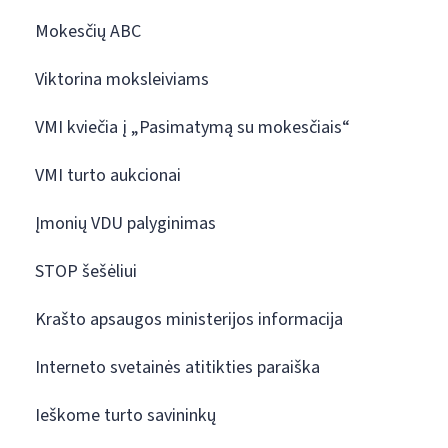
Mokesčių ABC
Viktorina moksleiviams
VMI kviečia į „Pasimatymą su mokesčiais“
VMI turto aukcionai
Įmonių VDU palyginimas
STOP šešėliui
Krašto apsaugos ministerijos informacija
Interneto svetainės atitikties paraiška
Ieškome turto savininkų