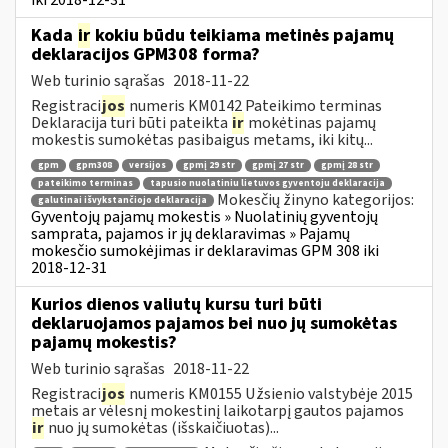
Kada
ir
kokiu būdu teikiama metinės pajamų
deklaracijos GPM308 forma?
Web turinio sąrašas
2018-11-22
Registraci
jos
numeris KM0142 Pateikimo terminas
Deklaracija turi būti pateikta
ir
mokėtinas pajamų
mokestis sumokėtas pasibaigus metams, iki kitų...
gpm
gpm308
versijos
gpmį 29 str
gpmį 27 str
gpmį 28 str
pateikimo terminas
tapusio nuolatiniu lietuvos gyventoju deklaracija
Mokesčių žinyno kategorijos:
galutinai išvykstančiojo deklaracija
Gyventojų pajamų mokestis » Nuolatinių gyventojų
samprata, pajamos ir jų deklaravimas » Pajamų
mokesčio sumokėjimas ir deklaravimas GPM 308 iki
2018-12-31
Kurios dienos valiutų kursu turi būti
deklaruojamos pajamos bei nuo jų sumokėtas
pajamų mokestis?
Web turinio sąrašas
2018-11-22
Registraci
jos
numeris KM0155 Užsienio valstybėje 2015
metais ar vėlesnį mokestinį laikotarpį gautos pajamos
ir
nuo jų sumokėtas (išskaičiuotas)...