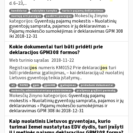
d. 6–23,...
kandidatai
valstybės tarnyba
turto ir pajamų deklaravimas
Mokesčių žinyno
nustoję eiti pareigas
paskirti į pareigas
kategorijos:
Gyventojų pajamų mokestis » Nuolatinių
gyventojų samprata, pajamos ir jų deklaravimas »
Pajamų mokesčio sumokėjimas ir deklaravimas GPM 308
iki 2018-12-31
Kokie dokumentai turi būti pridėti prie
deklaracijos GPM308 formos?
Web turinio sąrašas
2018-11-22
Registraci
jos
numeris KM0152 Prie deklaraci
jos
turi
būti pridedama: įgaliojimas, – kai deklaraciją už nuolatinį
Lietuvos gyventoją teikia įstatymų...
a1
fr0781
gpm
gpm308
įgaliojimas
pridedami dokumentai
mokesčių administratoriaus patvirtinimas
prašymas grąžinti permoką
Mokesčių žinyno kategorijos:
Gyventojų pajamų
mokestis » Nuolatinių gyventojų samprata, pajamos ir jų
deklaravimas » Pajamų mokesčio sumokėjimas ir
deklaravimas GPM 308 iki 2018-12-31
Kaip nuolatinis Lietuvos gyventojas, kurio
turimai žemei nustatytas EDV dydis, turi įrašyti
jį į metinės pajamų deklaracijos GPM308 formą?