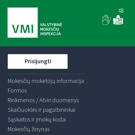
Prisijungti
Mokesčių mokėtojų informacija
Formos
Rinkmenos / Atviri duomenys
Skaičiuoklės ir pagalbininkai
Sąskaitos ir įmokų kodai
Mokesčių žinynas