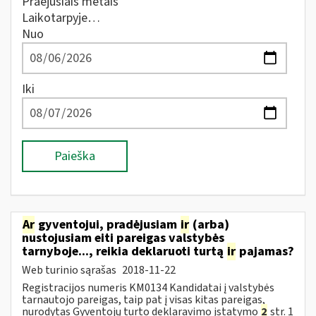
Praėjusiais metais
Laikotarpyje…
Nuo
Iki
Paieška
Ar
gyventojui, pradėjusiam
ir
(arba)
nustojusiam eiti pareigas valstybės
tarnyboje..., reikia deklaruoti turtą
ir
pajamas?
Web turinio sąrašas
2018-11-22
Registracijos numeris KM0134 Kandidatai į valstybės
tarnautojo pareigas, taip pat į visas kitas pareigas,
nurodytas Gyventojų turto deklaravimo įstatymo
2
str. 1