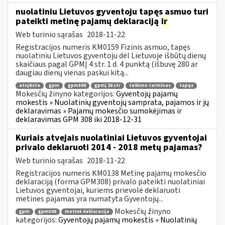
nuolatiniu Lietuvos gyventoju tapęs asmuo turi
pateikti metinę pajamų deklaraciją
ir
Web turinio sąrašas
2018-11-22
Registracijos numeris KM0159 Fizinis asmuo, tapęs
nuolatiniu Lietuvos gyventoju dėl Lietuvoje išbūtų dienų
skaičiaus pagal GPMĮ 4 str. 1 d. 4 punktą (išbuvę 280 ar
daugiau dienų vienas paskui kitą...
atvyksta
gpm
gpm308
gpmį 28 str
teikimo terminas
tapęs
Mokesčių žinyno kategorijos:
Gyventojų pajamų
mokestis » Nuolatinių gyventojų samprata, pajamos ir jų
deklaravimas » Pajamų mokesčio sumokėjimas ir
deklaravimas GPM 308 iki 2018-12-31
Kuriais atvejais nuolatiniai Lietuvos gyventojai
privalo deklaruoti 2014 - 2018 metų pajamas?
Web turinio sąrašas
2018-11-22
Registracijos numeris KM0138 Metinę pajamų mokesčio
deklaraciją (forma GPM308) privalo pateikti nuolatiniai
Lietuvos gyventojai, kuriems prievolė deklaruoti
metines pajamas yra numatyta Gyventojų...
Mokesčių žinyno
gpm
gpm308
metinė deklaracija
kategorijos:
Gyventojų pajamų mokestis » Nuolatinių