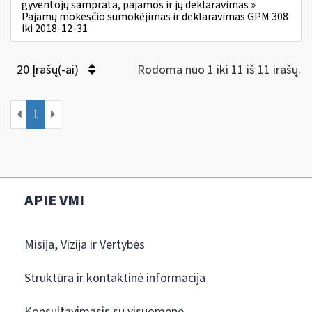
gyventojų samprata, pajamos ir jų deklaravimas »
Pajamų mokesčio sumokėjimas ir deklaravimas GPM 308
iki 2018-12-31
20 Įrašų(-ai)
Rodoma nuo 1 iki 11 iš 11 irašų.
1
APIE VMI
Misija, Vizija ir Vertybės
Struktūra ir kontaktinė informacija
Konsultavimasis su visuomene