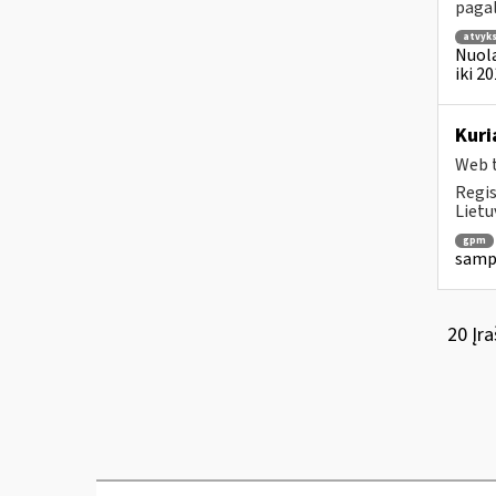
pagal
atvyk
Nuola
iki 2
Kuri
Web t
Regis
Lietu
gpm
sampr
20 Įra