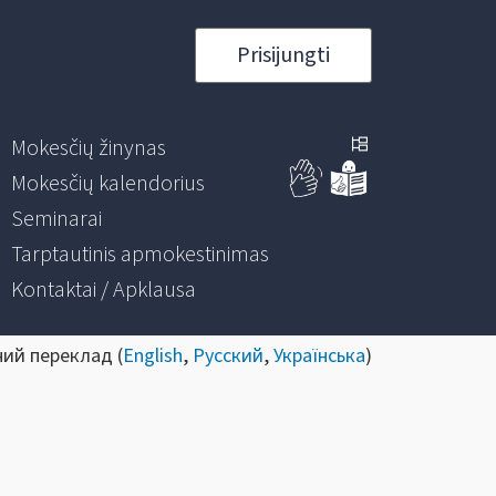
Prisijungti
Mokesčių žinynas
Mokesčių kalendorius
Seminarai
Tarptautinis apmokestinimas
Kontaktai / Apklausa
ний переклад (
English
,
Русский
,
Українська
)