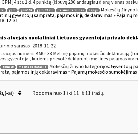
 GPMĮ 4 str. 1 d. 4 punktą (išbuvę 280 ar daugiau dienų vienas paskui 
Mokesčių žinyno k
sta
gpm
gpm308
gpmį 28 str
teikimo terminas
tapęs
tinių gyventojų samprata, pajamos ir jų deklaravimas » Pajamų 
018-12-31
ais atvejais nuolatiniai Lietuvos gyventojai privalo de
urinio sąrašas
2018-11-22
tracijos numeris KM0138 Metinę pajamų mokesčio deklaraciją (for
vos gyventojai, kuriems prievolė deklaruoti metines pajamas yra 
Mokesčių žinyno kategorijos:
Gyventojų pa
gpm308
metinė deklaracija
ata, pajamos ir jų deklaravimas » Pajamų mokesčio sumokėjimas i
šų(-ai)
Rodoma nuo 1 iki 11 iš 11 irašų.