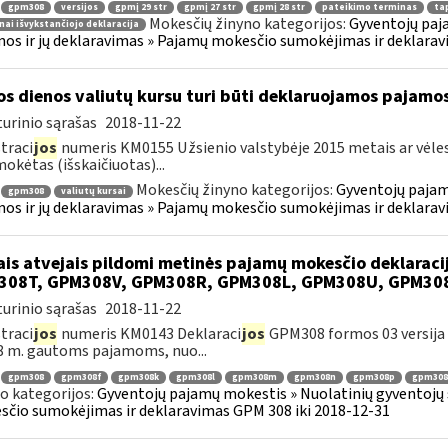
gpm308
versijos
gpmį 29 str
gpmį 27 str
gpmį 28 str
pateikimo terminas
tap
Mokesčių žinyno kategorijos:
Gyventojų paj
nai išvykstančiojo deklaracija
os ir jų deklaravimas » Pajamų mokesčio sumokėjimas ir deklarav
os dienos valiutų kursu turi būti deklaruojamos pajamo
urinio sąrašas
2018-11-22
traci
jos
numeris KM0155 Užsienio valstybėje 2015 metais ar vėle
mokėtas (išskaičiuotas)...
Mokesčių žinyno kategorijos:
Gyventojų pajam
gpm308
valiutų kursai
os ir jų deklaravimas » Pajamų mokesčio sumokėjimas ir deklarav
ais atvejais pildomi metinės pajamų mokesčio deklarac
308T, GPM308V, GPM308R, GPM308L, GPM308U, GPM30
urinio sąrašas
2018-11-22
traci
jos
numeris KM0143 Deklaraci
jos
GPM308 formos 03 versija y
8 m. gautoms pajamoms, nuo...
gpm308
gpm308f
gpm308k
gpm308l
gpm308m
gpm308n
gpm308p
gpm308
o kategorijos:
Gyventojų pajamų mokestis » Nuolatinių gyventojų 
čio sumokėjimas ir deklaravimas GPM 308 iki 2018-12-31