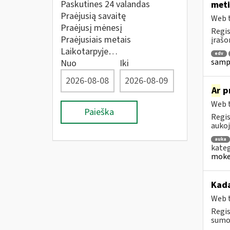
Paskutines 24 valandas
meti
Praėjusią savaitę
Web t
Praėjusį mėnesį
Regis
Praėjusiais metais
įrašo
Laikotarpyje…
edv
sampr
Nuo
Iki
Ar
pr
Web t
Paieška
Regis
aukoj
auka
kateg
mokes
Kad
Web t
Regis
sumok