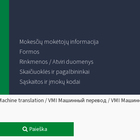
Mokesčių mokėtojų informacija
Formos
Rinkmenos / Atviri duomenys
Skaičiuoklės ir pagalbininkai
Sąskaitos ir įmokų kodai
Machine translation / VMI Машинный перевод / VMI Машин
Paieška