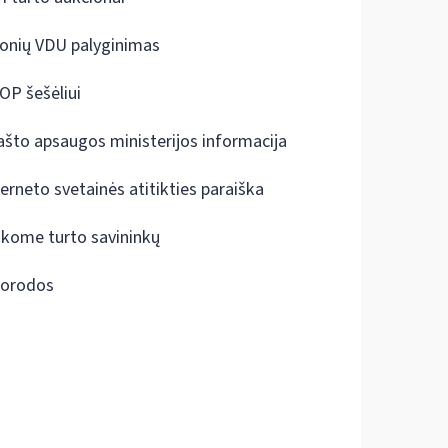
onių VDU palyginimas
OP šešėliui
ašto apsaugos ministerijos informacija
terneto svetainės atitikties paraiška
škome turto savininkų
orodos