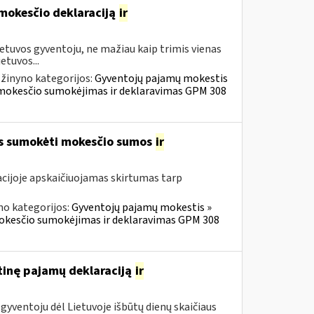
 mokesčio deklaraciją
ir
etuvos gyventoju, ne mažiau kaip trimis vienas
etuvos...
žinyno kategorijos:
Gyventojų pajamų mokestis
ų mokesčio sumokėjimas ir deklaravimas GPM 308
os sumokėti mokesčio sumos
ir
cijoje apskaičiuojamas skirtumas tarp
no kategorijos:
Gyventojų pajamų mokestis »
mokesčio sumokėjimas ir deklaravimas GPM 308
tinę pajamų deklaraciją
ir
gyventoju dėl Lietuvoje išbūtų dienų skaičiaus