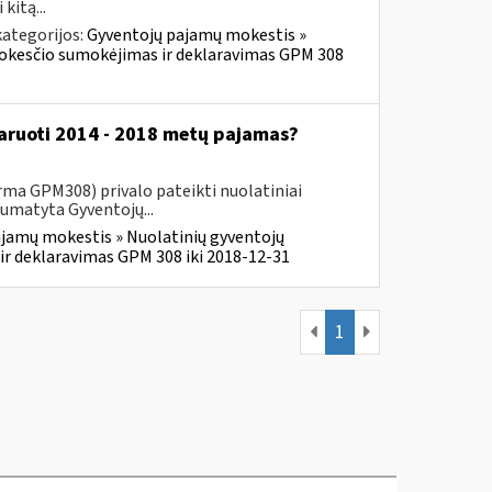
kitą...
ategorijos:
Gyventojų pajamų mokestis »
mokesčio sumokėjimas ir deklaravimas GPM 308
klaruoti 2014 - 2018 metų pajamas?
ma GPM308) privalo pateikti nuolatiniai
numatyta Gyventojų...
jamų mokestis » Nuolatinių gyventojų
r deklaravimas GPM 308 iki 2018-12-31
1