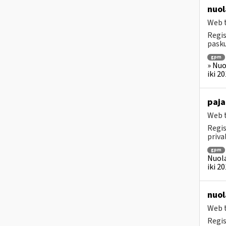
nuol
Web t
Regis
pasku
gpm
» Nuo
iki 2
paja
Web t
Regis
priv
gpm
Nuola
iki 2
nuol
Web t
Regis