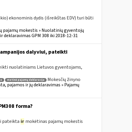
o) ekonominis dydis (išreikštas EDV) turi būti
ų pajamų mokestis » Nuolatinių gyventojų
r deklaravimas GPM 308 iki 2018-12-31
ampanijos dalyviui, pateikti
eikti nuolatiniams Lietuvos gyventojams,
Mokesčių žinyno
as
metinė pajamų deklaracija
a, pajamos ir jų deklaravimas » Pajamų
GPM308 forma?
i pateikta
ir
mokėtinas pajamų mokestis