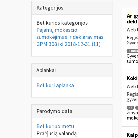
Kategorijos
Ar
gy
dekl
Bet kurios kategorijos
Pajamų mokesčio
Web t
sumokėjimas ir deklaravimas
Regis
Gyven
GPM 308 iki 2018-12-31
(11)
kandi
Gyven
sumok
Aplankai
Koki
Bet kurį aplanką
Web t
Regis
gyven
a1
Parodymo data
žinyn
mokes
Bet kuriuo metu
Praėjusią valandą
Kaip