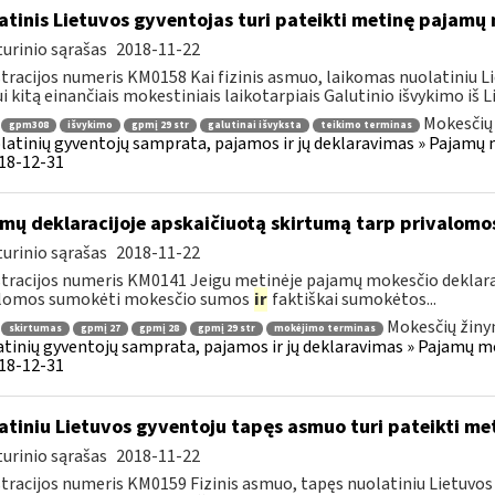
atinis Lietuvos gyventojas turi pateikti metinę pajamų
urinio sąrašas
2018-11-22
tracijos numeris KM0158 Kai fizinis asmuo, laikomas nuolatiniu Li
i kitą einančiais mokestiniais laikotarpiais Galutinio išvykimo iš Li
Mokesčių 
gpm308
išvykimo
gpmį 29 str
galutinai išvyksta
teikimo terminas
latinių gyventojų samprata, pajamos ir jų deklaravimas » Pajam
018-12-31
mų deklaracijoje apskaičiuotą skirtumą tarp privalom
urinio sąrašas
2018-11-22
tracijos numeris KM0141 Jeigu metinėje pajamų mokesčio deklara
alomos sumokėti mokesčio sumos
ir
faktiškai sumokėtos...
Mokesčių žiny
skirtumas
gpmį 27
gpmį 28
gpmį 29 str
mokėjimo terminas
tinių gyventojų samprata, pajamos ir jų deklaravimas » Pajamų 
018-12-31
atiniu Lietuvos gyventoju tapęs asmuo turi pateikti me
urinio sąrašas
2018-11-22
tracijos numeris KM0159 Fizinis asmuo, tapęs nuolatiniu Lietuvos 