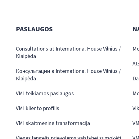
PASLAUGOS
N
Consultations at International House Vilnius /
Mo
Klaipėda
At
Консультации в International House Vilnius /
Klaipėda
Da
VMI teikiamos paslaugos
Mo
VMI kliento profilis
Vi
VMI skaitmeninė transformacija
VM
Vienas langelis prievolėms valstybei sumokėti
VM