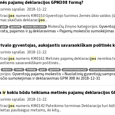
nės pajamų deklaracijos GPM308 formą?
urinio sąrašas
2018-11-22
traci
jos
numeris KM0153 Gyventojo turimos žemės ūkio valdos (ūki
mas skaičiais deklaraci
jos
...
Mokesčių žinyno kategorijos:
Gyventoj
gpm
gpm308
žemės ūkio valda
ata, pajamos ir jų deklaravimas » Pajamų mokesčio sumokėjimas i
ivalo gyventojas, aukojantis savarankiškam politinės k
urinio sąrašas
2018-11-22
traci
jos
numeris KM0161 Metinės pajamų deklaraci
jos
nereikia t
antiems savarankiškam politinės...
dalyvis
fr0001
fr0001p
gpm
gpm308
politinė kampanija
pajamų deklaravim
orijos:
Gyventojų pajamų mokestis » Nuolatinių gyventojų samprat
čio sumokėjimas ir deklaravimas GPM 308 iki 2018-12-31
a
ir
kokiu būdu teikiama metinės pajamų deklaracijos 
urinio sąrašas
2018-11-22
traci
jos
numeris KM0142 Pateikimo terminas Deklaracija turi būt
ėtas pasibaigus metams, iki kitų...