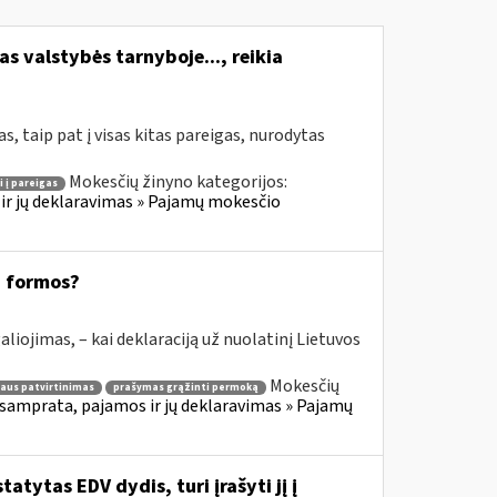
s valstybės tarnyboje..., reikia
, taip pat į visas kitas pareigas, nurodytas
Mokesčių žinyno kategorijos:
i į pareigas
ir jų deklaravimas » Pajamų mokesčio
8 formos?
aliojimas, – kai deklaraciją už nuolatinį Lietuvos
Mokesčių
aus patvirtinimas
prašymas grąžinti permoką
samprata, pajamos ir jų deklaravimas » Pajamų
atytas EDV dydis, turi įrašyti jį į