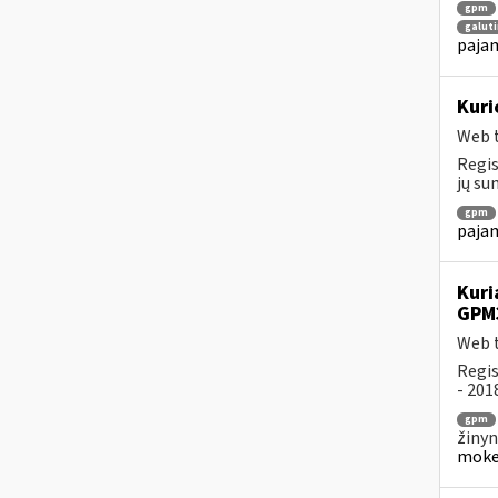
gpm
galuti
pajam
Kuri
Web t
Regis
jų su
gpm
pajam
Kuri
GPM
Web t
Regis
- 201
gpm
žinyn
mokes