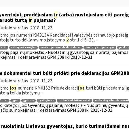
ventojui, pradėjusiam
ir
(arba) nustojusiam eiti pareiga
aruoti turtą
ir
pajamas?
urinio sąrašas
2018-11-22
tracijos numeris KM0134 Kandidatai į valstybės tarnautojo pareigas
tojų turto deklaravimo įstatymo
2
str. 1 d. 6–23,...
datai
valstybės tarnyba
turto ir pajamų deklaravimas
nustoję eiti pareigas
paskirt
tojų pajamų mokestis » Nuolatinių gyventojų samprata, pajamos 
ėjimas ir deklaravimas GPM 308 iki 2018-12-31
e dokumentai turi būti pridėti prie deklaracijos GPM30
urinio sąrašas
2018-11-22
traci
jos
numeris KM0152 Prie deklaraci
jos
turi būti pridedama: įg
toją teikia įstatymų...
fr0781
gpm
gpm308
įgaliojimas
pridedami dokumentai
mokesčių administratori
o kategorijos:
Gyventojų pajamų mokestis » Nuolatinių gyventojų 
čio sumokėjimas ir deklaravimas GPM 308 iki 2018-12-31
 nuolatinis Lietuvos gyventojas, kurio turimai žemei nust