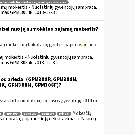
usio nuolatiniu lietuvos gyventoju deklaracija
amų mokestis » Nuolatinių gyventojų samprata,
imas GPM 308 iki 2018-12-31
s bei nuo jų sumokėtas pajamų mokestis?
snį mokestinį laikotarpį gautos pajamos
ir
nuo
ų mokestis » Nuolatinių gyventojų samprata,
imas GPM 308 iki 2018-12-31
ijos priedai (GPM308P, GPM308N,
8K, GPM308M, GPM308F)?
ra skirta nuolatinių Lietuvos gyventojų 2014 m.
Mokesčių
r
gpm308t
gpm308u
gpm308v
priedai
samprata, pajamos ir jų deklaravimas » Pajamų