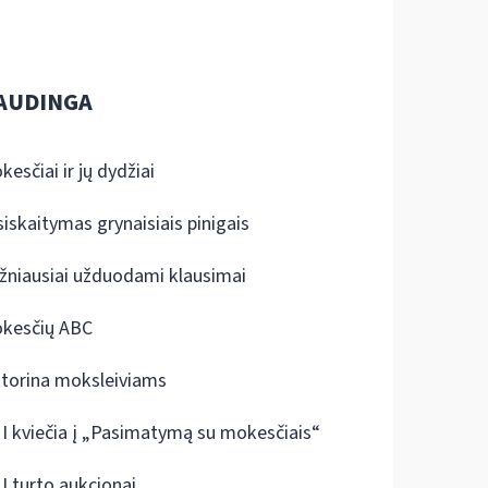
AUDINGA
kesčiai ir jų dydžiai
siskaitymas grynaisiais pinigais
žniausiai užduodami klausimai
kesčių ABC
ktorina moksleiviams
I kviečia į „Pasimatymą su mokesčiais“
I turto aukcionai