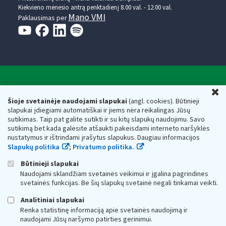
Kiekvieno mėnesio antrą penktadienį 8.00 val. - 12.00 val.
Mano VMI
Paklausimas per
Valstybinė mokesčių inspekcija prie Lietuvos
U
Respublikos finansų ministerijos
Šioje svetainėje naudojami slapukai
(angl. cookies). Būtinieji
slapukai įdiegiami automatiškai ir jiems nėra reikalingas Jūsų
Biudžetinė įstaiga. Juridinio asmens kodas — 188659752,
sutikimas. Taip pat galite sutikti ir su kitų slapukų naudojimu. Savo
adresas: Vasario 16-osios g. 14, 01107 Vilnius, Lietuva, el.paštas:
sutikimą bet kada galėsite atšaukti pakeisdami interneto naršyklės
vmi@vmi.lt
, E. pristatymo dėžutės adresas 188659752
nustatymus ir ištrindami įrašytus slapukus. Daugiau informacijos
Duomenys apie Valstybinę mokesčių inspekciją prie Lietuvos
Slapukų politika
;
Privatumo politika.
Respublikos finansų ministerijos kaupiami ir saugomi Juridinių
asmenų registre
Būtinieji slapukai
Naudojami sklandžiam svetainės veikimui ir įgalina pagrindines
svetainės funkcijas. Be šių slapukų svetainė negali tinkamai veikti.
Analitiniai slapukai
Renka statistinę informaciją apie svetainės naudojimą ir
naudojami Jūsų naršymo patirties gerinimui.