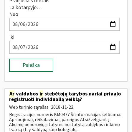
Praėjusiais metais
Laikotarpyje…
Nuo
Iki
Paieška
Ar
valdybos
ir
stebėtojų tarybos nariai privalo
registruoti individualią veiklą?
Web turinio sąrašas
2018-11-22
Registracijos numeris KM0477 Ši informacija skelbiama:
Apribojimai, reikalavimai, pareigos Atsižvelgiant į
Akcinių bendrovių įstatyme nustatytą valdybos rinkimo
tvarką (t. y. valdybą kaip kolegialų...