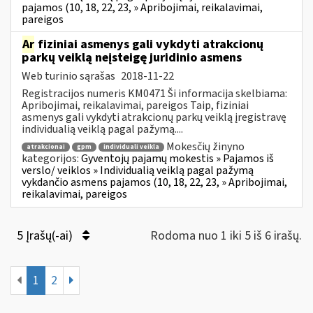
pajamos (10, 18, 22, 23, » Apribojimai, reikalavimai,
pareigos
Ar
fiziniai asmenys gali vykdyti atrakcionų
parkų veiklą neįsteigę juridinio asmens
Web turinio sąrašas
2018-11-22
Registracijos numeris KM0471 Ši informacija skelbiama:
Apribojimai, reikalavimai, pareigos Taip, fiziniai
asmenys gali vykdyti atrakcionų parkų veiklą įregistravę
individualią veiklą pagal pažymą....
Mokesčių žinyno
atrakcionai
gpm
individuali veikla
kategorijos:
Gyventojų pajamų mokestis » Pajamos iš
verslo/ veiklos » Individualią veiklą pagal pažymą
vykdančio asmens pajamos (10, 18, 22, 23, » Apribojimai,
reikalavimai, pareigos
5 Įrašų(-ai)
Rodoma nuo 1 iki 5 iš 6 irašų.
1
2