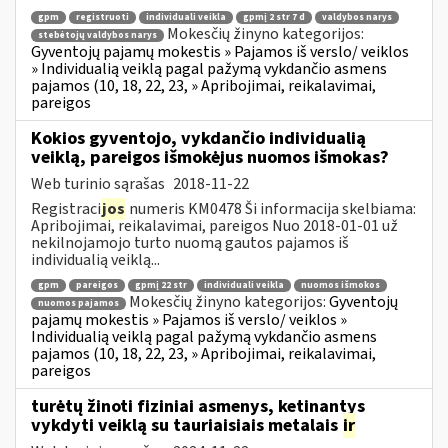
gpm
registruoti
individuali veikla
gpmį 2 str 7 d
valdybos narys
Mokesčių žinyno kategorijos:
stebėtojų valdybos narys
Gyventojų pajamų mokestis » Pajamos iš verslo/ veiklos
» Individualią veiklą pagal pažymą vykdančio asmens
pajamos (10, 18, 22, 23, » Apribojimai, reikalavimai,
pareigos
Kokios gyventojo, vykdančio individualią
veiklą, pareigos išmokėjus nuomos išmokas?
Web turinio sąrašas
2018-11-22
Registraci
jos
numeris KM0478 Ši informacija skelbiama:
Apribojimai, reikalavimai, pareigos Nuo 2018-01-01 už
nekilnojamojo turto nuomą gautos pajamos iš
individualią veiklą...
gpm
pareigos
gpmį 22 str
individuali veikla
nuomos išmokos
Mokesčių žinyno kategorijos:
Gyventojų
nuomos pajamos
pajamų mokestis » Pajamos iš verslo/ veiklos »
Individualią veiklą pagal pažymą vykdančio asmens
pajamos (10, 18, 22, 23, » Apribojimai, reikalavimai,
pareigos
turėtų žinoti fiziniai asmenys, ketinantys
vykdyti veiklą su tauriaisiais metalais
ir