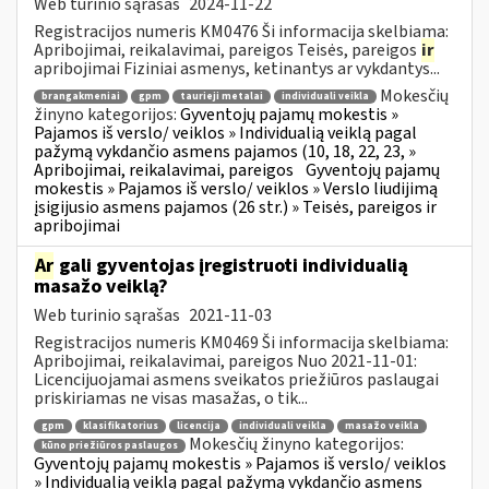
Web turinio sąrašas
2024-11-22
Registracijos numeris KM0476 Ši informacija skelbiama:
Apribojimai, reikalavimai, pareigos Teisės, pareigos
ir
apribojimai Fiziniai asmenys, ketinantys ar vykdantys...
Mokesčių
brangakmeniai
gpm
taurieji metalai
individuali veikla
žinyno kategorijos:
Gyventojų pajamų mokestis »
Pajamos iš verslo/ veiklos » Individualią veiklą pagal
pažymą vykdančio asmens pajamos (10, 18, 22, 23, »
Apribojimai, reikalavimai, pareigos
Gyventojų pajamų
mokestis » Pajamos iš verslo/ veiklos » Verslo liudijimą
įsigijusio asmens pajamos (26 str.) » Teisės, pareigos ir
apribojimai
Ar
gali gyventojas įregistruoti individualią
masažo veiklą?
Web turinio sąrašas
2021-11-03
Registracijos numeris KM0469 Ši informacija skelbiama:
Apribojimai, reikalavimai, pareigos Nuo 2021-11-01:
Licencijuojamai asmens sveikatos priežiūros paslaugai
priskiriamas ne visas masažas, o tik...
gpm
klasifikatorius
licencija
individuali veikla
masažo veikla
Mokesčių žinyno kategorijos:
kūno priežiūros paslaugos
Gyventojų pajamų mokestis » Pajamos iš verslo/ veiklos
» Individualią veiklą pagal pažymą vykdančio asmens