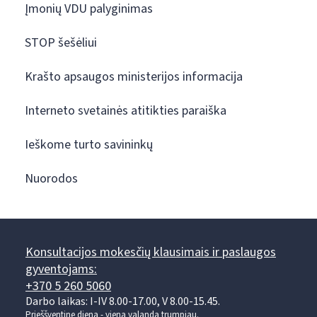
Įmonių VDU palyginimas
STOP šešėliui
Krašto apsaugos ministerijos informacija
Interneto svetainės atitikties paraiška
Ieškome turto savininkų
Nuorodos
Konsultacijos mokesčių klausimais ir paslaugos
gyventojams:
+370 5 260 5060
Darbo laikas: I-IV 8.00-17.00, V 8.00-15.45.
Prieššventinę dieną - viena valanda trumpiau.