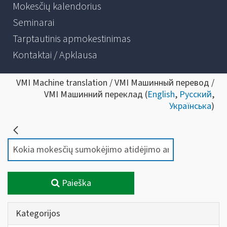
Mokesčių kalendorius
Seminarai
Tarptautinis apmokestinimas
Kontaktai / Apklausa
VMI Machine translation / VMI Машинный перевод /
VMI Машинний переклад (
English
,
Русский
,
Українська
)
Paieška
Kategorijos