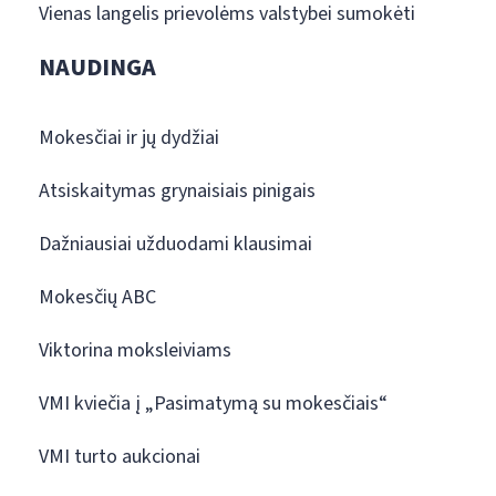
Vienas langelis prievolėms valstybei sumokėti
NAUDINGA
Mokesčiai ir jų dydžiai
Atsiskaitymas grynaisiais pinigais
Dažniausiai užduodami klausimai
Mokesčių ABC
Viktorina moksleiviams
VMI kviečia į „Pasimatymą su mokesčiais“
VMI turto aukcionai