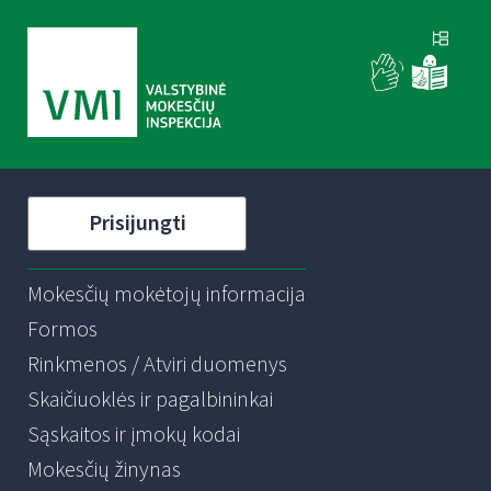
Prisijungti
Mokesčių mokėtojų informacija
Formos
Rinkmenos / Atviri duomenys
Skaičiuoklės ir pagalbininkai
Sąskaitos ir įmokų kodai
Mokesčių žinynas