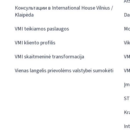
At
Консультации в International House Vilnius /
Klaipėda
Da
VMI teikiamos paslaugos
Mo
VMI kliento profilis
Vi
VMI skaitmeninė transformacija
VM
Vienas langelis prievolėms valstybei sumokėti
VM
Įm
ST
Kr
In