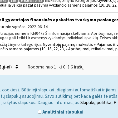
Mokesčių žinyno kategorijos:
Gyventojų p
ionai
gpm
individuali veikla
idualią veiklą pagal pažymą vykdančio asmens pajamos (10, 18, 22, 
li gyventojas finansinės apskaitos tvarkymo paslaugas 
urinio sąrašas
2022-06-14
tracijos numeris KM0473 Ši informacija skelbiama: Apribojimai, re
ugas gali teikti ir asmenys vykdantys individualią veiklą. Teises akt
čių žinyno kategorijos:
Gyventojų pajamų mokestis » Pajamos iš ve
nčio asmens pajamos (10, 18, 22, 23, » Apribojimai, reikalavimai, 
šų(-ai)
Rodoma nuo 1 iki 6 iš 6 irašų.
. cookies). Būtinieji slapukai įdiegiami automatiškai ir jiems
u kitų slapukų naudojimu. Savo sutikimą bet kada galėsite atš
i įrašytus slapukus. Daugiau informacijos
Slapukų politika
;
Pr
Analitiniai slapukai