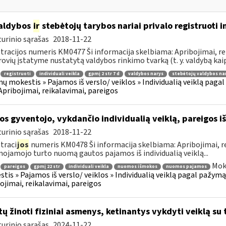
aldybos
ir
stebėtojų tarybos nariai privalo registruoti i
urinio sąrašas
2018-11-22
tracijos numeris KM0477 Ši informacija skelbiama: Apribojimai, rei
ovių įstatyme nustatytą valdybos rinkimo tvarką (t. y. valdybą kaip 
registruoti
individuali veikla
gpmį 2 str 7 d
valdybos narys
stebėtojų valdybos na
ų mokestis » Pajamos iš verslo/ veiklos » Individualią veiklą pag
 Apribojimai, reikalavimai, pareigos
os gyventojo, vykdančio individualią veiklą, pareigos
urinio sąrašas
2018-11-22
traci
jos
numeris KM0478 Ši informacija skelbiama: Apribojimai, r
nojamojo turto nuomą gautos pajamos iš individualią veiklą...
Mok
pareigos
gpmį 22 str
individuali veikla
nuomos išmokos
nuomos pajamos
tis » Pajamos iš verslo/ veiklos » Individualią veiklą pagal pažymą
ojimai, reikalavimai, pareigos
tų žinoti fiziniai asmenys, ketinantys vykdyti veiklą su 
urinio sąrašas
2024-11-22