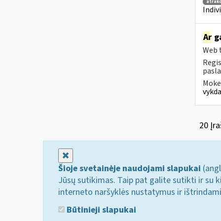
atrakc
Indiv
Ar
ga
Web t
Regis
pasla
Mokes
vykda
20 Įra
Uždaryti
Šioje svetainėje naudojami slapukai
(angl
Jūsų sutikimas. Taip pat galite sutikti ir s
interneto naršyklės nustatymus ir ištrindam
Būtinieji slapukai