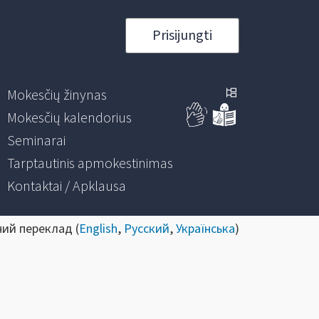
Prisijungti
Mokesčių žinynas
Mokesčių kalendorius
Seminarai
Tarptautinis apmokestinimas
Kontaktai / Apklausa
ний переклад (
English
,
Русский
,
Українська
)