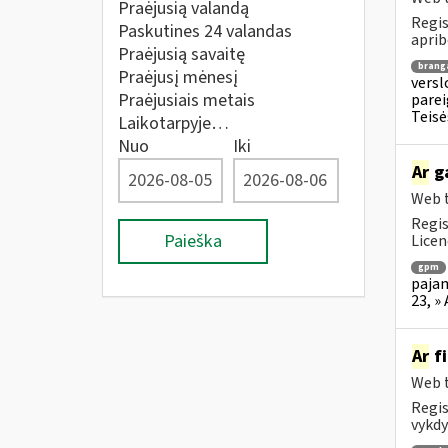
Praėjusią valandą
Regis
Paskutines 24 valandas
aprib
Praėjusią savaitę
brang
Praėjusį mėnesį
versl
Praėjusiais metais
parei
Teisė
Laikotarpyje…
Nuo
Iki
Ar
ga
Web t
Regis
Paieška
Licen
gpm
pajam
23, »
Ar
fi
Web t
Regis
vykdy