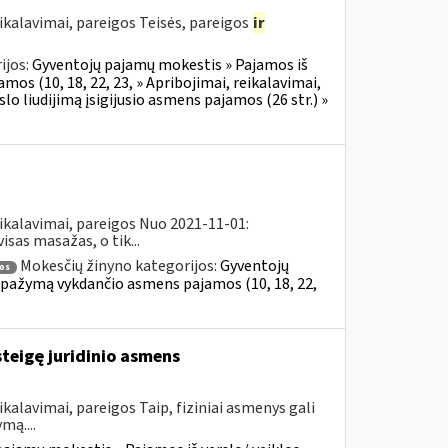
ikalavimai, pareigos Teisės, pareigos
ir
ijos:
Gyventojų pajamų mokestis » Pajamos iš
mos (10, 18, 22, 23, » Apribojimai, reikalavimai,
o liudijimą įsigijusio asmens pajamos (26 str.) »
ikalavimai, pareigos Nuo 2021-11-01:
sas masažas, o tik...
Mokesčių žinyno kategorijos:
Gyventojų
os
al pažymą vykdančio asmens pajamos (10, 18, 22,
steigę juridinio asmens
kalavimai, pareigos Taip, fiziniai asmenys gali
mą....