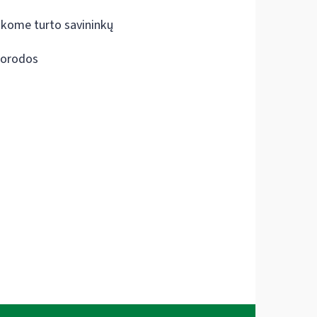
škome turto savininkų
orodos