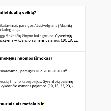
ndividualią veiklą?
kalavimai, pareigos Atsižvelgiant į Akcinių
kolegialų...
Mokesčių žinyno kategorijos:
Gyventojų
rys
al pažymą vykdančio asmens pajamos (10, 18, 22,
 išmokėjus nuomos išmokas?
eikalavimai, pareigos Nuo 2018-01-01 už
esčių žinyno kategorijos:
Gyventojų pajamų
 vykdančio asmens pajamos (10, 18, 22, 23, »
tauriaisiais metalais
ir