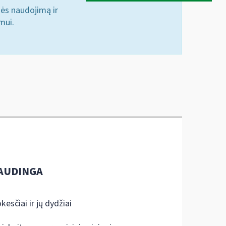
nės naudojimą ir
mui.
AUDINGA
kesčiai ir jų dydžiai