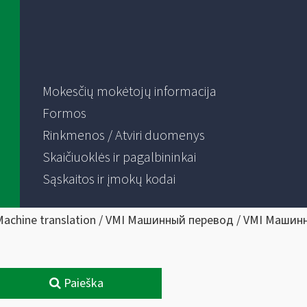
Mokesčių mokėtojų informacija
Formos
Rinkmenos / Atviri duomenys
Skaičiuoklės ir pagalbininkai
Sąskaitos ir įmokų kodai
Machine translation / VMI Машинный перевод / VMI Машин
Paieška