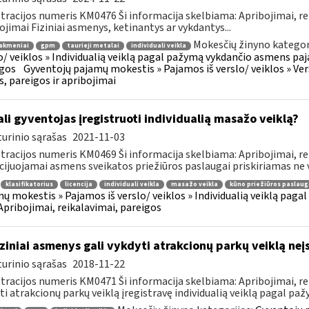
tracijos numeris KM0476 Ši informacija skelbiama: Apribojimai, re
ojimai Fiziniai asmenys, ketinantys ar vykdantys...
Mokesčių žinyno kategor
akmeniai
gpm
taurieji metalai
individuali veikla
o/ veiklos » Individualią veiklą pagal pažymą vykdančio asmens paja
gos
Gyventojų pajamų mokestis » Pajamos iš verslo/ veiklos » Versl
s, pareigos ir apribojimai
li gyventojas įregistruoti individualią masažo veiklą?
urinio sąrašas
2021-11-03
tracijos numeris KM0469 Ši informacija skelbiama: Apribojimai, re
cijuojamai asmens sveikatos priežiūros paslaugai priskiriamas ne vi
klasifikatorius
licencija
individuali veikla
masažo veikla
kūno priežiūros paslaug
ų mokestis » Pajamos iš verslo/ veiklos » Individualią veiklą pag
 Apribojimai, reikalavimai, pareigos
ziniai asmenys gali vykdyti atrakcionų parkų veiklą neį
urinio sąrašas
2018-11-22
tracijos numeris KM0471 Ši informacija skelbiama: Apribojimai, rei
ti atrakcionų parkų veiklą įregistravę individualią veiklą pagal pažy