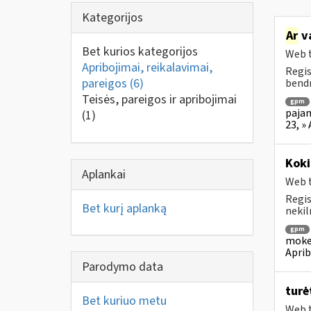
Kategorijos
Ar
v
Bet kurios kategorijos
Web t
Apribojimai, reikalavimai,
Regis
pareigos
(6)
bendr
Teisės, pareigos ir apribojimai
gpm
pajam
(1)
23, »
Koki
Aplankai
Web t
Regis
Bet kurį aplanką
nekil
gpm
mokes
Aprib
Parodymo data
turė
Bet kuriuo metu
Web t