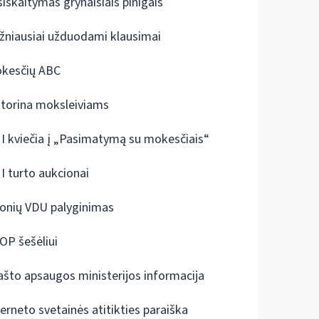
siskaitymas grynaisiais pinigais
žniausiai užduodami klausimai
kesčių ABC
ktorina moksleiviams
I kviečia į „Pasimatymą su mokesčiais“
I turto aukcionai
onių VDU palyginimas
OP šešėliui
ašto apsaugos ministerijos informacija
terneto svetainės atitikties paraiška