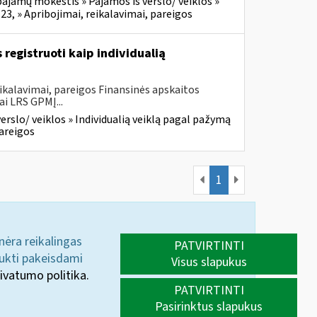
ajamų mokestis » Pajamos iš verslo/ veiklos »
23, » Apribojimai, reikalavimai, pareigos
registruoti kaip individualią
ikalavimai, pareigos Finansinės apskaitos
ai LRS GPMĮ...
rslo/ veiklos » Individualią veiklą pagal pažymą
pareigos
1
 nėra reikalingas
PATVIRTINTI
aukti pakeisdami
Visus slapukus
ivatumo politika.
PATVIRTINTI
Pasirinktus slapukus