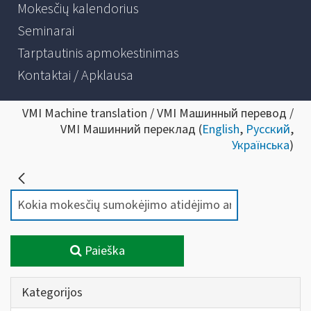
Mokesčių kalendorius
Seminarai
Tarptautinis apmokestinimas
Kontaktai / Apklausa
VMI Machine translation / VMI Машинный перевод /
VMI Машинний переклад (
English
,
Русский
,
Українська
)
Paieška
Kategorijos