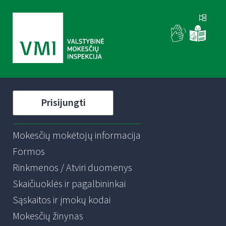
Prisijungti
Mokesčių mokėtojų informacija
Formos
Rinkmenos / Atviri duomenys
Skaičiuoklės ir pagalbininkai
Sąskaitos ir įmokų kodai
Mokesčių žinynas