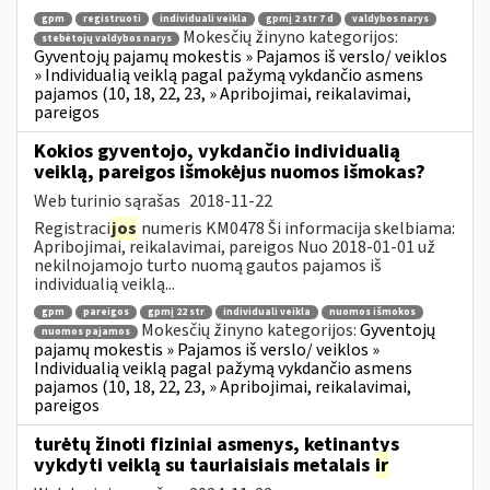
gpm
registruoti
individuali veikla
gpmį 2 str 7 d
valdybos narys
Mokesčių žinyno kategorijos:
stebėtojų valdybos narys
Gyventojų pajamų mokestis » Pajamos iš verslo/ veiklos
» Individualią veiklą pagal pažymą vykdančio asmens
pajamos (10, 18, 22, 23, » Apribojimai, reikalavimai,
pareigos
Kokios gyventojo, vykdančio individualią
veiklą, pareigos išmokėjus nuomos išmokas?
Web turinio sąrašas
2018-11-22
Registraci
jos
numeris KM0478 Ši informacija skelbiama:
Apribojimai, reikalavimai, pareigos Nuo 2018-01-01 už
nekilnojamojo turto nuomą gautos pajamos iš
individualią veiklą...
gpm
pareigos
gpmį 22 str
individuali veikla
nuomos išmokos
Mokesčių žinyno kategorijos:
Gyventojų
nuomos pajamos
pajamų mokestis » Pajamos iš verslo/ veiklos »
Individualią veiklą pagal pažymą vykdančio asmens
pajamos (10, 18, 22, 23, » Apribojimai, reikalavimai,
pareigos
turėtų žinoti fiziniai asmenys, ketinantys
vykdyti veiklą su tauriaisiais metalais
ir