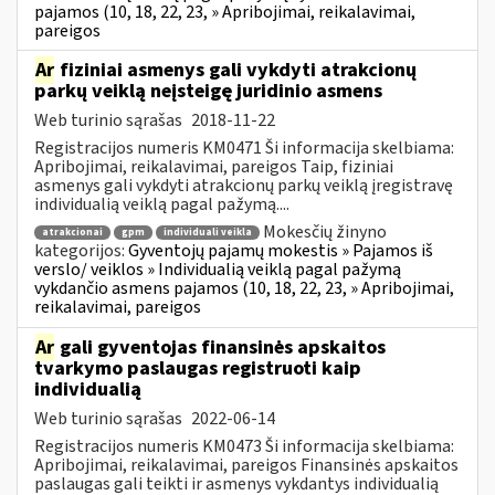
pajamos (10, 18, 22, 23, » Apribojimai, reikalavimai,
pareigos
Ar
fiziniai asmenys gali vykdyti atrakcionų
parkų veiklą neįsteigę juridinio asmens
Web turinio sąrašas
2018-11-22
Registracijos numeris KM0471 Ši informacija skelbiama:
Apribojimai, reikalavimai, pareigos Taip, fiziniai
asmenys gali vykdyti atrakcionų parkų veiklą įregistravę
individualią veiklą pagal pažymą....
Mokesčių žinyno
atrakcionai
gpm
individuali veikla
kategorijos:
Gyventojų pajamų mokestis » Pajamos iš
verslo/ veiklos » Individualią veiklą pagal pažymą
vykdančio asmens pajamos (10, 18, 22, 23, » Apribojimai,
reikalavimai, pareigos
Ar
gali gyventojas finansinės apskaitos
tvarkymo paslaugas registruoti kaip
individualią
Web turinio sąrašas
2022-06-14
Registracijos numeris KM0473 Ši informacija skelbiama:
Apribojimai, reikalavimai, pareigos Finansinės apskaitos
paslaugas gali teikti ir asmenys vykdantys individualią