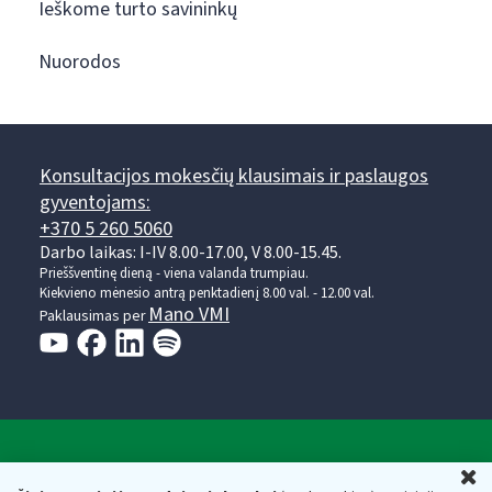
Ieškome turto savininkų
Nuorodos
Konsultacijos mokesčių klausimais ir paslaugos
gyventojams:
+370 5 260 5060
Darbo laikas: I-IV 8.00-17.00, V 8.00-15.45.
Prieššventinę dieną - viena valanda trumpiau.
Kiekvieno mėnesio antrą penktadienį 8.00 val. - 12.00 val.
Mano VMI
Paklausimas per
Valstybinė mokesčių inspekcija prie Lietuvos
U