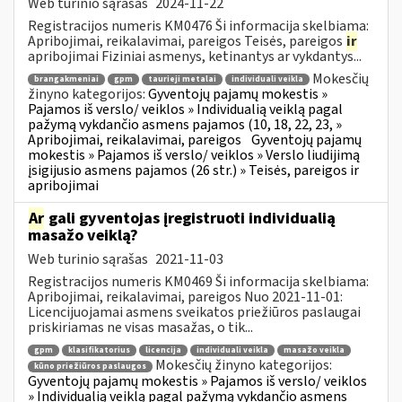
Web turinio sąrašas
2024-11-22
Registracijos numeris KM0476 Ši informacija skelbiama:
Apribojimai, reikalavimai, pareigos Teisės, pareigos
ir
apribojimai Fiziniai asmenys, ketinantys ar vykdantys...
Mokesčių
brangakmeniai
gpm
taurieji metalai
individuali veikla
žinyno kategorijos:
Gyventojų pajamų mokestis »
Pajamos iš verslo/ veiklos » Individualią veiklą pagal
pažymą vykdančio asmens pajamos (10, 18, 22, 23, »
Apribojimai, reikalavimai, pareigos
Gyventojų pajamų
mokestis » Pajamos iš verslo/ veiklos » Verslo liudijimą
įsigijusio asmens pajamos (26 str.) » Teisės, pareigos ir
apribojimai
Ar
gali gyventojas įregistruoti individualią
masažo veiklą?
Web turinio sąrašas
2021-11-03
Registracijos numeris KM0469 Ši informacija skelbiama:
Apribojimai, reikalavimai, pareigos Nuo 2021-11-01:
Licencijuojamai asmens sveikatos priežiūros paslaugai
priskiriamas ne visas masažas, o tik...
gpm
klasifikatorius
licencija
individuali veikla
masažo veikla
Mokesčių žinyno kategorijos:
kūno priežiūros paslaugos
Gyventojų pajamų mokestis » Pajamos iš verslo/ veiklos
» Individualią veiklą pagal pažymą vykdančio asmens