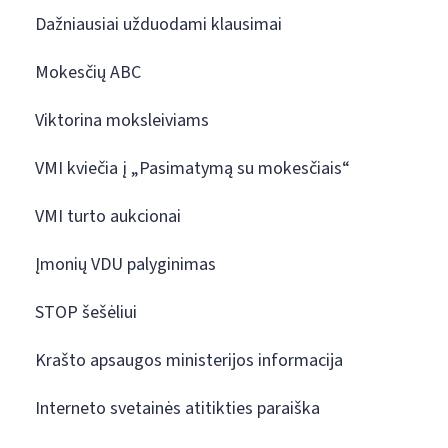
Dažniausiai užduodami klausimai
Mokesčių ABC
Viktorina moksleiviams
VMI kviečia į „Pasimatymą su mokesčiais“
VMI turto aukcionai
Įmonių VDU palyginimas
STOP šešėliui
Krašto apsaugos ministerijos informacija
Interneto svetainės atitikties paraiška