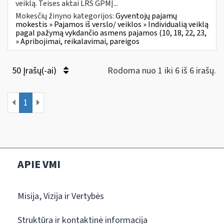
veiklą. Teises aktai LRS GPMĮ...
Mokesčių žinyno kategorijos:
Gyventojų pajamų
mokestis » Pajamos iš verslo/ veiklos » Individualią veiklą
pagal pažymą vykdančio asmens pajamos (10, 18, 22, 23,
» Apribojimai, reikalavimai, pareigos
50 Įrašų(-ai)
Rodoma nuo 1 iki 6 iš 6 irašų.
1
APIE VMI
Misija, Vizija ir Vertybės
Struktūra ir kontaktinė informacija