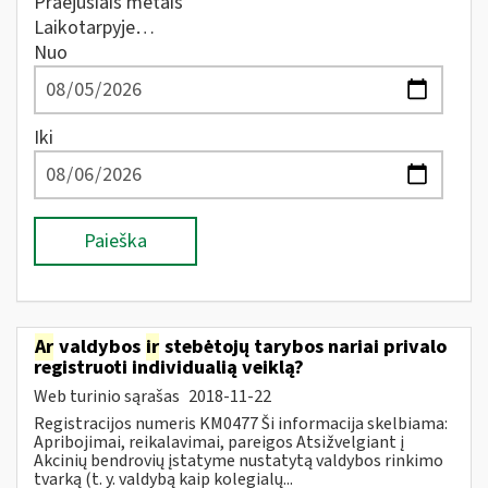
Praėjusiais metais
Laikotarpyje…
Nuo
Iki
Paieška
Ar
valdybos
ir
stebėtojų tarybos nariai privalo
registruoti individualią veiklą?
Web turinio sąrašas
2018-11-22
Registracijos numeris KM0477 Ši informacija skelbiama:
Apribojimai, reikalavimai, pareigos Atsižvelgiant į
Akcinių bendrovių įstatyme nustatytą valdybos rinkimo
tvarką (t. y. valdybą kaip kolegialų...