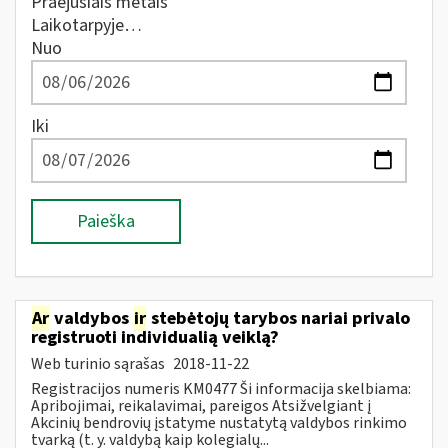
Praėjusiais metais
Laikotarpyje…
Nuo
Iki
Paieška
Ar
valdybos
ir
stebėtojų tarybos nariai privalo
registruoti individualią veiklą?
Web turinio sąrašas
2018-11-22
Registracijos numeris KM0477 Ši informacija skelbiama:
Apribojimai, reikalavimai, pareigos Atsižvelgiant į
Akcinių bendrovių įstatyme nustatytą valdybos rinkimo
tvarką (t. y. valdybą kaip kolegialų...