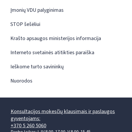
Įmonių VDU palyginimas
STOP šešėliui
Krašto apsaugos ministerijos informacija
Interneto svetainės atitikties paraiška
Ieškome turto savininkų
Nuorodos
Konsultacijos mokesčių klausimais ir paslaugos
gyventojams:
+370 5 260 5060