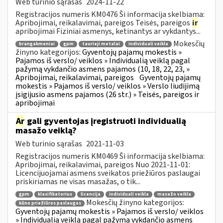
Web turinio sąrašas
2024-11-22
Registracijos numeris KM0476 Ši informacija skelbiama:
Apribojimai, reikalavimai, pareigos Teisės, pareigos
ir
apribojimai Fiziniai asmenys, ketinantys ar vykdantys...
Mokesčių
brangakmeniai
gpm
taurieji metalai
individuali veikla
žinyno kategorijos:
Gyventojų pajamų mokestis »
Pajamos iš verslo/ veiklos » Individualią veiklą pagal
pažymą vykdančio asmens pajamos (10, 18, 22, 23, »
Apribojimai, reikalavimai, pareigos
Gyventojų pajamų
mokestis » Pajamos iš verslo/ veiklos » Verslo liudijimą
įsigijusio asmens pajamos (26 str.) » Teisės, pareigos ir
apribojimai
Ar
gali gyventojas įregistruoti individualią
masažo veiklą?
Web turinio sąrašas
2021-11-03
Registracijos numeris KM0469 Ši informacija skelbiama:
Apribojimai, reikalavimai, pareigos Nuo 2021-11-01:
Licencijuojamai asmens sveikatos priežiūros paslaugai
priskiriamas ne visas masažas, o tik...
gpm
klasifikatorius
licencija
individuali veikla
masažo veikla
Mokesčių žinyno kategorijos:
kūno priežiūros paslaugos
Gyventojų pajamų mokestis » Pajamos iš verslo/ veiklos
» Individualią veiklą pagal pažymą vykdančio asmens