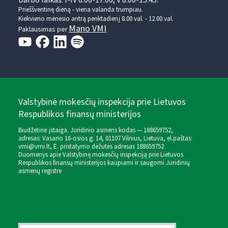
Darbo laikas: I-IV 8.00-17.00, V 8.00-15.45.
Prieššventinę dieną - viena valanda trumpiau.
Kiekvieno mėnesio antrą penktadienį 8.00 val. - 12.00 val.
Mano VMI
Paklausimas per
Valstybinė mokesčių inspekcija prie Lietuvos
Respublikos finansų ministerijos
Biudžetinė įstaiga. Juridinio asmens kodas — 188659752,
adresas: Vasario 16-osios g. 14, 01107 Vilnius, Lietuva, el.paštas:
vmi@vmi.lt
, E. pristatymo dėžutės adresas 188659752
Duomenys apie Valstybinę mokesčių inspekciją prie Lietuvos
Respublikos finansų ministerijos kaupiami ir saugomi Juridinių
asmenų registre