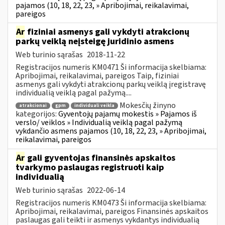
pajamos (10, 18, 22, 23, » Apribojimai, reikalavimai,
pareigos
Ar
fiziniai asmenys gali vykdyti atrakcionų
parkų veiklą neįsteigę juridinio asmens
Web turinio sąrašas
2018-11-22
Registracijos numeris KM0471 Ši informacija skelbiama:
Apribojimai, reikalavimai, pareigos Taip, fiziniai
asmenys gali vykdyti atrakcionų parkų veiklą įregistravę
individualią veiklą pagal pažymą....
Mokesčių žinyno
atrakcionai
gpm
individuali veikla
kategorijos:
Gyventojų pajamų mokestis » Pajamos iš
verslo/ veiklos » Individualią veiklą pagal pažymą
vykdančio asmens pajamos (10, 18, 22, 23, » Apribojimai,
reikalavimai, pareigos
Ar
gali gyventojas finansinės apskaitos
tvarkymo paslaugas registruoti kaip
individualią
Web turinio sąrašas
2022-06-14
Registracijos numeris KM0473 Ši informacija skelbiama:
Apribojimai, reikalavimai, pareigos Finansinės apskaitos
paslaugas gali teikti ir asmenys vykdantys individualią