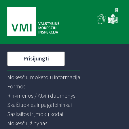
Prisijungti
Mokesčių mokėtojų informacija
Formos
Rinkmenos / Atviri duomenys
Skaičiuoklės ir pagalbininkai
Sąskaitos ir įmokų kodai
Mokesčių žinynas