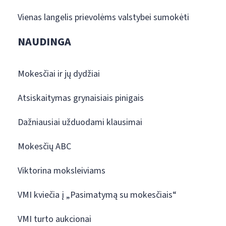
Vienas langelis prievolėms valstybei sumokėti
NAUDINGA
Mokesčiai ir jų dydžiai
Atsiskaitymas grynaisiais pinigais
Dažniausiai užduodami klausimai
Mokesčių ABC
Viktorina moksleiviams
VMI kviečia į „Pasimatymą su mokesčiais“
VMI turto aukcionai