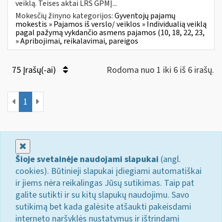
veiklą. Teises aktai LRS GPMĮ...
Mokesčių žinyno kategorijos:
Gyventojų pajamų
mokestis » Pajamos iš verslo/ veiklos » Individualią veiklą
pagal pažymą vykdančio asmens pajamos (10, 18, 22, 23,
» Apribojimai, reikalavimai, pareigos
75 Įrašų(-ai)
Rodoma nuo 1 iki 6 iš 6 irašų.
1
Uždaryti
Šioje svetainėje naudojami slapukai
(angl.
cookies). Būtinieji slapukai įdiegiami automatiškai
ir jiems nėra reikalingas Jūsų sutikimas. Taip pat
galite sutikti ir su kitų slapukų naudojimu. Savo
sutikimą bet kada galėsite atšaukti pakeisdami
interneto naršyklės nustatymus ir ištrindami