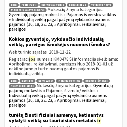
gpm
registruoti
individuali veikla
gpmį 2 str 7 d
valdybos narys
Mokesčių žinyno kategorijos:
stebėtojų valdybos narys
Gyventojų pajamų mokestis » Pajamos iš verslo/ veiklos
» Individualią veiklą pagal pažymą vykdančio asmens
pajamos (10, 18, 22, 23, » Apribojimai, reikalavimai,
pareigos
Kokios gyventojo, vykdančio individualią
veiklą, pareigos išmokėjus nuomos išmokas?
Web turinio sąrašas
2018-11-22
Registraci
jos
numeris KM0478 Ši informacija skelbiama:
Apribojimai, reikalavimai, pareigos Nuo 2018-01-01 už
nekilnojamojo turto nuomą gautos pajamos iš
individualią veiklą...
gpm
pareigos
gpmį 22 str
individuali veikla
nuomos išmokos
Mokesčių žinyno kategorijos:
Gyventojų
nuomos pajamos
pajamų mokestis » Pajamos iš verslo/ veiklos »
Individualią veiklą pagal pažymą vykdančio asmens
pajamos (10, 18, 22, 23, » Apribojimai, reikalavimai,
pareigos
turėtų žinoti fiziniai asmenys, ketinantys
vykdyti veiklą su tauriaisiais metalais
ir