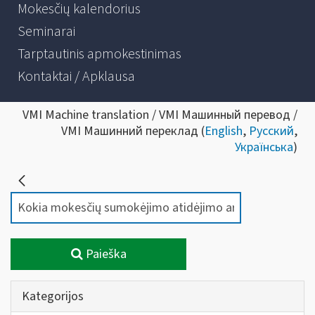
Mokesčių kalendorius
Seminarai
Tarptautinis apmokestinimas
Kontaktai / Apklausa
VMI Machine translation / VMI Машинный перевод /
VMI Машинний переклад (
English
,
Русский
,
Українська
)
Paieška
Kategorijos