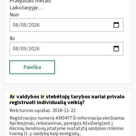
Praėjusiais metais
Laikotarpyje…
Nuo
Iki
Paieška
Ar
valdybos
ir
stebėtojų tarybos nariai privalo
registruoti individualią veiklą?
Web turinio sąrašas
2018-11-22
Registracijos numeris KM0477 Ši informacija skelbiama:
Apribojimai, reikalavimai, pareigos Atsižvelgiant į
Akcinių bendrovių įstatyme nustatytą valdybos rinkimo
tvarką (t. y. valdybą kaip kolegialų...