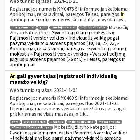
Web turinio sąrašas
2024-11-22
Registracijos numeris KM0476 Ši informacija skelbiama:
Apribojimai, reikalavimai, pareigos Teisės, pareigos
ir
apribojimai Fiziniai asmenys, ketinantys ar vykdantys...
Mokesčių
brangakmeniai
gpm
taurieji metalai
individuali veikla
žinyno kategorijos:
Gyventojų pajamų mokestis »
Pajamos iš verslo/ veiklos » Individualią veiklą pagal
pažymą vykdančio asmens pajamos (10, 18, 22, 23, »
Apribojimai, reikalavimai, pareigos
Gyventojų pajamų
mokestis » Pajamos iš verslo/ veiklos » Verslo liudijimą
įsigijusio asmens pajamos (26 str.) » Teisės, pareigos ir
apribojimai
Ar
gali gyventojas įregistruoti individualią
masažo veiklą?
Web turinio sąrašas
2021-11-03
Registracijos numeris KM0469 Ši informacija skelbiama:
Apribojimai, reikalavimai, pareigos Nuo 2021-11-01:
Licencijuojamai asmens sveikatos priežiūros paslaugai
priskiriamas ne visas masažas, o tik...
gpm
klasifikatorius
licencija
individuali veikla
masažo veikla
Mokesčių žinyno kategorijos:
kūno priežiūros paslaugos
Gyventojų pajamų mokestis » Pajamos iš verslo/ veiklos
» Individualią veiklą pagal pažymą vykdančio asmens