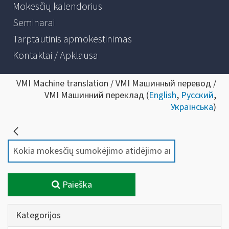
Mokesčių kalendorius
Seminarai
Tarptautinis apmokestinimas
Kontaktai / Apklausa
VMI Machine translation / VMI Машинный перевод /
VMI Машинний переклад (
English
,
Русский
,
Українська
)
Paieška
Kategorijos