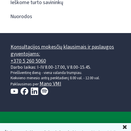
Ieškome turto savininkų
Nuorodos
Konsultacijos mokesčių klausimais ir paslaugos
gyventojams:
+370 5 260 5060
Darbo laikas: I-IV 8.00-17.00, V 8.00-15.45.
Prieššventinę dieną - viena valanda trumpiau.
Kiekvieno mėnesio antrą penktadienį 8.00 val. - 12.00 val.
Mano VMI
Paklausimas per
Valstybinė mokesčių inspekcija prie Lietuvos
U