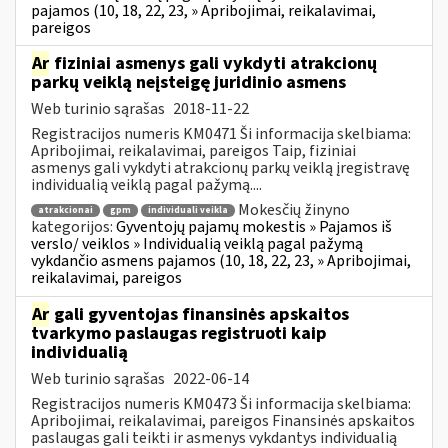
pajamos (10, 18, 22, 23, » Apribojimai, reikalavimai,
pareigos
Ar
fiziniai asmenys gali vykdyti atrakcionų
parkų veiklą neįsteigę juridinio asmens
Web turinio sąrašas
2018-11-22
Registracijos numeris KM0471 Ši informacija skelbiama:
Apribojimai, reikalavimai, pareigos Taip, fiziniai
asmenys gali vykdyti atrakcionų parkų veiklą įregistravę
individualią veiklą pagal pažymą....
Mokesčių žinyno
atrakcionai
gpm
individuali veikla
kategorijos:
Gyventojų pajamų mokestis » Pajamos iš
verslo/ veiklos » Individualią veiklą pagal pažymą
vykdančio asmens pajamos (10, 18, 22, 23, » Apribojimai,
reikalavimai, pareigos
Ar
gali gyventojas finansinės apskaitos
tvarkymo paslaugas registruoti kaip
individualią
Web turinio sąrašas
2022-06-14
Registracijos numeris KM0473 Ši informacija skelbiama:
Apribojimai, reikalavimai, pareigos Finansinės apskaitos
paslaugas gali teikti ir asmenys vykdantys individualią