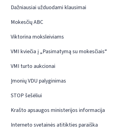
Dažniausiai užduodami klausimai
Mokesčių ABC
Viktorina moksleiviams
VMI kviečia į „Pasimatymą su mokesčiais“
VMI turto aukcionai
Įmonių VDU palyginimas
STOP šešėliui
Krašto apsaugos ministerijos informacija
Interneto svetainės atitikties paraiška