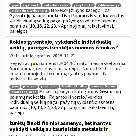
gpm
registruoti
individuali veikla
gpmį 2 str 7 d
valdybos narys
Mokesčių žinyno kategorijos:
stebėtojų valdybos narys
Gyventojų pajamų mokestis » Pajamos iš verslo/ veiklos
» Individualią veiklą pagal pažymą vykdančio asmens
pajamos (10, 18, 22, 23, » Apribojimai, reikalavimai,
pareigos
Kokios gyventojo, vykdančio individualią
veiklą, pareigos išmokėjus nuomos išmokas?
Web turinio sąrašas
2018-11-22
Registraci
jos
numeris KM0478 Ši informacija skelbiama:
Apribojimai, reikalavimai, pareigos Nuo 2018-01-01 už
nekilnojamojo turto nuomą gautos pajamos iš
individualią veiklą...
gpm
pareigos
gpmį 22 str
individuali veikla
nuomos išmokos
Mokesčių žinyno kategorijos:
Gyventojų
nuomos pajamos
pajamų mokestis » Pajamos iš verslo/ veiklos »
Individualią veiklą pagal pažymą vykdančio asmens
pajamos (10, 18, 22, 23, » Apribojimai, reikalavimai,
pareigos
turėtų žinoti fiziniai asmenys, ketinantys
vykdyti veiklą su tauriaisiais metalais
ir