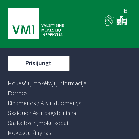
Prisijungti
Mokesčių mokėtojų informacija
Formos
Rinkmenos / Atviri duomenys
Skaičiuoklės ir pagalbininkai
Sąskaitos ir įmokų kodai
Mokesčių žinynas