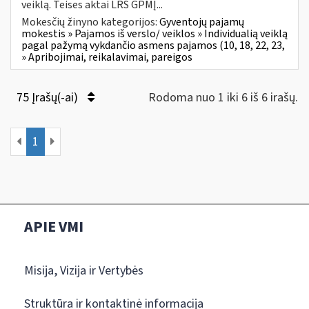
veiklą. Teises aktai LRS GPMĮ...
Mokesčių žinyno kategorijos:
Gyventojų pajamų
mokestis » Pajamos iš verslo/ veiklos » Individualią veiklą
pagal pažymą vykdančio asmens pajamos (10, 18, 22, 23,
» Apribojimai, reikalavimai, pareigos
75 Įrašų(-ai)
Rodoma nuo 1 iki 6 iš 6 irašų.
1
APIE VMI
Misija, Vizija ir Vertybės
Struktūra ir kontaktinė informacija