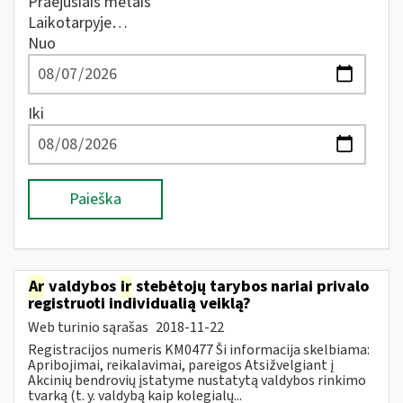
Praėjusiais metais
Laikotarpyje…
Nuo
Iki
Paieška
Ar
valdybos
ir
stebėtojų tarybos nariai privalo
registruoti individualią veiklą?
Web turinio sąrašas
2018-11-22
Registracijos numeris KM0477 Ši informacija skelbiama:
Apribojimai, reikalavimai, pareigos Atsižvelgiant į
Akcinių bendrovių įstatyme nustatytą valdybos rinkimo
tvarką (t. y. valdybą kaip kolegialų...