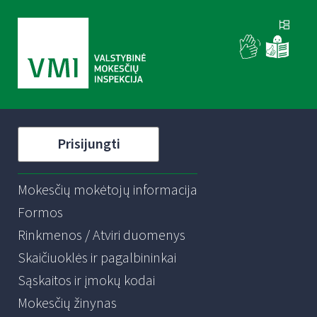
Prisijungti
Mokesčių mokėtojų informacija
Formos
Rinkmenos / Atviri duomenys
Skaičiuoklės ir pagalbininkai
Sąskaitos ir įmokų kodai
Mokesčių žinynas