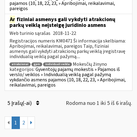
pajamos (10, 18, 22, 23, » Apribojimai, reikalavimai,
pareigos
Ar
fiziniai asmenys gali vykdyti atrakcionų
parkų veiklą neįsteigę juridinio asmens
Web turinio sąrašas
2018-11-22
Registracijos numeris KM0471 Ši informacija skelbiama:
Apribojimai, reikalavimai, pareigos Taip, fiziniai
asmenys gali vykdyti atrakcionų parkų veiklą įregistravę
individualią veiklą pagal pažymą....
Mokesčių žinyno
atrakcionai
gpm
individuali veikla
kategorijos:
Gyventojų pajamų mokestis » Pajamos iš
verslo/ veiklos » Individualią veiklą pagal pažymą
vykdančio asmens pajamos (10, 18, 22, 23, » Apribojimai,
reikalavimai, pareigos
5 Įrašų(-ai)
Rodoma nuo 1 iki 5 iš 6 irašų.
1
2