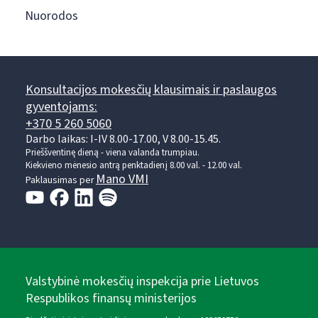
Nuorodos
Konsultacijos mokesčių klausimais ir paslaugos
gyventojams:
+370 5 260 5060
Darbo laikas: I-IV 8.00-17.00, V 8.00-15.45.
Prieššventinę dieną - viena valanda trumpiau.
Kiekvieno mėnesio antrą penktadienį 8.00 val. - 12.00 val.
Mano VMI
Paklausimas per
Valstybinė mokesčių inspekcija prie Lietuvos
Respublikos finansų ministerijos