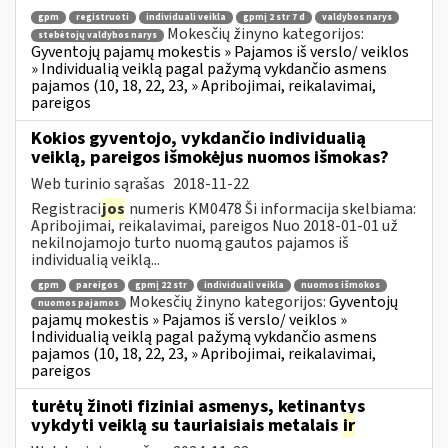
gpm
registruoti
individuali veikla
gpmį 2 str 7 d
valdybos narys
Mokesčių žinyno kategorijos:
stebėtojų valdybos narys
Gyventojų pajamų mokestis » Pajamos iš verslo/ veiklos
» Individualią veiklą pagal pažymą vykdančio asmens
pajamos (10, 18, 22, 23, » Apribojimai, reikalavimai,
pareigos
Kokios gyventojo, vykdančio individualią
veiklą, pareigos išmokėjus nuomos išmokas?
Web turinio sąrašas
2018-11-22
Registraci
jos
numeris KM0478 Ši informacija skelbiama:
Apribojimai, reikalavimai, pareigos Nuo 2018-01-01 už
nekilnojamojo turto nuomą gautos pajamos iš
individualią veiklą...
gpm
pareigos
gpmį 22 str
individuali veikla
nuomos išmokos
Mokesčių žinyno kategorijos:
Gyventojų
nuomos pajamos
pajamų mokestis » Pajamos iš verslo/ veiklos »
Individualią veiklą pagal pažymą vykdančio asmens
pajamos (10, 18, 22, 23, » Apribojimai, reikalavimai,
pareigos
turėtų žinoti fiziniai asmenys, ketinantys
vykdyti veiklą su tauriaisiais metalais
ir