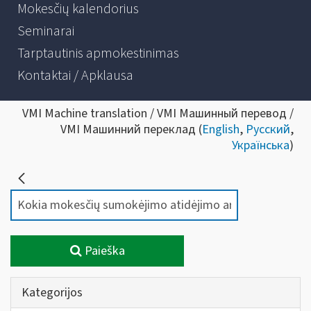
Mokesčių kalendorius
Seminarai
Tarptautinis apmokestinimas
Kontaktai / Apklausa
VMI Machine translation / VMI Машинный перевод /
VMI Машинний переклад (
English
,
Русский
,
Українська
)
Paieška
Kategorijos