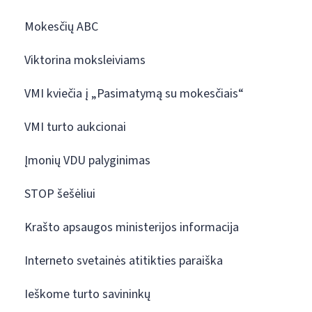
Mokesčių ABC
Viktorina moksleiviams
VMI kviečia į „Pasimatymą su mokesčiais“
VMI turto aukcionai
Įmonių VDU palyginimas
STOP šešėliui
Krašto apsaugos ministerijos informacija
Interneto svetainės atitikties paraiška
Ieškome turto savininkų