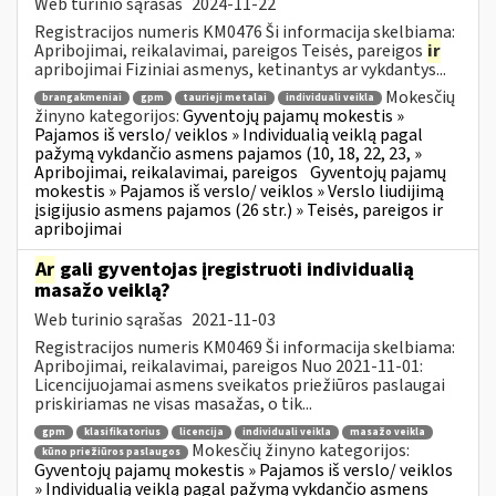
Web turinio sąrašas
2024-11-22
Registracijos numeris KM0476 Ši informacija skelbiama:
Apribojimai, reikalavimai, pareigos Teisės, pareigos
ir
apribojimai Fiziniai asmenys, ketinantys ar vykdantys...
Mokesčių
brangakmeniai
gpm
taurieji metalai
individuali veikla
žinyno kategorijos:
Gyventojų pajamų mokestis »
Pajamos iš verslo/ veiklos » Individualią veiklą pagal
pažymą vykdančio asmens pajamos (10, 18, 22, 23, »
Apribojimai, reikalavimai, pareigos
Gyventojų pajamų
mokestis » Pajamos iš verslo/ veiklos » Verslo liudijimą
įsigijusio asmens pajamos (26 str.) » Teisės, pareigos ir
apribojimai
Ar
gali gyventojas įregistruoti individualią
masažo veiklą?
Web turinio sąrašas
2021-11-03
Registracijos numeris KM0469 Ši informacija skelbiama:
Apribojimai, reikalavimai, pareigos Nuo 2021-11-01:
Licencijuojamai asmens sveikatos priežiūros paslaugai
priskiriamas ne visas masažas, o tik...
gpm
klasifikatorius
licencija
individuali veikla
masažo veikla
Mokesčių žinyno kategorijos:
kūno priežiūros paslaugos
Gyventojų pajamų mokestis » Pajamos iš verslo/ veiklos
» Individualią veiklą pagal pažymą vykdančio asmens