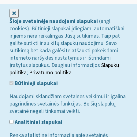
Uždaryti
Šioje svetainėje naudojami slapukai
(angl.
cookies). Būtinieji slapukai įdiegiami automatiškai
ir jiems nėra reikalingas Jūsų sutikimas. Taip pat
galite sutikti ir su kitų slapukų naudojimu. Savo
sutikimą bet kada galėsite atšaukti pakeisdami
interneto naršyklės nustatymus ir ištrindami
įrašytus slapukus. Daugiau informacijos
Slapukų
politika
;
Privatumo politika.
Būtinieji slapukai
Naudojami sklandžiam svetainės veikimui ir įgalina
pagrindines svetainės funkcijas. Be šių slapukų
svetainė negali tinkamai veikti.
Analitiniai slapukai
Renka statistinę informaciją apie svetainės