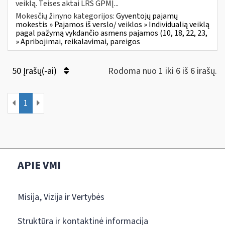
veiklą. Teises aktai LRS GPMĮ...
Mokesčių žinyno kategorijos:
Gyventojų pajamų
mokestis » Pajamos iš verslo/ veiklos » Individualią veiklą
pagal pažymą vykdančio asmens pajamos (10, 18, 22, 23,
» Apribojimai, reikalavimai, pareigos
50 Įrašų(-ai)
Rodoma nuo 1 iki 6 iš 6 irašų.
1
APIE VMI
Misija, Vizija ir Vertybės
Struktūra ir kontaktinė informacija