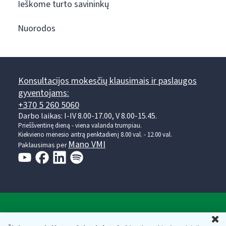
Ieškome turto savininkų
Nuorodos
Konsultacijos mokesčių klausimais ir paslaugos
gyventojams:
+370 5 260 5060
Darbo laikas: I-IV 8.00-17.00, V 8.00-15.45.
Prieššventinę dieną - viena valanda trumpiau.
Kiekvieno mėnesio antrą penktadienį 8.00 val. - 12.00 val.
Mano VMI
Paklausimas per
Valstybinė mokesčių inspekcija prie Lietuvos
U