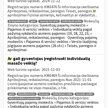
Web turinio sąrašas
2024-11-22
Registracijos numeris KM0476 Ši informacija skelbiama:
Apribojimai, reikalavimai, pareigos Teisės, pareigos
ir
apribojimai Fiziniai asmenys, ketinantys ar vykdantys...
Mokesčių
brangakmeniai
gpm
taurieji metalai
individuali veikla
žinyno kategorijos:
Gyventojų pajamų mokestis »
Pajamos iš verslo/ veiklos » Individualią veiklą pagal
pažymą vykdančio asmens pajamos (10, 18, 22, 23, »
Apribojimai, reikalavimai, pareigos
Gyventojų pajamų
mokestis » Pajamos iš verslo/ veiklos » Verslo liudijimą
įsigijusio asmens pajamos (26 str.) » Teisės, pareigos ir
apribojimai
Ar
gali gyventojas įregistruoti individualią
masažo veiklą?
Web turinio sąrašas
2021-11-03
Registracijos numeris KM0469 Ši informacija skelbiama:
Apribojimai, reikalavimai, pareigos Nuo 2021-11-01:
Licencijuojamai asmens sveikatos priežiūros paslaugai
priskiriamas ne visas masažas, o tik...
gpm
klasifikatorius
licencija
individuali veikla
masažo veikla
Mokesčių žinyno kategorijos:
kūno priežiūros paslaugos
Gyventojų pajamų mokestis » Pajamos iš verslo/ veiklos
» Individualią veiklą pagal pažymą vykdančio asmens