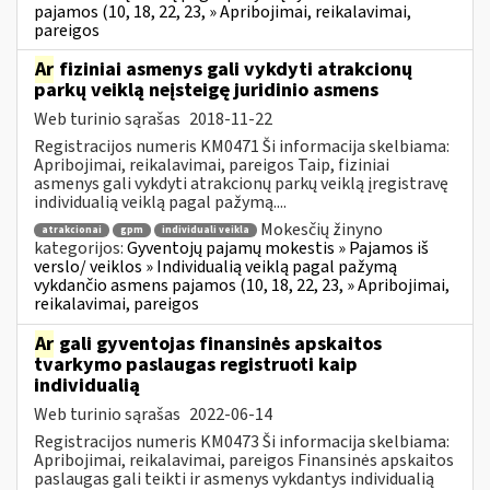
pajamos (10, 18, 22, 23, » Apribojimai, reikalavimai,
pareigos
Ar
fiziniai asmenys gali vykdyti atrakcionų
parkų veiklą neįsteigę juridinio asmens
Web turinio sąrašas
2018-11-22
Registracijos numeris KM0471 Ši informacija skelbiama:
Apribojimai, reikalavimai, pareigos Taip, fiziniai
asmenys gali vykdyti atrakcionų parkų veiklą įregistravę
individualią veiklą pagal pažymą....
Mokesčių žinyno
atrakcionai
gpm
individuali veikla
kategorijos:
Gyventojų pajamų mokestis » Pajamos iš
verslo/ veiklos » Individualią veiklą pagal pažymą
vykdančio asmens pajamos (10, 18, 22, 23, » Apribojimai,
reikalavimai, pareigos
Ar
gali gyventojas finansinės apskaitos
tvarkymo paslaugas registruoti kaip
individualią
Web turinio sąrašas
2022-06-14
Registracijos numeris KM0473 Ši informacija skelbiama:
Apribojimai, reikalavimai, pareigos Finansinės apskaitos
paslaugas gali teikti ir asmenys vykdantys individualią