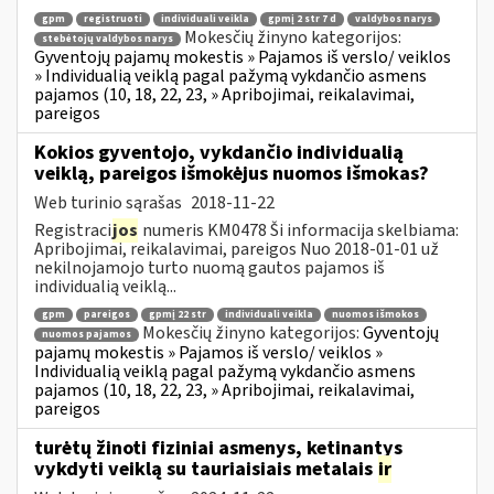
gpm
registruoti
individuali veikla
gpmį 2 str 7 d
valdybos narys
Mokesčių žinyno kategorijos:
stebėtojų valdybos narys
Gyventojų pajamų mokestis » Pajamos iš verslo/ veiklos
» Individualią veiklą pagal pažymą vykdančio asmens
pajamos (10, 18, 22, 23, » Apribojimai, reikalavimai,
pareigos
Kokios gyventojo, vykdančio individualią
veiklą, pareigos išmokėjus nuomos išmokas?
Web turinio sąrašas
2018-11-22
Registraci
jos
numeris KM0478 Ši informacija skelbiama:
Apribojimai, reikalavimai, pareigos Nuo 2018-01-01 už
nekilnojamojo turto nuomą gautos pajamos iš
individualią veiklą...
gpm
pareigos
gpmį 22 str
individuali veikla
nuomos išmokos
Mokesčių žinyno kategorijos:
Gyventojų
nuomos pajamos
pajamų mokestis » Pajamos iš verslo/ veiklos »
Individualią veiklą pagal pažymą vykdančio asmens
pajamos (10, 18, 22, 23, » Apribojimai, reikalavimai,
pareigos
turėtų žinoti fiziniai asmenys, ketinantys
vykdyti veiklą su tauriaisiais metalais
ir