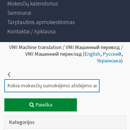
Mokesčių kalendorius
Seminarai
Tarptautinis apmokestinimas
Kontaktai / Apklausa
VMI Machine translation / VMI Машинный перевод /
VMI Машинний переклад (
English
,
Русский
,
Українська
)
Paieška
Kategorijos