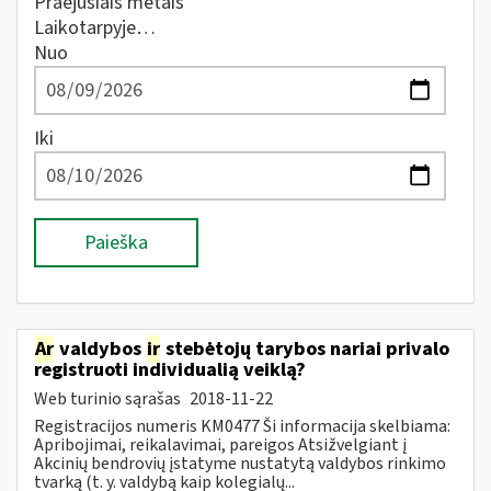
Praėjusiais metais
Laikotarpyje…
Nuo
Iki
Paieška
Ar
valdybos
ir
stebėtojų tarybos nariai privalo
registruoti individualią veiklą?
Web turinio sąrašas
2018-11-22
Registracijos numeris KM0477 Ši informacija skelbiama:
Apribojimai, reikalavimai, pareigos Atsižvelgiant į
Akcinių bendrovių įstatyme nustatytą valdybos rinkimo
tvarką (t. y. valdybą kaip kolegialų...