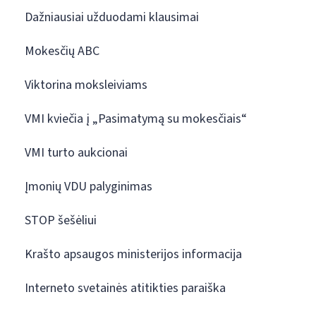
Dažniausiai užduodami klausimai
Mokesčių ABC
Viktorina moksleiviams
VMI kviečia į „Pasimatymą su mokesčiais“
VMI turto aukcionai
Įmonių VDU palyginimas
STOP šešėliui
Krašto apsaugos ministerijos informacija
Interneto svetainės atitikties paraiška