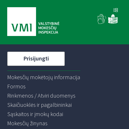
Prisijungti
Mokesčių mokėtojų informacija
Formos
Rinkmenos / Atviri duomenys
Skaičiuoklės ir pagalbininkai
Sąskaitos ir įmokų kodai
Mokesčių žinynas