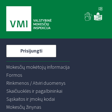
Prisijungti
Mokesčių mokėtojų informacija
Formos
Rinkmenos / Atviri duomenys
Skaičiuoklės ir pagalbininkai
Sąskaitos ir įmokų kodai
Mokesčių žinynas