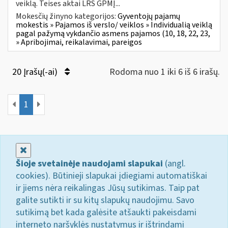
veiklą. Teises aktai LRS GPMĮ...
Mokesčių žinyno kategorijos:
Gyventojų pajamų
mokestis » Pajamos iš verslo/ veiklos » Individualią veiklą
pagal pažymą vykdančio asmens pajamos (10, 18, 22, 23,
» Apribojimai, reikalavimai, pareigos
20 Įrašų(-ai)
Rodoma nuo 1 iki 6 iš 6 irašų.
1
Uždaryti
Šioje svetainėje naudojami slapukai
(angl.
cookies). Būtinieji slapukai įdiegiami automatiškai
ir jiems nėra reikalingas Jūsų sutikimas. Taip pat
galite sutikti ir su kitų slapukų naudojimu. Savo
sutikimą bet kada galėsite atšaukti pakeisdami
interneto naršyklės nustatymus ir ištrindami