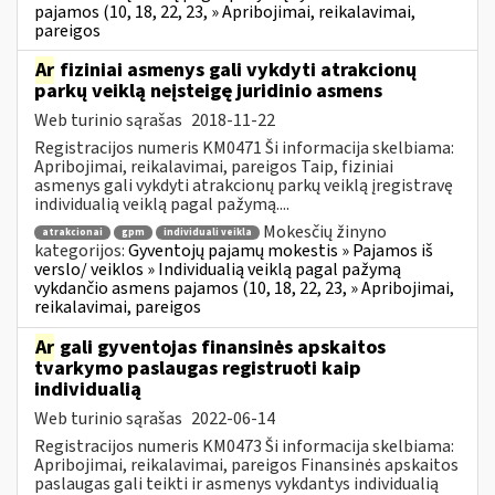
pajamos (10, 18, 22, 23, » Apribojimai, reikalavimai,
pareigos
Ar
fiziniai asmenys gali vykdyti atrakcionų
parkų veiklą neįsteigę juridinio asmens
Web turinio sąrašas
2018-11-22
Registracijos numeris KM0471 Ši informacija skelbiama:
Apribojimai, reikalavimai, pareigos Taip, fiziniai
asmenys gali vykdyti atrakcionų parkų veiklą įregistravę
individualią veiklą pagal pažymą....
Mokesčių žinyno
atrakcionai
gpm
individuali veikla
kategorijos:
Gyventojų pajamų mokestis » Pajamos iš
verslo/ veiklos » Individualią veiklą pagal pažymą
vykdančio asmens pajamos (10, 18, 22, 23, » Apribojimai,
reikalavimai, pareigos
Ar
gali gyventojas finansinės apskaitos
tvarkymo paslaugas registruoti kaip
individualią
Web turinio sąrašas
2022-06-14
Registracijos numeris KM0473 Ši informacija skelbiama:
Apribojimai, reikalavimai, pareigos Finansinės apskaitos
paslaugas gali teikti ir asmenys vykdantys individualią