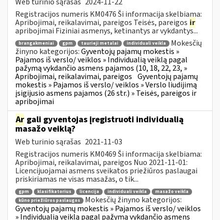
Web turinio sąrašas
2024-11-22
Registracijos numeris KM0476 Ši informacija skelbiama:
Apribojimai, reikalavimai, pareigos Teisės, pareigos
ir
apribojimai Fiziniai asmenys, ketinantys ar vykdantys...
Mokesčių
brangakmeniai
gpm
taurieji metalai
individuali veikla
žinyno kategorijos:
Gyventojų pajamų mokestis »
Pajamos iš verslo/ veiklos » Individualią veiklą pagal
pažymą vykdančio asmens pajamos (10, 18, 22, 23, »
Apribojimai, reikalavimai, pareigos
Gyventojų pajamų
mokestis » Pajamos iš verslo/ veiklos » Verslo liudijimą
įsigijusio asmens pajamos (26 str.) » Teisės, pareigos ir
apribojimai
Ar
gali gyventojas įregistruoti individualią
masažo veiklą?
Web turinio sąrašas
2021-11-03
Registracijos numeris KM0469 Ši informacija skelbiama:
Apribojimai, reikalavimai, pareigos Nuo 2021-11-01:
Licencijuojamai asmens sveikatos priežiūros paslaugai
priskiriamas ne visas masažas, o tik...
gpm
klasifikatorius
licencija
individuali veikla
masažo veikla
Mokesčių žinyno kategorijos:
kūno priežiūros paslaugos
Gyventojų pajamų mokestis » Pajamos iš verslo/ veiklos
» Individualią veiklą pagal pažymą vykdančio asmens