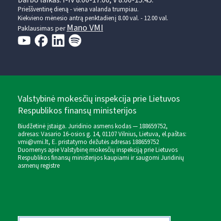
Darbo laikas: I-IV 8.00-17.00, V 8.00-15.45.
Prieššventinę dieną - viena valanda trumpiau.
Kiekvieno mėnesio antrą penktadienį 8.00 val. - 12.00 val.
Mano VMI
Paklausimas per
Valstybinė mokesčių inspekcija prie Lietuvos
Respublikos finansų ministerijos
Biudžetinė įstaiga. Juridinio asmens kodas — 188659752,
adresas: Vasario 16-osios g. 14, 01107 Vilnius, Lietuva, el.paštas:
vmi@vmi.lt
, E. pristatymo dėžutės adresas 188659752
Duomenys apie Valstybinę mokesčių inspekciją prie Lietuvos
Respublikos finansų ministerijos kaupiami ir saugomi Juridinių
asmenų registre