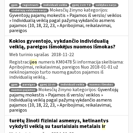
gpm
registruoti
individuali veikla
gpmį 2 str 7 d
valdybos narys
Mokesčių žinyno kategorijos:
stebėtojų valdybos narys
Gyventojų pajamų mokestis » Pajamos iš verslo/ veiklos
» Individualią veiklą pagal pažymą vykdančio asmens
pajamos (10, 18, 22, 23, » Apribojimai, reikalavimai,
pareigos
Kokios gyventojo, vykdančio individualią
veiklą, pareigos išmokėjus nuomos išmokas?
Web turinio sąrašas
2018-11-22
Registraci
jos
numeris KM0478 Ši informacija skelbiama:
Apribojimai, reikalavimai, pareigos Nuo 2018-01-01 už
nekilnojamojo turto nuomą gautos pajamos iš
individualią veiklą...
gpm
pareigos
gpmį 22 str
individuali veikla
nuomos išmokos
Mokesčių žinyno kategorijos:
Gyventojų
nuomos pajamos
pajamų mokestis » Pajamos iš verslo/ veiklos »
Individualią veiklą pagal pažymą vykdančio asmens
pajamos (10, 18, 22, 23, » Apribojimai, reikalavimai,
pareigos
turėtų žinoti fiziniai asmenys, ketinantys
vykdyti veiklą su tauriaisiais metalais
ir