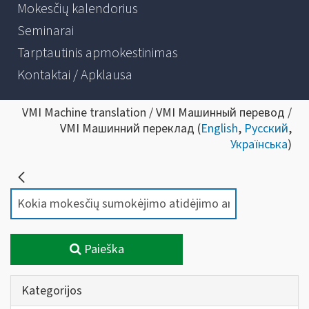
Mokesčių kalendorius
Seminarai
Tarptautinis apmokestinimas
Kontaktai / Apklausa
VMI Machine translation / VMI Машинный перевод /
VMI Машинний переклад (
English
,
Русский
,
Українська
)
Paieška
Kategorijos