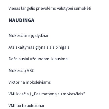
Vienas langelis prievolėms valstybei sumokėti
NAUDINGA
Mokesčiai ir jų dydžiai
Atsiskaitymas grynaisiais pinigais
Dažniausiai užduodami klausimai
Mokesčių ABC
Viktorina moksleiviams
VMI kviečia į „Pasimatymą su mokesčiais“
VMI turto aukcionai