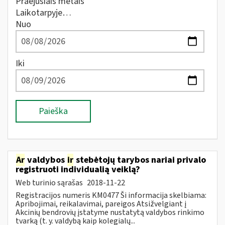
Praėjusiais metais
Laikotarpyje…
Nuo
Iki
Paieška
Ar
valdybos
ir
stebėtojų tarybos nariai privalo
registruoti individualią veiklą?
Web turinio sąrašas
2018-11-22
Registracijos numeris KM0477 Ši informacija skelbiama:
Apribojimai, reikalavimai, pareigos Atsižvelgiant į
Akcinių bendrovių įstatyme nustatytą valdybos rinkimo
tvarką (t. y. valdybą kaip kolegialų...