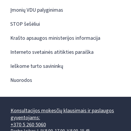
Įmonių VDU palyginimas
STOP šešėliui
Krašto apsaugos ministerijos informacija
Interneto svetainės atitikties paraiška
Ieškome turto savininkų
Nuorodos
Konsultacijos mokesčių klausimais ir paslaugos
gyventojams:
+370 5 260 5060