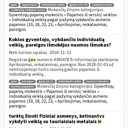
gpm
registruoti
individuali veikla
gpmį 2 str 7 d
valdybos narys
Mokesčių žinyno kategorijos:
stebėtojų valdybos narys
Gyventojų pajamų mokestis » Pajamos iš verslo/ veiklos
» Individualią veiklą pagal pažymą vykdančio asmens
pajamos (10, 18, 22, 23, » Apribojimai, reikalavimai,
pareigos
Kokios gyventojo, vykdančio individualią
veiklą, pareigos išmokėjus nuomos išmokas?
Web turinio sąrašas
2018-11-22
Registraci
jos
numeris KM0478 Ši informacija skelbiama:
Apribojimai, reikalavimai, pareigos Nuo 2018-01-01 už
nekilnojamojo turto nuomą gautos pajamos iš
individualią veiklą...
gpm
pareigos
gpmį 22 str
individuali veikla
nuomos išmokos
Mokesčių žinyno kategorijos:
Gyventojų
nuomos pajamos
pajamų mokestis » Pajamos iš verslo/ veiklos »
Individualią veiklą pagal pažymą vykdančio asmens
pajamos (10, 18, 22, 23, » Apribojimai, reikalavimai,
pareigos
turėtų žinoti fiziniai asmenys, ketinantys
vykdyti veiklą su tauriaisiais metalais
ir