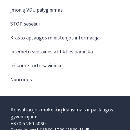
Įmonių VDU palyginimas
STOP šešėliui
Krašto apsaugos ministerijos informacija
Interneto svetainės atitikties paraiška
Ieškome turto savininkų
Nuorodos
Konsultacijos mokesčių klausimais ir paslaugos
gyventojams:
+370 5 260 5060