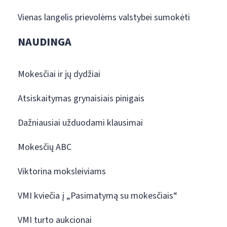
Vienas langelis prievolėms valstybei sumokėti
NAUDINGA
Mokesčiai ir jų dydžiai
Atsiskaitymas grynaisiais pinigais
Dažniausiai užduodami klausimai
Mokesčių ABC
Viktorina moksleiviams
VMI kviečia į „Pasimatymą su mokesčiais“
VMI turto aukcionai