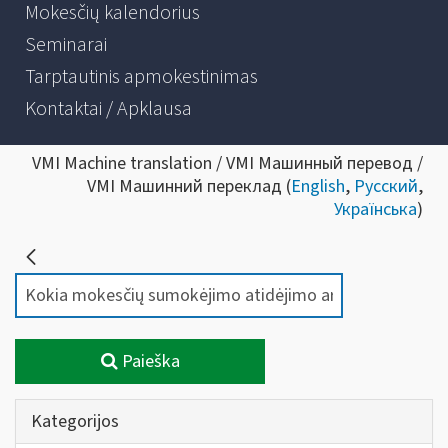
Mokesčių kalendorius
Seminarai
Tarptautinis apmokestinimas
Kontaktai / Apklausa
VMI Machine translation / VMI Машинный перевод /
VMI Машинний переклад (
English
,
Русский
,
Українська
)
Paieška
Kategorijos