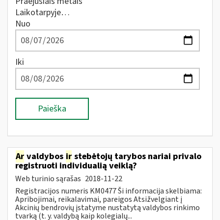
Praėjusiais metais
Laikotarpyje…
Nuo
Iki
Paieška
Ar
valdybos
ir
stebėtojų tarybos nariai privalo
registruoti individualią veiklą?
Web turinio sąrašas
2018-11-22
Registracijos numeris KM0477 Ši informacija skelbiama:
Apribojimai, reikalavimai, pareigos Atsižvelgiant į
Akcinių bendrovių įstatyme nustatytą valdybos rinkimo
tvarką (t. y. valdybą kaip kolegialų...