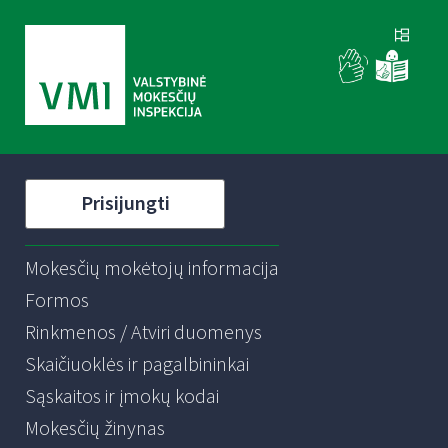
Prisijungti
Mokesčių mokėtojų informacija
Formos
Rinkmenos / Atviri duomenys
Skaičiuoklės ir pagalbininkai
Sąskaitos ir įmokų kodai
Mokesčių žinynas