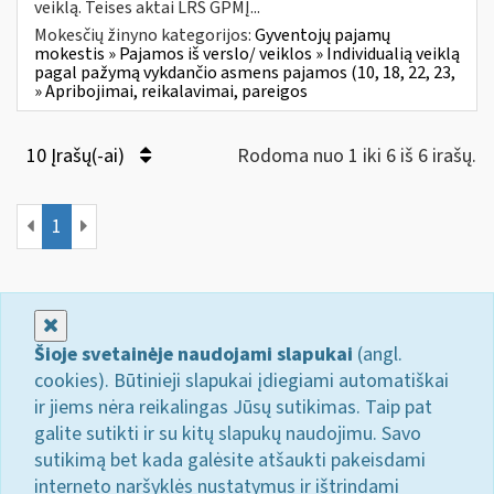
veiklą. Teises aktai LRS GPMĮ...
Mokesčių žinyno kategorijos:
Gyventojų pajamų
mokestis » Pajamos iš verslo/ veiklos » Individualią veiklą
pagal pažymą vykdančio asmens pajamos (10, 18, 22, 23,
» Apribojimai, reikalavimai, pareigos
10 Įrašų(-ai)
Rodoma nuo 1 iki 6 iš 6 irašų.
1
Uždaryti
Šioje svetainėje naudojami slapukai
(angl.
cookies). Būtinieji slapukai įdiegiami automatiškai
ir jiems nėra reikalingas Jūsų sutikimas. Taip pat
galite sutikti ir su kitų slapukų naudojimu. Savo
sutikimą bet kada galėsite atšaukti pakeisdami
interneto naršyklės nustatymus ir ištrindami