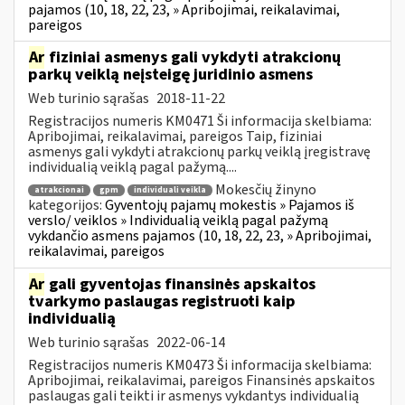
pajamos (10, 18, 22, 23, » Apribojimai, reikalavimai,
pareigos
Ar
fiziniai asmenys gali vykdyti atrakcionų
parkų veiklą neįsteigę juridinio asmens
Web turinio sąrašas
2018-11-22
Registracijos numeris KM0471 Ši informacija skelbiama:
Apribojimai, reikalavimai, pareigos Taip, fiziniai
asmenys gali vykdyti atrakcionų parkų veiklą įregistravę
individualią veiklą pagal pažymą....
Mokesčių žinyno
atrakcionai
gpm
individuali veikla
kategorijos:
Gyventojų pajamų mokestis » Pajamos iš
verslo/ veiklos » Individualią veiklą pagal pažymą
vykdančio asmens pajamos (10, 18, 22, 23, » Apribojimai,
reikalavimai, pareigos
Ar
gali gyventojas finansinės apskaitos
tvarkymo paslaugas registruoti kaip
individualią
Web turinio sąrašas
2022-06-14
Registracijos numeris KM0473 Ši informacija skelbiama:
Apribojimai, reikalavimai, pareigos Finansinės apskaitos
paslaugas gali teikti ir asmenys vykdantys individualią