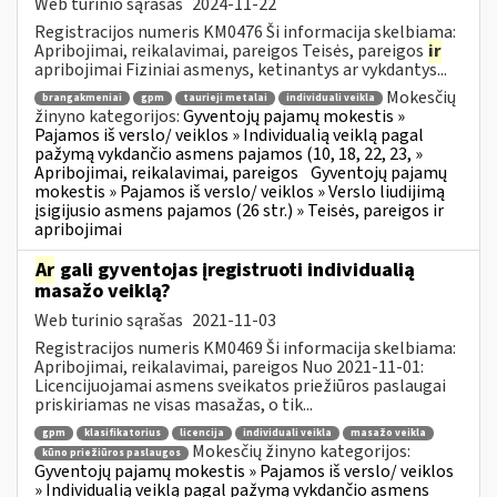
Web turinio sąrašas
2024-11-22
Registracijos numeris KM0476 Ši informacija skelbiama:
Apribojimai, reikalavimai, pareigos Teisės, pareigos
ir
apribojimai Fiziniai asmenys, ketinantys ar vykdantys...
Mokesčių
brangakmeniai
gpm
taurieji metalai
individuali veikla
žinyno kategorijos:
Gyventojų pajamų mokestis »
Pajamos iš verslo/ veiklos » Individualią veiklą pagal
pažymą vykdančio asmens pajamos (10, 18, 22, 23, »
Apribojimai, reikalavimai, pareigos
Gyventojų pajamų
mokestis » Pajamos iš verslo/ veiklos » Verslo liudijimą
įsigijusio asmens pajamos (26 str.) » Teisės, pareigos ir
apribojimai
Ar
gali gyventojas įregistruoti individualią
masažo veiklą?
Web turinio sąrašas
2021-11-03
Registracijos numeris KM0469 Ši informacija skelbiama:
Apribojimai, reikalavimai, pareigos Nuo 2021-11-01:
Licencijuojamai asmens sveikatos priežiūros paslaugai
priskiriamas ne visas masažas, o tik...
gpm
klasifikatorius
licencija
individuali veikla
masažo veikla
Mokesčių žinyno kategorijos:
kūno priežiūros paslaugos
Gyventojų pajamų mokestis » Pajamos iš verslo/ veiklos
» Individualią veiklą pagal pažymą vykdančio asmens