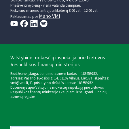
Darbo laikas: I-IV 8.00-17.00, V 8.00-15.45.
Prieššventinę dieną - viena valanda trumpiau.
Kiekvieno mėnesio antrą penktadienį 8.00 val. - 12.00 val.
Mano VMI
Paklausimas per
Valstybinė mokesčių inspekcija prie Lietuvos
Respublikos finansų ministerijos
Biudžetinė įstaiga. Juridinio asmens kodas — 188659752,
adresas: Vasario 16-osios g. 14, 01107 Vilnius, Lietuva, el.paštas:
vmi@vmi.lt
, E. pristatymo dėžutės adresas 188659752
Duomenys apie Valstybinę mokesčių inspekciją prie Lietuvos
Respublikos finansų ministerijos kaupiami ir saugomi Juridinių
asmenų registre