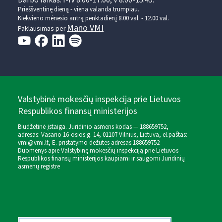
Darbo laikas: I-IV 8.00-17.00, V 8.00-15.45.
Prieššventinę dieną - viena valanda trumpiau.
Kiekvieno mėnesio antrą penktadienį 8.00 val. - 12.00 val.
Mano VMI
Paklausimas per
Valstybinė mokesčių inspekcija prie Lietuvos
Respublikos finansų ministerijos
Biudžetinė įstaiga. Juridinio asmens kodas — 188659752,
adresas: Vasario 16-osios g. 14, 01107 Vilnius, Lietuva, el.paštas:
vmi@vmi.lt
, E. pristatymo dėžutės adresas 188659752
Duomenys apie Valstybinę mokesčių inspekciją prie Lietuvos
Respublikos finansų ministerijos kaupiami ir saugomi Juridinių
asmenų registre