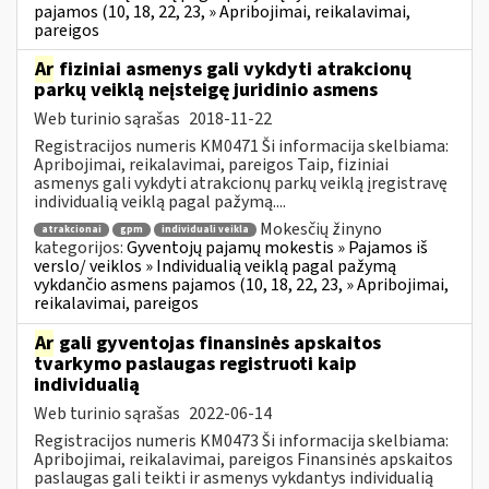
pajamos (10, 18, 22, 23, » Apribojimai, reikalavimai,
pareigos
Ar
fiziniai asmenys gali vykdyti atrakcionų
parkų veiklą neįsteigę juridinio asmens
Web turinio sąrašas
2018-11-22
Registracijos numeris KM0471 Ši informacija skelbiama:
Apribojimai, reikalavimai, pareigos Taip, fiziniai
asmenys gali vykdyti atrakcionų parkų veiklą įregistravę
individualią veiklą pagal pažymą....
Mokesčių žinyno
atrakcionai
gpm
individuali veikla
kategorijos:
Gyventojų pajamų mokestis » Pajamos iš
verslo/ veiklos » Individualią veiklą pagal pažymą
vykdančio asmens pajamos (10, 18, 22, 23, » Apribojimai,
reikalavimai, pareigos
Ar
gali gyventojas finansinės apskaitos
tvarkymo paslaugas registruoti kaip
individualią
Web turinio sąrašas
2022-06-14
Registracijos numeris KM0473 Ši informacija skelbiama:
Apribojimai, reikalavimai, pareigos Finansinės apskaitos
paslaugas gali teikti ir asmenys vykdantys individualią