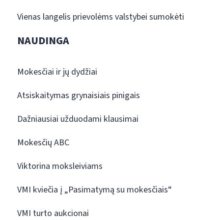
Vienas langelis prievolėms valstybei sumokėti
NAUDINGA
Mokesčiai ir jų dydžiai
Atsiskaitymas grynaisiais pinigais
Dažniausiai užduodami klausimai
Mokesčių ABC
Viktorina moksleiviams
VMI kviečia į „Pasimatymą su mokesčiais“
VMI turto aukcionai