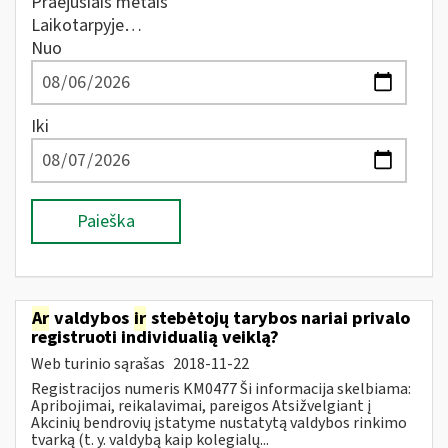
Praėjusiais metais
Laikotarpyje…
Nuo
Iki
Paieška
Ar
valdybos
ir
stebėtojų tarybos nariai privalo
registruoti individualią veiklą?
Web turinio sąrašas
2018-11-22
Registracijos numeris KM0477 Ši informacija skelbiama:
Apribojimai, reikalavimai, pareigos Atsižvelgiant į
Akcinių bendrovių įstatyme nustatytą valdybos rinkimo
tvarką (t. y. valdybą kaip kolegialų...