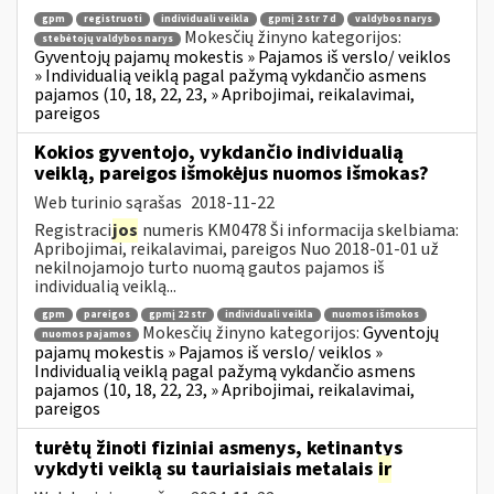
gpm
registruoti
individuali veikla
gpmį 2 str 7 d
valdybos narys
Mokesčių žinyno kategorijos:
stebėtojų valdybos narys
Gyventojų pajamų mokestis » Pajamos iš verslo/ veiklos
» Individualią veiklą pagal pažymą vykdančio asmens
pajamos (10, 18, 22, 23, » Apribojimai, reikalavimai,
pareigos
Kokios gyventojo, vykdančio individualią
veiklą, pareigos išmokėjus nuomos išmokas?
Web turinio sąrašas
2018-11-22
Registraci
jos
numeris KM0478 Ši informacija skelbiama:
Apribojimai, reikalavimai, pareigos Nuo 2018-01-01 už
nekilnojamojo turto nuomą gautos pajamos iš
individualią veiklą...
gpm
pareigos
gpmį 22 str
individuali veikla
nuomos išmokos
Mokesčių žinyno kategorijos:
Gyventojų
nuomos pajamos
pajamų mokestis » Pajamos iš verslo/ veiklos »
Individualią veiklą pagal pažymą vykdančio asmens
pajamos (10, 18, 22, 23, » Apribojimai, reikalavimai,
pareigos
turėtų žinoti fiziniai asmenys, ketinantys
vykdyti veiklą su tauriaisiais metalais
ir