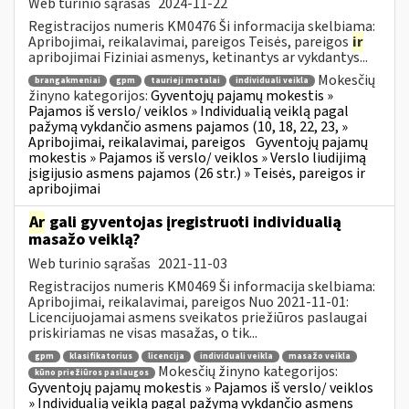
Web turinio sąrašas
2024-11-22
Registracijos numeris KM0476 Ši informacija skelbiama:
Apribojimai, reikalavimai, pareigos Teisės, pareigos
ir
apribojimai Fiziniai asmenys, ketinantys ar vykdantys...
Mokesčių
brangakmeniai
gpm
taurieji metalai
individuali veikla
žinyno kategorijos:
Gyventojų pajamų mokestis »
Pajamos iš verslo/ veiklos » Individualią veiklą pagal
pažymą vykdančio asmens pajamos (10, 18, 22, 23, »
Apribojimai, reikalavimai, pareigos
Gyventojų pajamų
mokestis » Pajamos iš verslo/ veiklos » Verslo liudijimą
įsigijusio asmens pajamos (26 str.) » Teisės, pareigos ir
apribojimai
Ar
gali gyventojas įregistruoti individualią
masažo veiklą?
Web turinio sąrašas
2021-11-03
Registracijos numeris KM0469 Ši informacija skelbiama:
Apribojimai, reikalavimai, pareigos Nuo 2021-11-01:
Licencijuojamai asmens sveikatos priežiūros paslaugai
priskiriamas ne visas masažas, o tik...
gpm
klasifikatorius
licencija
individuali veikla
masažo veikla
Mokesčių žinyno kategorijos:
kūno priežiūros paslaugos
Gyventojų pajamų mokestis » Pajamos iš verslo/ veiklos
» Individualią veiklą pagal pažymą vykdančio asmens