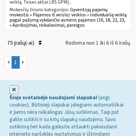
veiklą. Teises aktai LRS GPMĮ...
Mokesčių žinyno kategorijos:
Gyventojų pajamų
mokestis » Pajamos iš verslo/ veiklos » Individualią veiklą
pagal pažymą vykdančio asmens pajamos (10, 18, 22, 23,
» Apribojimai, reikalavimai, pareigos
75 Įrašų(-ai)
Rodoma nuo 1 iki 6 iš 6 irašų.
1
Uždaryti
Šioje svetainėje naudojami slapukai
(angl.
cookies). Būtinieji slapukai įdiegiami automatiškai
ir jiems nėra reikalingas Jūsų sutikimas. Taip pat
galite sutikti ir su kitų slapukų naudojimu. Savo
sutikimą bet kada galėsite atšaukti pakeisdami
interneto naršyklės nustatymus ir ištrindami