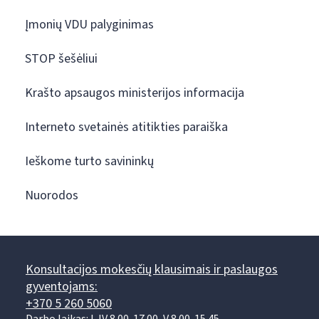
Įmonių VDU palyginimas
STOP šešėliui
Krašto apsaugos ministerijos informacija
Interneto svetainės atitikties paraiška
Ieškome turto savininkų
Nuorodos
Konsultacijos mokesčių klausimais ir paslaugos
gyventojams:
+370 5 260 5060