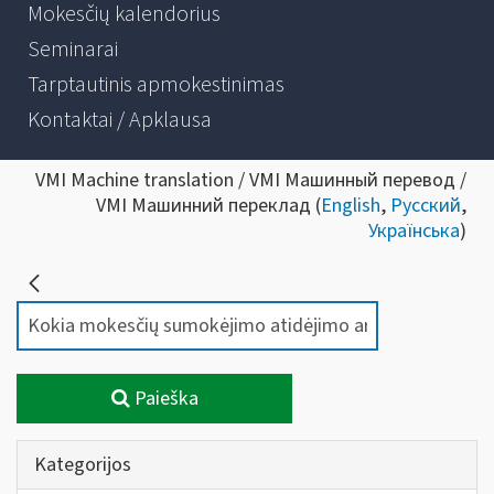
Mokesčių kalendorius
Seminarai
Tarptautinis apmokestinimas
Kontaktai / Apklausa
VMI Machine translation / VMI Машинный перевод /
VMI Машинний переклад (
English
,
Русский
,
Українська
)
Paieška
Kategorijos