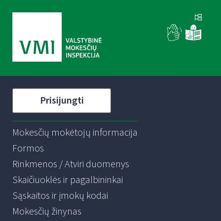
Prisijungti
Mokesčių mokėtojų informacija
Formos
Rinkmenos / Atviri duomenys
Skaičiuoklės ir pagalbininkai
Sąskaitos ir įmokų kodai
Mokesčių žinynas