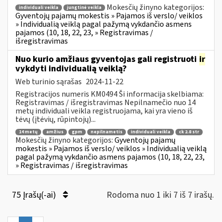
Mokesčių žinyno kategorijos:
individuali veikla
jungtinė veikla
Gyventojų pajamų mokestis » Pajamos iš verslo/ veiklos
» Individualią veiklą pagal pažymą vykdančio asmens
pajamos (10, 18, 22, 23, » Registravimas /
išregistravimas
Nuo kurio amžiaus gyventojas gali registruoti
ir
vykdyti individualią veiklą?
Web turinio sąrašas
2024-11-22
Registracijos numeris KM0494 Ši informacija skelbiama:
Registravimas / išregistravimas Nepilnamečio nuo 14
metų individuali veikla registruojama, kai yra vieno iš
tėvų (įtėvių, rūpintojų)...
14 metų
amžius
gpm
nepilnametis
individuali veikla
ck 2.8 str
Mokesčių žinyno kategorijos:
Gyventojų pajamų
mokestis » Pajamos iš verslo/ veiklos » Individualią veiklą
pagal pažymą vykdančio asmens pajamos (10, 18, 22, 23,
» Registravimas / išregistravimas
75 Įrašų(-ai)
Rodoma nuo 1 iki 7 iš 7 irašų.