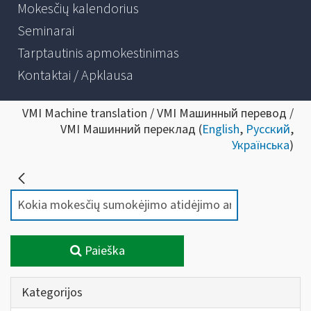
Mokesčių kalendorius
Seminarai
Tarptautinis apmokestinimas
Kontaktai / Apklausa
VMI Machine translation / VMI Машинный перевод /
VMI Машинний переклад (
English
,
Русский
,
Українська
)
Paieška
Kategorijos