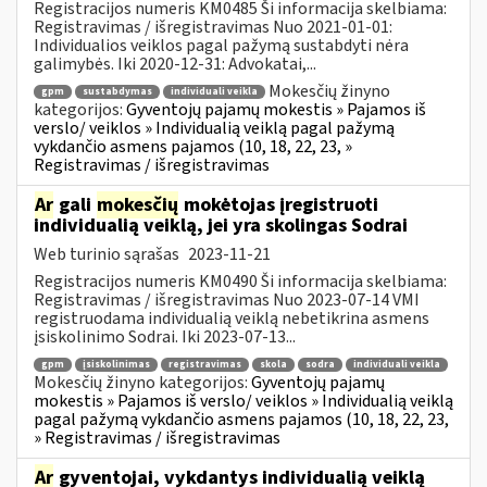
Registracijos numeris KM0485 Ši informacija skelbiama:
Registravimas / išregistravimas Nuo 2021-01-01:
Individualios veiklos pagal pažymą sustabdyti nėra
galimybės. Iki 2020-12-31: Advokatai,...
Mokesčių žinyno
gpm
sustabdymas
individuali veikla
kategorijos:
Gyventojų pajamų mokestis » Pajamos iš
verslo/ veiklos » Individualią veiklą pagal pažymą
vykdančio asmens pajamos (10, 18, 22, 23, »
Registravimas / išregistravimas
Ar
gali
mokesčių
mokėtojas įregistruoti
individualią veiklą, jei yra skolingas Sodrai
Web turinio sąrašas
2023-11-21
Registracijos numeris KM0490 Ši informacija skelbiama:
Registravimas / išregistravimas Nuo 2023-07-14 VMI
registruodama individualią veiklą nebetikrina asmens
įsiskolinimo Sodrai. Iki 2023-07-13...
gpm
įsiskolinimas
registravimas
skola
sodra
individuali veikla
Mokesčių žinyno kategorijos:
Gyventojų pajamų
mokestis » Pajamos iš verslo/ veiklos » Individualią veiklą
pagal pažymą vykdančio asmens pajamos (10, 18, 22, 23,
» Registravimas / išregistravimas
Ar
gyventojai, vykdantys individualią veiklą