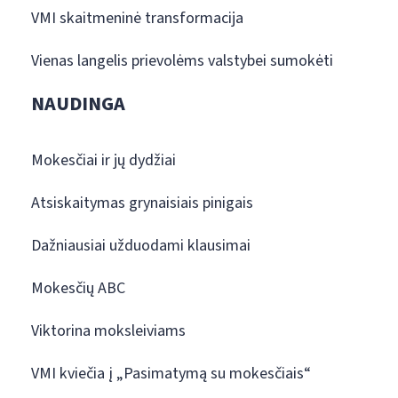
VMI skaitmeninė transformacija
Vienas langelis prievolėms valstybei sumokėti
NAUDINGA
Mokesčiai ir jų dydžiai
Atsiskaitymas grynaisiais pinigais
Dažniausiai užduodami klausimai
Mokesčių ABC
Viktorina moksleiviams
VMI kviečia į „Pasimatymą su mokesčiais“