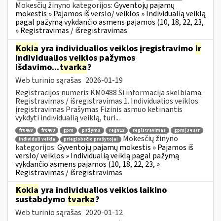
Mokesčių žinyno kategorijos:
Gyventojų pajamų
mokestis » Pajamos iš verslo/ veiklos » Individualią veiklą
pagal pažymą vykdančio asmens pajamos (10, 18, 22, 23,
» Registravimas / išregistravimas
Kokia
yra individualios veiklos įregistravimo
ir
individualios veiklos pažymos
išdavimo...
tvarka
?
Web turinio sąrašas
2026-01-19
Registracijos numeris KM0488 Ši informacija skelbiama:
Registravimas / išregistravimas 1. Individualios veiklos
įregistravimas Prašymas Fizinis asmuo ketinantis
vykdyti individualią veiklą, turi...
fr0468
fr0469
gpm
pažyma
reg812
registravimas
gpmį 34 str
Mokesčių žinyno
individuli veikla
prieglobsčio prašytojai
kategorijos:
Gyventojų pajamų mokestis » Pajamos iš
verslo/ veiklos » Individualią veiklą pagal pažymą
vykdančio asmens pajamos (10, 18, 22, 23, »
Registravimas / išregistravimas
Kokia
yra individualios veiklos laikino
sustabdymo
tvarka
?
Web turinio sąrašas
2020-01-12