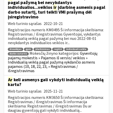
pagal pažymą bei nevykdantys
individualios...veiklos
ir
įdarbinę asmenis pagal
darbo sutartį, turi teikti VMI prašymą dėl
įsiregistravimo
Web turinio sąrašas
2022-10-21
Registracijos numeris KM0495 Ši informacija skelbiama:
Registravimas / išregistravimas Gyventojai, vykdantys
individualią veiklą pagal pažymą bei nuo 2022-08-01
nevykdantys individualios veiklos ir...
draudėjas
gpm
įdarbinimas
reg812
individuali veikla
Mokesčių žinyno kategorijos:
Gyventojų
darbo sutartis
pajamų mokestis » Pajamos iš verslo/ veiklos »
Individualią veiklą pagal pažymą vykdančio asmens
pajamos (10, 18, 22, 23, » Registravimas /
išregistravimas
Ar
keli asmenys gali vykdyti individualią veiklą
kartu?
Web turinio sąrašas
2025-11-21
Registracijos numeris KM3650 Ši informacija skelbiama:
Registravimas / išregistravimas Ši informacija
skelbiama: Registravimas / išregistravimas Du ar
daugiau gyventojų gali vykdyti individualią...