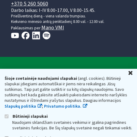
+370 5 260 5060
Darbo laikas: I-IV 8.00-17.00, V 8.00-15.45.
Prieššventinę dieną - viena valanda trumpiau.
Kiekvieno mėnesio antrą penktadienį 8.00 val. - 12.00 val.
Mano VMI
Paklausimas per
Valstybinė mokesčių inspekcija prie Lietuvos
U
Respublikos finansų ministerijos
Šioje svetainėje naudojami slapukai
(angl. cookies). Būtinieji
slapukai įdiegiami automatiškai ir jiems nėra reikalingas Jūsų
Biudžetinė įstaiga. Juridinio asmens kodas — 188659752,
sutikimas. Taip pat galite sutikti ir su kitų slapukų naudojimu. Savo
adresas: Vasario 16-osios g. 14, 01107 Vilnius, Lietuva, el.paštas:
sutikimą bet kada galėsite atšaukti pakeisdami interneto naršyklės
vmi@vmi.lt
, E. pristatymo dėžutės adresas 188659752
nustatymus ir ištrindami įrašytus slapukus. Daugiau informacijos
Duomenys apie Valstybinę mokesčių inspekciją prie Lietuvos
Slapukų politika
;
Privatumo politika.
Respublikos finansų ministerijos kaupiami ir saugomi Juridinių
asmenų registre
Būtinieji slapukai
Naudojami sklandžiam svetainės veikimui ir įgalina pagrindines
svetainės funkcijas. Be šių slapukų svetainė negali tinkamai veikti.