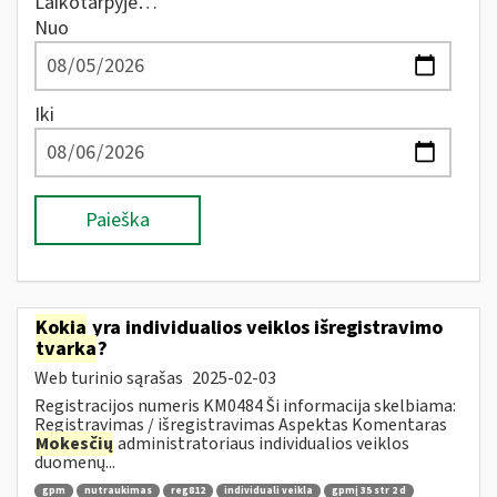
Laikotarpyje…
Nuo
Iki
Paieška
Kokia
yra individualios veiklos išregistravimo
tvarka
?
Web turinio sąrašas
2025-02-03
Registracijos numeris KM0484 Ši informacija skelbiama:
Registravimas / išregistravimas Aspektas Komentaras
Mokesčių
administratoriaus individualios veiklos
duomenų...
gpm
nutraukimas
reg812
individuali veikla
gpmį 35 str 2 d