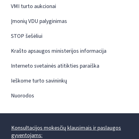
VMI turto aukcionai
Įmonių VDU palyginimas
STOP šešėliui
Krašto apsaugos ministerijos informacija
Interneto svetainės atitikties paraiška
Ieškome turto savininkų
Nuorodos
Konsultacijos mokesčių klausimais ir paslaugos
gyventojams: