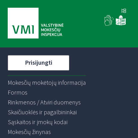
Prisijungti
Mokesčių mokėtojų informacija
Formos
Rinkmenos / Atviri duomenys
Skaičiuoklės ir pagalbininkai
Sąskaitos ir įmokų kodai
Mokesčių žinynas