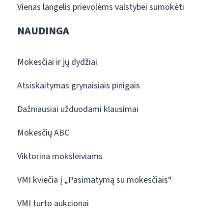
Vienas langelis prievolėms valstybei sumokėti
NAUDINGA
Mokesčiai ir jų dydžiai
Atsiskaitymas grynaisiais pinigais
Dažniausiai užduodami klausimai
Mokesčių ABC
Viktorina moksleiviams
VMI kviečia į „Pasimatymą su mokesčiais“
VMI turto aukcionai