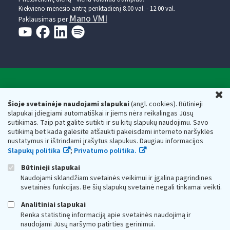
Kiekvieno mėnesio antrą penktadienį 8.00 val. - 12.00 val.
Mano VMI
Paklausimas per
Valstybinė mokesčių inspekcija prie Lietuvos
U
Respublikos finansų ministerijos
Šioje svetainėje naudojami slapukai
(angl. cookies). Būtinieji
slapukai įdiegiami automatiškai ir jiems nėra reikalingas Jūsų
Biudžetinė įstaiga. Juridinio asmens kodas — 188659752,
sutikimas. Taip pat galite sutikti ir su kitų slapukų naudojimu. Savo
adresas: Vasario 16-osios g. 14, 01107 Vilnius, Lietuva, el.paštas:
sutikimą bet kada galėsite atšaukti pakeisdami interneto naršyklės
vmi@vmi.lt
, E. pristatymo dėžutės adresas 188659752
nustatymus ir ištrindami įrašytus slapukus. Daugiau informacijos
Duomenys apie Valstybinę mokesčių inspekciją prie Lietuvos
Slapukų politika
;
Privatumo politika.
Respublikos finansų ministerijos kaupiami ir saugomi Juridinių
asmenų registre
Būtinieji slapukai
Naudojami sklandžiam svetainės veikimui ir įgalina pagrindines
svetainės funkcijas. Be šių slapukų svetainė negali tinkamai veikti.
Analitiniai slapukai
Renka statistinę informaciją apie svetainės naudojimą ir
naudojami Jūsų naršymo patirties gerinimui.