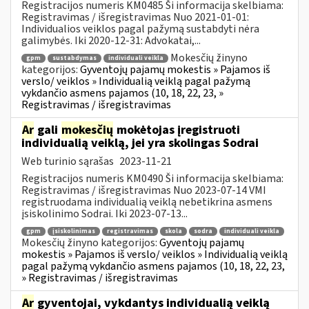
Registracijos numeris KM0485 Ši informacija skelbiama:
Registravimas / išregistravimas Nuo 2021-01-01:
Individualios veiklos pagal pažymą sustabdyti nėra
galimybės. Iki 2020-12-31: Advokatai,...
Mokesčių žinyno
gpm
sustabdymas
individuali veikla
kategorijos:
Gyventojų pajamų mokestis » Pajamos iš
verslo/ veiklos » Individualią veiklą pagal pažymą
vykdančio asmens pajamos (10, 18, 22, 23, »
Registravimas / išregistravimas
Ar
gali
mokesčių
mokėtojas įregistruoti
individualią veiklą, jei yra skolingas Sodrai
Web turinio sąrašas
2023-11-21
Registracijos numeris KM0490 Ši informacija skelbiama:
Registravimas / išregistravimas Nuo 2023-07-14 VMI
registruodama individualią veiklą nebetikrina asmens
įsiskolinimo Sodrai. Iki 2023-07-13...
gpm
įsiskolinimas
registravimas
skola
sodra
individuali veikla
Mokesčių žinyno kategorijos:
Gyventojų pajamų
mokestis » Pajamos iš verslo/ veiklos » Individualią veiklą
pagal pažymą vykdančio asmens pajamos (10, 18, 22, 23,
» Registravimas / išregistravimas
Ar
gyventojai, vykdantys individualią veiklą