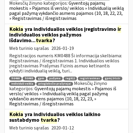
Mokesčių žinyno kategorijos:
Gyventojų pajamų
mokestis » Pajamos iš verslo/ veiklos » Individualią veiklą
pagal pažymą vykdančio asmens pajamos (10, 18, 22, 23,
» Registravimas / išregistravimas
Kokia
yra individualios veiklos įregistravimo
ir
individualios veiklos pažymos
išdavimo...
tvarka
?
Web turinio sąrašas
2026-01-19
Registracijos numeris KM0488 Ši informacija skelbiama:
Registravimas / išregistravimas 1. Individualios veiklos
įregistravimas Prašymas Fizinis asmuo ketinantis
vykdyti individualią veiklą, turi...
fr0468
fr0469
gpm
pažyma
reg812
registravimas
gpmį 34 str
Mokesčių žinyno
individuli veikla
prieglobsčio prašytojai
kategorijos:
Gyventojų pajamų mokestis » Pajamos iš
verslo/ veiklos » Individualią veiklą pagal pažymą
vykdančio asmens pajamos (10, 18, 22, 23, »
Registravimas / išregistravimas
Kokia
yra individualios veiklos laikino
sustabdymo
tvarka
?
Web turinio sąrašas
2020-01-12