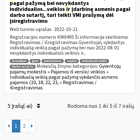
pagal pažymą bei nevykdantys
individualios...veiklos
ir
įdarbinę asmenis pagal
darbo sutartį, turi teikti VMI prašymą dėl
įsiregistravimo
Web turinio sąrašas
2022-10-21
Registracijos numeris KM0495 Ši informacija skelbiama:
Registravimas / išregistravimas Gyventojai, vykdantys
individualią veiklą pagal pažymą bei nuo 2022-08-01
nevykdantys individualios veiklos ir...
draudėjas
gpm
įdarbinimas
reg812
individuali veikla
Mokesčių žinyno kategorijos:
Gyventojų
darbo sutartis
pajamų mokestis » Pajamos iš verslo/ veiklos »
Individualią veiklą pagal pažymą vykdančio asmens
pajamos (10, 18, 22, 23, » Registravimas /
išregistravimas
5 Įrašų(-ai)
Rodoma nuo 1 iki 5 iš 7 irašų.
1
2