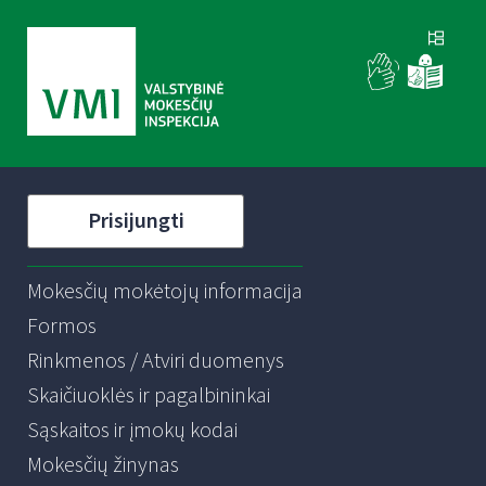
Prisijungti
Mokesčių mokėtojų informacija
Formos
Rinkmenos / Atviri duomenys
Skaičiuoklės ir pagalbininkai
Sąskaitos ir įmokų kodai
Mokesčių žinynas