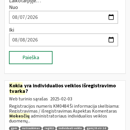
Laikotarpyje…
Nuo
Iki
Paieška
Kokia
yra individualios veiklos išregistravimo
tvarka
?
Web turinio sąrašas
2025-02-03
Registracijos numeris KM0484 Ši informacija skelbiama:
Registravimas / išregistravimas Aspektas Komentaras
Mokesčių
administratoriaus individualios veiklos
duomenų...
gpm
nutraukimas
reg812
individuali veikla
gpmį 35 str 2 d