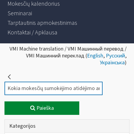
Mokesčių kalendorius
Seminarai
Tarptautinis apmokestinimas
Kontaktai / Apklausa
VMI Machine translation / VMI Машинный перевод /
VMI Машинний переклад (
English
,
Русский
,
Українська
)
Paieška
Kategorijos