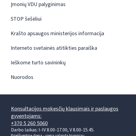
Įmonių VDU palyginimas
STOP šešėliui
Krašto apsaugos ministerijos informacija
Interneto svetainės atitikties paraiška
Ieškome turto savininkų
Nuorodos
Konsultacijos mokesčių klausimais ir paslaugos
gyventojams:
+370 5 260 5060
Darbo laikas: I-IV 8.00-17.00, V 8.00-15.45.
Prieššventinę dieną - viena valanda trumpiau.