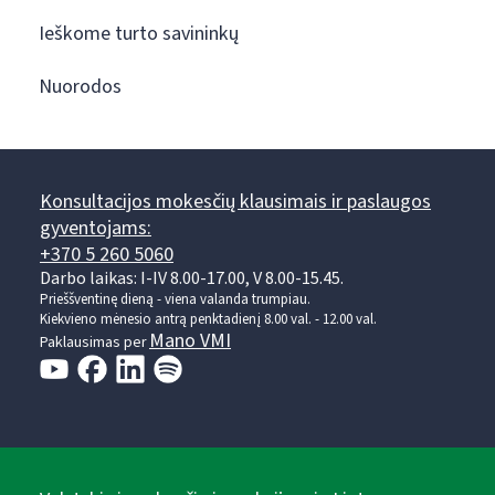
Ieškome turto savininkų
Nuorodos
Konsultacijos mokesčių klausimais ir paslaugos
gyventojams:
+370 5 260 5060
Darbo laikas: I-IV 8.00-17.00, V 8.00-15.45.
Prieššventinę dieną - viena valanda trumpiau.
Kiekvieno mėnesio antrą penktadienį 8.00 val. - 12.00 val.
Mano VMI
Paklausimas per