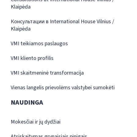
Klaipėda
Консультации в International House Vilnius /
Klaipėda
VMI teikiamos paslaugos
VMI kliento profilis
VMI skaitmeninė transformacija
Vienas langelis prievolėms valstybei sumokėti
NAUDINGA
Mokesčiai ir jų dydžiai
Atsiskaitymas grynaisiais pinigais