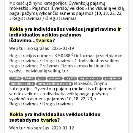
Mokesčių žinyno kategorijos:
Gyventojų pajamų
mokestis » Pajamos iš verslo/ veiklos » Individualią veiklą
pagal pažymą vykdančio asmens pajamos (10, 18, 22, 23,
» Registravimas / išregistravimas
Kokia
yra individualios veiklos įregistravimo
ir
individualios veiklos pažymos
išdavimo...
tvarka
?
Web turinio sąrašas
2026-01-19
Registracijos numeris KM0488 Ši informacija skelbiama:
Registravimas / išregistravimas 1. Individualios veiklos
įregistravimas Prašymas Fizinis asmuo ketinantis
vykdyti individualią veiklą, turi...
fr0468
fr0469
gpm
pažyma
reg812
registravimas
gpmį 34 str
Mokesčių žinyno
individuli veikla
prieglobsčio prašytojai
kategorijos:
Gyventojų pajamų mokestis » Pajamos iš
verslo/ veiklos » Individualią veiklą pagal pažymą
vykdančio asmens pajamos (10, 18, 22, 23, »
Registravimas / išregistravimas
Kokia
yra individualios veiklos laikino
sustabdymo
tvarka
?
Web turinio sąrašas
2020-01-12