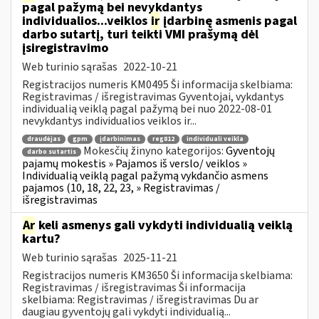
pagal pažymą bei nevykdantys
individualios...veiklos
ir
įdarbinę asmenis pagal
darbo sutartį, turi teikti VMI prašymą dėl
įsiregistravimo
Web turinio sąrašas
2022-10-21
Registracijos numeris KM0495 Ši informacija skelbiama:
Registravimas / išregistravimas Gyventojai, vykdantys
individualią veiklą pagal pažymą bei nuo 2022-08-01
nevykdantys individualios veiklos ir...
draudėjas
gpm
įdarbinimas
reg812
individuali veikla
Mokesčių žinyno kategorijos:
Gyventojų
darbo sutartis
pajamų mokestis » Pajamos iš verslo/ veiklos »
Individualią veiklą pagal pažymą vykdančio asmens
pajamos (10, 18, 22, 23, » Registravimas /
išregistravimas
Ar
keli asmenys gali vykdyti individualią veiklą
kartu?
Web turinio sąrašas
2025-11-21
Registracijos numeris KM3650 Ši informacija skelbiama:
Registravimas / išregistravimas Ši informacija
skelbiama: Registravimas / išregistravimas Du ar
daugiau gyventojų gali vykdyti individualią...