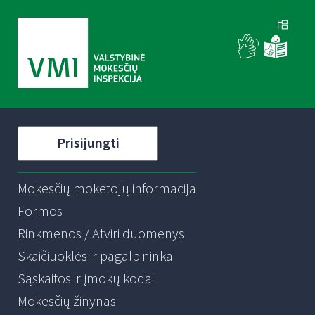
Prisijungti
Mokesčių mokėtojų informacija
Formos
Rinkmenos / Atviri duomenys
Skaičiuoklės ir pagalbininkai
Sąskaitos ir įmokų kodai
Mokesčių žinynas