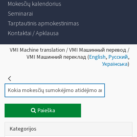
Mokesčių kalendorius
Seminarai
Tarptautinis apmokestinimas
Kontaktai / Apklausa
VMI Machine translation / VMI Машинный перевод /
VMI Машинний переклад (
English
,
Русский
,
Українська
)
Paieška
Kategorijos