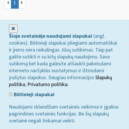
1
Uždaryti
Šioje svetainėje naudojami slapukai
(angl.
cookies). Būtinieji slapukai įdiegiami automatiškai
ir jiems nėra reikalingas Jūsų sutikimas. Taip pat
galite sutikti ir su kitų slapukų naudojimu. Savo
sutikimą bet kada galėsite atšaukti pakeisdami
interneto naršyklės nustatymus ir ištrindami
įrašytus slapukus. Daugiau informacijos
Slapukų
politika
;
Privatumo politika.
Būtinieji slapukai
Naudojami sklandžiam svetainės veikimui ir įgalina
pagrindines svetainės funkcijas. Be šių slapukų
svetainė negali tinkamai veikti.