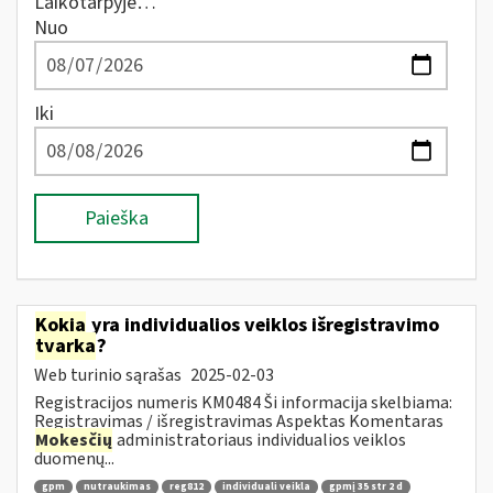
Laikotarpyje…
Nuo
Iki
Paieška
Kokia
yra individualios veiklos išregistravimo
tvarka
?
Web turinio sąrašas
2025-02-03
Registracijos numeris KM0484 Ši informacija skelbiama:
Registravimas / išregistravimas Aspektas Komentaras
Mokesčių
administratoriaus individualios veiklos
duomenų...
gpm
nutraukimas
reg812
individuali veikla
gpmį 35 str 2 d