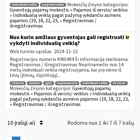
Mokesčių žinyno kategorijos:
individuali veikla
jungtinė veikla
Gyventojų pajamų mokestis » Pajamos iš verslo/ veiklos
» Individualią veiklą pagal pažymą vykdančio asmens
pajamos (10, 18, 22, 23, » Registravimas /
išregistravimas
Nuo kurio amžiaus gyventojas gali registruoti
ir
vykdyti individualią veiklą?
Web turinio sąrašas
2024-11-22
Registracijos numeris KM0494 Ši informacija skelbiama:
Registravimas / išregistravimas Nepilnamečio nuo 14
metų individuali veikla registruojama, kai yra vieno iš
tėvų (įtėvių, rūpintojų)...
14 metų
amžius
gpm
nepilnametis
individuali veikla
ck 2.8 str
Mokesčių žinyno kategorijos:
Gyventojų pajamų
mokestis » Pajamos iš verslo/ veiklos » Individualią veiklą
pagal pažymą vykdančio asmens pajamos (10, 18, 22, 23,
» Registravimas / išregistravimas
10 Įrašų(-ai)
Rodoma nuo 1 iki 7 iš 7 irašų.