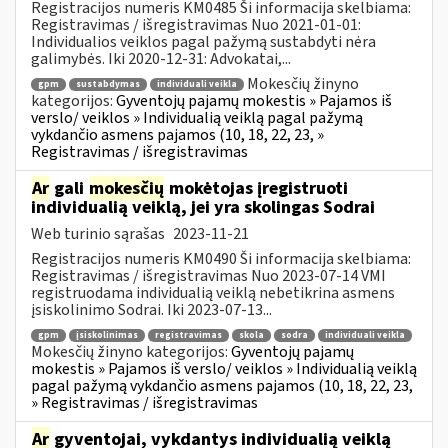
Registracijos numeris KM0485 Ši informacija skelbiama:
Registravimas / išregistravimas Nuo 2021-01-01:
Individualios veiklos pagal pažymą sustabdyti nėra
galimybės. Iki 2020-12-31: Advokatai,...
Mokesčių žinyno
gpm
sustabdymas
individuali veikla
kategorijos:
Gyventojų pajamų mokestis » Pajamos iš
verslo/ veiklos » Individualią veiklą pagal pažymą
vykdančio asmens pajamos (10, 18, 22, 23, »
Registravimas / išregistravimas
Ar
gali
mokesčių
mokėtojas įregistruoti
individualią veiklą, jei yra skolingas Sodrai
Web turinio sąrašas
2023-11-21
Registracijos numeris KM0490 Ši informacija skelbiama:
Registravimas / išregistravimas Nuo 2023-07-14 VMI
registruodama individualią veiklą nebetikrina asmens
įsiskolinimo Sodrai. Iki 2023-07-13...
gpm
įsiskolinimas
registravimas
skola
sodra
individuali veikla
Mokesčių žinyno kategorijos:
Gyventojų pajamų
mokestis » Pajamos iš verslo/ veiklos » Individualią veiklą
pagal pažymą vykdančio asmens pajamos (10, 18, 22, 23,
» Registravimas / išregistravimas
Ar
gyventojai, vykdantys individualią veiklą