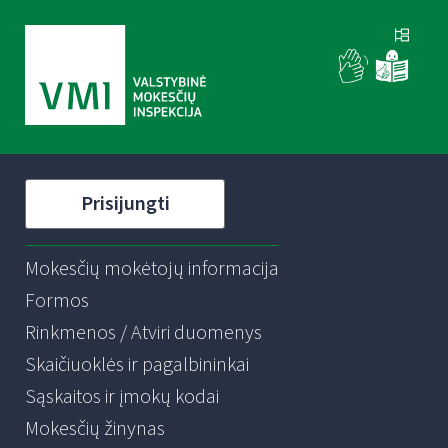
Prisijungti
Mokesčių mokėtojų informacija
Formos
Rinkmenos / Atviri duomenys
Skaičiuoklės ir pagalbininkai
Sąskaitos ir įmokų kodai
Mokesčių žinynas