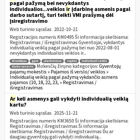
pagal pažymą bei nevykdantys
individualios...veiklos
ir
įdarbinę asmenis pagal
darbo sutartį, turi teikti VMI prašymą dėl
įsiregistravimo
Web turinio sąrašas
2022-10-21
Registracijos numeris KM0495 Ši informacija skelbiama:
Registravimas / išregistravimas Gyventojai, vykdantys
individualią veiklą pagal pažymą bei nuo 2022-08-01
nevykdantys individualios veiklos ir...
draudėjas
gpm
įdarbinimas
reg812
individuali veikla
Mokesčių žinyno kategorijos:
Gyventojų
darbo sutartis
pajamų mokestis » Pajamos iš verslo/ veiklos »
Individualią veiklą pagal pažymą vykdančio asmens
pajamos (10, 18, 22, 23, » Registravimas /
išregistravimas
Ar
keli asmenys gali vykdyti individualią veiklą
kartu?
Web turinio sąrašas
2025-11-21
Registracijos numeris KM3650 Ši informacija skelbiama:
Registravimas / išregistravimas Ši informacija
skelbiama: Registravimas / išregistravimas Du ar
daugiau gyventojų gali vykdyti individualią...