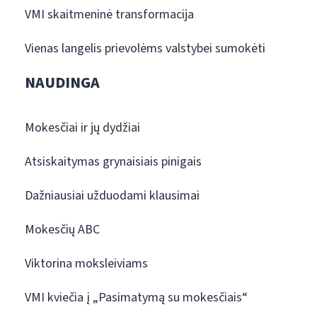
VMI skaitmeninė transformacija
Vienas langelis prievolėms valstybei sumokėti
NAUDINGA
Mokesčiai ir jų dydžiai
Atsiskaitymas grynaisiais pinigais
Dažniausiai užduodami klausimai
Mokesčių ABC
Viktorina moksleiviams
VMI kviečia į „Pasimatymą su mokesčiais“