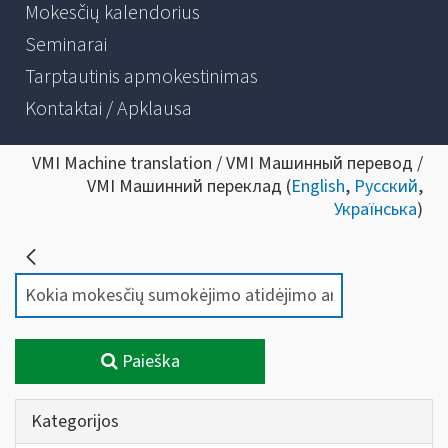
Mokesčių kalendorius
Seminarai
Tarptautinis apmokestinimas
Kontaktai / Apklausa
VMI Machine translation / VMI Машинный перевод /
VMI Машинний переклад (
English
,
Русский
,
Українська
)
Paieška
Kategorijos