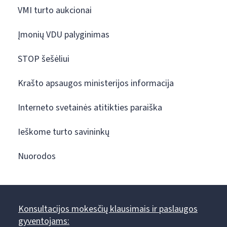
VMI turto aukcionai
Įmonių VDU palyginimas
STOP šešėliui
Krašto apsaugos ministerijos informacija
Interneto svetainės atitikties paraiška
Ieškome turto savininkų
Nuorodos
Konsultacijos mokesčių klausimais ir paslaugos
gyventojams: