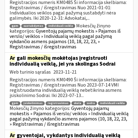
Registracijos numeris KM0485 Ši informacija skelbiama:
Registravimas / išregistravimas Nuo 2021-01-01:
Individualios veiklos pagal pažymą sustabdyti nėra
galimybės. Iki 2020-12-31: Advokatai,...
Mokesčių žinyno
gpm
sustabdymas
individuali veikla
kategorijos:
Gyventojų pajamų mokestis » Pajamos iš
verslo/ veiklos » Individualią veiklą pagal pažymą
vykdančio asmens pajamos (10, 18, 22, 23, »
Registravimas / išregistravimas
Ar
gali
mokesčių
mokėtojas įregistruoti
individualią veiklą, jei yra skolingas Sodrai
Web turinio sąrašas
2023-11-21
Registracijos numeris KM0490 Ši informacija skelbiama:
Registravimas / išregistravimas Nuo 2023-07-14 VMI
registruodama individualią veiklą nebetikrina asmens
įsiskolinimo Sodrai. Iki 2023-07-13...
gpm
įsiskolinimas
registravimas
skola
sodra
individuali veikla
Mokesčių žinyno kategorijos:
Gyventojų pajamų
mokestis » Pajamos iš verslo/ veiklos » Individualią veiklą
pagal pažymą vykdančio asmens pajamos (10, 18, 22, 23,
» Registravimas / išregistravimas
Ar
gyventojai, vykdantys individualią veiklą