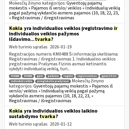
Mokesčių žinyno kategorijos:
Gyventojų pajamų
mokestis » Pajamos iš verslo/ veiklos » Individualią veiklą
pagal pažymą vykdančio asmens pajamos (10, 18, 22, 23,
» Registravimas / išregistravimas
Kokia
yra individualios veiklos įregistravimo
ir
individualios veiklos pažymos
išdavimo...
tvarka
?
Web turinio sąrašas
2026-01-19
Registracijos numeris KM0488 Ši informacija skelbiama:
Registravimas / išregistravimas 1. Individualios veiklos
įregistravimas Prašymas Fizinis asmuo ketinantis
vykdyti individualią veiklą, turi...
fr0468
fr0469
gpm
pažyma
reg812
registravimas
gpmį 34 str
Mokesčių žinyno
individuli veikla
prieglobsčio prašytojai
kategorijos:
Gyventojų pajamų mokestis » Pajamos iš
verslo/ veiklos » Individualią veiklą pagal pažymą
vykdančio asmens pajamos (10, 18, 22, 23, »
Registravimas / išregistravimas
Kokia
yra individualios veiklos laikino
sustabdymo
tvarka
?
Web turinio sąrašas
2020-01-12