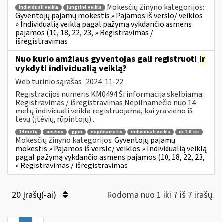
Mokesčių žinyno kategorijos:
individuali veikla
jungtinė veikla
Gyventojų pajamų mokestis » Pajamos iš verslo/ veiklos
» Individualią veiklą pagal pažymą vykdančio asmens
pajamos (10, 18, 22, 23, » Registravimas /
išregistravimas
Nuo kurio amžiaus gyventojas gali registruoti
ir
vykdyti individualią veiklą?
Web turinio sąrašas
2024-11-22
Registracijos numeris KM0494 Ši informacija skelbiama:
Registravimas / išregistravimas Nepilnamečio nuo 14
metų individuali veikla registruojama, kai yra vieno iš
tėvų (įtėvių, rūpintojų)...
14 metų
amžius
gpm
nepilnametis
individuali veikla
ck 2.8 str
Mokesčių žinyno kategorijos:
Gyventojų pajamų
mokestis » Pajamos iš verslo/ veiklos » Individualią veiklą
pagal pažymą vykdančio asmens pajamos (10, 18, 22, 23,
» Registravimas / išregistravimas
20 Įrašų(-ai)
Rodoma nuo 1 iki 7 iš 7 irašų.