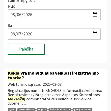
Laikotarpyje…
Nuo
Iki
Paieška
Kokia
yra individualios veiklos išregistravimo
tvarka
?
Web turinio sąrašas
2025-02-03
Registracijos numeris KM0484 Ši informacija skelbiama:
Registravimas / išregistravimas Aspektas Komentaras
Mokesčių
administratoriaus individualios veiklos
duomenų...
gpm
nutraukimas
reg812
individuali veikla
gpmį 35 str 2 d