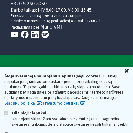
+370 5 260 5060
Darbo laikas: I-IV 8.00-17.00, V 8.00-15.45.
Prieššventinę dieną - viena valanda trumpiau.
Kiekvieno mėnesio antrą penktadienį 8.00 val. - 12.00 val.
Mano VMI
Paklausimas per
Valstybinė mokesčių inspekcija prie Lietuvos
U
Respublikos finansų ministerijos
Šioje svetainėje naudojami slapukai
(angl. cookies). Būtinieji
slapukai įdiegiami automatiškai ir jiems nėra reikalingas Jūsų
Biudžetinė įstaiga. Juridinio asmens kodas — 188659752,
sutikimas. Taip pat galite sutikti ir su kitų slapukų naudojimu. Savo
adresas: Vasario 16-osios g. 14, 01107 Vilnius, Lietuva, el.paštas:
sutikimą bet kada galėsite atšaukti pakeisdami interneto naršyklės
vmi@vmi.lt
, E. pristatymo dėžutės adresas 188659752
nustatymus ir ištrindami įrašytus slapukus. Daugiau informacijos
Duomenys apie Valstybinę mokesčių inspekciją prie Lietuvos
Slapukų politika
;
Privatumo politika.
Respublikos finansų ministerijos kaupiami ir saugomi Juridinių
asmenų registre
Būtinieji slapukai
Naudojami sklandžiam svetainės veikimui ir įgalina pagrindines
svetainės funkcijas. Be šių slapukų svetainė negali tinkamai veikti.