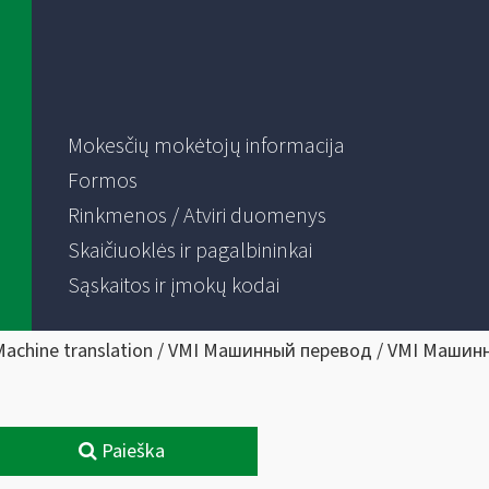
Mokesčių mokėtojų informacija
Formos
Rinkmenos / Atviri duomenys
Skaičiuoklės ir pagalbininkai
Sąskaitos ir įmokų kodai
Machine translation / VMI Машинный перевод / VMI Машин
Paieška