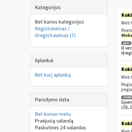
Kategorijos
Kok
Bet kurios kategorijos
Web t
Registravimas /
Regis
išregistravimas
(7)
Moke
gpm
iš ve
išreg
Aplankai
Kok
Bet kurį aplanką
Web t
Regis
įregi
fr0468
Parodymo data
Gyven
(10, 
Bet kuriuo metu
Praėjusią valandą
Kok
Paskutines 24 valandas
Web t