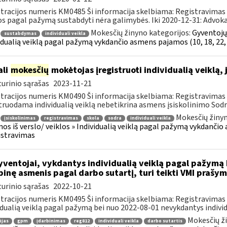
tracijos numeris KM0485 Ši informacija skelbiama: Registravimas /
os pagal pažymą sustabdyti nėra galimybės. Iki 2020-12-31: Advokata
Mokesčių žinyno kategorijos:
Gyventojų 
sustabdymas
individuali veikla
idualią veiklą pagal pažymą vykdančio asmens pajamos (10, 18, 22, 
ali
mokesčių
mokėtojas įregistruoti individualią veiklą, j
urinio sąrašas
2023-11-21
tracijos numeris KM0490 Ši informacija skelbiama: Registravimas 
truodama individualią veiklą nebetikrina asmens įsiskolinimo Sodrai
Mokesčių žinyn
įsiskolinimas
registravimas
skola
sodra
individuali veikla
os iš verslo/ veiklos » Individualią veiklą pagal pažymą vykdančio 
istravimas
ventojai, vykdantys individualią veiklą pagal pažymą b
binę asmenis pagal darbo sutartį, turi teikti VMI prašym
urinio sąrašas
2022-10-21
tracijos numeris KM0495 Ši informacija skelbiama: Registravimas 
idualią veiklą pagal pažymą bei nuo 2022-08-01 nevykdantys individua
Mokesčių ž
ėjas
gpm
įdarbinimas
reg812
individuali veikla
darbo sutartis