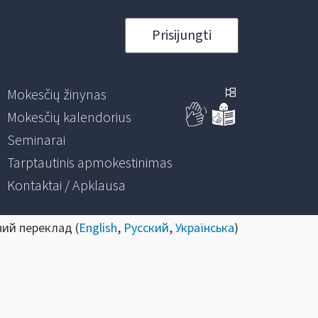
Prisijungti
Mokesčių žinynas
Mokesčių kalendorius
Seminarai
Tarptautinis apmokestinimas
Kontaktai / Apklausa
ний переклад (
English
,
Русский
,
Українська
)