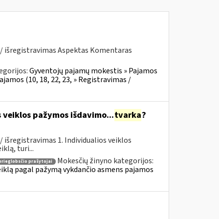
 / išregistravimas Aspektas Komentaras
egorijos:
Gyventojų pajamų mokestis » Pajamos
ajamos (10, 18, 22, 23, » Registravimas /
s veiklos pažymos išdavimo...
tvarka
?
išregistravimas 1. Individualios veiklos
lą, turi...
Mokesčių žinyno kategorijos:
prieglobsčio prašytojai
 veiklą pagal pažymą vykdančio asmens pajamos