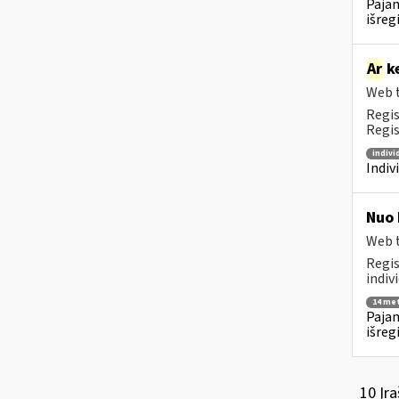
Pajam
išreg
Ar
ke
Web t
Regis
Regis
indivi
Indiv
Nuo 
Web t
Regis
indivi
14 me
Pajam
išreg
10 Įra