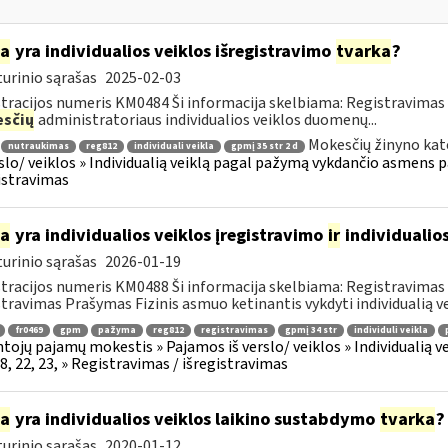
ia
yra individualios veiklos išregistravimo
tvarka
?
urinio sąrašas
2025-02-03
tracijos numeris KM0484 Ši informacija skelbiama: Registravimas
sčių
administratoriaus individualios veiklos duomenų...
Mokesčių žinyno kat
nutraukimas
reg812
individuali veikla
gpmį 35 str 2 d
rslo/ veiklos » Individualią veiklą pagal pažymą vykdančio asmens p
istravimas
ia
yra individualios veiklos įregistravimo
ir
individualio
urinio sąrašas
2026-01-19
tracijos numeris KM0488 Ši informacija skelbiama: Registravimas / 
stravimas Prašymas Fizinis asmuo ketinantis vykdyti individualią veik
fr0469
gpm
pažyma
reg812
registravimas
gpmį 34 str
individuli veikla
tojų pajamų mokestis » Pajamos iš verslo/ veiklos » Individualią
18, 22, 23, » Registravimas / išregistravimas
ia
yra individualios veiklos laikino sustabdymo
tvarka
?
urinio sąrašas
2020-01-12