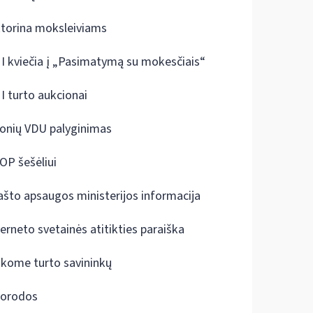
ktorina moksleiviams
I kviečia į „Pasimatymą su mokesčiais“
I turto aukcionai
onių VDU palyginimas
OP šešėliui
ašto apsaugos ministerijos informacija
terneto svetainės atitikties paraiška
škome turto savininkų
orodos