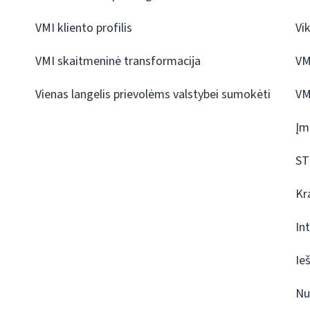
VMI kliento profilis
Vi
VMI skaitmeninė transformacija
VM
Vienas langelis prievolėms valstybei sumokėti
VM
Įm
ST
Kr
In
Ie
Nu