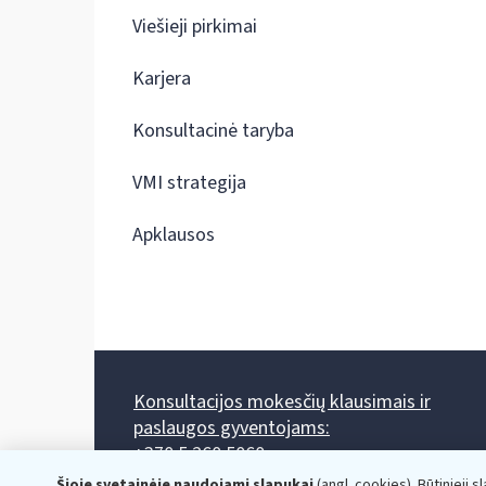
Viešieji pirkimai
Karjera
Konsultacinė taryba
VMI strategija
Apklausos
Konsultacijos mokesčių klausimais ir
paslaugos gyventojams:
+370 5 260 5060
Darbo laikas: I-IV 8.00-17.00, V 8.00-15.45.
Šioje svetainėje naudojami slapukai
(angl. cookies). Būtinieji s