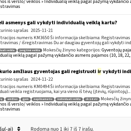
os iš verslo/ veiklos » Individualią veiklą pagal pažymą vykdančio 
istravimas
li asmenys gali vykdyti individualią veiklą kartu?
urinio sąrašas
2025-11-21
tracijos numeris KM3650 Ši informacija skelbiama: Registravimas /
travimas / išregistravimas Du ar daugiau gyventojų gali vykdyti indiv
Mokesčių žinyno kategorijos:
Gyventojų paja
duali veikla
jungtinė veikla
idualią veiklą pagal pažymą vykdančio asmens pajamos (10, 18, 22, 
kurio amžiaus gyventojas gali registruoti
ir
vykdyti indi
urinio sąrašas
2024-11-22
tracijos numeris KM0494 Ši informacija skelbiama: Registravimas
duali veikla registruojama, kai yra vieno iš tėvų (įtėvių, rūpintojų)...
Mokesčių žinyn
tų
amžius
gpm
nepilnametis
individuali veikla
ck 2.8 str
os iš verslo/ veiklos » Individualią veiklą pagal pažymą vykdančio 
istravimas
šų(-ai)
Rodoma nuo 1 iki 7 iš 7 irašų.