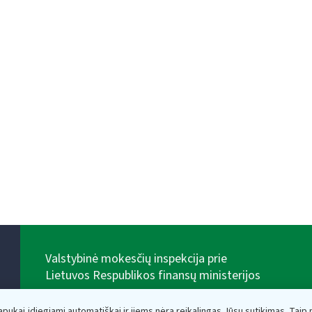
Valstybinė mokesčių inspekcija prie
Lietuvos Respublikos finansų ministerijos
Biudžetinė įstaiga. Juridinio asmens kodas — 188659752,
adresas: Vasario 16-osios g. 14, 01107 Vilnius, Lietuva,
lapukai įdiegiami automatiškai ir jiems nėra reikalingas Jūsų sutikimas. Taip pa