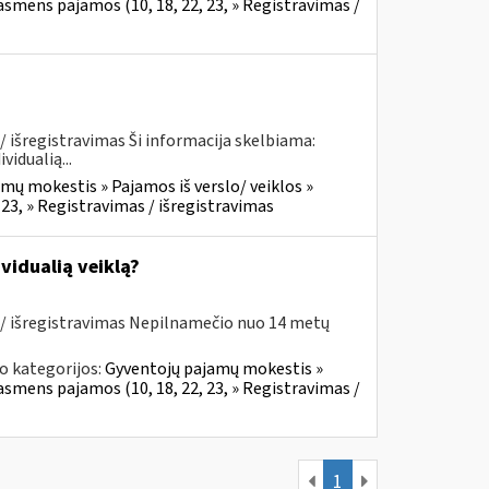
asmens pajamos (10, 18, 22, 23, » Registravimas /
 išregistravimas Ši informacija skelbiama:
idualią...
mų mokestis » Pajamos iš verslo/ veiklos »
23, » Registravimas / išregistravimas
vidualią veiklą?
 / išregistravimas Nepilnamečio nuo 14 metų
o kategorijos:
Gyventojų pajamų mokestis »
asmens pajamos (10, 18, 22, 23, » Registravimas /
1