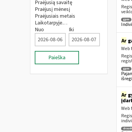
Praėjusią savaitę
Regis
Praėjusį mėnesį
veikl
Praėjusiais metais
gpm
Laikotarpyje…
Indiv
Nuo
Iki
Ar
g
Web t
Regis
Paieška
regis
gpm
Pajam
išreg
Ar
gy
įdar
Web t
Regis
indiv
draud