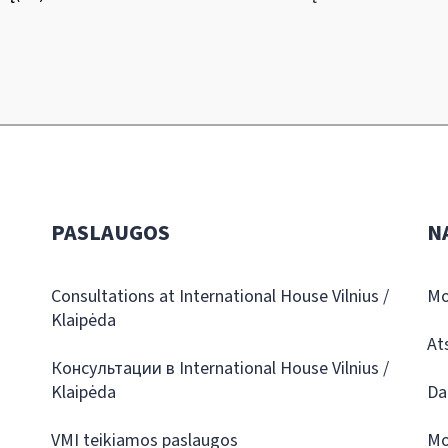
PASLAUGOS
N
Consultations at International House Vilnius /
Mo
Klaipėda
At
Консультации в International House Vilnius /
Klaipėda
Da
VMI teikiamos paslaugos
Mo